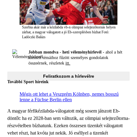
Szerbia akár már a kézilabda vb-n olimpiai selejtezőtornás helyen
zárhat, a magyar válogatott a jó Eb-szereplésben bízhat
Fotó:
Ladóczki Balázs
Jobban mondva - heti véleményhírlevél -
ahol a hét
kiemelt témáihoz fűzött személyes gondolatok
összeérnek, részletek
itt.
Feliratkozom a hírlevélre
További Sport híreink
Mégis ott lehet a Veszprém Kölnben, nemes bosszú
lenne a Füchse Berlin ellen
A magyar férfikézilabda-válogatott még sosem játszott Eb-
döntőt: ha ez 2028-ban sem változik, az olimpiai selejtezőtorna-
részvételben bízhatunk. Ezeken összesen tizenkét válogatott
vehet részt, hat kvóta jut nekik. Jó eséllyel a tizenkét