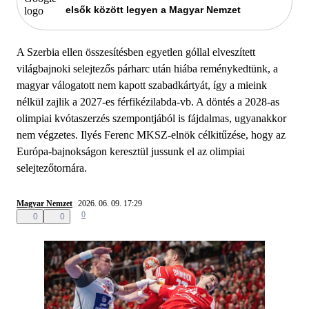
elsők között legyen a Magyar Nemzet
A Szerbia ellen összesítésben egyetlen góllal elveszített
világbajnoki selejtezős párharc után hiába reménykedtünk, a
magyar válogatott nem kapott szabadkártyát, így a mieink
nélkül zajlik a 2027-es férfikézilabda-vb. A döntés a 2028-as
olimpiai kvótaszerzés szempontjából is fájdalmas, ugyanakkor
nem végzetes. Ilyés Ferenc MKSZ-elnök célkitűzése, hogy az
Európa-bajnokságon keresztül jussunk el az olimpiai
selejtezőtornára.
Magyar Nemzet
2026. 06. 09. 17:29
0
0
0