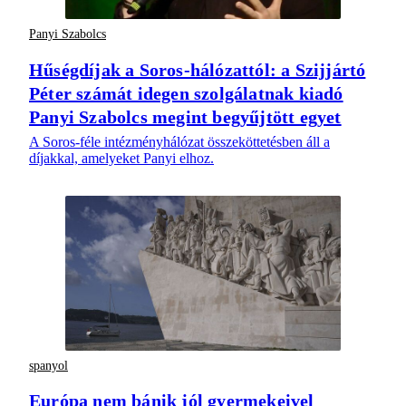
Panyi Szabolcs
Hűségdíjak a Soros-hálózattól: a Szijjártó
Péter számát idegen szolgálatnak kiadó
Panyi Szabolcs megint begyűjtött egyet
A Soros-féle intézményhálózat összeköttetésben áll a
díjakkal, amelyeket Panyi elhoz.
spanyol
Európa nem bánik jól gyermekeivel