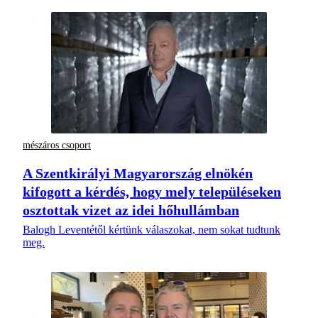
mészáros csoport
A Szentkirályi Magyarország elnökén
kifogott a kérdés, hogy mely településeken
osztottak vizet az idei hőhullámban
Balogh Leventétől kértünk válaszokat, nem sokat tudtunk
meg.