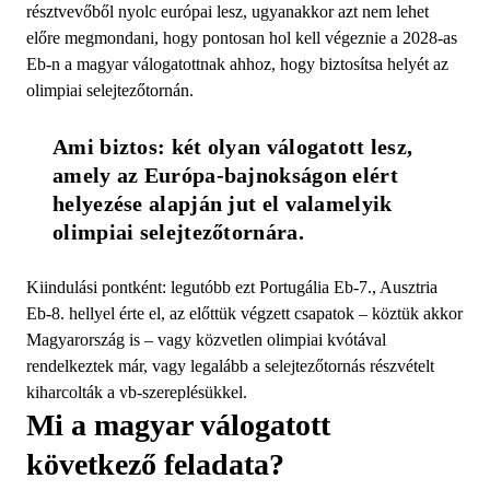
résztvevőből nyolc európai lesz, ugyanakkor azt nem lehet
előre megmondani, hogy pontosan hol kell végeznie a 2028-as
Eb-n a magyar válogatottnak ahhoz, hogy biztosítsa helyét az
olimpiai selejtezőtornán.
Ami biztos: két olyan válogatott lesz, 
amely az Európa-bajnokságon elért 
helyezése alapján jut el valamelyik 
olimpiai selejtezőtornára.
Kiindulási pontként: legutóbb ezt Portugália Eb-7., Ausztria
Eb-8. hellyel érte el, az előttük végzett csapatok – köztük akkor
Magyarország is – vagy közvetlen olimpiai kvótával
rendelkeztek már, vagy legalább a selejtezőtornás részvételt
kiharcolták a vb-szereplésükkel.
Mi a magyar válogatott
következő feladata?