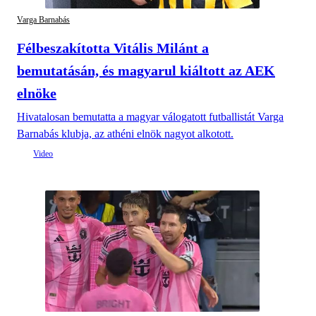
Varga Barnabás
Félbeszakította Vitális Milánt a
bemutatásán, és magyarul kiáltott az AEK
elnöke
Hivatalosan bemutatta a magyar válogatott futballistát Varga
Barnabás klubja, az athéni elnök nagyot alkotott.