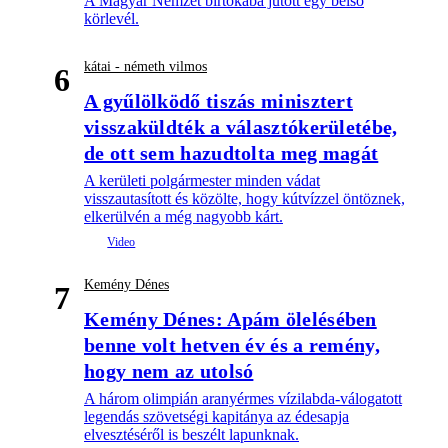
A Magyar Nemzet birtokába jutott egy belső
körlevél.
kátai - németh vilmos
6
A gyűlölködő tiszás minisztert
visszaküldték a választókerületébe,
de ott sem hazudtolta meg magát
A kerületi polgármester minden vádat
visszautasított és közölte, hogy kútvízzel öntöznek,
elkerülvén a még nagyobb kárt.
Kemény Dénes
7
Kemény Dénes: Apám ölelésében
benne volt hetven év és a remény,
hogy nem az utolsó
A három olimpián aranyérmes vízilabda-válogatott
legendás szövetségi kapitánya az édesapja
elvesztéséről is beszélt lapunknak.