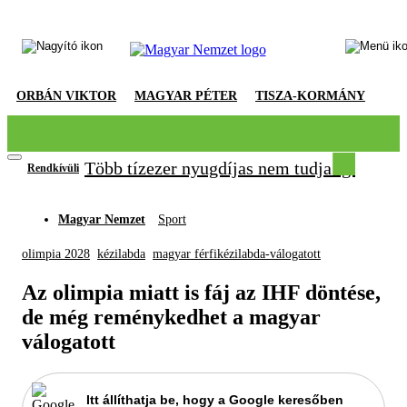
ORBÁN VIKTOR
MAGYAR PÉTER
TISZA-KORMÁNY
Több tízezer nyugdíjas nem tudja igazolni
Rendkívüli
Magyar Nemzet
Sport
olimpia 2028
kézilabda
magyar férfikézilabda-válogatott
Az olimpia miatt is fáj az IHF döntése,
de még reménykedhet a magyar
válogatott
Itt állíthatja be, hogy a Google keresőben