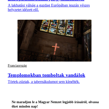
A lakhatási válság a gazdag Európában igazán vészes
helyzetet idézett elő.
Franciaország
Templomokban tomboltak vandálok
Törtek-zúztak, a tabernákulumot sem kímélték.
Ne maradjon le a Magyar Nemzet legjobb írásairól, olvassa
őket minden nap!