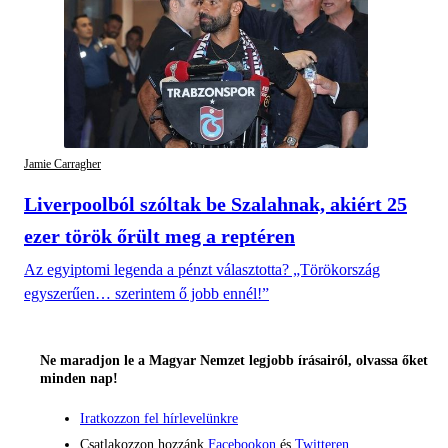
Jamie Carragher
Liverpoolból szóltak be Szalahnak, akiért 25
ezer török őrült meg a reptéren
Az egyiptomi legenda a pénzt választotta? „Törökország
egyszerűen… szerintem ő jobb ennél!”
Ne maradjon le a Magyar Nemzet legjobb írásairól, olvassa őket
minden nap!
Iratkozzon fel hírlevelünkre
Csatlakozzon hozzánk
Facebookon
és
Twitteren