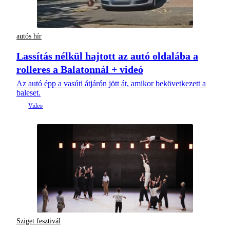
autós hír
Lassítás nélkül hajtott az autó oldalába a
rolleres a Balatonnál + videó
Az autó épp a vasúti átjárón jött át, amikor bekövetkezett a
baleset.
Sziget fesztivál