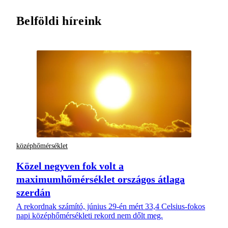
Belföldi híreink
középhőmérséklet
Közel negyven fok volt a
maximumhőmérséklet országos átlaga
szerdán
A rekordnak számító, június 29-én mért 33,4 Celsius-fokos
napi középhőmérsékleti rekord nem dőlt meg.