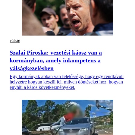
válság
Szalai Piroska: vezetési káosz van a
kormányban, amely inkompetens a
válságkezelésben
Egy kormányak abban van felelőssége, hogy egy rendkívüli
helyzetre hogyan készül fel, milyen döntéseket hoz, hogyan
enyhíti a káros következményeket.