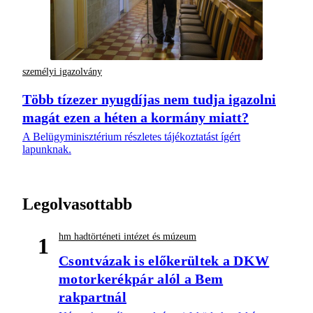
személyi igazolvány
Több tízezer nyugdíjas nem tudja igazolni
magát ezen a héten a kormány miatt?
A Belügyminisztérium részletes tájékoztatást ígért
lapunknak.
Legolvasottabb
hm hadtörténeti intézet és múzeum
1
Csontvázak is előkerültek a DKW
motorkerékpár alól a Bem
rakpartnál