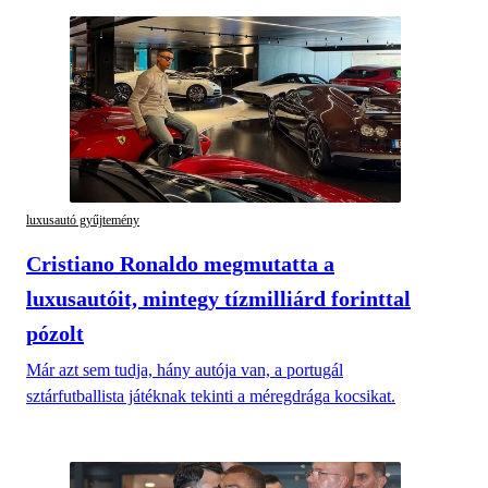
luxusautó gyűjtemény
Cristiano Ronaldo megmutatta a
luxusautóit, mintegy tízmilliárd forinttal
pózolt
Már azt sem tudja, hány autója van, a portugál
sztárfutballista játéknak tekinti a méregdrága kocsikat.