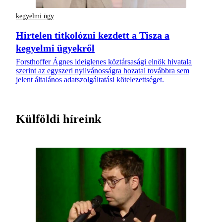
kegyelmi ügy
Hirtelen titkolózni kezdett a Tisza a
kegyelmi ügyekről
Forsthoffer Ágnes ideiglenes köztársasági elnök hivatala
szerint az egyszeri nyilvánosságra hozatal továbbra sem
jelent általános adatszolgáltatási kötelezettséget.
Külföldi híreink