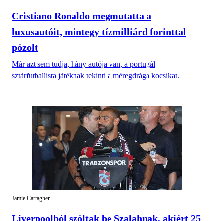
Cristiano Ronaldo megmutatta a
luxusautóit, mintegy tízmilliárd forinttal
pózolt
Már azt sem tudja, hány autója van, a portugál
sztárfutballista játéknak tekinti a méregdrága kocsikat.
Jamie Carragher
Liverpoolból szóltak be Szalahnak, akiért 25