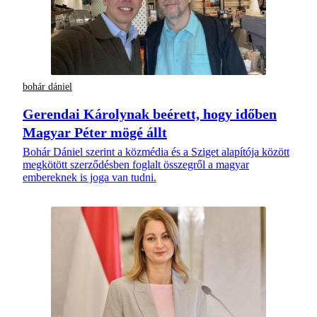
bohár dániel
Gerendai Károlynak beérett, hogy időben
Magyar Péter mögé állt
Bohár Dániel szerint a közmédia és a Sziget alapítója között
megkötött szerződésben foglalt összegről a magyar
embereknek is joga van tudni.