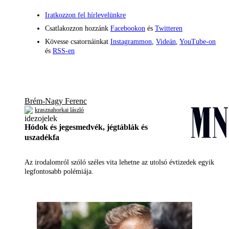
Iratkozzon fel hírlevelünkre
Csatlakozzon hozzánk
Facebookon
és
Twitteren
Kövesse csatornáinkat
Instagrammon
,
Videán
,
YouTube-on
és
RSS-en
Brém-Nagy Ferenc
krasznahorkai lászló
Hódok és jegesmedvék, jégtáblák és
uszadékfa
Az irodalomról szóló széles vita lehetne az utolsó évtizedek egyik
legfontosabb polémiája.