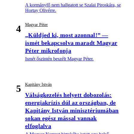
A kormányfő nem hallgatott se Szalai Piroskára, se
Hortay Olivérre.
Magyar Péter
4
„Küldjed ki, most azonnal!” —
ismét bekapcsolva maradt Magyar
Péter mikrofonja
Ismét őszintén beszélt Magyar Péter.
Kapitány István
5
Válságkezelés helyett dobozolás:
energiakrízis dúl az országban, de
Kapitány István minisztériumában
sokan egész mással vannak
elfoglalva