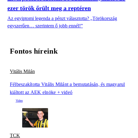
ezer török őrült meg a reptéren
Az egyiptomi legenda a pénzt választotta? „Törökország
egyszerűen… szerintem ő jobb ennél!”
Fontos híreink
Vitális Milán
Félbeszakította Vitális Milánt a bemutatásán, és magyarul
kiáltott az AEK elnöke + videó
TCK