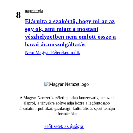
napenergia
8
Elárulta a szakértő, hogy mi az az
egy ok, ami miatt a mostani
vészhelyzetben nem omlott össze a
hazai áramszolgáltatás
Nem Magyar Péteréken múlt.
A Magyar Nemzet közéleti napilap konzervatív, nemzeti
alapról, a tényekre építve adja közre a legfontosabb
társadalmi, politikai, gazdasági, kulturális és sport témájú
információkat.
Előfizetek az újságra