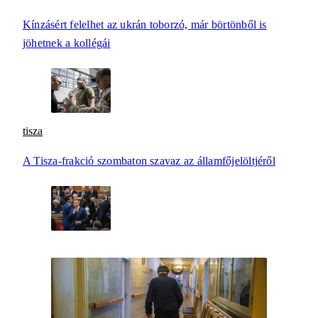
Kínzásért felelhet az ukrán toborzó, már börtönből is
jöhetnek a kollégái
tisza
A Tisza-frakció szombaton szavaz az államfőjelöltjéről