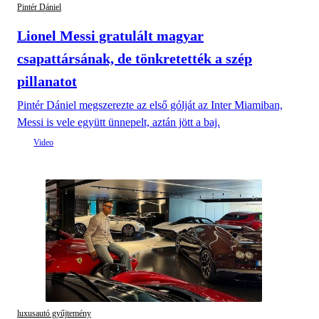
Pintér Dániel
Lionel Messi gratulált magyar
csapattársának, de tönkretették a szép
pillanatot
Pintér Dániel megszerezte az első gólját az Inter Miamiban,
Messi is vele együtt ünnepelt, aztán jött a baj.
luxusautó gyűjtemény