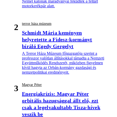
Német katonák maradványai feküdtek a feltárt
motorkerékpár alatt.
terror háza múzeum
2
Schmidt Mária keményen
helyretette a Fidesz-kormányt
bíráló Egedy Gergelyt
A Terror Háza Múzeum főigazgatója szerint a
professzor valótlan állításokkal támadta a Nemzeti
Együttműködés Rendszerét, miközben figyelmen
kívül hagyta az Orbán-kormány gazdasági és
nemzetpolitikai eredményeit.
Magyar Péter
3
Energiakrízis: Magyar Péter
orbitális hazugsággal állt elő, ezt
csak a legelvakultabb Tisza-hívek
veszik be