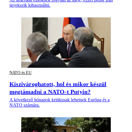
igyekszik kihasználni.
NATO és EU
Kiszivároghatott, hol és mikor készül
megtámadni a NATO-t Putyin?
A következő hónapok kritikusak lehetnek Európa és a
NATO számára.