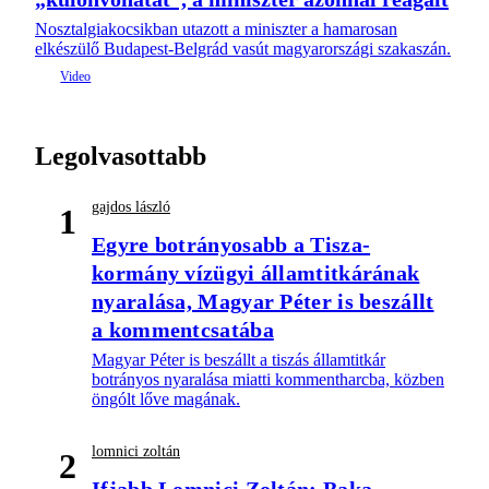
Nosztalgiakocsikban utazott a miniszter a hamarosan
elkészülő Budapest-Belgrád vasút magyarországi szakaszán.
Legolvasottabb
gajdos lászló
1
Egyre botrányosabb a Tisza-
kormány vízügyi államtitkárának
nyaralása, Magyar Péter is beszállt
a kommentcsatába
Magyar Péter is beszállt a tiszás államtitkár
botrányos nyaralása miatti kommentharcba, közben
öngólt lőve magának.
lomnici zoltán
2