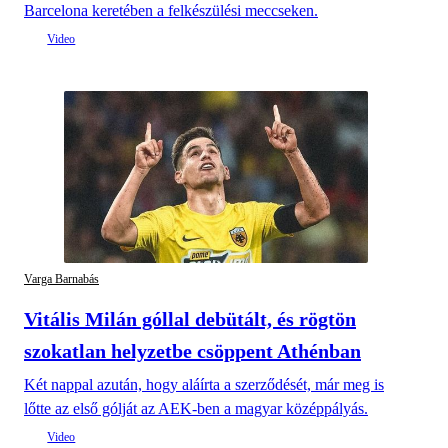
Barcelona keretében a felkészülési meccseken.
Varga Barnabás
Vitális Milán góllal debütált, és rögtön
szokatlan helyzetbe csöppent Athénban
Két nappal azután, hogy aláírta a szerződését, már meg is
lőtte az első gólját az AEK-ben a magyar középpályás.