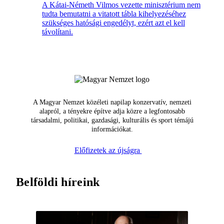
A Kátai-Németh Vilmos vezette minisztérium nem
tudta bemutatni a vitatott tábla kihelyezéséhez
szükséges hatósági engedélyt, ezért azt el kell
távolítani.
A Magyar Nemzet közéleti napilap konzervatív, nemzeti
alapról, a tényekre építve adja közre a legfontosabb
társadalmi, politikai, gazdasági, kulturális és sport témájú
információkat.
Előfizetek az újságra
Belföldi híreink