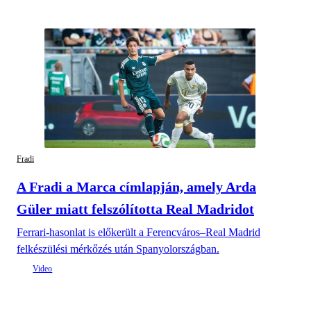
Fradi
A Fradi a Marca címlapján, amely Arda
Güler miatt felszólította Real Madridot
Ferrari-hasonlat is előkerült a Ferencváros–Real Madrid
felkészülési mérkőzés után Spanyolországban.