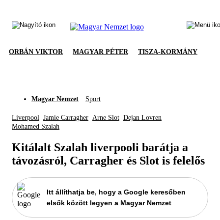
ORBÁN VIKTOR
MAGYAR PÉTER
TISZA-KORMÁNY
Magyar Nemzet
Sport
Liverpool
Jamie Carragher
Arne Slot
Dejan Lovren
Mohamed Szalah
Kitálalt Szalah liverpooli barátja a
távozásról, Carragher és Slot is felelős
Itt állíthatja be, hogy a Google keresőben
elsők között legyen a Magyar Nemzet