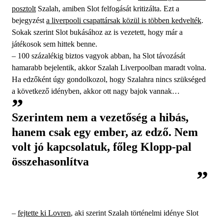
posztolt
Szalah, amiben Slot felfogását kritizálta. Ezt a
bejegyzést
a liverpooli csapattársak közül is többen kedvelték
.
Sokak szerint Slot bukásához az is vezetett, hogy már a
játékosok sem hittek benne.
– 100 százalékig biztos vagyok abban, ha Slot távozását
hamarabb bejelentik, akkor Szalah Liverpoolban maradt volna.
Ha edzőként úgy gondolkozol, hogy Szalahra nincs szükséged
a következő idényben, akkor ott nagy bajok vannak…
Szerintem nem a vezetőség a hibás,
hanem csak egy ember, az edző. Nem
volt jó kapcsolatuk, főleg Klopp-pal
összehasonlítva
–
fejtette ki Lovren
, aki szerint Szalah történelmi idénye Slot