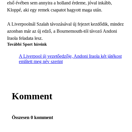
első évében sem annyira a holland érdeme, jóval inkább,
Kloppé, aki egy remek csapatot hagyott maga után.
A Liverpoolnál Szalah távozásával új fejezet kezdődik, mindez
azonban már az új edző, a Bournemouth-tól távozó Andoni
Iraola feladata lesz.
További Sport híreink
A Liverpool új vezetőedzője, Andoni Iraola két játékost
említett meg név szerint
Komment
Összesen 0 komment