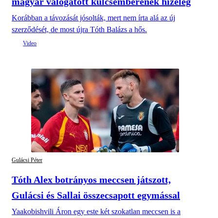
magyar válogatott kulcsemberének hízeleg
Korábban a távozását jósolták, mert nem írta alá az új
szerződését, de most újra Tóth Balázs a hős.
Gulácsi Péter
Tóth Alex botrányos meccsen játszott,
Gulácsi és Sallai összecsapott egymással
Yaakobishvili Áron egy este két szokatlan meccsen is a