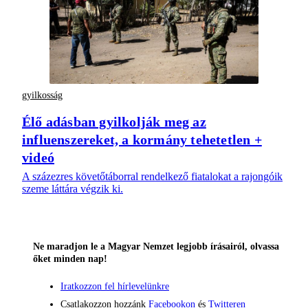
gyilkosság
Élő adásban gyilkolják meg az
influenszereket, a kormány tehetetlen +
videó
A százezres követőtáborral rendelkező fiatalokat a rajongóik
szeme láttára végzik ki.
Ne maradjon le a Magyar Nemzet legjobb írásairól, olvassa
őket minden nap!
Iratkozzon fel hírlevelünkre
Csatlakozzon hozzánk
Facebookon
és
Twitteren