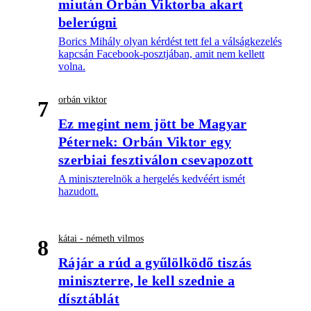
miután Orbán Viktorba akart
belerúgni
Borics Mihály olyan kérdést tett fel a válságkezelés
kapcsán Facebook-posztjában, amit nem kellett
volna.
orbán viktor
7
Ez megint nem jött be Magyar
Péternek: Orbán Viktor egy
szerbiai fesztiválon csevapozott
A miniszterelnök a hergelés kedvéért ismét
hazudott.
kátai - németh vilmos
8
Rájár a rúd a gyűlölködő tiszás
miniszterre, le kell szednie a
dísztáblát