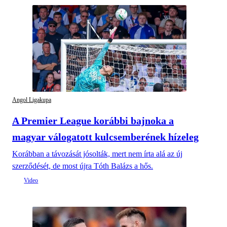
Angol Ligakupa
A Premier League korábbi bajnoka a
magyar válogatott kulcsemberének hízeleg
Korábban a távozását jósolták, mert nem írta alá az új
szerződését, de most újra Tóth Balázs a hős.