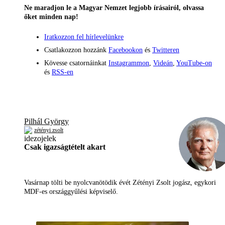
Ne maradjon le a Magyar Nemzet legjobb írásairól, olvassa
őket minden nap!
Iratkozzon fel hírlevelünkre
Csatlakozzon hozzánk
Facebookon
és
Twitteren
Kövesse csatornáinkat
Instagrammon
,
Videán
,
YouTube-on
és
RSS-en
Pilhál György
zétényi zsolt
Csak igazságtételt akart
Vasárnap tölti be nyolcvanötödik évét Zétényi Zsolt jogász, egykori
MDF-es országgyűlési képviselő.