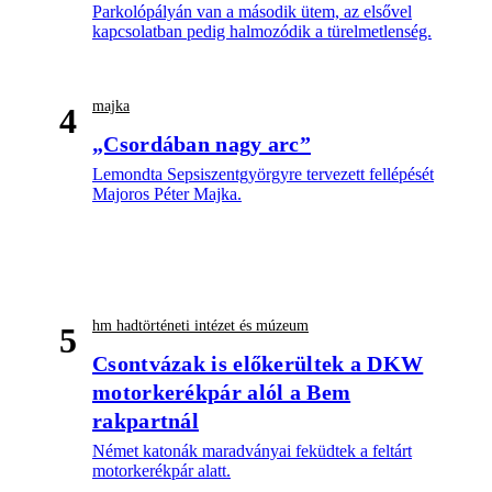
Parkolópályán van a második ütem, az elsővel
kapcsolatban pedig halmozódik a türelmetlenség.
majka
4
„Csordában nagy arc”
Lemondta Sepsiszentgyörgyre tervezett fellépését
Majoros Péter Majka.
hm hadtörténeti intézet és múzeum
5
Csontvázak is előkerültek a DKW
motorkerékpár alól a Bem
rakpartnál
Német katonák maradványai feküdtek a feltárt
motorkerékpár alatt.