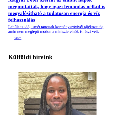
megmutatták, hogy igazi lemondás nélkül is
megvalósítható a tudatosan energia és víz
felhasználás
Lehűlt az idő, ismét tartottak kormányszóvivői tájékoztatót,
amin nem meglepő módon a miniszterelnök is részt vett.
Külföldi híreink