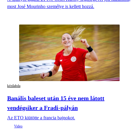
most José Mourinho személye is kellett hozzá.
kézilabda
Banális baleset után 15 éve nem látott
vendégsiker a Fradi-pályán
Az ETO kiütötte a francia bajnokot.