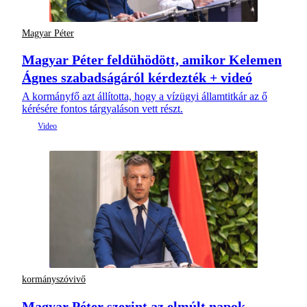
Magyar Péter
Magyar Péter feldühödött, amikor Kelemen
Ágnes szabadságáról kérdezték + videó
A kormányfő azt állította, hogy a vízügyi államtitkár az ő
kérésére fontos tárgyaláson vett részt.
kormányszóvivő
Magyar Péter szerint az elmúlt napok