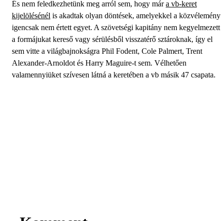
És nem feledkezhetünk meg arról sem, hogy már
a vb-keret
kijelölésénél
is akadtak olyan döntések, amelyekkel a közvélemény
igencsak nem értett egyet. A szövetségi kapitány nem kegyelmezett
a formájukat kereső vagy sérülésből visszatérő sztároknak, így el
sem vitte a világbajnokságra Phil Fodent, Cole Palmert, Trent
Alexander-Arnoldot és Harry Maguire-t sem. Vélhetően
valamennyiüket szívesen látná a keretében a vb másik 47 csapata.