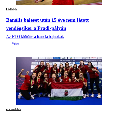
kézilabda
Banális baleset után 15 éve nem látott
vendégsiker a Fradi-pályán
Az ETO kiütötte a francia bajnokot.
női vízilabda