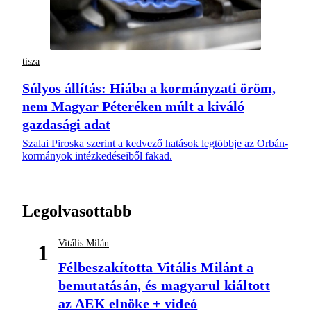
tisza
Súlyos állítás: Hiába a kormányzati öröm,
nem Magyar Péteréken múlt a kiváló
gazdasági adat
Szalai Piroska szerint a kedvező hatások legtöbbje az Orbán-
kormányok intézkedéseiből fakad.
Legolvasottabb
Vitális Milán
1
Félbeszakította Vitális Milánt a
bemutatásán, és magyarul kiáltott
az AEK elnöke + videó