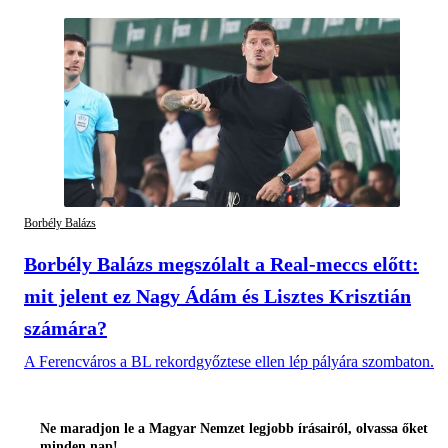
Borbély Balázs
Borbély Balázs megszólalt a Real-meccs előtt:
mit jelent ez Nagy Ádám és Lisztes Krisztián
számára?
A Ferencváros a BL rekordgyőztese ellen lép pályára szombaton.
Ne maradjon le a Magyar Nemzet legjobb írásairól, olvassa őket
minden nap!