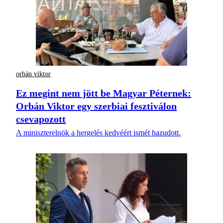
orbán viktor
Ez megint nem jött be Magyar Péternek:
Orbán Viktor egy szerbiai fesztiválon
csevapozott
A miniszterelnök a hergelés kedvéért ismét hazudott.