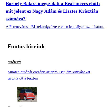
Borbély Balázs megszólalt a Real-meccs előtt:
mit jelent ez Nagy Ádám és Lisztes Krisztián
számára?
A Ferencváros a BL rekordgyőztese ellen lép pályára szombaton.
Fontos híreink
autóteszt
Minden autónál olcsóbb az apró Fiat, ám kihívásokat
tartogatott a teszten