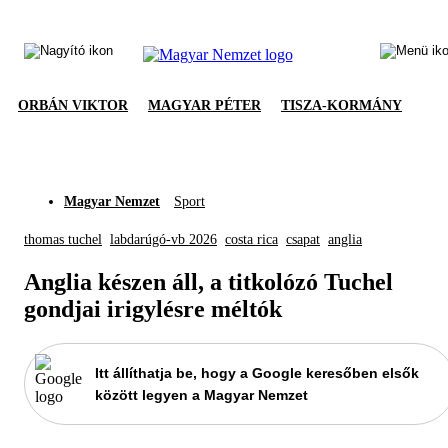
ORBÁN VIKTOR
MAGYAR PÉTER
TISZA-KORMÁNY
Magyar Nemzet
Sport
thomas tuchel
labdarúgó-vb 2026
costa rica
csapat
anglia
Anglia készen áll, a titkolózó Tuchel
gondjai irigylésre méltók
Itt állíthatja be, hogy a Google keresőben elsők
között legyen a Magyar Nemzet