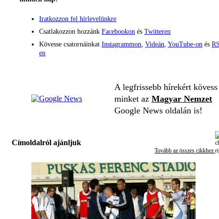
Iratkozzon fel hírlevelünkre
Csatlakozzon hozzánk
Facebookon
és
Twitteren
Kövesse csatornáinkat
Instagrammon
,
Videán
,
YouTube-on
és
RS
en
A legfrissebb hírekért kövess
minket az
Magyar Nemzet
Google News oldalán is!
Címoldalról ajánljuk
Tovább az összes cikkhez