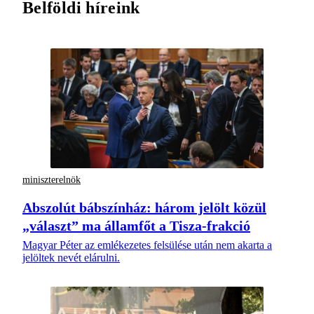
Belföldi híreink
miniszterelnök
Abszolút bábszínház: három jelölt közül
„választ” ma államfőt a Tisza-frakció
Magyar Péter az emlékezetes felsülése után nem akarta a
jelöltek nevét elárulni.