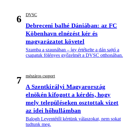
DVSC
6
Debreceni balhé Dániában: az FC
Köbenhavn elnézést kér és
magyarázatot követel
Szamba a szaunában – így értékelte a dán sajtó a
csapatuk fölényes győzelmét a DVSC otthonában.
mészáros csoport
7
A Szentkirályi Magyarország
elnökén kifogott a kérdés, hogy
mely településeken osztottak vizet
az idei hőhullámban
Balogh Leventétől kértünk válaszokat, nem sokat
tudtunk meg.