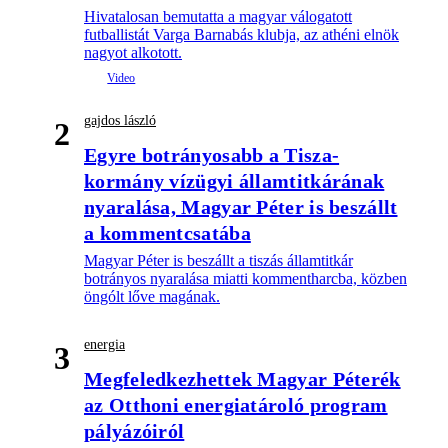
Hivatalosan bemutatta a magyar válogatott
futballistát Varga Barnabás klubja, az athéni elnök
nagyot alkotott.
gajdos lászló
2
Egyre botrányosabb a Tisza-
kormány vízügyi államtitkárának
nyaralása, Magyar Péter is beszállt
a kommentcsatába
Magyar Péter is beszállt a tiszás államtitkár
botrányos nyaralása miatti kommentharcba, közben
öngólt lőve magának.
energia
3
Megfeledkezhettek Magyar Péterék
az Otthoni energiatároló program
pályázóiról