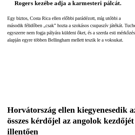
Rogers kezébe adja a karmesteri pálcát. 
Egy biztos, Costa Rica ellen előbbi parádézott, míg utóbbi a
második félidőben „csak” hozta a szokásos csupaszív játékát. Tuch
egyszerre nem fogja pályára küldeni őket, és a szerda esti mérkőzés
alapján egyre többen Bellingham mellett teszik le a voksukat.
Horvátország ellen kiegyenesedik a
összes kérdőjel az angolok kezdőjét
illentően