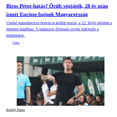
Biros Péter-hatás? Őrült végjáték, 28 év után
ismét Európa-bajnok Magyarország
Utolsó másodperces bravúr is kellett hozzá, a 22. lövés döntött a
hirtelen halálban. A mámoros őrjöngés enyhe kifejezés a
történtekre.
Borbély Balázs