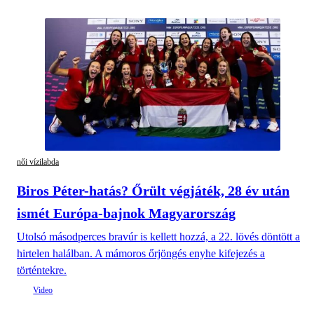
női vízilabda
Biros Péter-hatás? Őrült végjáték, 28 év után
ismét Európa-bajnok Magyarország
Utolsó másodperces bravúr is kellett hozzá, a 22. lövés döntött a
hirtelen halálban. A mámoros őrjöngés enyhe kifejezés a
történtekre.