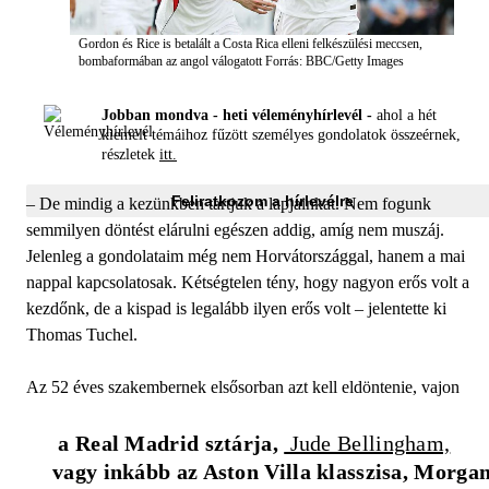
Gordon és Rice is betalált a Costa Rica elleni felkészülési meccsen,
bombaformában az angol válogatott
Forrás: BBC/Getty Images
Jobban mondva - heti véleményhírlevél -
ahol a hét
kiemelt témáihoz fűzött személyes gondolatok összeérnek,
részletek
itt.
Feliratkozom a hírlevélre
– De mindig a kezünkben tartjuk a lapjainkat. Nem fogunk
semmilyen döntést elárulni egészen addig, amíg nem muszáj.
Jelenleg a gondolataim még nem Horvátországgal, hanem a mai
nappal kapcsolatosak. Kétségtelen tény, hogy nagyon erős volt a
kezdőnk, de a kispad is legalább ilyen erős volt – jelentette ki
Thomas Tuchel.
Az 52 éves szakembernek elsősorban azt kell eldöntenie, vajon
 a Real Madrid sztárja, 
 Jude Bellingham,
vagy inkább az Aston Villa klasszisa, Morgan