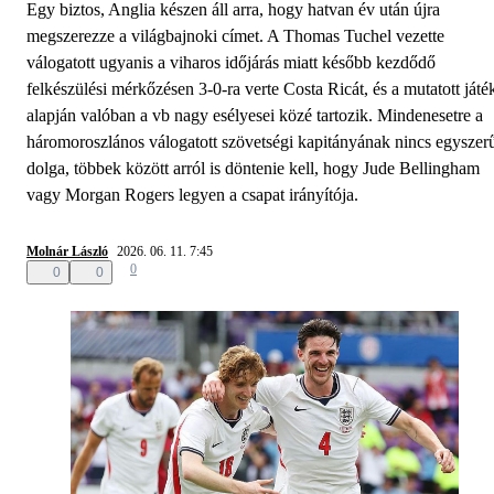
Egy biztos, Anglia készen áll arra, hogy hatvan év után újra
megszerezze a világbajnoki címet. A Thomas Tuchel vezette
válogatott ugyanis a viharos időjárás miatt később kezdődő
felkészülési mérkőzésen 3-0-ra verte Costa Ricát, és a mutatott játé
alapján valóban a vb nagy esélyesei közé tartozik. Mindenesetre a
háromoroszlános válogatott szövetségi kapitányának nincs egyszer
dolga, többek között arról is döntenie kell, hogy Jude Bellingham
vagy Morgan Rogers legyen a csapat irányítója.
Molnár László
2026. 06. 11. 7:45
0
0
0