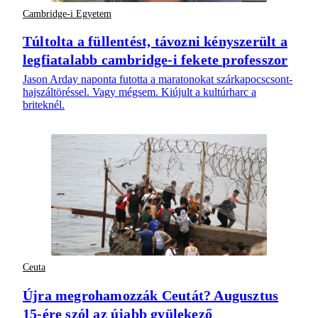
Cambridge-i Egyetem
Túltolta a füllentést, távozni kényszerült a
legfiatalabb cambridge-i fekete professzor
Jason Arday naponta futotta a maratonokat szárkapocscsont-
hajszáltöréssel. Vagy mégsem. Kiújult a kultúrharc a
briteknél.
Ceuta
Újra megrohamozzák Ceutát? Augusztus
15-ére szól az újabb gyülekező