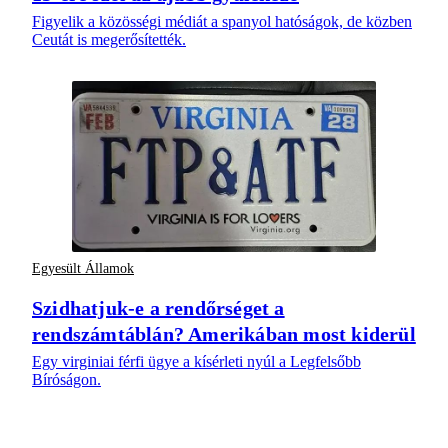
Figyelik a közösségi médiát a spanyol hatóságok, de közben
Ceutát is megerősítették.
Egyesült Államok
Szidhatjuk-e a rendőrséget a
rendszámtáblán? Amerikában most kiderül
Egy virginiai férfi ügye a kísérleti nyúl a Legfelsőbb
Bíróságon.