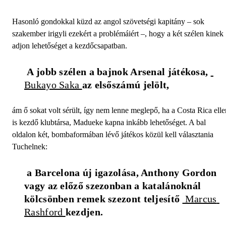
Hasonló gondokkal küzd az angol szövetségi kapitány – sok
szakember irigyli ezekért a problémáiért –, hogy a két szélen kinek
adjon lehetőséget a kezdőcsapatban.
 A jobb szélen a bajnok Arsenal játékosa, 
Bukayo Saka 
az elsőszámú jelölt, 
ám ő sokat volt sérült, így nem lenne meglepő, ha a Costa Rica elle
is kezdő klubtársa, Madueke kapna inkább lehetőséget. A bal
oldalon két, bombaformában lévő játékos közül kell választania
Tuchelnek:
 a Barcelona új igazolása, Anthony Gordon 
vagy az előző szezonban a katalánoknál 
kölcsönben remek szezont teljesítő 
 Marcus 
Rashford 
kezdjen. 