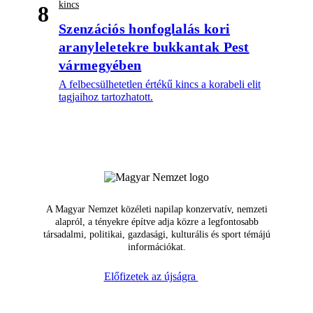
kincs
8
Szenzációs honfoglalás kori
aranyleletekre bukkantak Pest
vármegyében
A felbecsülhetetlen értékű kincs a korabeli elit
tagjaihoz tartozhatott.
A Magyar Nemzet közéleti napilap konzervatív, nemzeti
alapról, a tényekre építve adja közre a legfontosabb
társadalmi, politikai, gazdasági, kulturális és sport témájú
információkat.
Előfizetek az újságra