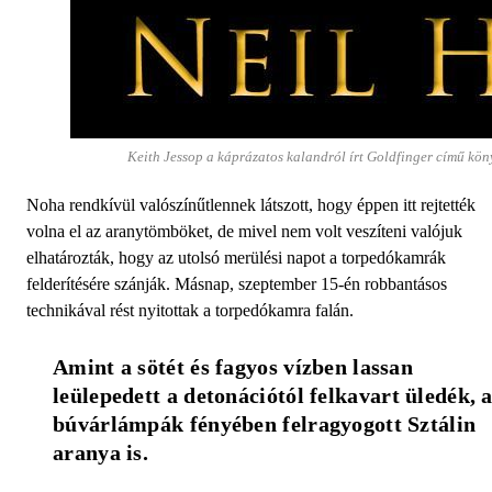
Keith Jessop a káprázatos kalandról írt Goldfinger című kö
Noha rendkívül valószínűtlennek látszott, hogy éppen itt rejtették
volna el az aranytömböket, de mivel nem volt veszíteni valójuk
elhatározták, hogy az utolsó merülési napot a torpedókamrák
felderítésére szánják. Másnap, szeptember 15-én robbantásos
technikával rést nyitottak a torpedókamra falán.
Amint a sötét és fagyos vízben lassan 
leülepedett a detonációtól felkavart üledék, a
búvárlámpák fényében felragyogott Sztálin 
aranya is. 