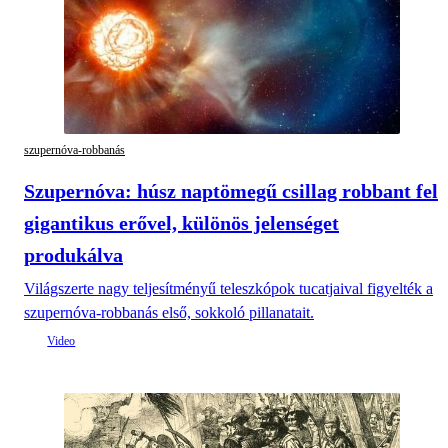
szupernóva-robbanás
Szupernóva: húsz naptömegű csillag robbant fel
gigantikus erővel, különös jelenséget
produkálva
Világszerte nagy teljesítményű teleszkópok tucatjaival figyelték a
szupernóva-robbanás első, sokkoló pillanatait.