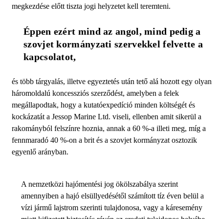
megkezdése előtt tiszta jogi helyzetet kell teremteni.
Éppen ezért mind az angol, mind pedig a 
szovjet kormányzati szervekkel felvette a 
kapcsolatot, 
és több tárgyalás, illetve egyeztetés után tető alá hozott egy olyan
háromoldalú koncessziós szerződést, amelyben a felek
megállapodtak, hogy a kutatóexpedíció minden költségét és
kockázatát a Jessop Marine Ltd. viseli, ellenben amit sikerül a
rakományból felszínre hoznia, annak a 60 %-a illeti meg, míg a
fennmaradó 40 %-on a brit és a szovjet kormányzat osztozik
egyenlő arányban.
A nemzetközi hajómentési jog ökölszabálya szerint
amennyiben a hajó elsüllyedésétől számított tíz éven belül a
vízi jármű lajstrom szerinti tulajdonosa, vagy a káresemény