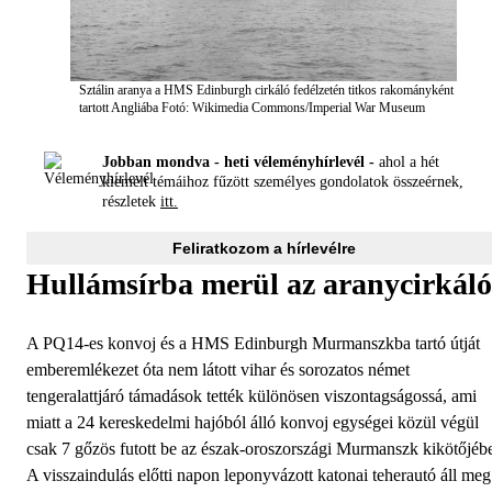
Sztálin aranya a HMS Edinburgh cirkáló fedélzetén titkos rakományként
tartott Angliába
Fotó: Wikimedia Commons/Imperial War Museum
Jobban mondva - heti véleményhírlevél -
ahol a hét
kiemelt témáihoz fűzött személyes gondolatok összeérnek,
részletek
itt.
Feliratkozom a hírlevélre
Hullámsírba merül az aranycirkáló
A PQ14-es konvoj és a HMS Edinburgh Murmanszkba tartó útját
emberemlékezet óta nem látott vihar és sorozatos német
tengeralattjáró támadások tették különösen viszontagságossá, ami
miatt a 24 kereskedelmi hajóból álló konvoj egységei közül végül
csak 7 gőzös futott be az észak-oroszországi Murmanszk kikötőjéb
A visszaindulás előtti napon leponyvázott katonai teherautó áll meg