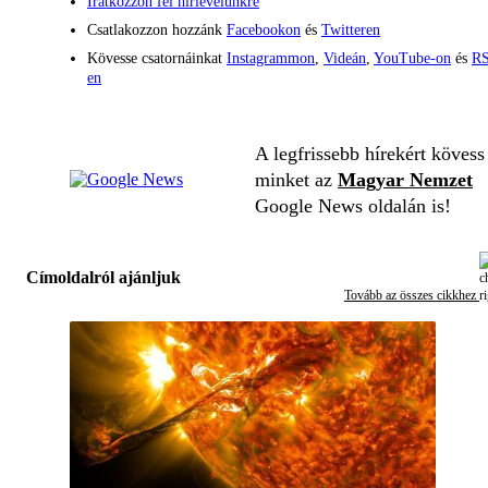
Iratkozzon fel hírlevelünkre
Csatlakozzon hozzánk
Facebookon
és
Twitteren
Kövesse csatornáinkat
Instagrammon
,
Videán
,
YouTube-on
és
RS
en
A legfrissebb hírekért kövess
minket az
Magyar Nemzet
Google News oldalán is!
Címoldalról ajánljuk
Tovább az összes cikkhez