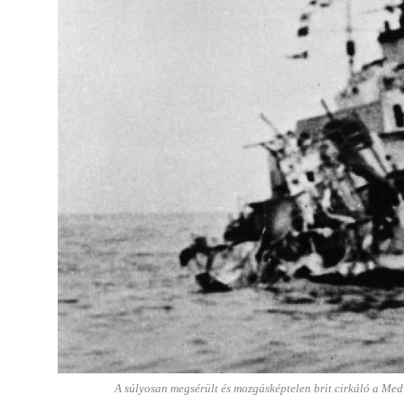
A súlyosan megsérült és mozgásképtelen brit cirkáló a Me