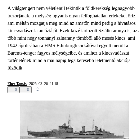
A világtengert nem véletlenül tekintik a földkerekség legnagyobb
trezorjának, a mélység ugyanis olyan felfoghatatlan értékeket őriz,
ami méltán mozgatja meg mind az amatőr, mind pedig a hivatásos
kincsvadászok fantáziáját. Ezek közé tartozott Sztálin aranya is, az 
több mint négy tonnányi színarany tömbből álló mesés kincs, ami
1942 áprilisában a HMS Edinburgh cirkálóval együtt merült a
Barents-tenger fagyos mélységeibe, és amihez a kincsvadászat
történetének mind a mai napig legsikeresebb leletmentő akciója
fűződik.
Elter Tamás
2025. 03. 26. 21:18
0
0
0