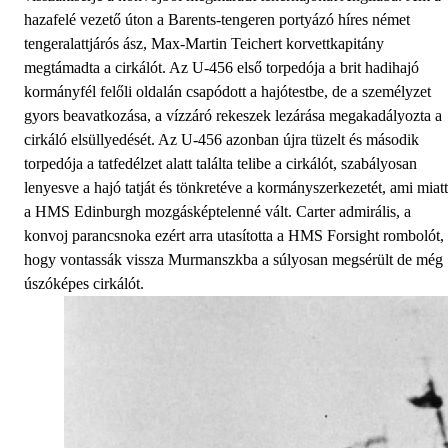
hazafelé vezető úton a Barents-tengeren portyázó híres német
tengeralattjárós ász, Max-Martin Teichert korvettkapitány
megtámadta a cirkálót. Az U-456 első torpedója a brit hadihajó
kormányfél felőli oldalán csapódott a hajótestbe, de a személyzet
gyors beavatkozása, a vízzáró rekeszek lezárása megakadályozta a
cirkáló elsüllyedését. Az U-456 azonban újra tüzelt és második
torpedója a tatfedélzet alatt találta telibe a cirkálót, szabályosan
lenyesve a hajó tatját és tönkretéve a kormányszerkezetét, ami miatt
a HMS Edinburgh mozgásképtelenné vált. Carter admirális, a
konvoj parancsnoka ezért arra utasította a HMS Forsight rombolót,
hogy vontassák vissza Murmanszkba a súlyosan megsérült de még
úszóképes cirkálót.