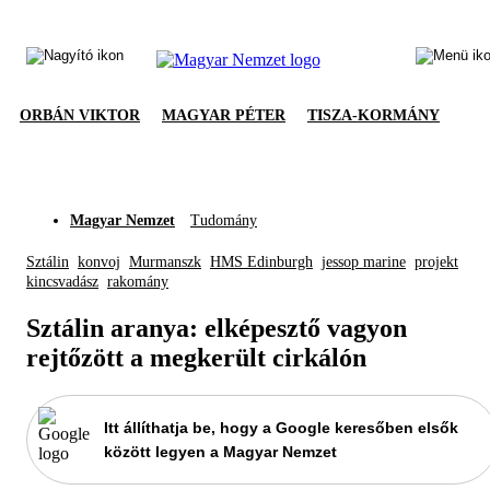
ORBÁN VIKTOR
MAGYAR PÉTER
TISZA-KORMÁNY
Magyar Nemzet
Tudomány
Sztálin
konvoj
Murmanszk
HMS Edinburgh
jessop marine
projekt
kincsvadász
rakomány
Sztálin aranya: elképesztő vagyon
rejtőzött a megkerült cirkálón
Itt állíthatja be, hogy a Google keresőben elsők
között legyen a Magyar Nemzet