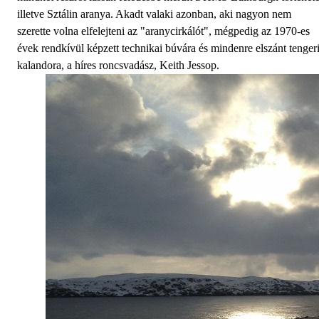
illetve Sztálin aranya. Akadt valaki azonban, aki nagyon nem
szerette volna elfelejteni az "aranycirkálót", mégpedig az 1970-es
évek rendkívül képzett technikai búvára és mindenre elszánt tenger
kalandora, a híres roncsvadász, Keith Jessop.