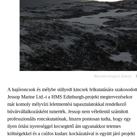
Barents-tengeri látkép
A hajóroncsok és mélybe süllyedt kincsek felkutatására szakosodot
Jessop Marine Ltd.-t a HMS Edinburgh-projekt megtervezésekor
már komoly mélyvízi leletmentési tapasztalatokkal rendelkező
búvárvállalkozásként ismerték. Jessop nem véletlenül számított
professzionális roncskutatónak, hiszen pontosan tudta, hogy egy
ilyen óriási nyereséggel kecsegtető ám ugyanakkor tetemes
költségekkel és a csúfos kudarc kockázatával is együtt járó projekt