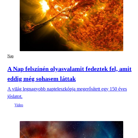
Nap
A Nap felszínén olyasvalamit fedeztek fel, amit
eddig még sohasem láttak
A világ legnagyobb napteleszkópja megerősített egy 150 éves
jóslatot.