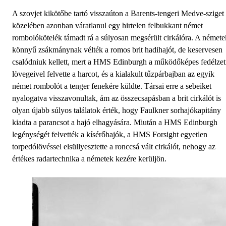
A szovjet kikötőbe tartó visszaúton a Barents-tengeri Medve-sziget
közelében azonban váratlanul egy hirtelen felbukkant német
rombolókötelék támadt rá a súlyosan megsérült cirkálóra. A némete
könnyű zsákmánynak vélték a romos brit hadihajót, de keservesen
csalódniuk kellett, mert a HMS Edinburgh a működőképes fedélzet
lövegeivel felvette a harcot, és a kialakult tűzpárbajban az egyik
német rombolót a tenger fenekére küldte. Társai erre a sebeiket
nyalogatva visszavonultak, ám az összecsapásban a brit cirkálót is
olyan újabb súlyos találatok érték, hogy Faulkner sorhajókapitány
kiadta a parancsot a hajó elhagyására. Miután a HMS Edinburgh
legénységét felvették a kísérőhajók, a HMS Forsight egyetlen
torpedólövéssel elsüllyesztette a ronccsá vált cirkálót, nehogy az
értékes radartechnika a németek kezére kerüljön.