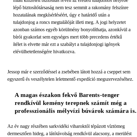
miatt kifizetett biztosítás révén az eredeti tulajdonos helyébe
lépő biztosítótársaság nem tesz semmit a rakomány felszínre
hozatalának megkísérléséért, úgy e határidő után a
tulajdonjog a roncs megtalálóját illeti meg. A jogi helyzetet
azonban számos egyéb körülmény bonyolíthatja, azonkívül a
bírói gyakorlat sem egységes mert több precedens értékű
ítélet is elvette már ezt a szabályt a tulajdonjogi igények
elévülhetetlenségére hivatkozva.
Jessop már e szerződéssel a zsebében látott hozzá a cseppet sem
egyszerű és veszélytelen leletmentő expedíció megszervezéséhez.
A magas északon fekvő Barents-tenger 
rendkívül kemény terepnek számít még a 
professzionális mélyvízi búvárok számára is.
Az év nagy részében sarkvidéki viharoktól tépázott víztömeg
dermesztően hideg, a látótávolság rendkívül alacsony, a merülést