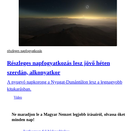
részleges napfogyatkozás
Részleges napfogyatkozás lesz jövő héten
szerdán, alkonyatkor
A nyugvó napkorong a Nyugat-Dunántúlon lesz a legnagyobb
kitakarásban.
Ne maradjon le a Magyar Nemzet legjobb írásairól, olvassa őket
minden nap!