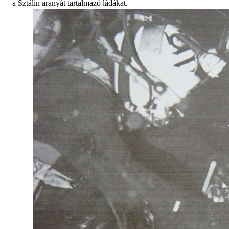
a Sztálin aranyát tartalmazó ládákat.