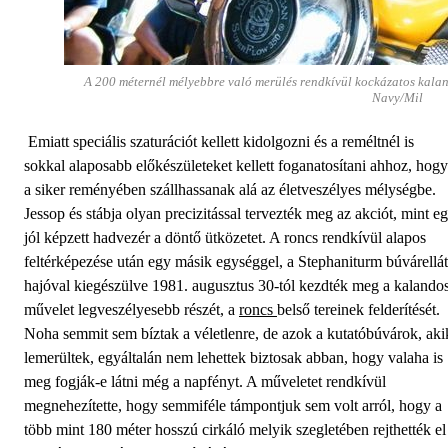
A 200 méternél mélyebbre való merülés rendkívül kockázatos kala
Navy/Mil
Emiatt speciális szaturációt kellett kidolgozni és a reméltnél is
sokkal alaposabb előkészületeket kellett foganatosítani ahhoz, hogy
a siker reményében szállhassanak alá az életveszélyes mélységbe.
Jessop és stábja olyan precizitással tervezték meg az akciót, mint e
jól képzett hadvezér a döntő ütközetet. A roncs rendkívül alapos
feltérképezése után egy másik egységgel, a Stephaniturm búvárellá
hajóval kiegészülve 1981. augusztus 30-tól kezdték meg a kalando
művelet legveszélyesebb részét, a
roncs
belső tereinek felderítését.
Noha semmit sem bíztak a véletlenre, de azok a kutatóbúvárok, aki
lemerültek, egyáltalán nem lehettek biztosak abban, hogy valaha is
meg fogják-e látni még a napfényt. A műveletet rendkívül
megnehezítette, hogy semmiféle támpontjuk sem volt arról, hogy a
több mint 180 méter hosszú cirkáló melyik szegletében rejthették el