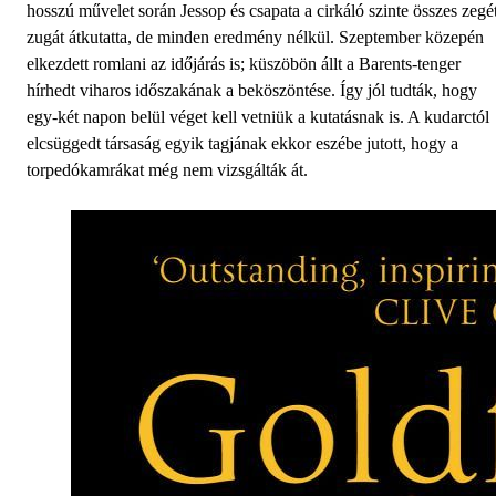
hosszú művelet során Jessop és csapata a cirkáló szinte összes zegé
zugát átkutatta, de minden eredmény nélkül. Szeptember közepén
elkezdett romlani az időjárás is; küszöbön állt a Barents-tenger
hírhedt viharos időszakának a beköszöntése. Így jól tudták, hogy
egy-két napon belül véget kell vetniük a kutatásnak is. A kudarctól
elcsüggedt társaság egyik tagjának ekkor eszébe jutott, hogy a
torpedókamrákat még nem vizsgálták át.