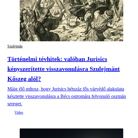
Szulejmán
Történelmi tévhitek: valóban Jurisics
kényszerítette visszavonulásra Szulejmánt
Kőszeg alól?
Máig élő mítosz, hogy Jurisics hétszáz fős várvédő alakulata
késztette visszavonulásra a Bécs ostromára felvonuló oszmán
sereget.