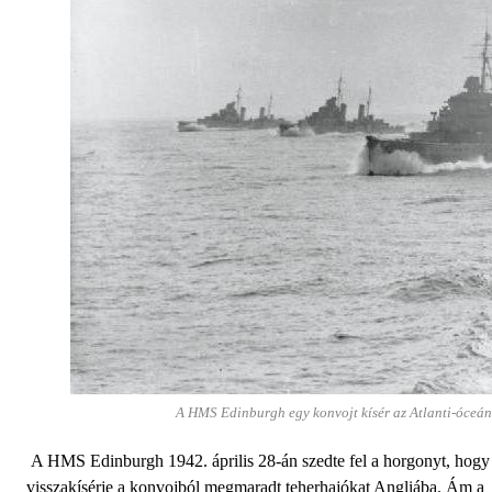
A HMS Edinburgh egy konvojt kísér az Atlanti-óc
A HMS Edinburgh 1942. április 28-án szedte fel a horgonyt, hogy
visszakísérje a konvojból megmaradt teherhajókat Angliába. Ám a