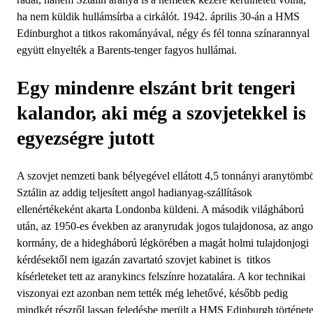
ha nem küldik hullámsírba a cirkálót. 1942. április 30-án a HMS
Edinburghot a titkos rakományával, négy és fél tonna színarannyal
együtt elnyelték a Barents-tenger fagyos hullámai.
Egy mindenre elszánt brit tengeri
kalandor, aki még a szovjetekkel is
egyezségre jutott
A szovjet nemzeti bank bélyegével ellátott 4,5 tonnányi aranytömb
Sztálin az addig teljesített angol hadianyag-szállítások
ellenértékeként akarta Londonba küldeni. A második világháború
után, az 1950-es években az aranyrudak jogos tulajdonosa, az ango
kormány, de a hidegháború légkörében a magát holmi tulajdonjogi
kérdésektől nem igazán zavartató szovjet kabinet is titkos
kísérleteket tett az aranykincs felszínre hozatalára. A kor technikai
viszonyai ezt azonban nem tették még lehetővé, később pedig
mindkét részről lassan feledésbe merült a HMS Edinburgh története