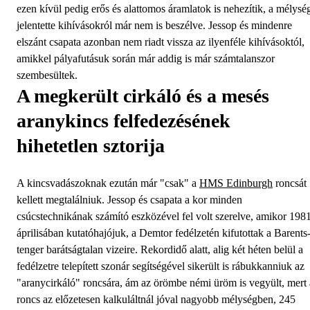
ezen kívül pedig erős és alattomos áramlatok is nehezítik, a mélysé
jelentette kihívásokról már nem is beszélve. Jessop és mindenre
elszánt csapata azonban nem riadt vissza az ilyenféle kihívásoktól,
amikkel pályafutásuk során már addig is már számtalanszor
szembesültek.
A megkerült cirkáló és a mesés
aranykincs felfedezésének
hihetetlen sztorija
A kincsvadászoknak ezután már "csak" a
HMS Edinburgh
roncsát
kellett megtalálniuk. Jessop és csapata a kor minden
csúcstechnikának számító eszközével fel volt szerelve, amikor 198
áprilisában kutatóhajójuk, a Demtor fedélzetén kifutottak a Barents
tenger barátságtalan vizeire. Rekordidő alatt, alig két héten belül a
fedélzetre telepített szonár segítségével sikerült is rábukkanniuk az
"aranycirkáló" roncsára, ám az örömbe némi üröm is vegyült, mert 
roncs az előzetesen kalkuláltnál jóval nagyobb mélységben, 245