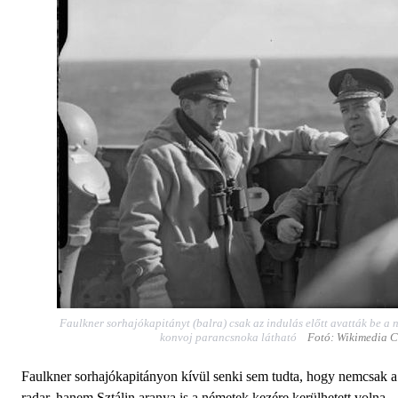
Faulkner sorhajókapitányt (balra) csak az indulás előtt avatták be a 
konvoj parancsnoka látható
Fotó: Wikimedia 
Faulkner sorhajókapitányon kívül senki sem tudta, hogy nemcsak a
radar, hanem Sztálin aranya is a németek kezére kerülhetett volna,