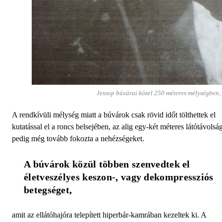
Jessop búvárai közel 250 méteres mélységbe
A rendkívüli mélység miatt a búvárok csak rövid időt tölthettek el
kutatással el a roncs belsejében, az alig egy-két méteres látótávolsá
pedig még tovább fokozta a nehézségeket.
A búvárok közül többen szenvedtek el 
életveszélyes keszon-, vagy dekompressziós 
betegséget, 
amit az ellátóhajóra telepített hiperbár-kamrában kezeltek ki. A