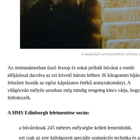
A megtalált aranytömbök néhán
Az örömmámorban úszó Jessop és sokat próbált búvárai a romló
időjárással dacolva az ezt követő három hétben 36 kilogramm híján
felszínre hozták az egész káprázatos értékű aranyrakományt. A
világóceán mélyén azonban még mindig rengeteg kincs várja, hogy
felfedezzék.
A HMS Edinburgh leletmentése során:
a búvároknak 245 méteres mélységbe kellett lemerülniük,
ezt csak az erre kidolgozott speciális szaturációs technika és a