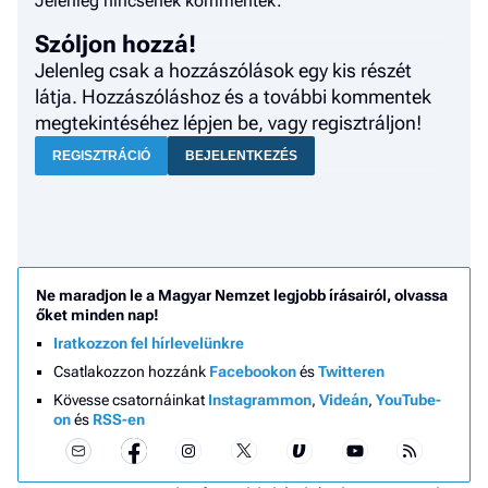
Jelenleg nincsenek kommentek.
Szóljon hozzá!
Jelenleg csak a hozzászólások egy kis részét
látja. Hozzászóláshoz és a további kommentek
megtekintéséhez lépjen be, vagy regisztráljon!
REGISZTRÁCIÓ
BEJELENTKEZÉS
Ne maradjon le a Magyar Nemzet legjobb írásairól, olvassa
őket minden nap!
Iratkozzon fel hírlevelünkre
Csatlakozzon hozzánk
Facebookon
és
Twitteren
Kövesse csatornáinkat
Instagrammon
,
Videán
,
YouTube-
on
és
RSS-en