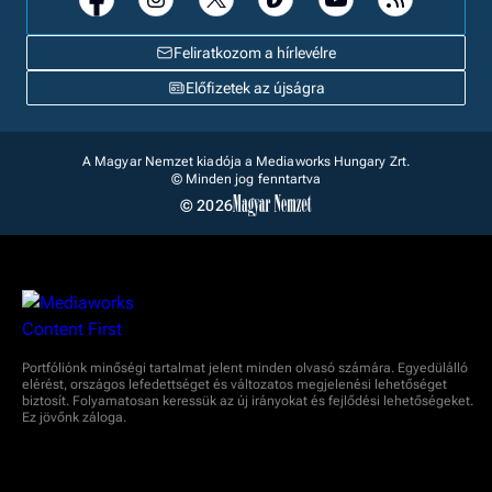
Feliratkozom a hírlevélre
Előfizetek az újságra
A Magyar Nemzet kiadója a Mediaworks Hungary Zrt.
© Minden jog fenntartva
© 2026
Portfóliónk minőségi tartalmat jelent minden olvasó számára. Egyedülálló
elérést, országos lefedettséget és változatos megjelenési lehetőséget
biztosít. Folyamatosan keressük az új irányokat és fejlődési lehetőségeket.
Ez jövőnk záloga.