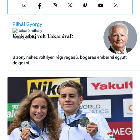
Pilhál György
takaró mihály
Csak a baj volt Takaróval?
Bizony nehéz volt ilyen régi vágású, bogaras emberrel együtt
dolgozni…