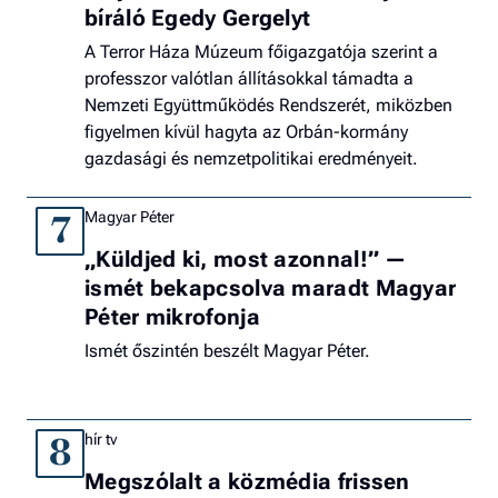
bíráló Egedy Gergelyt
A Terror Háza Múzeum főigazgatója szerint a
professzor valótlan állításokkal támadta a
Nemzeti Együttműködés Rendszerét, miközben
figyelmen kívül hagyta az Orbán-kormány
gazdasági és nemzetpolitikai eredményeit.
Magyar Péter
7
„Küldjed ki, most azonnal!” —
ismét bekapcsolva maradt Magyar
Péter mikrofonja
Ismét őszintén beszélt Magyar Péter.
hír tv
8
Megszólalt a közmédia frissen