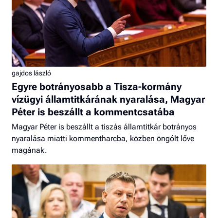
gajdos lászló
Egyre botrányosabb a Tisza-kormány
vízügyi államtitkárának nyaralása, Magyar
Péter is beszállt a kommentcsatába
Magyar Péter is beszállt a tiszás államtitkár botrányos
nyaralása miatti kommentharcba, közben öngólt lőve
magának.