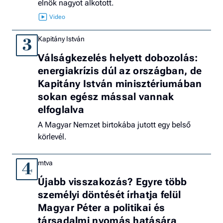
elnök nagyot alkotott.
Kapitány István
3
Válságkezelés helyett dobozolás:
energiakrízis dúl az országban, de
Kapitány István minisztériumában
sokan egész mással vannak
elfoglalva
A Magyar Nemzet birtokába jutott egy belső
körlevél.
mtva
4
Újabb visszakozás? Egyre több
személyi döntését írhatja felül
Magyar Péter a politikai és
társadalmi nyomás hatására