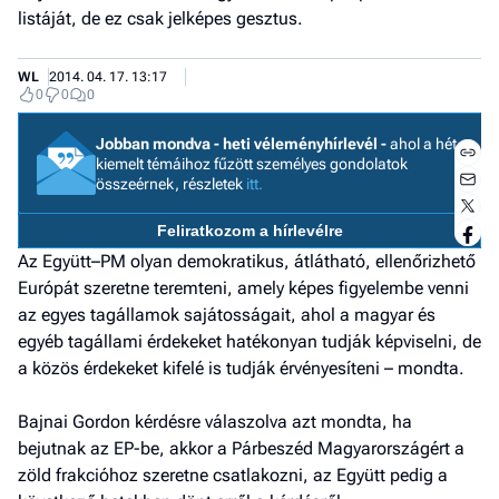
listáját, de ez csak jelképes gesztus.
WL
2014. 04. 17. 13:17
0
0
0
Jobban mondva - heti véleményhírlevél -
ahol a hét
kiemelt témáihoz fűzött személyes gondolatok
összeérnek, részletek
itt.
Feliratkozom a hírlevélre
Az Együtt–PM olyan demokratikus, átlátható, ellenőrizhető
Európát szeretne teremteni, amely képes figyelembe venni
az egyes tagállamok sajátosságait, ahol a magyar és
egyéb tagállami érdekeket hatékonyan tudják képviselni, de
a közös érdekeket kifelé is tudják érvényesíteni – mondta.
Jobb
Bajnai Gordon kérdésre válaszolva azt mondta, ha
- het
bejutnak az EP-be, akkor a Párbeszéd Magyarországért a
véle
zöld frakcióhoz szeretne csatlakozni, az Együtt pedig a
Fe