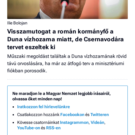
Ilie Bolojan
Visszamutogat a román kormányfő a
Duna vízhozama miatt, de Csernavodára
tervet eszeltek ki
Műszaki megoldást találtak a Duna vízhozamának rövid
távú orvoslására, ha már az átfogó terv a minisztériumi
fiókban porosodik.
Ne maradjon le a Magyar Nemzet legjobb írásairól,
olvassa őket minden nap!
Iratkozzon fel hírlevelünkre
Csatlakozzon hozzánk
Facebookon
és
Twitteren
Kövesse csatornáinkat
Instagrammon
,
Videán
,
YouTube-on
és
RSS-en