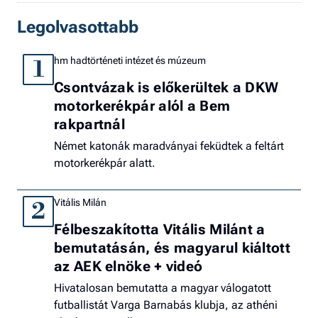
Legolvasottabb
hm hadtörténeti intézet és múzeum
1
Csontvázak is előkerültek a DKW
motorkerékpár alól a Bem
rakpartnál
Német katonák maradványai feküdtek a feltárt
motorkerékpár alatt.
Vitális Milán
2
Félbeszakította Vitális Milánt a
bemutatásán, és magyarul kiáltott
az AEK elnöke + videó
Hivatalosan bemutatta a magyar válogatott
futballistát Varga Barnabás klubja, az athéni