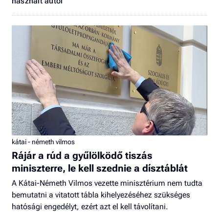
használt autói
kátai - németh vilmos
Rájár a rúd a gyűlölködő tiszás
miniszterre, le kell szednie a dísztáblát
A Kátai-Németh Vilmos vezette minisztérium nem tudta
bemutatni a vitatott tábla kihelyezéséhez szükséges
hatósági engedélyt, ezért azt el kell távolítani.