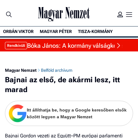
ORBÁN VIKTOR
MAGYAR PÉTER
TISZA-KORMÁNY
K
Bóka János: A kormány válságkezelésből 
Rendkívüli
Magyar Nemzet
Belföld archívum
Bajnai az első, de akármi lesz, itt
marad
Itt állíthatja be, hogy a Google keresőben elsők
között legyen a Magyar Nemzet
Bajnai Gordon vezeti az Együtt–PM európai parlamenti