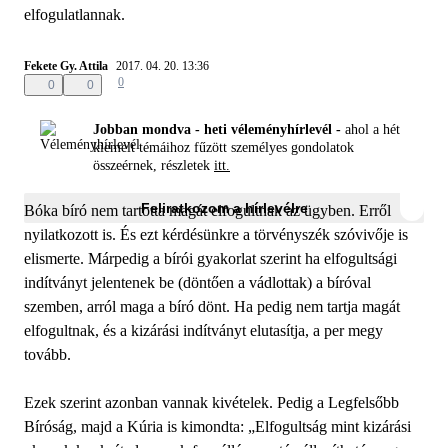
elfogulatlannak.
Fekete Gy. Attila
2017. 04. 20. 13:36
0
0
0
Jobban mondva - heti véleményhírlevél -
ahol a hét
kiemelt témáihoz fűzött személyes gondolatok
összeérnek, részletek
itt.
Feliratkozom a hírlevélre
Bóka bíró nem tartotta magát elfogultnak az ügyben. Erről
nyilatkozott is. És ezt kérdésünkre a törvényszék szóvivője is
elismerte. Márpedig a bírói gyakorlat szerint ha elfogultsági
indítványt jelentenek be (döntően a vádlottak) a bíróval
szemben, arról maga a bíró dönt. Ha pedig nem tartja magát
elfogultnak, és a kizárási indítványt elutasítja, a per megy
tovább.
Ezek szerint azonban vannak kivételek. Pedig a Legfelsőbb
Bíróság, majd a Kúria is kimondta: „Elfogultság mint kizárási