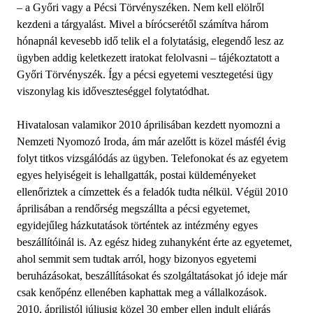
– a Győri vagy a Pécsi Törvényszéken. Nem kell elölről
kezdeni a tárgyalást. Mivel a bírócserétől számítva három
hónapnál kevesebb idő telik el a folytatásig, elegendő lesz az
ügyben addig keletkezett iratokat felolvasni – tájékoztatott a
Győri Törvényszék. Így a pécsi egyetemi vesztegetési ügy
viszonylag kis időveszteséggel folytatódhat.
Hivatalosan valamikor 2010 áprilisában kezdett nyomozni a
Nemzeti Nyomozó Iroda, ám már azelőtt is közel másfél évig
folyt titkos vizsgálódás az ügyben. Telefonokat és az egyetem
egyes helyiségeit is lehallgatták, postai küldeményeket
ellenőriztek a címzettek és a feladók tudta nélkül. Végül 2010
áprilisában a rendőrség megszállta a pécsi egyetemet,
egyidejűleg házkutatások történtek az intézmény egyes
beszállítóinál is. Az egész hideg zuhanyként érte az egyetemet,
ahol semmit sem tudtak arról, hogy bizonyos egyetemi
beruházásokat, beszállításokat és szolgáltatásokat jó ideje már
csak kenőpénz ellenében kaphattak meg a vállalkozások.
2010. áprilistól júliusig közel 30 ember ellen indult eljárás