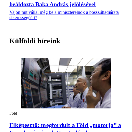
beáldozta Baka András jelölésével
Vajon mit vállal még be a miniszterelnök a bosszúhadjárata
sikerességéért?
Külföldi híreink
Föld
Elképesztő: megfordult a Föld „motorja” a