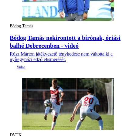
Bódog Tamás
Bódog Tamás nekirontott a bírónak, óriási
balhé Debrecenben - videó
Rúsz Márton játékvezető ténykedése nem váltotta ki a
nyíregyházi edző elismerését.
DVTK