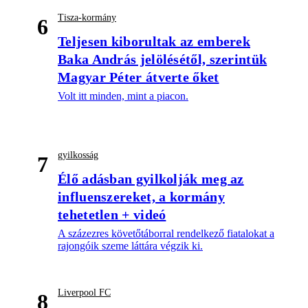
Tisza-kormány
6
Teljesen kiborultak az emberek
Baka András jelölésétől, szerintük
Magyar Péter átverte őket
Volt itt minden, mint a piacon.
gyilkosság
7
Élő adásban gyilkolják meg az
influenszereket, a kormány
tehetetlen + videó
A százezres követőtáborral rendelkező fiatalokat a
rajongóik szeme láttára végzik ki.
Liverpool FC
8