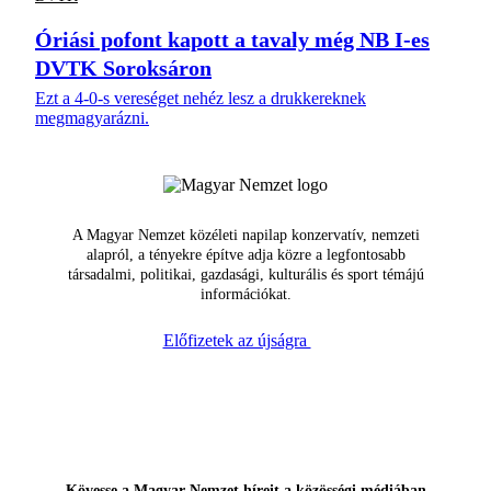
Óriási pofont kapott a tavaly még NB I-es
DVTK Soroksáron
Ezt a 4-0-s vereséget nehéz lesz a drukkereknek
megmagyarázni.
A Magyar Nemzet közéleti napilap konzervatív, nemzeti
alapról, a tényekre építve adja közre a legfontosabb
társadalmi, politikai, gazdasági, kulturális és sport témájú
információkat.
Előfizetek az újságra
Kövesse a Magyar Nemzet híreit a közösségi médiában