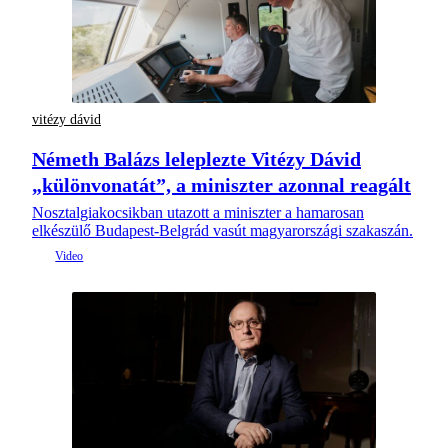
vitézy dávid
Németh Balázs leleplezte Vitézy Dávid
„különvonatát”, a miniszter azonnal reagált
Nosztalgiakocsikban utazott a miniszter a hamarosan
elkészülő Budapest-Belgrád vasút magyarországi szakaszán.