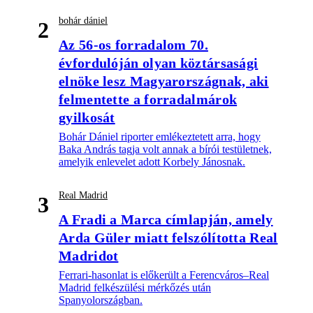
bohár dániel
2
Az 56-os forradalom 70.
évfordulóján olyan köztársasági
elnöke lesz Magyarországnak, aki
felmentette a forradalmárok
gyilkosát
Bohár Dániel riporter emlékeztetett arra, hogy
Baka András tagja volt annak a bírói testületnek,
amelyik enlevelet adott Korbely Jánosnak.
Real Madrid
3
A Fradi a Marca címlapján, amely
Arda Güler miatt felszólította Real
Madridot
Ferrari-hasonlat is előkerült a Ferencváros–Real
Madrid felkészülési mérkőzés után
Spanyolországban.