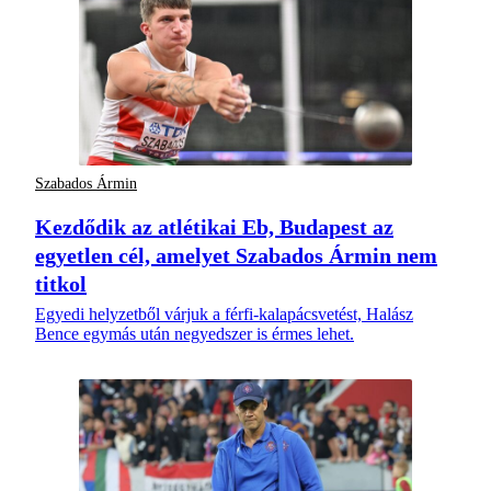
Szabados Ármin
Kezdődik az atlétikai Eb, Budapest az
egyetlen cél, amelyet Szabados Ármin nem
titkol
Egyedi helyzetből várjuk a férfi-kalapácsvetést, Halász
Bence egymás után negyedszer is érmes lehet.