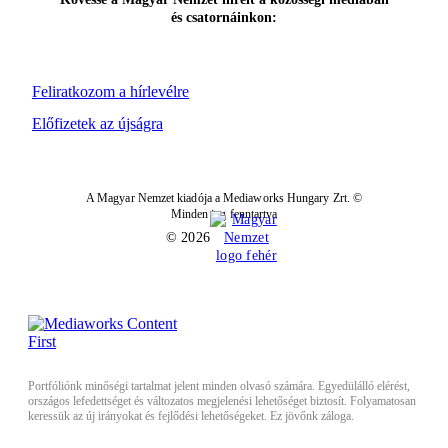
és csatornáinkon:
Feliratkozom a hírlevélre
Előfizetek az újságra
A Magyar Nemzet kiadója a Mediaworks Hungary Zrt. ©
Minden jog fenntartva
© 2026
Portfóliónk minőségi tartalmat jelent minden olvasó számára. Egyedülálló elérést,
országos lefedettséget és változatos megjelenési lehetőséget biztosít. Folyamatosan
keressük az új irányokat és fejlődési lehetőségeket. Ez jövőnk záloga.