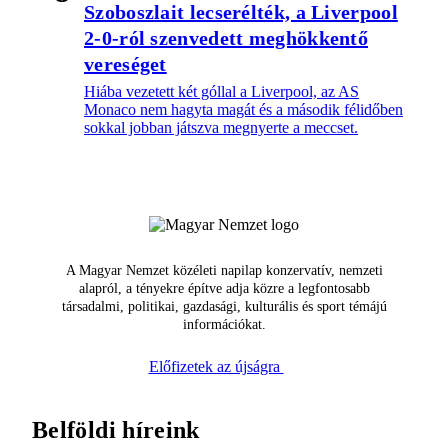
Szoboszlait lecserélték, a Liverpool
2-0-ról szenvedett meghökkentő
vereséget
Hiába vezetett két góllal a Liverpool, az AS
Monaco nem hagyta magát és a második félidőben
sokkal jobban játszva megnyerte a meccset.
A Magyar Nemzet közéleti napilap konzervatív, nemzeti
alapról, a tényekre építve adja közre a legfontosabb
társadalmi, politikai, gazdasági, kulturális és sport témájú
információkat.
Előfizetek az újságra
Belföldi híreink