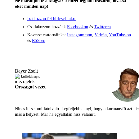
Ne maradjon le a Magyar Nemzet legjobb írásairól, olvassa
őket minden nap!
Iratkozzon fel hírlevelünkre
Csatlakozzon hozzánk
Facebookon
és
Twitteren
Kövesse csatornáinkat
Instagrammon
,
Videán
,
YouTube-on
és
RSS-en
Bayer Zsolt
külföldi sajtó
Országot vezet
Nincs itt semmi látnivaló. Legfeljebb annyi, hogy a kormányfő azt his
más a helyzet. Már ha egyáltalán hisz valamit.