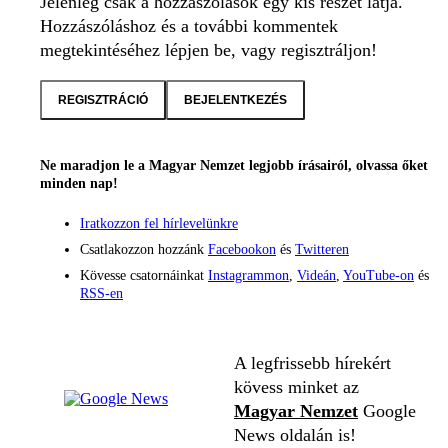
Jelenleg csak a hozzászólások egy kis részét látja.
Hozzászóláshoz és a további kommentek
megtekintéséhez lépjen be, vagy regisztráljon!
REGISZTRÁCIÓ
BEJELENTKEZÉS
Ne maradjon le a Magyar Nemzet legjobb írásairól, olvassa őket
minden nap!
Iratkozzon fel hírlevelünkre
Csatlakozzon hozzánk
Facebookon
és
Twitteren
Kövesse csatornáinkat
Instagrammon
,
Videán
,
YouTube-on
és
RSS-en
A legfrissebb hírekért
kövess minket az
Magyar Nemzet
Google
News oldalán is!