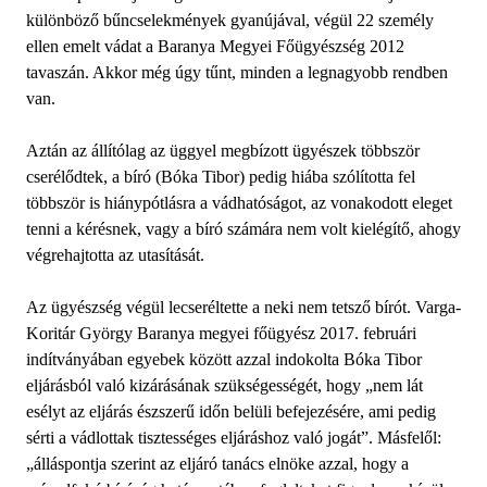
különböző bűncselekmények gyanújával, végül 22 személy
ellen emelt vádat a Baranya Megyei Főügyészség 2012
tavaszán. Akkor még úgy tűnt, minden a legnagyobb rendben
van.
Aztán az állítólag az üggyel megbízott ügyészek többször
cserélődtek, a bíró (Bóka Tibor) pedig hiába szólította fel
többször is hiánypótlásra a vádhatóságot, az vonakodott eleget
tenni a kérésnek, vagy a bíró számára nem volt kielégítő, ahogy
végrehajtotta az utasítását.
Az ügyészség végül lecseréltette a neki nem tetsző bírót. Varga-
Koritár György Baranya megyei főügyész 2017. februári
indítványában egyebek között azzal indokolta Bóka Tibor
eljárásból való kizárásának szükségességét, hogy „nem lát
esélyt az eljárás észszerű időn belüli befejezésére, ami pedig
sérti a vádlottak tisztességes eljáráshoz való jogát”. Másfelől:
„álláspontja szerint az eljáró tanács elnöke azzal, hogy a