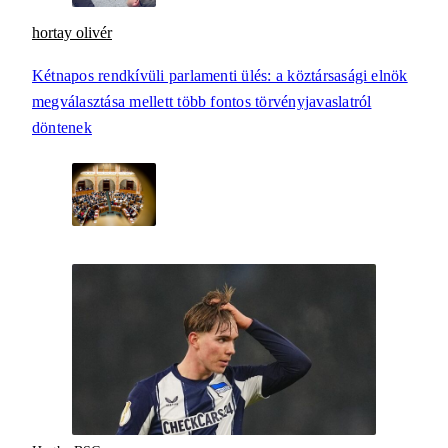
hortay olivér
Kétnapos rendkívüli parlamenti ülés: a köztársasági elnök
megválasztása mellett több fontos törvényjavaslatról
döntenek