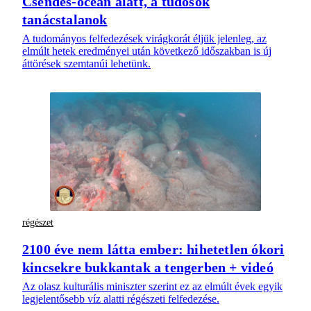
Csendes-óceán alatt, a tudósok
tanácstalanok
A tudományos felfedezések virágkorát éljük jelenleg, az
elmúlt hetek eredményei után következő időszakban is új
áttörések szemtanúi lehetünk.
régészet
2100 éve nem látta ember: hihetetlen ókori
kincsekre bukkantak a tengerben + videó
Az olasz kulturális miniszter szerint ez az elmúlt évek egyik
legjelentősebb víz alatti régészeti felfedezése.