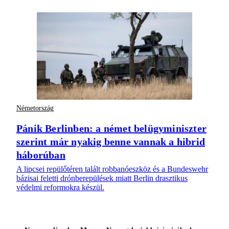
Németország
Pánik Berlinben: a német belügyminiszter
szerint már nyakig benne vannak a hibrid
háborúban
A lipcsei repülőtéren talált robbanóeszköz és a Bundeswehr
bázisai feletti drónberepülések miatt Berlin drasztikus
védelmi reformokra készül.