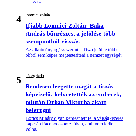
lomnici zoltán
4
Ifjabb Lomnici Zoltán: Baka
András bűnrészes, a jelölése több
szempontból visszás
Az alkotmányjogász szerint a Tisza jelöltje több
okból sem képes megtestesíteni a nemzet egységét.
hőségriadó
5
Rendesen leégette magát a tiszás
képviselő: helyretették az emberek,
miután Orbán Viktorba akart
belerúgni
Borics Mihály olyan kérdést tett fel a válságkezelés
kapcsán Facebook-posztjában, amit nem kellett
volna.