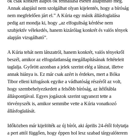
ok csak konkrét alapos ok fennállása esetén állapítható meg.
Annak alapjául nem szolgálhat olyan kijelentés, hogy a bíróság
nem megfelelően járt el.” A Kúria egy másik állásfoglalása
pedig azt mondja ki, hogy „az elfogultság kérdése nem
szubjektív vélekedés, hanem kizárólag konkrét és valós tények
alapján vizsgálható”.
A Kúria tehát nem látszatról, hanem konkrét, valós tényekről
beszél, amikor az elfogulatlanság megállapításának feltételeit
taglalja. Győrött azonban a jelek szerint elég a látszat, illetve
annak hiánya is. Ez már csak azért is érdekes, mert a Bóka
Tibor elleni kifogások egyike a vádhatóság részéről az volt,
hogy szembehelyezkedett a felsőbb bíróság, az ítélőtábla
álláspontjával. Egyes jogászok szerint ugyanezt tette a
törvényszék is, amikor semmibe vette a Kúria vonatkozó
állásfoglalását.
Időközben már kijelölték az új bírót, aki április 24-étől folytatja
a pert attól függően, hogy éppen hol lesz szabad tárgyalóterem