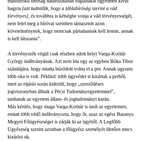
másodfokú bíróság határozatában foglaltakat figyelmen kívül
hagyta
[azt tudniillik, hogy a táblabíróság szerint a vád
törvényes],
és továbbra is kétségbe vonja a vád törvényességét,
nem felel meg a bíróval szemben támasztott azon
követelménynek, hogy nemcsak pártatlannak kell lennie, annak
is kell látszania”.
A törvényszék végül csak részben adott helyt Varga-Koritár
György indítványának. Azt nem írta egy az egyben Bóka Tibor
számlájára, hogy miatta húzódott volna el a per. Annak ugyanis
több oka is volt. Például: több ügyvédet is kizártak a perből,
mert az eljárás során kiderült, hogy „szerződéses
jogviszonyban állnak a Pécsi Tudományegyetemmel”,
tanítanak az egyetem állam- és jogtudományi karán.
Más kérdés, hogy maga Varga-Koritár is tanít az egyetemen,
emiatt több védő indítványozta, hogy őt, azaz az egész Baranya
Megyei Főügyészséget is zárják ki az ügyből. A Legfőbb
Ügyészség szerint azonban a főügyész személyét illetően nincs
kizárási ok.