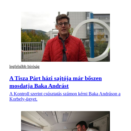
legfelsőbb bíróság
A Tisza Párt házi sajtója már bőszen
mosdatja Baka Andrást
A Kontroll szerint csúsztatás számon kérni Baka Andráson a
Korbely-ügyet.