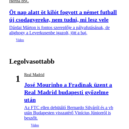
Hertha BSC
Öt nap alatt öt kilót fogyott a német futball
új csodagyereke, nem tudni, mi lesz vele
Dárdai Márton is fontos szereplője a pályafutásának, de
alighogy a Leverkusenbe igazolt, jött a baj.
Legolvasottabb
Real Madrid
1
José Mourinho a Fradinak üzent a
Real Madrid budapesti győzelme
után
Az FTC ellen debütáló Bernardo Silváról és a vb
után Budapesten visszatérő Vinícius Júniorról is
beszélt.