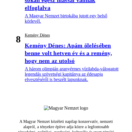
sokan egész mással vannak
elfoglalva
A Magyar Nemzet birtokába jutott egy belső
körlevél.
Kemény Dénes
8
Kemény Dénes: Apám ölelésében
benne volt hetven év és a remény,
hogy nem az utolsó
A három olimpián aranyérmes vízilabda-válogatott
legendás szövetségi kapitánya az édesapja
elvesztéséről is beszélt lapunknak.
A Magyar Nemzet közéleti napilap konzervatív, nemzeti
alapról, a tényekre építve adja közre a legfontosabb