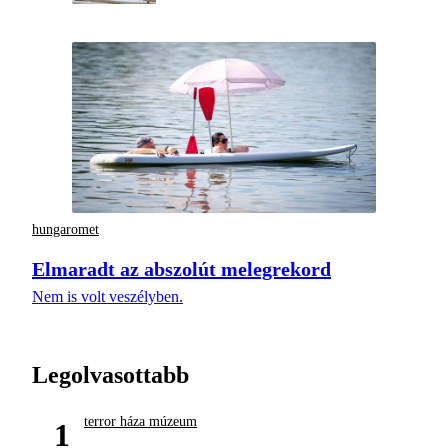
hungaromet
Elmaradt az abszolút melegrekord
Nem is volt veszélyben.
Legolvasottabb
terror háza múzeum
1