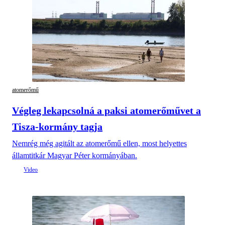
atomerőmű
Végleg lekapcsolná a paksi atomerőművet a
Tisza-kormány tagja
Nemrég még agitált az atomerőmű ellen, most helyettes
államtitkár Magyar Péter kormányában.