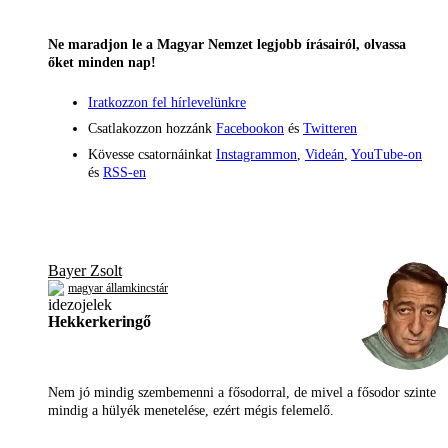
Ne maradjon le a Magyar Nemzet legjobb írásairól, olvassa
őket minden nap!
Iratkozzon fel hírlevelünkre
Csatlakozzon hozzánk
Facebookon
és
Twitteren
Kövesse csatornáinkat
Instagrammon
,
Videán
,
YouTube-on
és
RSS-en
Bayer Zsolt
magyar államkincstár
Hekkerkeringő
Nem jó mindig szembemenni a fősodorral, de mivel a fősodor szinte
mindig a hülyék menetelése, ezért mégis felemelő.