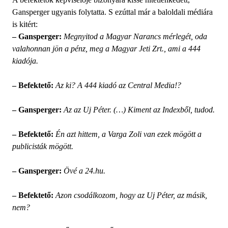
Gansperger ugyanis folytatta. S ezúttal már a baloldali médiára
is kitért:
– Gansperger:
Megnyitod a Magyar Narancs mérlegét, oda
valahonnan jön a pénz, meg a Magyar Jeti Zrt., ami a 444
kiadója.
– Befektető:
Az ki? A 444 kiadó az Central Media!?
– Gansperger:
Az az Uj Péter. (…) Kiment az Indexből, tudod.
– Befektető:
Én azt hittem, a Varga Zoli van ezek mögött a
publicisták mögött.
– Gansperger:
Övé a 24.hu.
– Befektető:
Azon csodálkozom, hogy az Uj Péter, az másik,
nem?