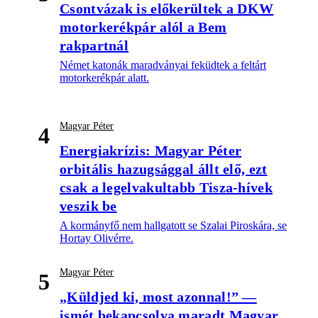
Csontvázak is előkerültek a DKW
motorkerékpár alól a Bem
rakpartnál
Német katonák maradványai feküdtek a feltárt
motorkerékpár alatt.
Magyar Péter
4
Energiakrízis: Magyar Péter
orbitális hazugsággal állt elő, ezt
csak a legelvakultabb Tisza-hívek
veszik be
A kormányfő nem hallgatott se Szalai Piroskára, se
Hortay Olivérre.
Magyar Péter
5
„Küldjed ki, most azonnal!” —
ismét bekapcsolva maradt Magyar