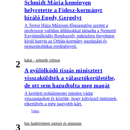
Schmidt Mária keményen
helyretette a Fidesz-kormányt
bíráló Egedy Gergelyt
A Terror Háza Múzeum főigazgatója szerint a
professzor valótlan állításokkal támadta a Nemzeti
Együttműködés Rendszerét, miközben figyelmen
kívül hagyta az Orbán-kormány gazdasági és
nemzetpolitikai eredményeit.
kátai - németh vilmos
2
A gyűlölködő tiszás minisztert
visszaküldték a választókerületébe,
de ott sem hazudtolta meg magát
A kerületi polgármester minden vádat
visszautasított és közölte, hogy kútvízzel öntöznek,
elkerülvén a még nagyobb kárt.
hm hadtörténeti intézet és múzeum
3