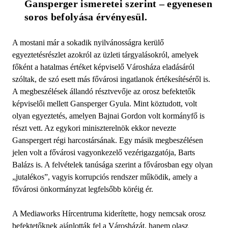
Gansperger ismeretei szerint – egyenesen 
soros befolyása érvényesül.
A mostani már a sokadik nyilvánosságra kerülő
egyeztetésrészlet azokról az üzleti tárgyalásokról, amelyek
főként a hatalmas értéket képviselő Városháza eladásáról
szóltak, de szó esett más fővárosi ingatlanok értékesítéséről is.
A megbeszélések állandó résztvevője az orosz befektetők
képviselői mellett Gansperger Gyula. Mint köztudott, volt
olyan egyeztetés, amelyen Bajnai Gordon volt kormányfő is
részt vett. Az egykori miniszterelnök ekkor nevezte
Ganspergert régi harcostársának. Egy másik megbeszélésen
jelen volt a fővárosi vagyonkezelő vezérigazgatója, Barts
Balázs is. A felvételek tanúsága szerint a fővárosban egy olyan
„jutalékos”, vagyis korrupciós rendszer működik, amely a
fővárosi önkormányzat legfelsőbb köréig ér.
A Mediaworks Hírcentruma kiderítette, hogy nemcsak orosz
befektetőknek ajánlották fel a Városházát, hanem olasz