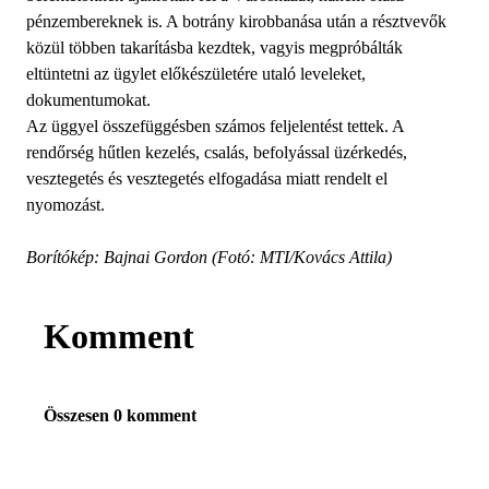
pénzembereknek is. A botrány kirobbanása után a résztvevők
közül többen takarításba kezdtek, vagyis megpróbálták
eltüntetni az ügylet előkészületére utaló leveleket,
dokumentumokat.
Az üggyel összefüggésben számos feljelentést tettek. A
rendőrség hűtlen kezelés, csalás, befolyással üzérkedés,
vesztegetés és vesztegetés elfogadása miatt rendelt el
nyomozást.
Borítókép: Bajnai Gordon (Fotó: MTI/Kovács Attila)
Komment
Összesen 0 komment