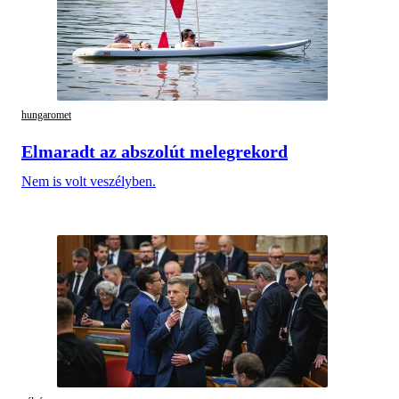
hungaromet
Elmaradt az abszolút melegrekord
Nem is volt veszélyben.