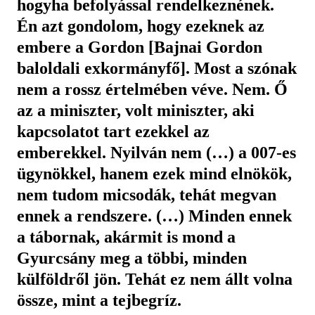
hogyha befolyással rendelkeznének.
Én azt gondolom, hogy ezeknek az
embere a Gordon [Bajnai Gordon
baloldali exkormányfő]. Most a szónak
nem a rossz értelmében véve. Nem. Ő
az a miniszter, volt miniszter, aki
kapcsolatot tart ezekkel az
emberekkel. Nyilván nem (…) a 007-es
ügynökkel, hanem ezek mind elnökök,
nem tudom micsodák, tehát megvan
ennek a rendszere. (…) Minden ennek
a tábornak, akármit is mond a
Gyurcsány meg a többi, minden
külföldről jön. Tehát ez nem állt volna
össze, mint a tejbegríz.