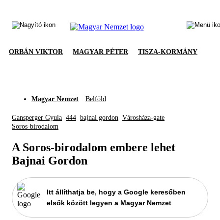
ORBÁN VIKTOR
MAGYAR PÉTER
TISZA-KORMÁNY
Magyar Nemzet
Belföld
Gansperger Gyula
444
bajnai gordon
Városháza-gate
Soros-birodalom
A Soros-birodalom embere lehet
Bajnai Gordon
Itt állíthatja be, hogy a Google keresőben
elsők között legyen a Magyar Nemzet