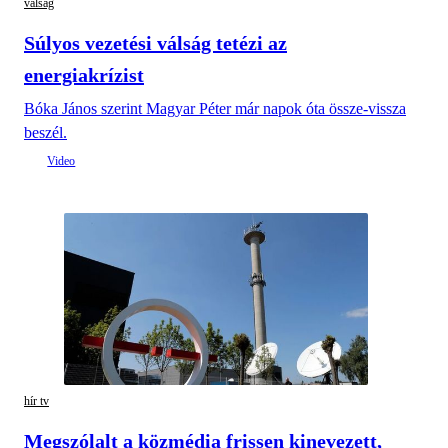
válság
Súlyos vezetési válság tetézi az
energiakrízist
Bóka János szerint Magyar Péter már napok óta össze-vissza
beszél.
hír tv
Megszólalt a közmédia frissen kinevezett,