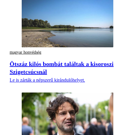
magyar honvédség
Ötszáz kilós bombát találtak a kisoroszi
Szigetcsúcsnál
Le is zárták a népszerű kirándulóhelyet.