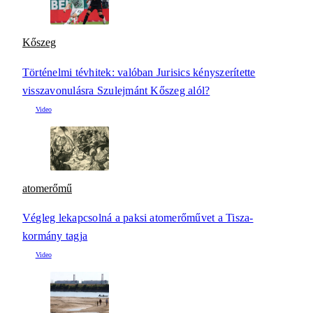
Kőszeg
Történelmi tévhitek: valóban Jurisics kényszerítette
visszavonulásra Szulejmánt Kőszeg alól?
atomerőmű
Végleg lekapcsolná a paksi atomerőművet a Tisza-
kormány tagja