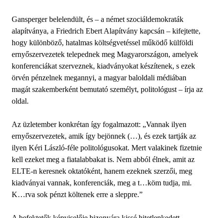
Gansperger belelendült, és – a német szociáldemokraták
alapítványa, a Friedrich Ebert Alapítvány kapcsán – kifejtette,
hogy különböző, hatalmas költségvetéssel működő külföldi
ernyőszervezetek telepednek meg Magyarországon, amelyek
konferenciákat szerveznek, kiadványokat készítenek, s ezek
örvén pénzelnek megannyi, a magyar baloldali médiában
magát szakemberként bemutató személyt, politológust – írja az
oldal.
Az üzletember konkrétan így fogalmazott: „Vannak ilyen
ernyőszervezetek, amik így bejönnek (…), és ezek tartják az
ilyen Kéri László-féle politológusokat. Mert valakinek fizetnie
kell ezeket meg a fiatalabbakat is. Nem abból élnek, amit az
ELTE-n keresnek oktatóként, hanem ezeknek szerzői, meg
kiadványai vannak, konferenciák, meg a t…köm tudja, mi.
K…rva sok pénzt költenek erre a sleppre.”
A befektetők képviselője bizonyára kissé hitetlenkedett,