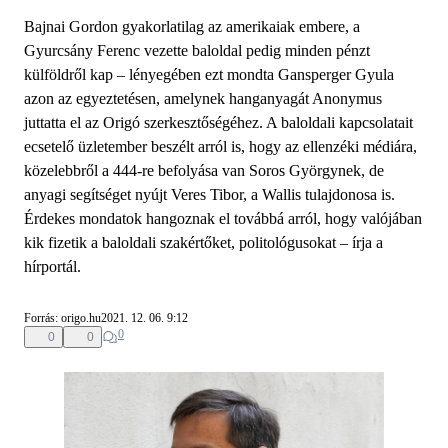
Bajnai Gordon gyakorlatilag az amerikaiak embere, a
Gyurcsány Ferenc vezette baloldal pedig minden pénzt
külföldről kap – lényegében ezt mondta Gansperger Gyula
azon az egyeztetésen, amelynek hanganyagát Anonymus
juttatta el az Origó szerkesztőségéhez. A baloldali kapcsolatait
ecsetelő üzletember beszélt arról is, hogy az ellenzéki médiára,
közelebbről a 444-re befolyása van Soros Györgynek, de
anyagi segítséget nyújt Veres Tibor, a Wallis tulajdonosa is.
Érdekes mondatok hangoznak el továbbá arról, hogy valójában
kik fizetik a baloldali szakértőket, politológusokat – írja a
hírportál.
Forrás: origo.hu
2021. 12. 06. 9:12
0
0
0