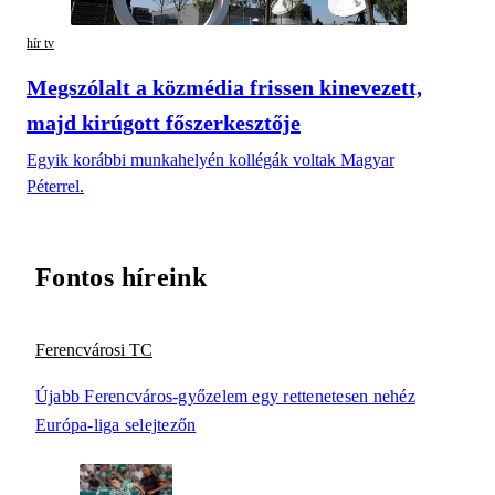
hír tv
Megszólalt a közmédia frissen kinevezett,
majd kirúgott főszerkesztője
Egyik korábbi munkahelyén kollégák voltak Magyar
Péterrel.
Fontos híreink
Ferencvárosi TC
Újabb Ferencváros-győzelem egy rettenetesen nehéz
Európa-liga selejtezőn