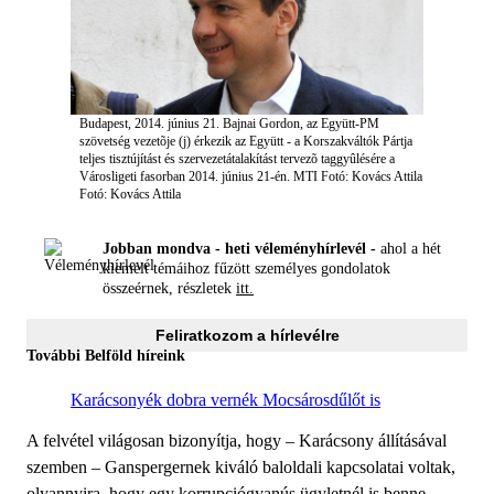
Budapest, 2014. június 21. Bajnai Gordon, az Együtt-PM
szövetség vezetõje (j) érkezik az Együtt - a Korszakváltók Pártja
teljes tisztújítást és szervezetátalakítást tervezõ taggyûlésére a
Városligeti fasorban 2014. június 21-én. MTI Fotó: Kovács Attila
Fotó: Kovács Attila
Jobban mondva - heti véleményhírlevél -
ahol a hét
kiemelt témáihoz fűzött személyes gondolatok
összeérnek, részletek
itt.
Feliratkozom a hírlevélre
További Belföld híreink
Karácsonyék dobra vernék Mocsárosdűlőt is
A felvétel világosan bizonyítja, hogy – Karácsony állításával
szemben – Ganspergernek kiváló baloldali kapcsolatai voltak,
olyannyira, hogy egy korrupciógyanús ügyletnél is benne