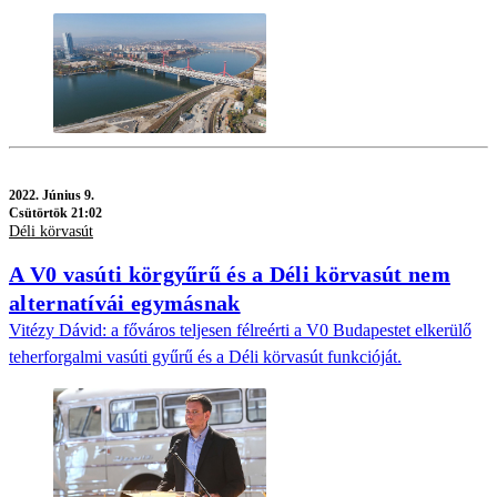
2022.
Június 9.
Csütörtök 21:02
Déli körvasút
A V0 vasúti körgyűrű és a Déli körvasút nem
alternatívái egymásnak
Vitézy Dávid: a főváros teljesen félreérti a V0 Budapestet elkerülő
teherforgalmi vasúti gyűrű és a Déli körvasút funkcióját.