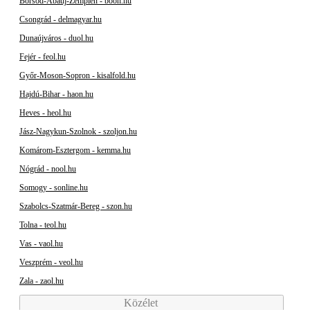
Borsod-Abaúj-Zemplén - boon.hu
Csongrád - delmagyar.hu
Dunaújváros - duol.hu
Fejér - feol.hu
Győr-Moson-Sopron - kisalfold.hu
Hajdú-Bihar - haon.hu
Heves - heol.hu
Jász-Nagykun-Szolnok - szoljon.hu
Komárom-Esztergom - kemma.hu
Nógrád - nool.hu
Somogy - sonline.hu
Szabolcs-Szatmár-Bereg - szon.hu
Tolna - teol.hu
Vas - vaol.hu
Veszprém - veol.hu
Zala - zaol.hu
Közélet