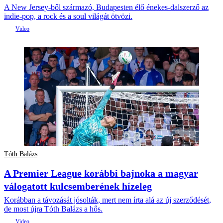
A New Jersey-ből származó, Budapesten élő énekes-dalszerző az
indie-pop, a rock és a soul világát ötvözi.
Tóth Balázs
A Premier League korábbi bajnoka a magyar
válogatott kulcsemberének hízeleg
Korábban a távozását jósolták, mert nem írta alá az új szerződését,
de most újra Tóth Balázs a hős.