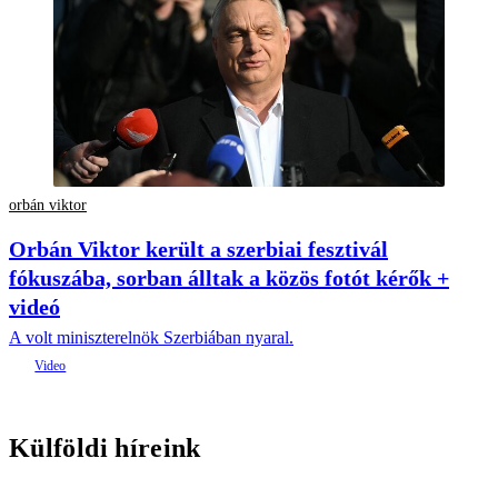
orbán viktor
Orbán Viktor került a szerbiai fesztivál
fókuszába, sorban álltak a közös fotót kérők +
videó
A volt miniszterelnök Szerbiában nyaral.
Külföldi híreink