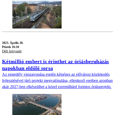
2023.
Április 28.
Péntek 16:10
Déli körvasút
Kétmillió embert is érinthet az óriásberuházás
napokban eldőlő sorsa
Az engedély visszavonása esetén kétséges az elővárosi közlekedés
fejlesztésével járó projekt megvalósulása, ellenkező esetben azonban
akár 2027-ben elkészülhet a közel ezermilliárd forintos óriásprojekt.