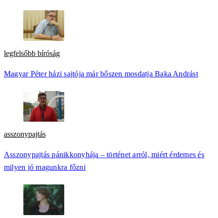
legfelsőbb bíróság
Magyar Péter házi sajtója már bőszen mosdatja Baka Andrást
asszonypajtás
Asszonypajtás pánikkonyhája – történet arról, miért érdemes és
milyen jó magunkra főzni