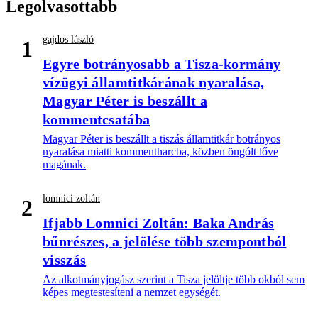
Legolvasottabb
gajdos lászló
1
Egyre botrányosabb a Tisza-kormány
vízügyi államtitkárának nyaralása,
Magyar Péter is beszállt a
kommentcsatába
Magyar Péter is beszállt a tiszás államtitkár botrányos
nyaralása miatti kommentharcba, közben öngólt lőve
magának.
lomnici zoltán
2
Ifjabb Lomnici Zoltán: Baka András
bűnrészes, a jelölése több szempontból
visszás
Az alkotmányjogász szerint a Tisza jelöltje több okból sem
képes megtestesíteni a nemzet egységét.