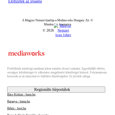
Előfizetek az újságra
A Magyar Nemzet kiadója a Mediaworks Hungary Zrt. ©
Minden jog fenntartva
© 2026
Portfóliónk minőségi tartalmat jelent minden olvasó számára. Egyedülálló elérést,
országos lefedettséget és változatos megjelenési lehetőséget biztosít. Folyamatosan
keressük az új irányokat és fejlődési lehetőségeket. Ez jövőnk záloga.
Regionális hírportálok
Bács-Kiskun - baon.hu
Baranya - bama.hu
Békés - beol.hu