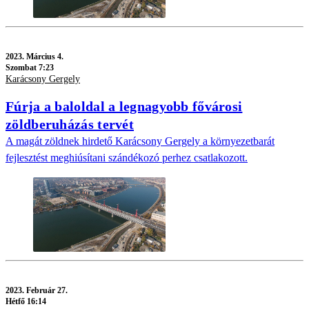
2023.
Március 4.
Szombat 7:23
Karácsony Gergely
Fúrja a baloldal a legnagyobb fővárosi
zöldberuházás tervét
A magát zöldnek hirdető Karácsony Gergely a környezetbarát
fejlesztést meghiúsítani szándékozó perhez csatlakozott.
2023.
Február 27.
Hétfő 16:14