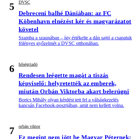
DVSC
5
Debreceni balhé Dániában: az FC
Köbenhavn elnézést kér és magyarázatot
követel
Szamba a szaunában – így értékelte a dán sajtó a csapatuk
fölényes győzelmét a DVSC otthonában.
hőségriadó
6
Rendesen leégette magát a tiszás
képviselő: helyretették az emberek,
miután Orbán Viktorba akart belerúgni
Borics Mihály olyan kérdést tett fel a válságkezelés
kapcsán Facebook-posztjában, amit nem kellett volna.
orbán viktor
7
Ez megint nem jött be Magyar Péternek: