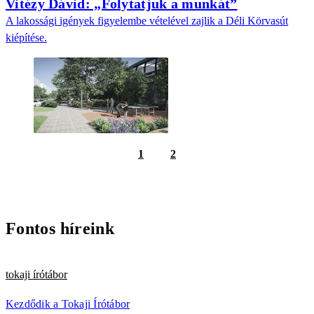
Vitézy Dávid: „Folytatjuk a munkát”
A lakossági igények figyelembe vételével zajlik a Déli Körvasút
kiépítése.
1
2
Fontos híreink
tokaji írótábor
Kezdődik a Tokaji Írótábor