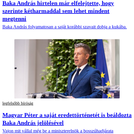
Baka András hirtelen már elfelejtette, hogy
szerinte kétharmaddal sem lehet mindent
megtenni
Baka András folyamatosan a saját korábbi szavait dobja a kukába.
legfelsőbb bíróság
Magyar Péter a saját eredettörténetét is beáldozta
Baka András jelölésével
Vajon mit vállal még be a miniszterelnök a bosszúhadjárata