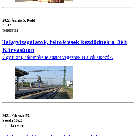
2022.
Április 5. Kedd
21:37
fejlesztés
Talajvizsgálatok, felmérések kezdődnek a Déli
Körvasúton
Úgy tudni, háromféle feladatot végeznek el a vállalkozók.
2022.
Február 23.
Szerda 16:26
Déli körvasút