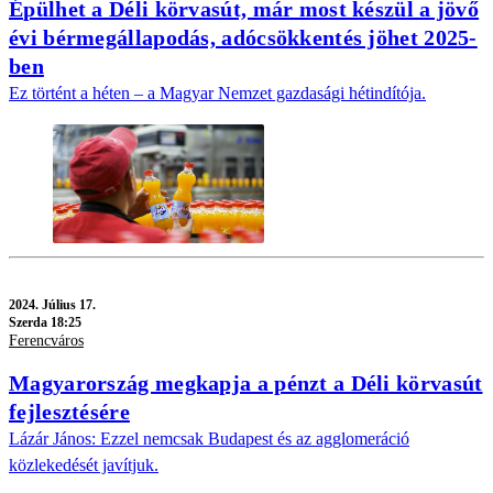
Épülhet a Déli körvasút, már most készül a jövő
évi bérmegállapodás, adócsökkentés jöhet 2025-
ben
Ez történt a héten – a Magyar Nemzet gazdasági hétindítója.
2024.
Július 17.
Szerda 18:25
Ferencváros
Magyarország megkapja a pénzt a Déli körvasút
fejlesztésére
Lázár János: Ezzel nemcsak Budapest és az agglomeráció
közlekedését javítjuk.