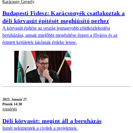
Karácsony Gergely
Budapesti Fidesz: Karácsonyék csatlakoztak a
déli körvasút építését meghiúsító perhez
A körvasút építése az ország legnagyobb zöldközlekedési
beruházása, annak mielőbbi megépítése éppen a főváros és az
érintett kerületek lakóinak érdeke lenne.
2023.
Január 27.
Péntek 14:30
jogsértés
Déli körvasút: megint áll a beruházás
Ismét nekimentek a civilek a projektnek.