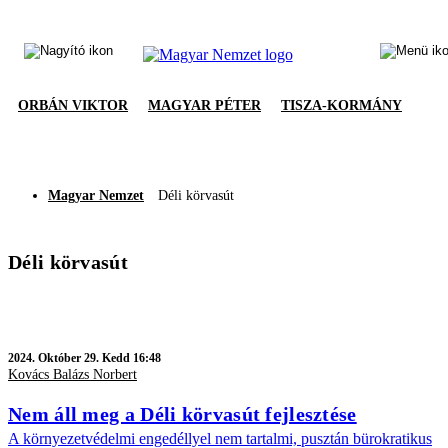
ORBÁN VIKTOR
MAGYAR PÉTER
TISZA-KORMÁNY
Magyar Nemzet
Déli körvasút
Déli körvasút
2024.
Október 29. Kedd 16:48
Kovács Balázs Norbert
Nem áll meg a Déli körvasút fejlesztése
A környezetvédelmi engedéllyel nem tartalmi, pusztán bürokratikus