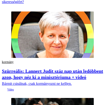
sikerességéért?
kormány
Szürreális: Lannert Judit száz nap után ledöbbent
azon, hogy néz ki a minisztériuma + videó
Bármit csinálnak, csak kormányozni ne kelljen.