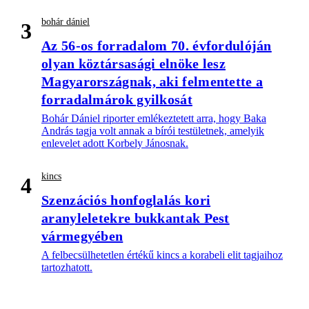
bohár dániel
3
Az 56-os forradalom 70. évfordulóján
olyan köztársasági elnöke lesz
Magyarországnak, aki felmentette a
forradalmárok gyilkosát
Bohár Dániel riporter emlékeztetett arra, hogy Baka
András tagja volt annak a bírói testületnek, amelyik
enlevelet adott Korbely Jánosnak.
kincs
4
Szenzációs honfoglalás kori
aranyleletekre bukkantak Pest
vármegyében
A felbecsülhetetlen értékű kincs a korabeli elit tagjaihoz
tartozhatott.