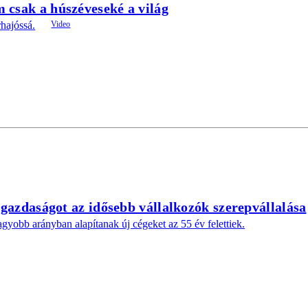
 csak a húszéveseké a világ
rhajóssá.
a gazdaságot az idősebb vállalkozók szerepvállalása
gyobb arányban alapítanak új cégeket az 55 év felettiek.