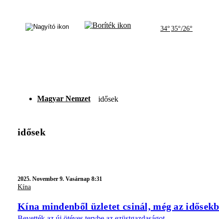
34°
35°/26°
Magyar Nemzet
idősek
idősek
2025.
November 9. Vasárnap 8:31
Kína
Kína mindenből üzletet csinál, még az idősekb
Bevették az új ötéves tervbe az ezüstgazdaságot.