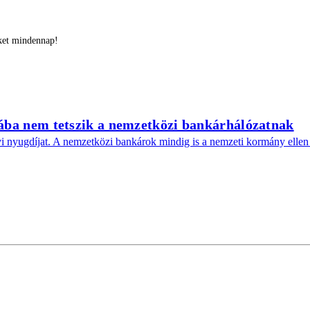
őket mindennap!
iába nem tetszik a nemzetközi bankárhálózatnak
havi nyugdíjat. A nemzetközi bankárok mindig is a nemzeti kormány elle