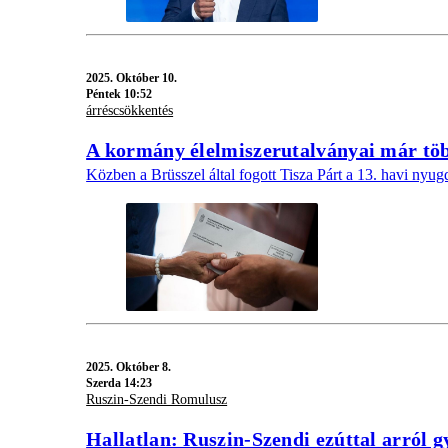
2025.
Október 10.
Péntek 10:52
árréscsökkentés
A kormány élelmiszerutalványai már több
Közben a Brüsszel által fogott Tisza Párt a 13. havi nyugd
2025.
Október 8.
Szerda 14:23
Ruszin-Szendi Romulusz
Hallatlan: Ruszin‑Szendi ezúttal arról 