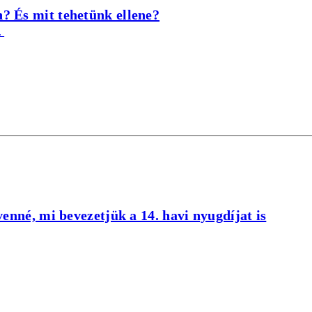
? És mit tehetünk ellene?
.
venné, mi bevezetjük a 14. havi nyugdíjat is