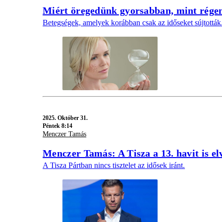
Miért öregedünk gyorsabban, mint régen
Betegségek, amelyek korábban csak az időseket sújtották
2025.
Október 31.
Péntek 8:14
Menczer Tamás
Menczer Tamás: A Tisza a 13. havit is el
A Tisza Pártban nincs tisztelet az idősek iránt.