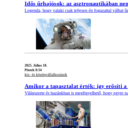
Idős űrhajósok: az asztronautikában nem
Legenda, hogy valaki csak teljesen ép fogazattal válhat ű
2025.
Július 18.
Péntek 8:54
kis- és középvállalkozások
Amikor a tapasztalat érték: így erősíti 
Világszerte és hazánkban is megfigyelhető, hogy egyre na