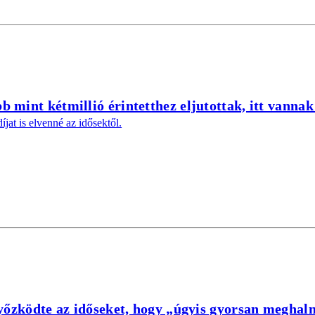
 mint kétmillió érintetthez eljutottak, itt vanna
íjat is elvenné az idősektől.
győzködte az időseket, hogy „úgyis gyorsan meghaln