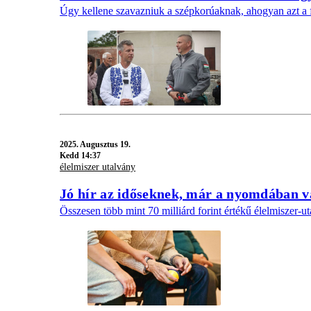
Úgy kellene szavazniuk a szépkorúaknak, ahogyan azt a fia
2025.
Augusztus 19.
Kedd 14:37
élelmiszer utalvány
Jó hír az időseknek, már a nyomdában v
Összesen több mint 70 milliárd forint értékű élelmiszer-u