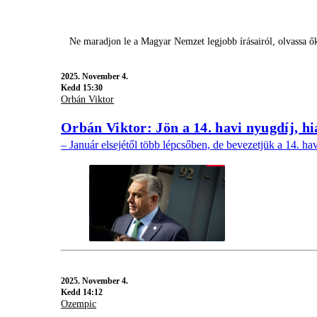
Ne maradjon le a Magyar Nemzet legjobb írásairól, olvassa 
2025.
November 4.
Kedd 15:30
Orbán Viktor
Orbán Viktor: Jön a 14. havi nyugdíj, h
– Január elsejétől több lépcsőben, de bevezetjük a 14. 
2025.
November 4.
Kedd 14:12
Ozempic