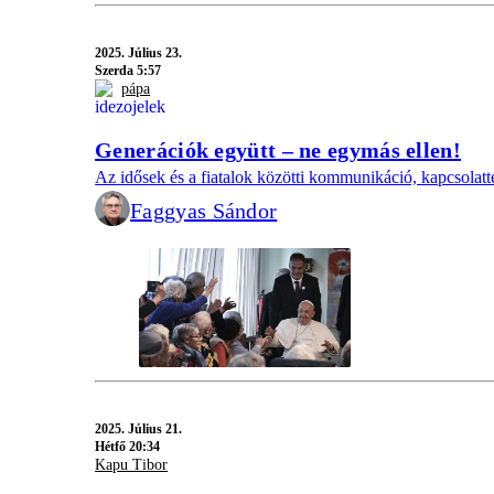
2025.
Július 23.
Szerda 5:57
pápa
Generációk együtt – ne egymás ellen!
Az idősek és a fiatalok közötti kommunikáció, kapcsolatt
Faggyas Sándor
2025.
Július 21.
Hétfő 20:34
Kapu Tibor