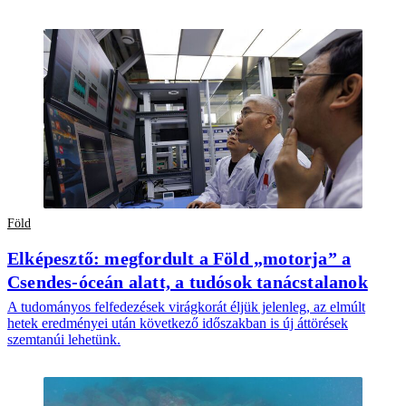
Föld
Elképesztő: megfordult a Föld „motorja” a
Csendes-óceán alatt, a tudósok tanácstalanok
A tudományos felfedezések virágkorát éljük jelenleg, az elmúlt
hetek eredményei után következő időszakban is új áttörések
szemtanúi lehetünk.