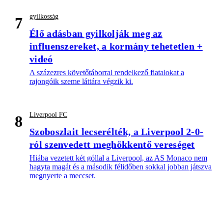
gyilkosság
7
Élő adásban gyilkolják meg az
influenszereket, a kormány tehetetlen +
videó
A százezres követőtáborral rendelkező fiatalokat a
rajongóik szeme láttára végzik ki.
Liverpool FC
8
Szoboszlait lecserélték, a Liverpool 2-0-
ról szenvedett meghökkentő vereséget
Hiába vezetett két góllal a Liverpool, az AS Monaco nem
hagyta magát és a második félidőben sokkal jobban játszva
megnyerte a meccset.