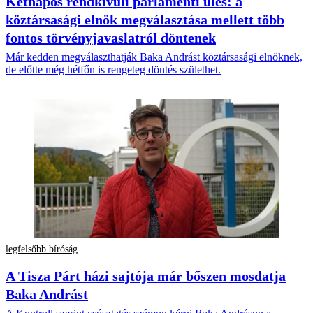
Kétnapos rendkívüli parlamenti ülés: a
köztársasági elnök megválasztása mellett több
fontos törvényjavaslatról döntenek
Már kedden megválaszthatják Baka Andrást köztársasági elnöknek,
de előtte még hétfőn is rengeteg döntés születhet.
legfelsőbb bíróság
A Tisza Párt házi sajtója már bőszen mosdatja
Baka Andrást