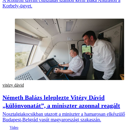
A Kontroll szerint csúsztatás számon kérni Baka Andráson a
Korbely-ügyet.
vitézy dávid
Németh Balázs leleplezte Vitézy Dávid
„különvonatát”, a miniszter azonnal reagált
Nosztalgiakocsikban utazott a miniszter a hamarosan elkészülő
Budapest-Belgrád vasút magyarországi szakaszán.