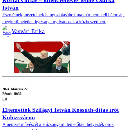
István
Eszméinek, nézeteinek hangoztatásához ma már nem kell bátorság,
megkerülhetetlen igazságai nyilvánosak a közbeszédben.
Vasvári Erika
2024.
Március 22.
Péntek 10:36
író
Eltemették Szilágyi István Kossuth-díjas írót
Kolozsváron
A nemzet művészét a Házsongárdi temetőben helyezték örök