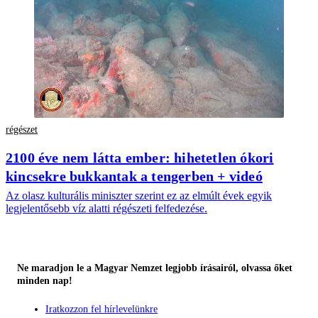
régészet
2100 éve nem látta ember: hihetetlen ókori
kincsekre bukkantak a tengerben + videó
Az olasz kulturális miniszter szerint ez az elmúlt évek egyik
legjelentősebb víz alatti régészeti felfedezése.
Ne maradjon le a Magyar Nemzet legjobb írásairól, olvassa őket
minden nap!
Iratkozzon fel hírlevelünkre