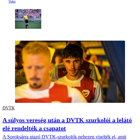
DVTK
A súlyos vereség után a DVTK szurkolói a lelátó
elé rendelték a csapatot
A Soroksárra utazó DVTK-szurkolók nehezen viselték el, amit