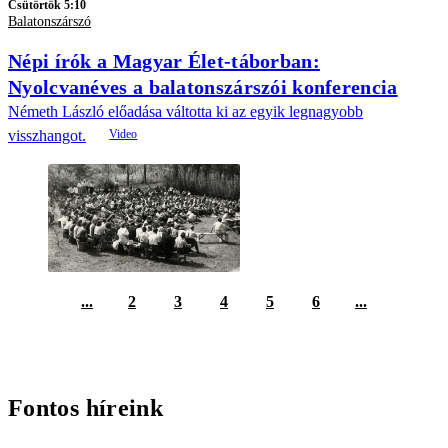
Csütörtök 5:10
Balatonszárszó
Népi írók a Magyar Élet-táborban:
Nyolcvanéves a balatonszárszói konferencia
Németh László előadása váltotta ki az egyik legnagyobb
visszhangot.
...
2
3
4
5
6
...
Fontos híreink