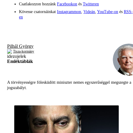
Csatlakozzon hozzánk
Facebookon
és
Twitteren
Kövesse csatornáinkat
Instagrammon
,
Videán
,
YouTube-on
és
RSS-
en
Pilhál György
Tisza-kormány
Emléktáblák
A törvényességre fölesküdött miniszter nemes egyszerűséggel megszegte a
jogszabályt.