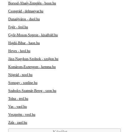
Borsod-Abaúj-Zemplén - boon.hu
Csongrád - delmagyar.hu
Dunaújváros - duol.hu
Fejér - feol.hu
Győr-Moson-Sopron - kisalfold.hu
Hajdú-Bihar - haon.hu
Heves - heol.hu
Jász-Nagykun-Szolnok - szoljon.hu
Komárom-Esztergom - kemma.hu
Nógrád - nool.hu
Somogy - sonline.hu
Szabolcs-Szatmár-Bereg - szon.hu
Tolna - teol.hu
Vas - vaol.hu
Veszprém - veol.hu
Zala - zaol.hu
Közélet