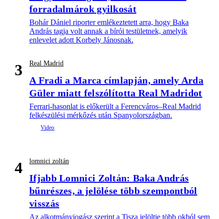
forradalmárok gyilkosát
Bohár Dániel riporter emlékeztetett arra, hogy Baka
András tagja volt annak a bírói testületnek, amelyik
enlevelet adott Korbely Jánosnak.
Real Madrid
3
A Fradi a Marca címlapján, amely Arda
Güler miatt felszólította Real Madridot
Ferrari-hasonlat is előkerült a Ferencváros–Real Madrid
felkészülési mérkőzés után Spanyolországban.
lomnici zoltán
4
Ifjabb Lomnici Zoltán: Baka András
bűnrészes, a jelölése több szempontból
visszás
Az alkotmányjogász szerint a Tisza jelöltje több okból sem