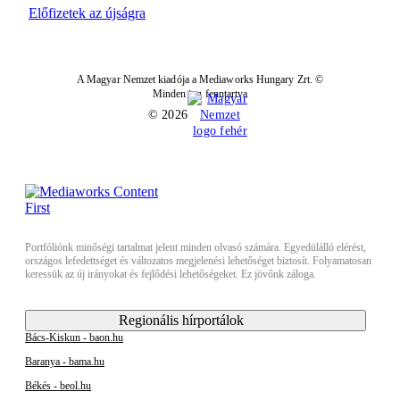
Előfizetek az újságra
A Magyar Nemzet kiadója a Mediaworks Hungary Zrt. ©
Minden jog fenntartva
© 2026
Portfóliónk minőségi tartalmat jelent minden olvasó számára. Egyedülálló elérést,
országos lefedettséget és változatos megjelenési lehetőséget biztosít. Folyamatosan
keressük az új irányokat és fejlődési lehetőségeket. Ez jövőnk záloga.
Regionális hírportálok
Bács-Kiskun - baon.hu
Baranya - bama.hu
Békés - beol.hu