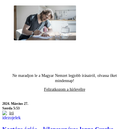
Ne maradjon le a Magyar Nemzet legjobb írásairól, olvassa őket
mindennap!
Feliratkozom a hírlevélre
2024.
Március 27.
Szerda 5:53
író
Kortárs óriás – kilencvenéves lenne Csurka