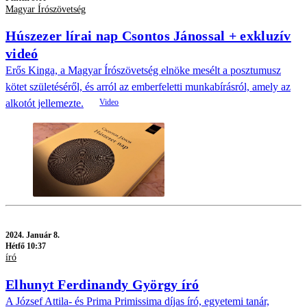
Magyar Írószövetség
Húszezer lírai nap Csontos Jánossal + exkluzív
videó
Erős Kinga, a Magyar Írószövetség elnöke mesélt a posztumusz
kötet születéséről, és arról az emberfeletti munkabírásról, amely az
alkotót jellemezte.
2024.
Január 8.
Hétfő 10:37
író
Elhunyt Ferdinandy György író
A József Attila- és Prima Primissima díjas író, egyetemi tanár,