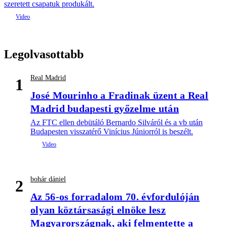
szeretett csapatuk produkált.
Legolvasottabb
Real Madrid
1
José Mourinho a Fradinak üzent a Real
Madrid budapesti győzelme után
Az FTC ellen debütáló Bernardo Silváról és a vb után
Budapesten visszatérő Vinícius Júniorról is beszélt.
bohár dániel
2
Az 56-os forradalom 70. évfordulóján
olyan köztársasági elnöke lesz
Magyarországnak, aki felmentette a