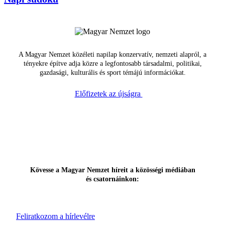
A Magyar Nemzet közéleti napilap konzervatív, nemzeti alapról, a
tényekre építve adja közre a legfontosabb társadalmi, politikai,
gazdasági, kulturális és sport témájú információkat.
Előfizetek az újságra
Kövesse a Magyar Nemzet híreit a közösségi médiában
és csatornáinkon:
Feliratkozom a hírlevélre