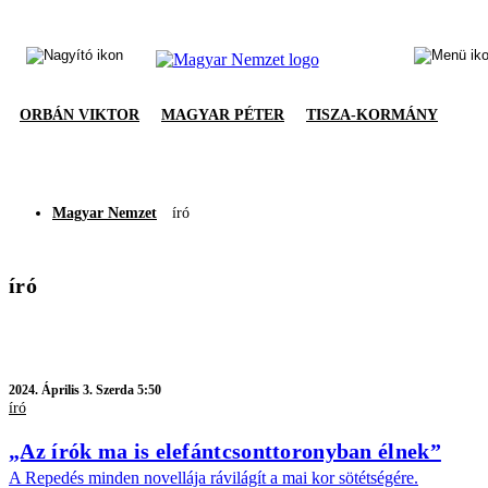
ORBÁN VIKTOR
MAGYAR PÉTER
TISZA-KORMÁNY
Magyar Nemzet
író
író
2024.
Április 3. Szerda 5:50
író
„Az írók ma is elefántcsonttoronyban élnek”
A Repedés minden novellája rávilágít a mai kor sötétségére.