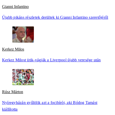
Gianni Infantino
Újabb pikáns részletek derültek ki Gianni Infantino szeretőjéről
Kerkez Milos
Kerkez Milost ütik-vágják a Liverpool újabb veresége után
Rúsz Márton
Nyíregyházán gyűlölik azt a focibírót, aki Bódog Tamást
kiállította