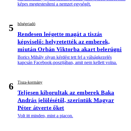
képes megtestesíteni a nemzet egységét.
hőségriadó
5
Rendesen leégette magát a tiszás
képviselő: helyretették az emberek,
miután Orbán Viktorba akart belerúgni
Borics Mihály olyan kérdést tett fel a válságkezelés
kapcsán Facebook-posztjában, amit nem kellett volna.
Tisza-kormány
6
Teljesen kiborultak az emberek Baka
András jelölésétől, szerintük Magyar
Péter átverte őket
Volt itt minden, mint a piacon.