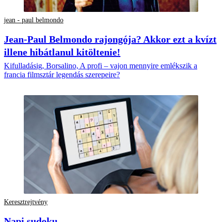
jean - paul belmondo
Jean-Paul Belmondo rajongója? Akkor ezt a kvízt
illene hibátlanul kitöltenie!
Kifulladásig, Borsalino, A profi – vajon mennyire emlékszik a
francia filmsztár legendás szerepeire?
Keresztrejtvény
Napi sudoku