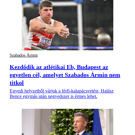
Szabados Ármin
Kezdődik az atlétikai Eb, Budapest az
egyetlen cél, amelyet Szabados Ármin nem
titkol
Egyedi helyzetből várjuk a férfi-kalapácsvetést, Halász
Bence egymás után negyedszer is érmes lehet.