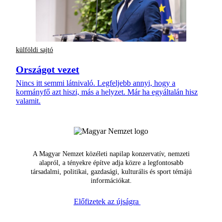
külföldi sajtó
Országot vezet
Nincs itt semmi látnivaló. Legfeljebb annyi, hogy a
kormányfő azt hiszi, más a helyzet. Már ha egyáltalán hisz
valamit.
A Magyar Nemzet közéleti napilap konzervatív, nemzeti
alapról, a tényekre építve adja közre a legfontosabb
társadalmi, politikai, gazdasági, kulturális és sport témájú
információkat.
Előfizetek az újságra