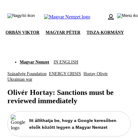
ORBÁN VIKTOR
MAGYAR PÉTER
TISZA-KORMÁNY
Magyar Nemzet
IN ENGLISH
Századvég Foundation
ENERGY CRISIS
Hortay Olivér
Ukrainian war
Olivér Hortay: Sanctions must be
reviewed immediately
Itt állíthatja be, hogy a Google keresőben
elsők között legyen a Magyar Nemzet