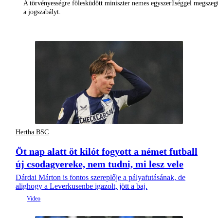
A törvényességre fölesküdött miniszter nemes egyszerűséggel megszeg
a jogszabályt.
Hertha BSC
Öt nap alatt öt kilót fogyott a német futball
új csodagyereke, nem tudni, mi lesz vele
Dárdai Márton is fontos szereplője a pályafutásának, de
alighogy a Leverkusenbe igazolt, jött a baj.