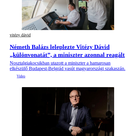
vitézy dávid
Németh Balázs leleplezte Vitézy Dávid
„különvonatát”, a miniszter azonnal reagált
Nosztalgiakocsikban utazott a miniszter a hamarosan
elkészülő Budapest-Belgrád vasút magyarországi szakaszán.