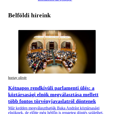
Belföldi híreink
hortay olivér
Kétnapos rendkívüli parlamenti ülés: a
köztársasági elnök megválasztása mellett
több fontos törvényjavaslatról döntenek
Már kedden megválaszthatják Baka Andrást köztársasági
elnöknek, de előtte még hétfőn is rengeteg döntés születhet.