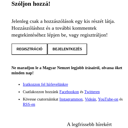
Szóljon hozzá!
Jelenleg csak a hozzászólások egy kis részét látja.
Hozzászóláshoz és a további kommentek
megtekintéséhez lépjen be, vagy regisztráljon!
REGISZTRÁCIÓ
BEJELENTKEZÉS
Ne maradjon le a Magyar Nemzet legjobb írásairól, olvassa őket
minden nap!
Iratkozzon fel hírlevelünkre
Csatlakozzon hozzánk
Facebookon
és
Twitteren
Kövesse csatornáinkat
Instagrammon
,
Videán
,
YouTube-on
és
RSS-en
A legfrissebb hírekért