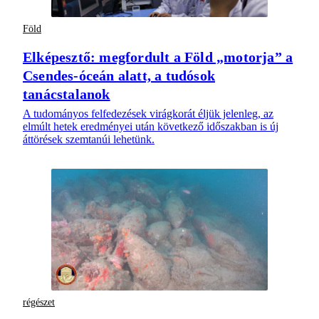
Föld
Elképesztő: megfordult a Föld „motorja” a
Csendes-óceán alatt, a tudósok
tanácstalanok
A tudományos felfedezések virágkorát éljük jelenleg, az
elmúlt hetek eredményei után következő időszakban is új
áttörések szemtanúi lehetünk.
régészet