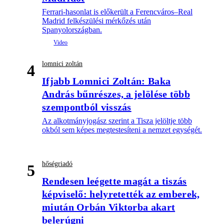
Ferrari-hasonlat is előkerült a Ferencváros–Real
Madrid felkészülési mérkőzés után
Spanyolországban.
lomnici zoltán
4
Ifjabb Lomnici Zoltán: Baka
András bűnrészes, a jelölése több
szempontból visszás
Az alkotmányjogász szerint a Tisza jelöltje több
okból sem képes megtestesíteni a nemzet egységét.
hőségriadó
5
Rendesen leégette magát a tiszás
képviselő: helyretették az emberek,
miután Orbán Viktorba akart
belerúgni