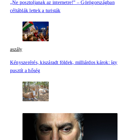
„Ne posztoljanak az internetre!” – Görögországban
céltáblák lettek a turisták
aszály
Kényszerérés, kiszáradt földek, milliárdos károk: így
pusztít a hőség