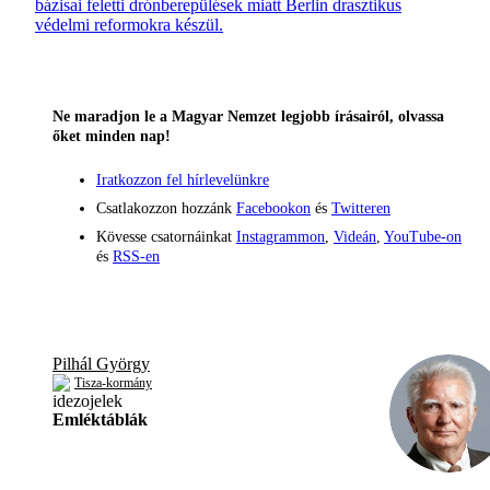
bázisai feletti drónberepülések miatt Berlin drasztikus
védelmi reformokra készül.
Ne maradjon le a Magyar Nemzet legjobb írásairól, olvassa
őket minden nap!
Iratkozzon fel hírlevelünkre
Csatlakozzon hozzánk
Facebookon
és
Twitteren
Kövesse csatornáinkat
Instagrammon
,
Videán
,
YouTube-on
és
RSS-en
Pilhál György
Tisza-kormány
Emléktáblák