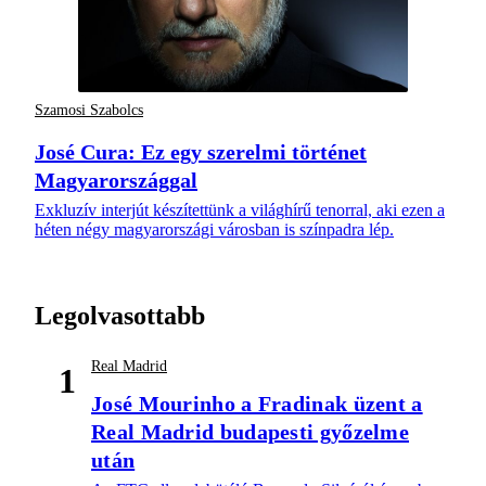
Szamosi Szabolcs
José Cura: Ez egy szerelmi történet
Magyarországgal
Exkluzív interjút készítettünk a világhírű tenorral, aki ezen a
héten négy magyarországi városban is színpadra lép.
Legolvasottabb
Real Madrid
1
José Mourinho a Fradinak üzent a
Real Madrid budapesti győzelme
után