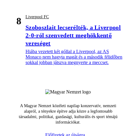
Liverpool FC
8
Szoboszlait lecserélték, a Liverpool
2-0-ról szenvedett meghökkentő
vereséget
Hiába vezetett két góllal a Liverpool, az AS
Monaco nem hagyta magát és a második félidőben
sokkal jobban játszva megnyerte a meccset.
A Magyar Nemzet közéleti napilap konzervatív, nemzeti
alapról, a tényekre építve adja közre a legfontosabb
társadalmi, politikai, gazdasági, kulturális és sport témájú
információkat.
Előfizetek az újságra