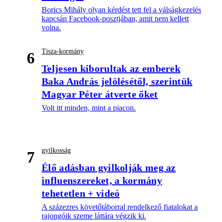
Borics Mihály olyan kérdést tett fel a válságkezelés
kapcsán Facebook-posztjában, amit nem kellett
volna.
Tisza-kormány
6
Teljesen kiborultak az emberek
Baka András jelölésétől, szerintük
Magyar Péter átverte őket
Volt itt minden, mint a piacon.
gyilkosság
7
Élő adásban gyilkolják meg az
influenszereket, a kormány
tehetetlen + videó
A százezres követőtáborral rendelkező fiatalokat a
rajongóik szeme láttára végzik ki.