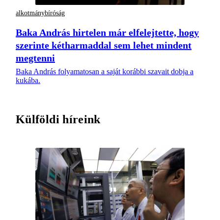
alkotmánybíróság
Baka András hirtelen már elfelejtette, hogy
szerinte kétharmaddal sem lehet mindent
megtenni
Baka András folyamatosan a saját korábbi szavait dobja a
kukába.
Külföldi híreink