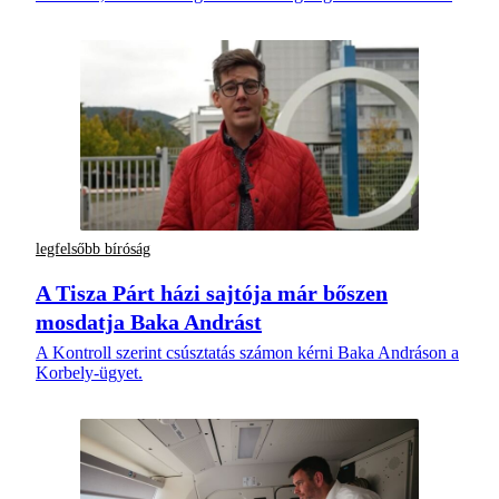
legfelsőbb bíróság
A Tisza Párt házi sajtója már bőszen
mosdatja Baka Andrást
A Kontroll szerint csúsztatás számon kérni Baka Andráson a
Korbely-ügyet.