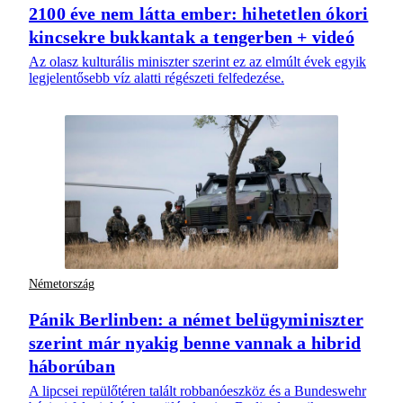
2100 éve nem látta ember: hihetetlen ókori
kincsekre bukkantak a tengerben + videó
Az olasz kulturális miniszter szerint ez az elmúlt évek egyik
legjelentősebb víz alatti régészeti felfedezése.
Németország
Pánik Berlinben: a német belügyminiszter
szerint már nyakig benne vannak a hibrid
háborúban
A lipcsei repülőtéren talált robbanóeszköz és a Bundeswehr