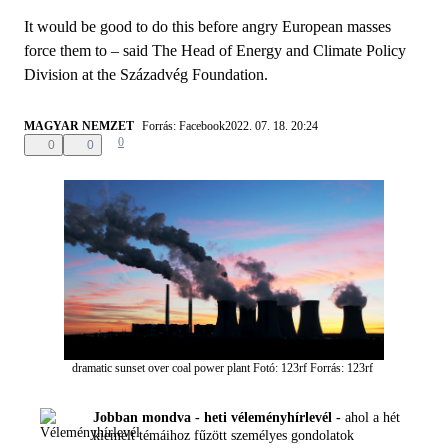
It would be good to do this before angry European masses
force them to – said The Head of Energy and Climate Policy
Division at the Századvég Foundation.
MAGYAR NEMZET
Forrás: Facebook
2022. 07. 18. 20:24
0
0
0
dramatic sunset over coal power plant
Fotó: 123rf
Forrás: 123rf
Jobban mondva - heti véleményhírlevél -
ahol a hét
kiemelt témáihoz fűzött személyes gondolatok