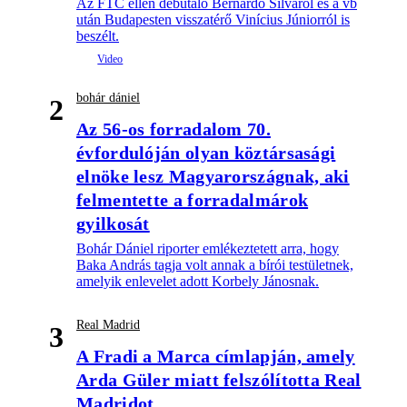
Az FTC ellen debütáló Bernardo Silváról és a vb
után Budapesten visszatérő Vinícius Júniorról is
beszélt.
bohár dániel
2
Az 56-os forradalom 70.
évfordulóján olyan köztársasági
elnöke lesz Magyarországnak, aki
felmentette a forradalmárok
gyilkosát
Bohár Dániel riporter emlékeztetett arra, hogy
Baka András tagja volt annak a bírói testületnek,
amelyik enlevelet adott Korbely Jánosnak.
Real Madrid
3
A Fradi a Marca címlapján, amely
Arda Güler miatt felszólította Real
Madridot