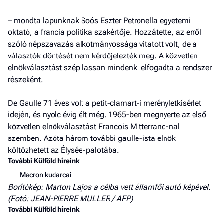
– mondta lapunknak Soós Eszter Petronella egyetemi
oktató, a francia politika szakértője. Hozzátette, az erről
szóló népszavazás alkotmányossága vitatott volt, de a
választók döntését nem kérdőjelezték meg. A közvetlen
elnökválasztást szép lassan mindenki elfogadta a rendszer
részeként.
De Gaulle 71 éves volt a petit-clamart-i merényletkísérlet
idején, és nyolc évig élt még. 1965-ben megnyerte az első
közvetlen elnökválasztást Francois Mitterrand-nal
szemben. Azóta három további gaulle-ista elnök
költözhetett az Élysée-palotába.
További Külföld híreink
Macron kudarcai
Borítókép: Marton Lajos a célba vett államfői autó képével.
(Fotó: JEAN-PIERRE MULLER / AFP)
További Külföld híreink