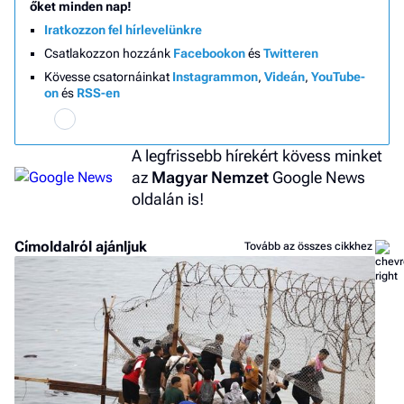
őket minden nap!
Iratkozzon fel hírlevelünkre
Csatlakozzon hozzánk
Facebookon
és
Twitteren
Kövesse csatornáinkat
Instagrammon
,
Videán
,
YouTube-
on
és
RSS-en
A legfrissebb hírekért kövess minket
az
Magyar Nemzet
Google News
oldalán is!
Címoldalról ajánljuk
Tovább az összes cikkhez