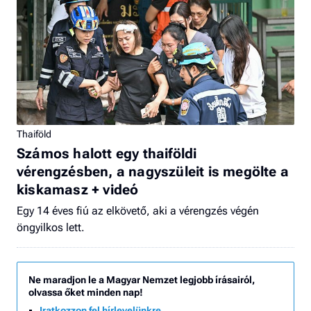
Thaiföld
Számos halott egy thaiföldi
vérengzésben, a nagyszüleit is megölte a
kiskamasz + videó
Egy 14 éves fiú az elkövető, aki a vérengzés végén
öngyilkos lett.
Ne maradjon le a Magyar Nemzet legjobb írásairól,
olvassa őket minden nap!
Iratkozzon fel hírlevelünkre