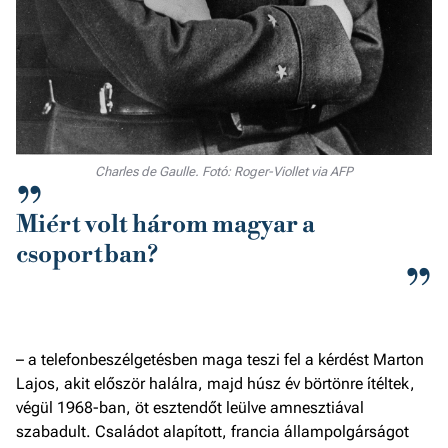
Charles de Gaulle. Fotó: Roger-Viollet via AFP
Miért volt három magyar a
csoportban?
– a telefonbeszélgetésben maga teszi fel a kérdést Marton
Lajos, akit először halálra, majd húsz év börtönre ítéltek,
végül 1968-ban, öt esztendőt leülve amnesztiával
szabadult. Családot alapított, francia állampolgárságot