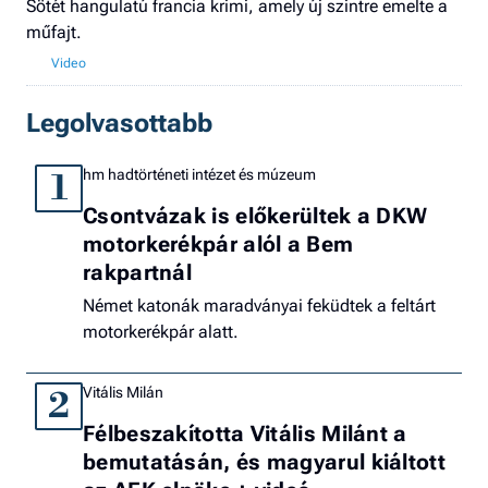
Sötét hangulatú francia krimi, amely új szintre emelte a
műfajt.
Legolvasottabb
hm hadtörténeti intézet és múzeum
1
Csontvázak is előkerültek a DKW
motorkerékpár alól a Bem
rakpartnál
Német katonák maradványai feküdtek a feltárt
motorkerékpár alatt.
Vitális Milán
2
Félbeszakította Vitális Milánt a
bemutatásán, és magyarul kiáltott