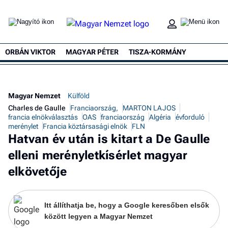
ORBÁN VIKTOR
MAGYAR PÉTER
TISZA-KORMÁNY
Magyar Nemzet
Külföld
Charles de Gaulle
Franciaország,
MARTON LAJOS
francia elnökválasztás
OAS
franciaország
Algéria
évforduló
merénylet
Francia köztársasági elnök
FLN
Hatvan év után is kitart a De Gaulle
elleni merényletkísérlet magyar
elkövetője
Itt állíthatja be, hogy a Google keresőben elsők
között legyen a Magyar Nemzet