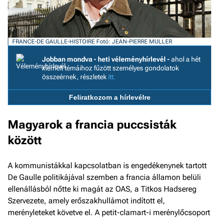
F
a 
FRANCE-DE GAULLE-HISTOIRE
Fotó: JEAN-PIERRE MULLER
Jobban mondva - heti véleményhírlevél -
ahol a hét
kiemelt témáihoz fűzött személyes gondolatok
összeérnek, részletek
itt.
Feliratkozom a hírlevélre
Magyarok a francia puccsisták
között
A kommunistákkal kapcsolatban is engedékenynek tartott
De Gaulle politikájával szemben a francia államon belüli
ellenállásból nőtte ki magát az OAS, a Titkos Hadsereg
Szervezete, amely erőszakhullámot indított el,
merényleteket követve el. A petit-clamart-i merénylőcsoport