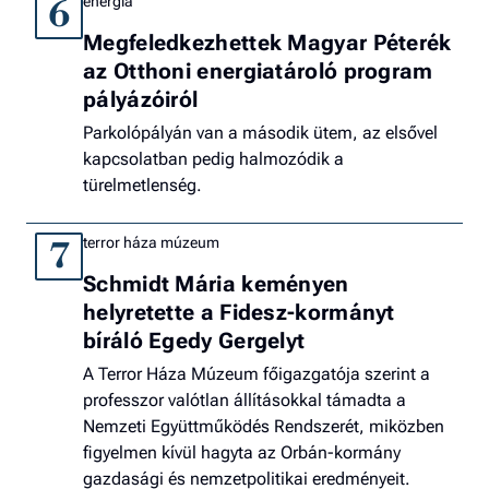
energia
6
Megfeledkezhettek Magyar Péterék
az Otthoni energiatároló program
pályázóiról
Parkolópályán van a második ütem, az elsővel
kapcsolatban pedig halmozódik a
türelmetlenség.
terror háza múzeum
7
Schmidt Mária keményen
helyretette a Fidesz-kormányt
bíráló Egedy Gergelyt
A Terror Háza Múzeum főigazgatója szerint a
professzor valótlan állításokkal támadta a
Nemzeti Együttműködés Rendszerét, miközben
figyelmen kívül hagyta az Orbán-kormány
gazdasági és nemzetpolitikai eredményeit.