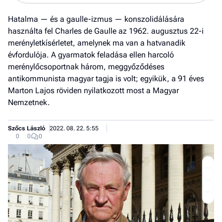
Hatalma — és a gaulle-izmus — konszolidálására
használta fel Charles de Gaulle az 1962. augusztus 22-i
merényletkísérletet, amelynek ma van a hatvanadik
évfordulója. A gyarmatok feladása ellen harcoló
merénylőcsoportnak három, meggyőződéses
antikommunista magyar tagja is volt; egyikük, a 91 éves
Marton Lajos röviden nyilatkozott most a Magyar
Nemzetnek.
Szőcs László
2022. 08. 22. 5:55
0
0
0
Job
- he
vél