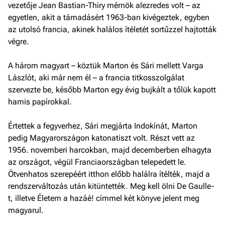
vezetője Jean Bastian-Thiry mérnök alezredes volt – az
egyetlen, akit a támadásért 1963-ban kivégeztek, egyben
az utolsó francia, akinek halálos ítéletét sortűzzel hajtották
végre.
A három magyart – köztük Marton és Sári mellett Varga
Lászlót, aki már nem él – a francia titkosszolgálat
szervezte be, később Marton egy évig bujkált a tőlük kapott
hamis papírokkal.
Értettek a fegyverhez, Sári megjárta Indokínát, Marton
pedig Magyarországon katonatiszt volt. Részt vett az
1956. novemberi harcokban, majd decemberben elhagyta
az országot, végül Franciaországban telepedett le.
Ötvenhatos szerepéért itthon előbb halálra ítélték, majd a
rendszerváltozás után kitüntették. Meg kell ölni De Gaulle-
t, illetve Életem a hazáé! címmel két könyve jelent meg
magyarul.