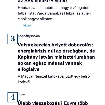
az AEK elnöke + videó
Hivatalosan bemutatta a magyar válogatott
futballistát Varga Barnabás klubja, az athéni
elnök nagyot alkotott.
Kapitány István
3
Válságkezelés helyett dobozolás:
energiakrízis dúl az országban, de
Kapitány István minisztériumában
sokan egész mással vannak
elfoglalva
A Magyar Nemzet birtokába jutott egy belső
körlevél.
mtva
4
Újabb visszakozás? Egyre több