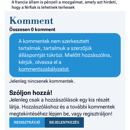
A francia állam is pénzeli a mozgalmat, amely azt hirdeti,
hogy a férfiak is lehetnek terhesek
Komment
Összesen 0 komment
A kommentek nem szerkesztett
tartalmak, tartalmuk a szerzőjük
álláspontját tükrözi. Mielőtt hozzászólna,
kérjük, olvassa el a
kommentszabályzatot
.
Jelenleg nincsenek kommentek.
Szóljon hozzá!
Jelenleg csak a hozzászólások egy kis részét
látja. Hozzászóláshoz és a további kommentek
megtekintéséhez lépjen be, vagy regisztráljon!
REGISZTRÁCIÓ
BEJELENTKEZÉS