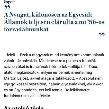
kapott.
A Nyugat, különösen az Egyesült
Államok teljesen elárulta a mi ’56-os
forradalmunkat
– feleli. – Ezek a magyarok mind kemény antikommunisták
voltak, de naivak is. Mindenesetre a perben a franciák
szívben őket is franciának tekintették – állítja Léh Tibor,
akitől megkérdeztük, milyen embernek ismerte meg
Marton Lajost, akivel maga is találkozott. – Abszolút nem
egy gyilkossal beszéltem, hanem olyasvalakivel, aki akkor
és ott úgy gondolta, ezt kell tennie. De lelkiismeret-
furdalása nem volt – felelte.
Az utolsó tégla