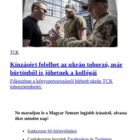
TCK
Kínzásért felelhet az ukrán toborzó, már
börtönből is jöhetnek a kollégái
Fókuszban a kényszersorozásról hírhedt ukrán TCK
toborzóemberei.
Ne maradjon le a Magyar Nemzet legjobb írásairól, olvassa
őket minden nap!
Iratkozzon fel hírlevelünkre
Csatlakozzon hozzánk
Facebookon
és
Twitteren