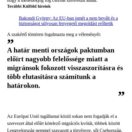
hogy a menedékjog fog csorbát szenvedni általa.
További Külföld híreink
Bakondi György: Az EU-ban ismét a nem bevált és a
biztonságot súlyosan fenyegető megoldást erőltetik
A szakértő tömören fogalmazta meg a véleményét:
A határ menti országok paktumban
előírt nagyobb felelőssége miatt a
migránsok fokozott visszaszorításra és
több elutasításra számítunk a
határokon.
Az Európai Unió tagállamai közül sokan nem fogadják el a
szervezet által előírt kötelező migrációs kvótát, többek között
Lengyelország
nemmel szavazott a törvényre
, sőt Csehország,