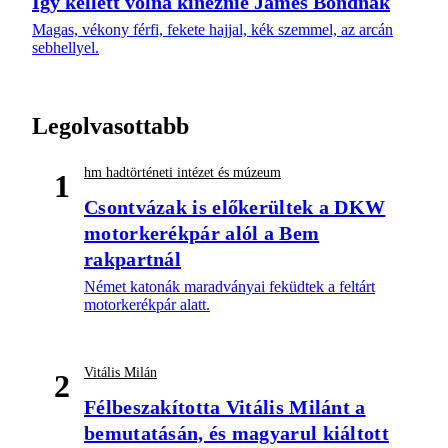
Így kellett volna kinéznie James Bondnak
Magas, vékony férfi, fekete hajjal, kék szemmel, az arcán
sebhellyel.
Legolvasottabb
hm hadtörténeti intézet és múzeum
1
Csontvázak is előkerültek a DKW
motorkerékpár alól a Bem
rakpartnál
Német katonák maradványai feküdtek a feltárt
motorkerékpár alatt.
Vitális Milán
2
Félbeszakította Vitális Milánt a
bemutatásán, és magyarul kiáltott