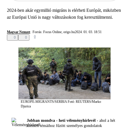
2024-ben akár egymillió migráns is elérheti Európát, miközben
az Európai Unió is nagy változásokon fog keresztülmenni.
Magyar Nemzet
Forrás: Focus Online, origo.hu
2024. 01. 03. 18:51
0
0
0
EUROPE-MIGRANTS/SERBIA
Fotó: REUTERS/Marko
Djurica
Jobban mondva - heti véleményhírlevél -
ahol a hét
kiemelt témáihoz fűzött személyes gondolatok