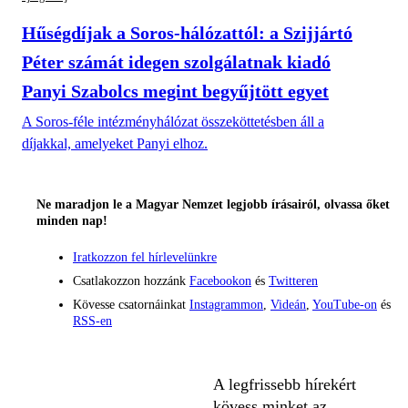
Hűségdíjak a Soros-hálózattól: a Szijjártó
Péter számát idegen szolgálatnak kiadó
Panyi Szabolcs megint begyűjtött egyet
A Soros-féle intézményhálózat összeköttetésben áll a
díjakkal, amelyeket Panyi elhoz.
Ne maradjon le a Magyar Nemzet legjobb írásairól, olvassa őket
minden nap!
Iratkozzon fel hírlevelünkre
Csatlakozzon hozzánk
Facebookon
és
Twitteren
Kövesse csatornáinkat
Instagrammon
,
Videán
,
YouTube-on
és
RSS-en
A legfrissebb hírekért
kövess minket az