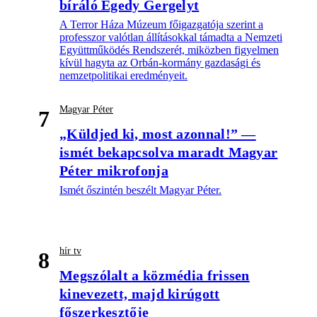
bíráló Egedy Gergelyt
A Terror Háza Múzeum főigazgatója szerint a
professzor valótlan állításokkal támadta a Nemzeti
Együttműködés Rendszerét, miközben figyelmen
kívül hagyta az Orbán-kormány gazdasági és
nemzetpolitikai eredményeit.
Magyar Péter
7
„Küldjed ki, most azonnal!” —
ismét bekapcsolva maradt Magyar
Péter mikrofonja
Ismét őszintén beszélt Magyar Péter.
hír tv
8
Megszólalt a közmédia frissen
kinevezett, majd kirúgott
főszerkesztője