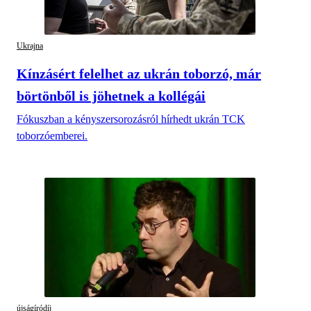
Ukrajna
Kínzásért felelhet az ukrán toborzó, már
börtönből is jöhetnek a kollégái
Fókuszban a kényszersorozásról hírhedt ukrán TCK
toborzóemberei.
újságíródíj