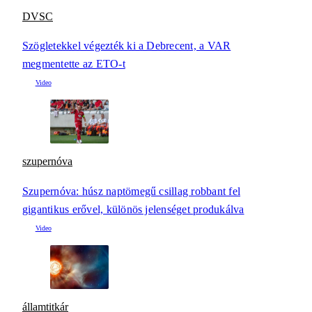
DVSC
Szögletekkel végezték ki a Debrecent, a VAR
megmentette az ETO-t
szupernóva
Szupernóva: húsz naptömegű csillag robbant fel
gigantikus erővel, különös jelenséget produkálva
államtitkár