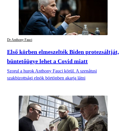
Dr Anthony Fauci
Első körben elmeszelték Biden protezsáltját,
büntetőügye lehet a Covid miatt
Szorul a hurok Anthony Fauci körül. A szenátusi
szakbizottsági elnök börtönben akarja látni