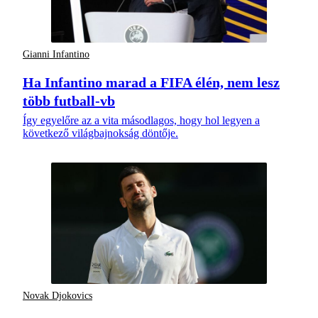
Gianni Infantino
Ha Infantino marad a FIFA élén, nem lesz
több futball-vb
Így egyelőre az a vita másodlagos, hogy hol legyen a
következő világbajnokság döntője.
Novak Djokovics