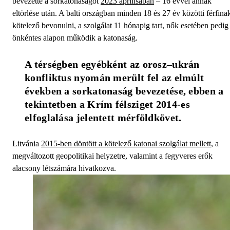
bevezette a sorkatonaságot
2023 áprilisában
– 16 évvel annak
eltörlése után. A balti országban minden 18 és 27 év közötti férfina
kötelező bevonulni, a szolgálat 11 hónapig tart, nők esetében pedig
önkéntes alapon működik a katonaság.
A térségben egyébként az orosz–ukrán 
konfliktus nyomán merült fel az elmúlt 
években a sorkatonaság bevezetése, ebben a 
tekintetben a Krím félsziget 2014-es 
elfoglalása jelentett mérföldkövet.
Litvánia
2015-ben döntött a kötelező katonai szolgálat mellett
, a
megváltozott geopolitikai helyzetre, valamint a fegyveres erők
alacsony létszámára hivatkozva.