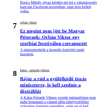
Borics Mihály olyan kérdést tett fel a válságkezelés
kapcsán Facebook-posztjában, amit nem kellett
volna.
orbán viktor
7
Ez megint nem jött be Magyar
Péternek: Orbán Viktor egy
szerbiai fesztiválon csevapozott
A miniszterelnök a hergelés kedvéért ismét
hazudott.
kátai - németh vilmos
8
Rájár a rúd a gyűlölködő tiszás
miniszterre, le kell szednie a
dísztáblát
A Kátai-Németh Vilmos vezette minisztérium nem
tudta bemutatni a vitatott tábla kihelyezéséhez
szükséges hatósági engedélyt, ezért azt el kell