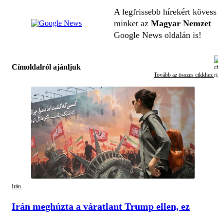
A legfrissebb hírekért kövess
minket az
Magyar Nemzet
Google News oldalán is!
Címoldalról ajánljuk
Tovább az összes cikkhez
Irán
Irán meghúzta a váratlant Trump ellen, ez