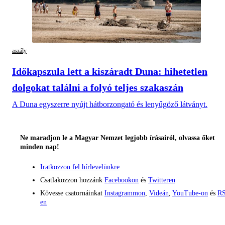
aszály
Időkapszula lett a kiszáradt Duna: hihetetlen
dolgokat találni a folyó teljes szakaszán
A Duna egyszerre nyújt hátborzongató és lenyűgöző látványt.
Ne maradjon le a Magyar Nemzet legjobb írásairól, olvassa őket
minden nap!
Iratkozzon fel hírlevelünkre
Csatlakozzon hozzánk
Facebookon
és
Twitteren
Kövesse csatornáinkat
Instagrammon
,
Videán
,
YouTube-on
és
RS
en