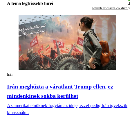
A téma legfrissebb hírei
Tovább az összes cikkhez
Irán
Irán meghúzta a váratlant Trump ellen, ez
mindenkinek sokba kerülhet
Az amerikai elnöknek fogytán az ideje, ezzel pedig Irán igyekszik
kihasználni.