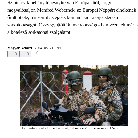
Szinte csak néhány lépésnyire van Európa attól, hogy
megvalósuljon Manfred Webernek, az Európai Néppárt elnökének
őrült ötlete, miszerint az egész kontinensre kiterjesztené a
sorkatonaságot. Összegyűjtöttük, mely országokban vezették már b
a kötelező sorkatonai szolgálatot.
Magyar Nemzet
2024. 05. 21. 15:19
0
0
0
Lett katonák a belarusz határnál, Silenében 2021. november 17-én.