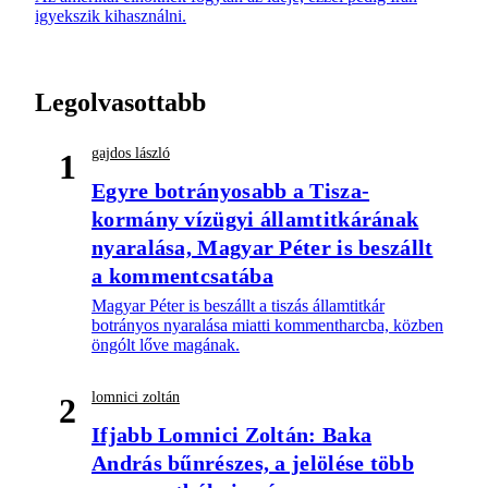
igyekszik kihasználni.
Legolvasottabb
gajdos lászló
1
Egyre botrányosabb a Tisza-
kormány vízügyi államtitkárának
nyaralása, Magyar Péter is beszállt
a kommentcsatába
Magyar Péter is beszállt a tiszás államtitkár
botrányos nyaralása miatti kommentharcba, közben
öngólt lőve magának.
lomnici zoltán
2
Ifjabb Lomnici Zoltán: Baka
András bűnrészes, a jelölése több