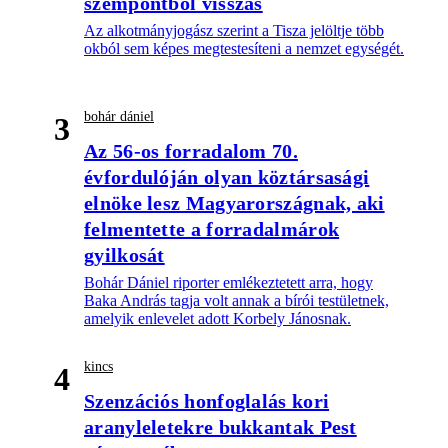
szempontból visszás
Az alkotmányjogász szerint a Tisza jelöltje több
okból sem képes megtestesíteni a nemzet egységét.
bohár dániel
3
Az 56-os forradalom 70.
évfordulóján olyan köztársasági
elnöke lesz Magyarországnak, aki
felmentette a forradalmárok
gyilkosát
Bohár Dániel riporter emlékeztetett arra, hogy
Baka András tagja volt annak a bírói testületnek,
amelyik enlevelet adott Korbely Jánosnak.
kincs
4
Szenzációs honfoglalás kori
aranyleletekre bukkantak Pest