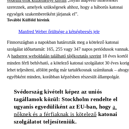
védelmi erők közleménye szerint
„olyan alapvető ismereteket
szereznek, amelyek szükségesek ahhoz, hogy a háborús katonai
egységek szakembereiként járjanak el”.
További Külföld híreink
Manfred Weber őrültsége a kétségbeesés jele
Finnországban a napokban határozták meg a kötelező katonai
szolgálat időtartamát: 165, 255 vagy 347 napos periódusok vannak
A
hadsereg weboldalán található tájékoztatás szerint
18 éves kortól
minden férfi behívható, a kötelező katonai szolgálatot 30 éves kori
lehet teljesíteni, afölött pedig már tartalékosnak számítanak – ahogy
egyébként minden, korábban képzésben részesült állampolgár.
Svédország kivételt képez az uniós 
tagállamok közül: Stockholm rendelte el 
ugyanis egyedüliként az EU-ban, hogy 
a 
nőknek és a férfiaknak is kötelező
 katonai 
szolgálatot teljesíteniük.