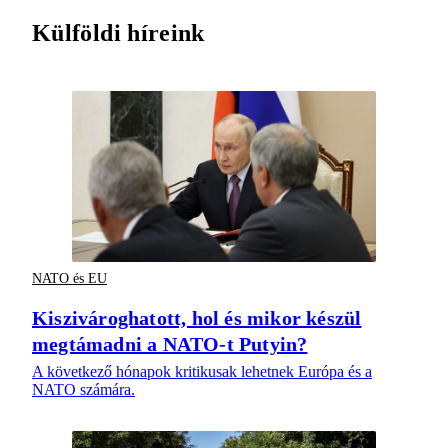
Külföldi híreink
NATO és EU
Kiszivároghatott, hol és mikor készül
megtámadni a NATO-t Putyin?
A következő hónapok kritikusak lehetnek Európa és a
NATO számára.