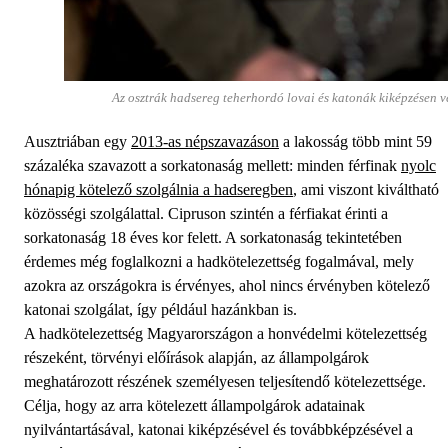
Az osztrák hadsereg teherhordó lovai és katonák kiképzésen v
Ausztriában egy
2013-as népszavazáson
a lakosság több mint 59
százaléka szavazott a sorkatonaság mellett: minden férfinak
nyolc
hónapig kötelező szolgálnia a hadseregben
, ami viszont kiváltható
közösségi szolgálattal. Cipruson szintén a férfiakat érinti a
sorkatonaság 18 éves kor felett. A sorkatonaság tekintetében
érdemes még foglalkozni a hadkötelezettség fogalmával, mely
azokra az országokra is érvényes, ahol nincs érvényben kötelező
katonai szolgálat, így például hazánkban is.
A hadkötelezettség Magyarországon a honvédelmi kötelezettség
részeként, törvényi előírások alapján, az állampolgárok
meghatározott részének személyesen teljesítendő kötelezettsége.
Célja, hogy az arra kötelezett állampolgárok adatainak
nyilvántartásával, katonai kiképzésével és továbbképzésével a