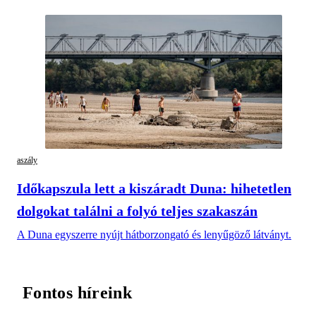
aszály
Időkapszula lett a kiszáradt Duna: hihetetlen
dolgokat találni a folyó teljes szakaszán
A Duna egyszerre nyújt hátborzongató és lenyűgöző látványt.
Fontos híreink