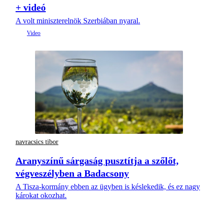
+ videó
A volt miniszterelnök Szerbiában nyaral.
navracsics tibor
Aranyszínű sárgaság pusztítja a szőlőt,
végveszélyben a Badacsony
A Tisza-kormány ebben az ügyben is késlekedik, és ez nagy
károkat okozhat.