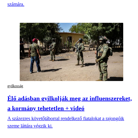
számára.
gyilkosság
Élő adásban gyilkolják meg az influenszereket,
a kormány tehetetlen + videó
A százezres követőtáborral rendelkező fiatalokat a rajongóik
szeme láttára végzik ki.