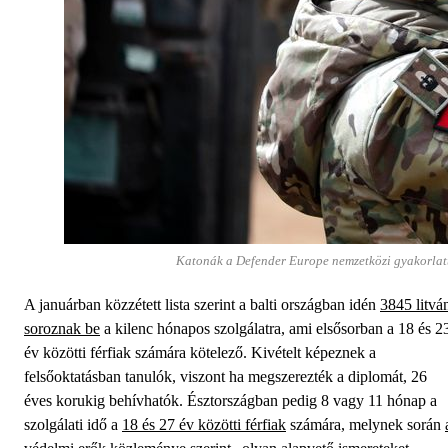
Katonák a Defender Europe nemzetközi gyakorlat
A januárban közzétett lista szerint a balti országban idén
3845 litvá
soroznak be
a kilenc hónapos szolgálatra, ami elsősorban a 18 és 2
év közötti férfiak számára kötelező. Kivételt képeznek a
felsőoktatásban tanulók, viszont ha megszerezték a diplomát, 26
éves korukig behívhatók. Észtországban pedig 8 vagy 11 hónap a
szolgálati idő a
18 és 27 év közötti férfiak
számára, melynek során