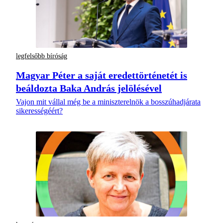
legfelsőbb bíróság
Magyar Péter a saját eredettörténetét is
beáldozta Baka András jelölésével
Vajon mit vállal még be a miniszterelnök a bosszúhadjárata
sikerességéért?