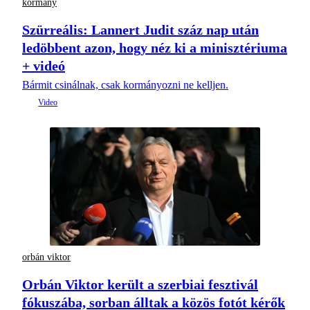
kormány
Szürreális: Lannert Judit száz nap után
ledöbbent azon, hogy néz ki a minisztériuma
+ videó
Bármit csinálnak, csak kormányozni ne kelljen.
orbán viktor
Orbán Viktor került a szerbiai fesztivál
fókuszába, sorban álltak a közös fotót kérők