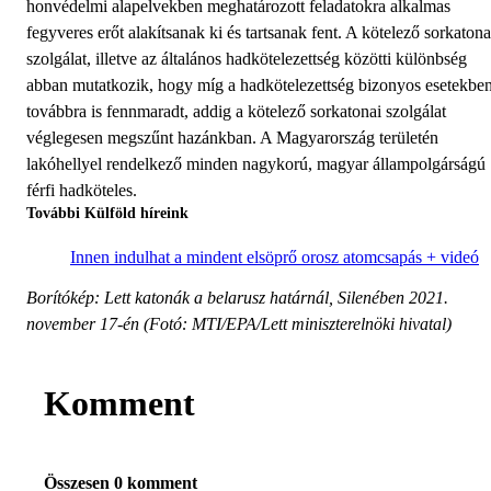
honvédelmi alapelvekben meghatározott feladatokra alkalmas
fegyveres erőt alakítsanak ki és tartsanak fent. A kötelező sorkatona
szolgálat, illetve az általános hadkötelezettség közötti különbség
abban mutatkozik, hogy míg a hadkötelezettség bizonyos esetekbe
továbbra is fennmaradt, addig a kötelező sorkatonai szolgálat
véglegesen megszűnt hazánkban. A Magyarország területén
lakóhellyel rendelkező minden nagykorú, magyar állampolgárságú
férfi hadköteles.
További Külföld híreink
Innen indulhat a mindent elsöprő orosz atomcsapás + videó
Borítókép: Lett katonák a belarusz határnál, Silenében 2021.
november 17-én (Fotó: MTI/EPA/Lett miniszterelnöki hivatal)
Komment
Összesen 0 komment