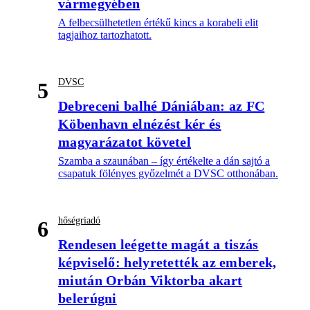
vármegyében
A felbecsülhetetlen értékű kincs a korabeli elit
tagjaihoz tartozhatott.
DVSC
5
Debreceni balhé Dániában: az FC
Köbenhavn elnézést kér és
magyarázatot követel
Szamba a szaunában – így értékelte a dán sajtó a
csapatuk fölényes győzelmét a DVSC otthonában.
hőségriadó
6
Rendesen leégette magát a tiszás
képviselő: helyretették az emberek,
miután Orbán Viktorba akart
belerúgni