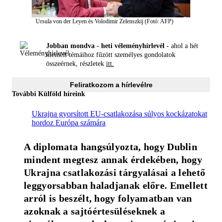
Ursula von der Leyen és Volodimir Zelenszkij (Fotó: AFP)
Jobban mondva - heti véleményhírlevél -
ahol a hét
kiemelt témáihoz fűzött személyes gondolatok
összeérnek, részletek
itt.
Feliratkozom a hírlevélre
További Külföld híreink
Ukrajna gyorsított EU-csatlakozása súlyos kockázatokat
hordoz Európa számára
A diplomata hangsúlyozta, hogy Dublin 
mindent megtesz annak érdekében, hogy 
Ukrajna csatlakozási tárgyalásai a lehető 
leggyorsabban haladjanak előre. Emellett 
arról is beszélt, hogy folyamatban van 
azoknak a sajtóértesüléseknek a 