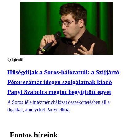
újságíródíj
Hűségdíjak a Soros-hálózattól: a Szijjártó
Péter számát idegen szolgálatnak kiadó
Panyi Szabolcs megint begyűjtött egyet
A Soros-féle intézményhálózat összeköttetésben áll a
díjakkal, amelyeket Panyi elhoz.
Fontos híreink