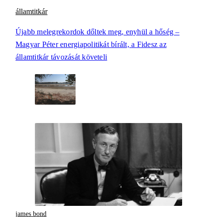
államtitkár
Újabb melegrekordok dőltek meg, enyhül a hőség –
Magyar Péter energiapolitikát bírált, a Fidesz az
államtitkár távozását követeli
james bond