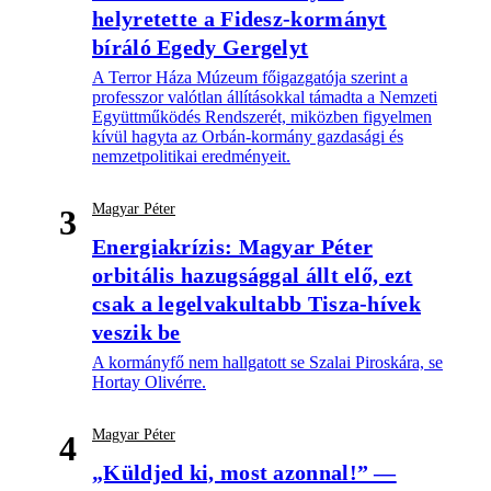
helyretette a Fidesz-kormányt
bíráló Egedy Gergelyt
A Terror Háza Múzeum főigazgatója szerint a
professzor valótlan állításokkal támadta a Nemzeti
Együttműködés Rendszerét, miközben figyelmen
kívül hagyta az Orbán-kormány gazdasági és
nemzetpolitikai eredményeit.
Magyar Péter
3
Energiakrízis: Magyar Péter
orbitális hazugsággal állt elő, ezt
csak a legelvakultabb Tisza-hívek
veszik be
A kormányfő nem hallgatott se Szalai Piroskára, se
Hortay Olivérre.
Magyar Péter
4
„Küldjed ki, most azonnal!” —