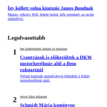
Így kellett volna kinéznie James Bondnak
Magas, vékony férfi, fekete hajjal, kék szemmel, az arcán
sebhellyel.
Legolvasottabb
hm hadtörténeti intézet és múzeum
1
Csontvázak is előkerültek a DKW
motorkerékpár alól a Bem
rakpartnál
Német katonák maradványai feküdtek a feltárt
motorkerékpár alatt.
terror háza múzeum
2
Schmidt Mária keményen