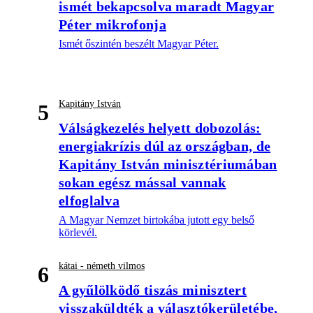
ismét bekapcsolva maradt Magyar
Péter mikrofonja
Ismét őszintén beszélt Magyar Péter.
Kapitány István
5
Válságkezelés helyett dobozolás:
energiakrízis dúl az országban, de
Kapitány István minisztériumában
sokan egész mással vannak
elfoglalva
A Magyar Nemzet birtokába jutott egy belső
körlevél.
kátai - németh vilmos
6
A gyűlölködő tiszás minisztert
visszaküldték a választókerületébe,