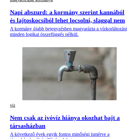
Napi abszurd: a kormány szerint kannából
és lajtoskocsiból lehet locsolni, slaggal nem
A kormány újabb bejegyzésben magyarázta a vízkorlátozást
minden logikai összefüggés nélkül.
víz
Nem csak az ivóvíz hiánya okozhat bajt a
társasházban
A következő évek egyik fontos minőségi ismérve a