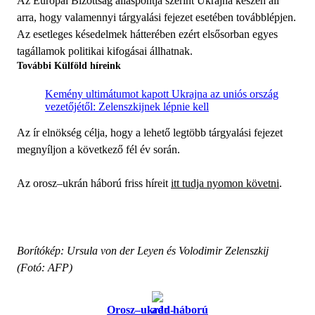
Az Európai Bizottság álláspontja szerint Ukrajna készen áll
arra, hogy valamennyi tárgyalási fejezet esetében továbblépjen.
Az esetleges késedelmek hátterében ezért elsősorban egyes
tagállamok politikai kifogásai állhatnak.
További Külföld híreink
Kemény ultimátumot kapott Ukrajna az uniós ország
vezetőjétől: Zelenszkijnek lépnie kell
Az ír elnökség célja, hogy a lehető legtöbb tárgyalási fejezet
megnyíljon a következő fél év során.
Az orosz–ukrán háború friss híreit
itt tudja nyomon követni
.
Borítókép: Ursula von der Leyen és Volodimir Zelenszkij
(Fotó: AFP)
Orosz–ukrán háború