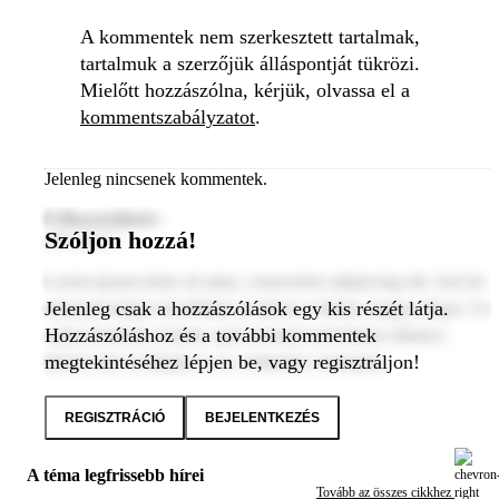
A kommentek nem szerkesztett tartalmak,
tartalmuk a szerzőjük álláspontját tükrözi.
Mielőtt hozzászólna, kérjük, olvassa el a
kommentszabályzatot
.
Jelenleg nincsenek kommentek.
Felhasználónév
Szóljon hozzá!
2024. január 1.
Lorem ipsum dolor sit amet, consectetur adipiscing elit. Sed do
Jelenleg csak a hozzászólások egy kis részét látja.
eiusmod tempor incididunt ut labore et dolore magna aliqua. Ut
Hozzászóláshoz és a további kommentek
enim ad minim veniam, quis nostrud exercitation ullamco
megtekintéséhez lépjen be, vagy regisztráljon!
laboris nisi ut aliquip ex ea commodo consequat.
REGISZTRÁCIÓ
BEJELENTKEZÉS
A téma legfrissebb hírei
Tovább az összes cikkhez