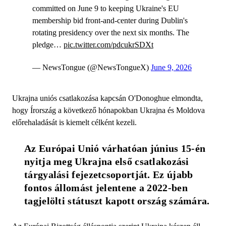
committed on June 9 to keeping Ukraine's EU
membership bid front-and-center during Dublin's
rotating presidency over the next six months. The
pledge…
pic.twitter.com/pdcukrSDXt
— NewsTongue (@NewsTongueX)
June 9, 2026
Ukrajna uniós csatlakozása kapcsán O'Donoghue elmondta,
hogy Írország a következő hónapokban Ukrajna és Moldova
előrehaladását is kiemelt célként kezeli.
Az Európai Unió várhatóan június 15-én 
nyitja meg Ukrajna első csatlakozási 
tárgyalási fejezetcsoportját. Ez újabb 
fontos állomást jelentene a 2022-ben 
tagjelölti státuszt kapott ország számára.