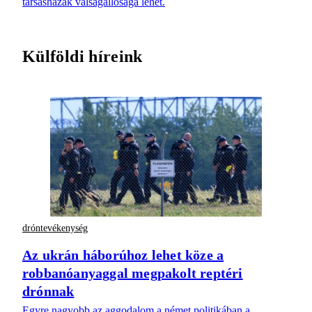
társasházak válságállósága lehet.
Külföldi híreink
dróntevékenység
Az ukrán háborúhoz lehet köze a
robbanóanyaggal megpakolt reptéri
drónnak
Egyre nagyobb az aggodalom a német politikában a