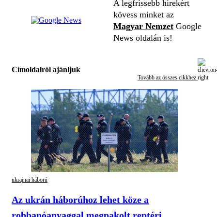
A legfrissebb hírekért
kövess minket az
Magyar Nemzet
Google
News oldalán is!
Címoldalról ajánljuk
Tovább az összes cikkhez
ukrajnai háború
Az ukrán háborúhoz lehet köze a
robbanóanyaggal megpakolt reptéri