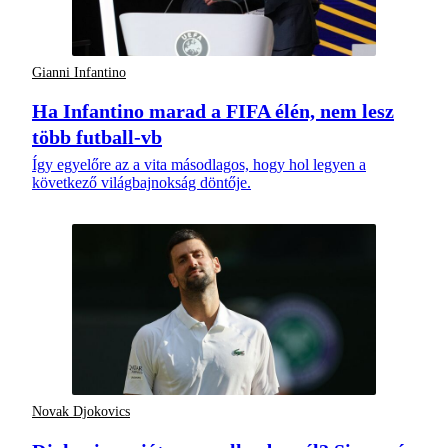
Gianni Infantino
Ha Infantino marad a FIFA élén, nem lesz
több futball-vb
Így egyelőre az a vita másodlagos, hogy hol legyen a
következő világbajnokság döntője.
Novak Djokovics