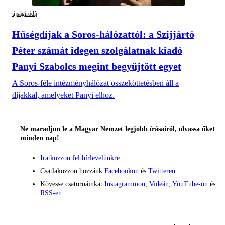
újságíródíj
Hűségdíjak a Soros-hálózattól: a Szijjártó
Péter számát idegen szolgálatnak kiadó
Panyi Szabolcs megint begyűjtött egyet
A Soros-féle intézményhálózat összeköttetésben áll a
díjakkal, amelyeket Panyi elhoz.
Ne maradjon le a Magyar Nemzet legjobb írásairól, olvassa őket
minden nap!
Iratkozzon fel hírlevelünkre
Csatlakozzon hozzánk
Facebookon
és
Twitteren
Kövesse csatornáinkat
Instagrammon
,
Videán
,
YouTube-on
és
RSS-en