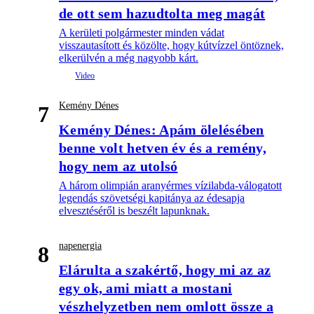
de ott sem hazudtolta meg magát
A kerületi polgármester minden vádat
visszautasított és közölte, hogy kútvízzel öntöznek,
elkerülvén a még nagyobb kárt.
Kemény Dénes
7
Kemény Dénes: Apám ölelésében
benne volt hetven év és a remény,
hogy nem az utolsó
A három olimpián aranyérmes vízilabda-válogatott
legendás szövetségi kapitánya az édesapja
elvesztéséről is beszélt lapunknak.
napenergia
8
Elárulta a szakértő, hogy mi az az
egy ok, ami miatt a mostani
vészhelyzetben nem omlott össze a