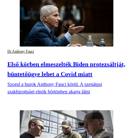
Dr Anthony Fauci
Első körben elmeszelték Biden protezsáltját,
büntetőügye lehet a Covid miatt
Szorul a hurok Anthony Fauci körül. A szenátusi
szakbizottsági elnök börtönben akarja látni