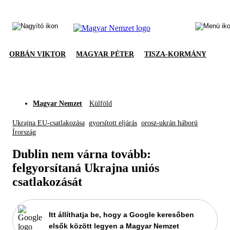
ORBÁN VIKTOR
MAGYAR PÉTER
TISZA-KORMÁNY
Magyar Nemzet
Külföld
Ukrajna EU-csatlakozása
gyorsított eljárás
orosz-ukrán háború
Írország
Dublin nem várna tovább:
felgyorsítaná Ukrajna uniós
csatlakozását
Itt állíthatja be, hogy a Google keresőben
elsők között legyen a Magyar Nemzet