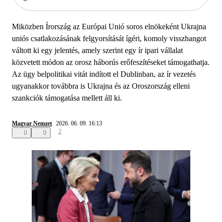
Miközben Írország az Európai Unió soros elnökeként Ukrajna
uniós csatlakozásának felgyorsítását ígéri, komoly visszhangot
váltott ki egy jelentés, amely szerint egy ír ipari vállalat
közvetett módon az orosz háborús erőfeszítéseket támogathatja.
Az ügy belpolitikai vitát indított el Dublinban, az ír vezetés
ugyanakkor továbbra is Ukrajna és az Oroszország elleni
szankciók támogatása mellett áll ki.
Magyar Nemzet
2026. 06. 09. 16:13
2
0
0