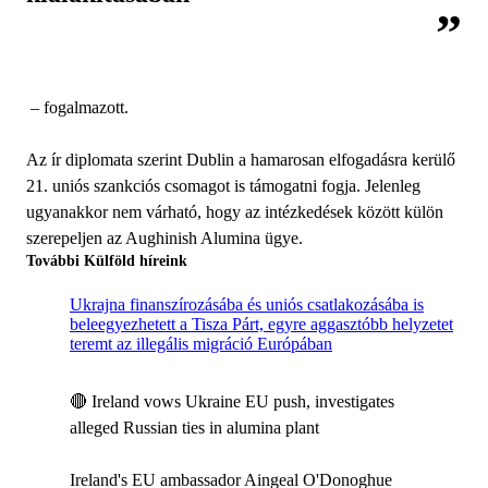
– fogalmazott.
Az ír diplomata szerint Dublin a hamarosan elfogadásra kerülő
21. uniós szankciós csomagot is támogatni fogja. Jelenleg
ugyanakkor nem várható, hogy az intézkedések között külön
szerepeljen az Aughinish Alumina ügye.
További Külföld híreink
Ukrajna finanszírozásába és uniós csatlakozásába is
beleegyezhetett a Tisza Párt, egyre aggasztóbb helyzetet
teremt az illegális migráció Európában
🔴 Ireland vows Ukraine EU push, investigates
alleged Russian ties in alumina plant
Ireland's EU ambassador Aingeal O'Donoghue