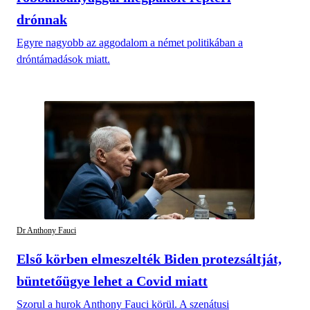
drónnak
Egyre nagyobb az aggodalom a német politikában a
dróntámadások miatt.
Dr Anthony Fauci
Első körben elmeszelték Biden protezsáltját,
büntetőügye lehet a Covid miatt
Szorul a hurok Anthony Fauci körül. A szenátusi