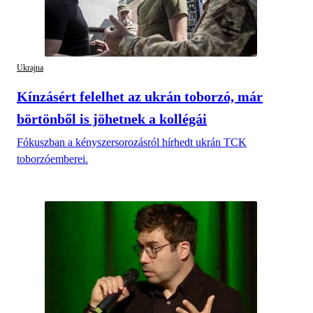
Ukrajna
Kínzásért felelhet az ukrán toborzó, már
börtönből is jöhetnek a kollégái
Fókuszban a kényszersorozásról hírhedt ukrán TCK
toborzóemberei.