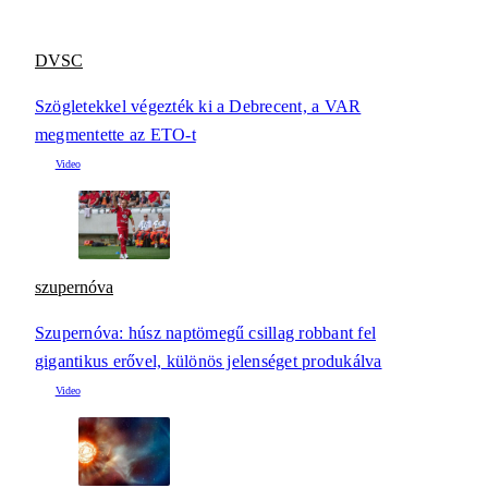
DVSC
Szögletekkel végezték ki a Debrecent, a VAR
megmentette az ETO-t
szupernóva
Szupernóva: húsz naptömegű csillag robbant fel
gigantikus erővel, különös jelenséget produkálva