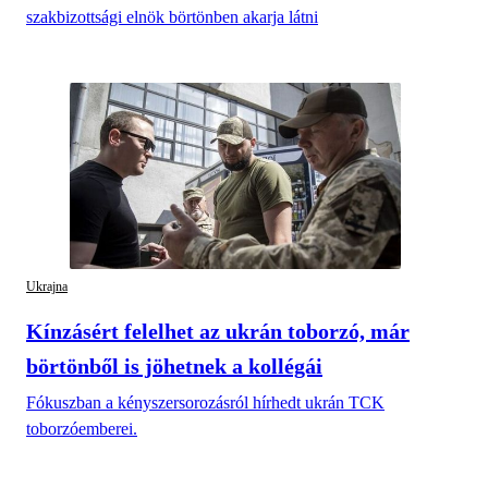
szakbizottsági elnök börtönben akarja látni
Ukrajna
Kínzásért felelhet az ukrán toborzó, már
börtönből is jöhetnek a kollégái
Fókuszban a kényszersorozásról hírhedt ukrán TCK
toborzóemberei.