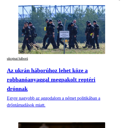
ukrajnai háború
Az ukrán háborúhoz lehet köze a
robbanóanyaggal megpakolt reptéri
drónnak
Egyre nagyobb az aggodalom a német politikában a
dróntámadások miatt.