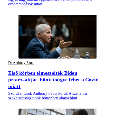
dróntámadások miatt.
Dr Anthony Fauci
Első körben elmeszelték Biden
protezsáltját, büntetőügye lehet a Covid
miatt
Szorul a hurok Anthony Fauci körül. A szenátusi
szakbizottsági elnök börtönben akarja látni