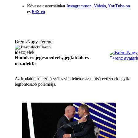
Kövesse csatornáinkat
Instagrammon
,
Videán
,
YouTube-on
és
RSS-en
Brém-Nagy Ferenc
krasznahorkai lászló
Hódok és jegesmedvék, jégtáblák és
uszadékfa
Az irodalomról szóló széles vita lehetne az utolsó évtizedek egyik
legfontosabb polémiája.