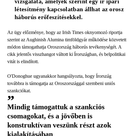
vizsgálata, amelyek szerint egy ír ipari 
létesítmény kapcsolatban állhat az orosz 
háborús erőfeszítésekkel.
Az ügy előzménye, hogy az Irish Times oknyomozó riportja
szerint az Aughinish Alumina timföldgyár működése közvetett
módon támogathatja Oroszország háborús tevékenységét. A
cikk jelentős visszhangot váltott ki Írországban, és belpolitikai
vitát is elindított.
O'Donoghue ugyanakkor hangsúlyozta, hogy Írország
továbbra is támogatja az Oroszországgal szembeni uniós
szankciókat.
Mindig támogattuk a szankciós
csomagokat, és a jövőben is
konstruktívan veszünk részt azok
kialakításában