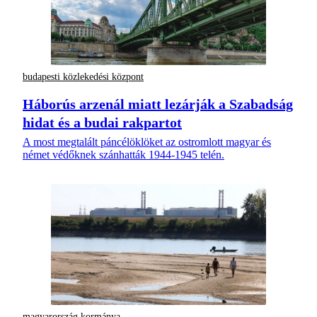
budapesti közlekedési központ
Háborús arzenál miatt lezárják a Szabadság
hidat és a budai rakpartot
A most megtalált páncélöklöket az ostromlott magyar és
német védőknek szánhatták 1944-1945 telén.
magyarország kormánya