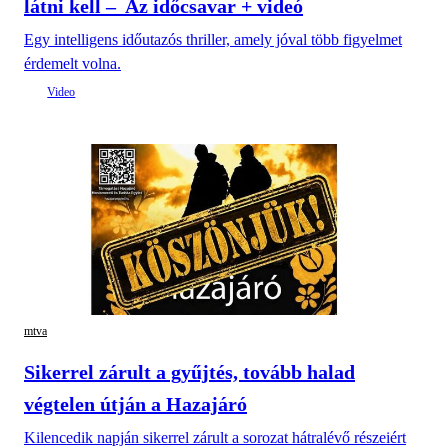
látni kell – Az időcsavar + videó
Egy intelligens időutazós thriller, amely jóval több figyelmet
érdemelt volna.
mtva
Sikerrel zárult a gyűjtés, tovább halad
végtelen útján a Hazajáró
Kilencedik napján sikerrel zárult a sorozat hátralévő részeiért