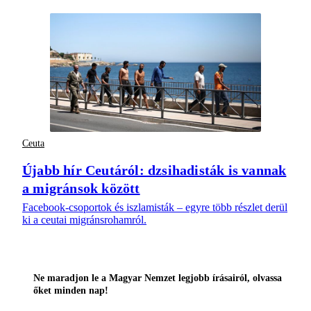
Ceuta
Újabb hír Ceutáról: dzsihadisták is vannak
a migránsok között
Facebook-csoportok és iszlamisták – egyre több részlet derül
ki a ceutai migránsrohamról.
Ne maradjon le a Magyar Nemzet legjobb írásairól, olvassa
őket minden nap!