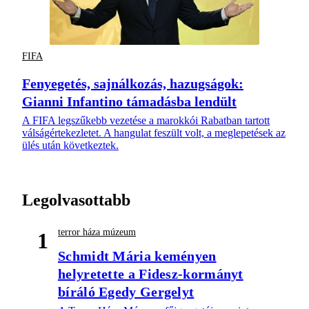
FIFA
Fenyegetés, sajnálkozás, hazugságok:
Gianni Infantino támadásba lendült
A FIFA legszűkebb vezetése a marokkói Rabatban tartott
válságértekezletet. A hangulat feszült volt, a meglepetések az
ülés után következtek.
Legolvasottabb
terror háza múzeum
1
Schmidt Mária keményen
helyretette a Fidesz-kormányt
bíráló Egedy Gergelyt