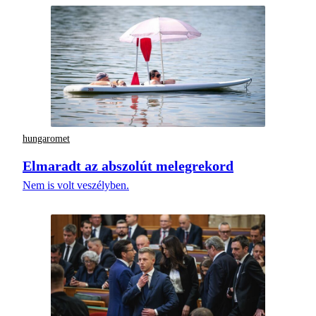
hungaromet
Elmaradt az abszolút melegrekord
Nem is volt veszélyben.