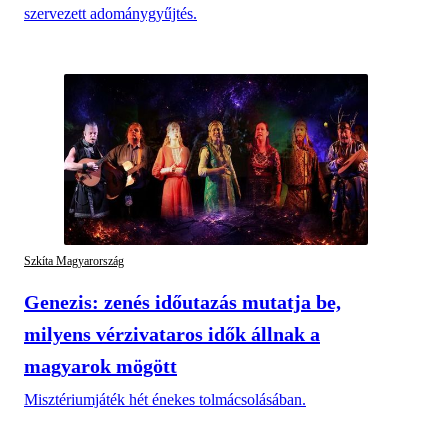
szervezett adománygyűjtés.
Szkíta Magyarország
Genezis: zenés időutazás mutatja be,
milyens vérzivataros idők állnak a
magyarok mögött
Misztériumjáték hét énekes tolmácsolásában.