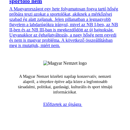
sportoló nem
A Magyarországot egy hete folyamatosan fogva tartó hőség
próbára teszi azokat a sportolókat, akiknek a mérkőzései
szabad ég alatt zajlanak. Jelen pillanatban a legnagyobb
figyelem a labdarúgókra irányul, mivel az NB I-ben, az NB
II-ben és az NB III-ban is megkezdődött az új bajnokság.
Ugyanakkor az éghajlatváltozás, a nagy hőség nem egyedi
és nem is magyar probléma. A következő összeállításban
meg is mutatjuk, miért nem.
A Magyar Nemzet közéleti napilap konzervatív, nemzeti
alapról, a tényekre építve adja közre a legfontosabb
társadalmi, politikai, gazdasági, kulturális és sport témájú
információkat.
Előfizetek az újságra