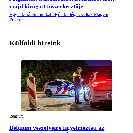
majd kirúgott főszerkesztője
Egyik korábbi munkahelyén kollégák voltak Magyar
Péterrel.
Külföldi híreink
Belgium
Belgium veszélyeire figyelmezteti az