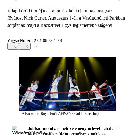
Világ körüli turnéjának állomásaként ejti útba a magyar
fővárost Nick Carter. Augusztus 1-én a Vasúttörténeti Parkban
sorjáznak majd a Backstreet Boys legismertebb slágerei.
Magyar Nemzet
2024. 06. 28. 14:00
0
0
0
A Backstreet Boys.
Fotó: AFP/ANP/Guido Benschop
Jobban mondva - heti véleményhírlevél -
ahol a hét
kiemelt témáihoz fűzött személyes gondolatok