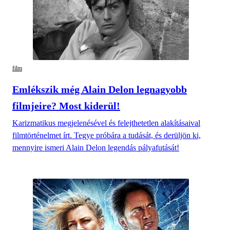
film
Emlékszik még Alain Delon legnagyobb
filmjeire? Most kiderül!
Karizmatikus megjelenésével és felejthetetlen alakításaival
filmtörténelmet írt. Tegye próbára a tudását, és derüljön ki,
mennyire ismeri Alain Delon legendás pályafutását!