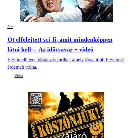
film
Öt elfelejtett sci-fi, amit mindenképpen
látni kell – Az időcsavar + videó
Egy intelligens időutazós thriller, amely jóval több figyelmet
érdemelt volna.