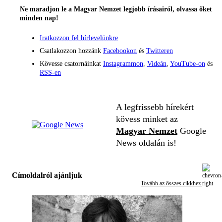
Ne maradjon le a Magyar Nemzet legjobb írásairól, olvassa őket
minden nap!
Iratkozzon fel hírlevelünkre
Csatlakozzon hozzánk
Facebookon
és
Twitteren
Kövesse csatornáinkat
Instagrammon
,
Videán
,
YouTube-on
és
RSS-en
A legfrissebb hírekért
kövess minket az
Magyar Nemzet
Google
News oldalán is!
Címoldalról ajánljuk
Tovább az összes cikkhez