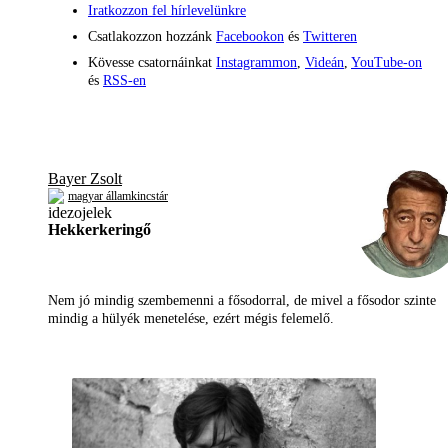
Iratkozzon fel hírlevelünkre
Csatlakozzon hozzánk
Facebookon
és
Twitteren
Kövesse csatornáinkat
Instagrammon
,
Videán
,
YouTube-on
és
RSS-en
Bayer Zsolt
magyar államkincstár
Hekkerkeringő
Nem jó mindig szembemenni a fősodorral, de mivel a fősodor szinte
mindig a hülyék menetelése, ezért mégis felemelő.