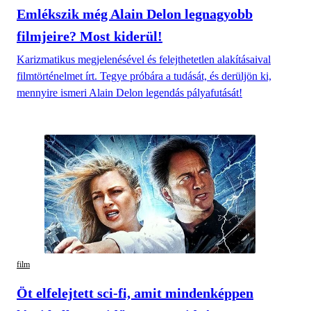
Emlékszik még Alain Delon legnagyobb
filmjeire? Most kiderül!
Karizmatikus megjelenésével és felejthetetlen alakításaival
filmtörténelmet írt. Tegye próbára a tudását, és derüljön ki,
mennyire ismeri Alain Delon legendás pályafutását!
film
Öt elfelejtett sci-fi, amit mindenképpen