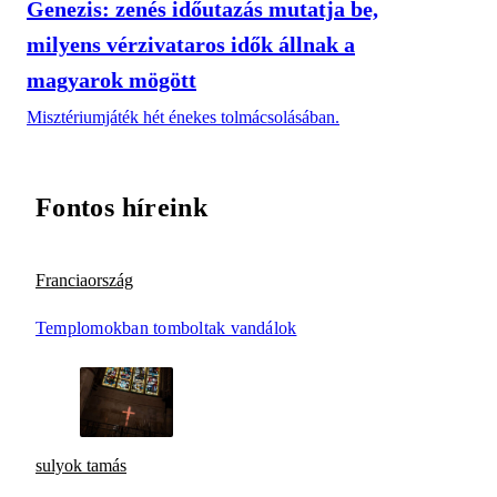
Genezis: zenés időutazás mutatja be,
milyens vérzivataros idők állnak a
magyarok mögött
Misztériumjáték hét énekes tolmácsolásában.
Fontos híreink
Franciaország
Templomokban tomboltak vandálok
sulyok tamás