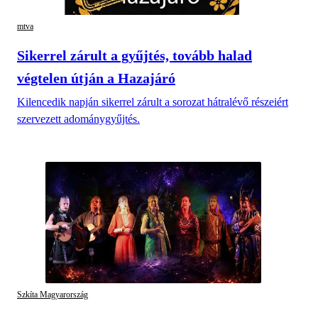
mtva
Sikerrel zárult a gyűjtés, tovább halad
végtelen útján a Hazajáró
Kilencedik napján sikerrel zárult a sorozat hátralévő részeiért
szervezett adománygyűjtés.
Szkíta Magyarország