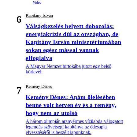
Kapitány István
6
Válságkezelés helyett dobozolás:
energiakrízis dúl az országban, de
Kapitány István minisztériumában
sokan egész mással vannak
elfoglalva
A Magyar Nemzet birtokába jutott egy belső
körlevél.
Kemény Dénes
7
Kemény Dénes: Apám ölelésében
benne volt hetven év és a remény,
hogy nem az utolsó
A három olimpián aranyérmes vízilabda-válogatott
legendás szövetségi kapitánya az édesapja
elvesztéséről is beszélt lapunknak.