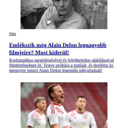
film
Emlékszik még Alain Delon legnagyobb
filmjeire? Most kiderül!
Karizmatikus megjelenésével és felejthetetlen alakításaival
filmtörténelmet írt. Tegye próbára a tudását, és derüljön ki,
mennyire ismeri Alain Delon legendás pályafutását!