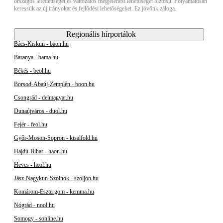
országos lefedettséget és változatos megjelenési lehetőséget biztosít. Folyamatosan
keressük az új irányokat és fejlődési lehetőségeket. Ez jövőnk záloga.
Regionális hírportálok
Bács-Kiskun - baon.hu
Baranya - bama.hu
Békés - beol.hu
Borsod-Abaúj-Zemplén - boon.hu
Csongrád - delmagyar.hu
Dunaújváros - duol.hu
Fejér - feol.hu
Győr-Moson-Sopron - kisalfold.hu
Hajdú-Bihar - haon.hu
Heves - heol.hu
Jász-Nagykun-Szolnok - szoljon.hu
Komárom-Esztergom - kemma.hu
Nógrád - nool.hu
Somogy - sonline.hu