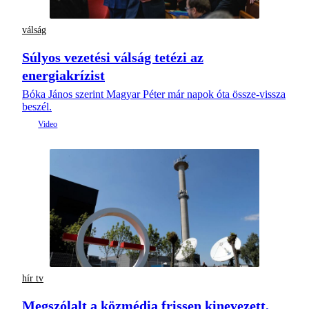
válság
Súlyos vezetési válság tetézi az
energiakrízist
Bóka János szerint Magyar Péter már napok óta össze-vissza
beszél.
hír tv
Megszólalt a közmédia frissen kinevezett,