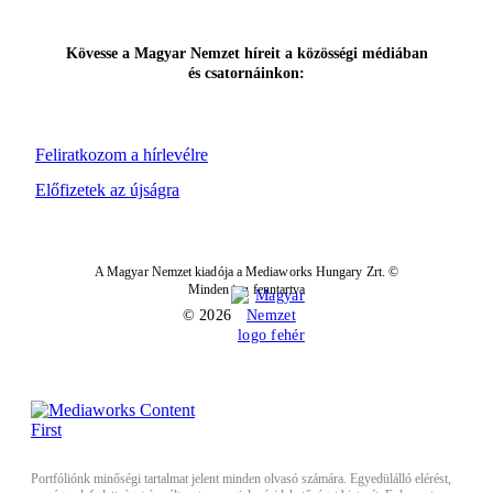
Kövesse a Magyar Nemzet híreit a közösségi médiában
és csatornáinkon:
Feliratkozom a hírlevélre
Előfizetek az újságra
A Magyar Nemzet kiadója a Mediaworks Hungary Zrt. ©
Minden jog fenntartva
© 2026
Portfóliónk minőségi tartalmat jelent minden olvasó számára. Egyedülálló elérést,