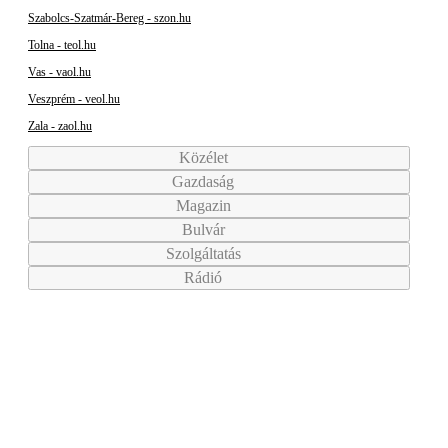
Szabolcs-Szatmár-Bereg - szon.hu
Tolna - teol.hu
Vas - vaol.hu
Veszprém - veol.hu
Zala - zaol.hu
Közélet
Gazdaság
Magazin
Bulvár
Szolgáltatás
Rádió