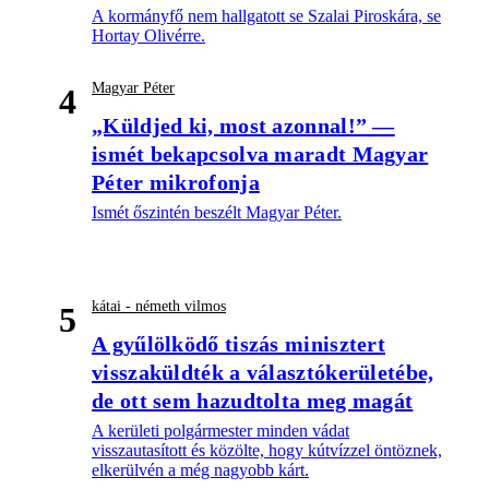
A kormányfő nem hallgatott se Szalai Piroskára, se
Hortay Olivérre.
Magyar Péter
4
„Küldjed ki, most azonnal!” —
ismét bekapcsolva maradt Magyar
Péter mikrofonja
Ismét őszintén beszélt Magyar Péter.
kátai - németh vilmos
5
A gyűlölködő tiszás minisztert
visszaküldték a választókerületébe,
de ott sem hazudtolta meg magát
A kerületi polgármester minden vádat
visszautasított és közölte, hogy kútvízzel öntöznek,
elkerülvén a még nagyobb kárt.