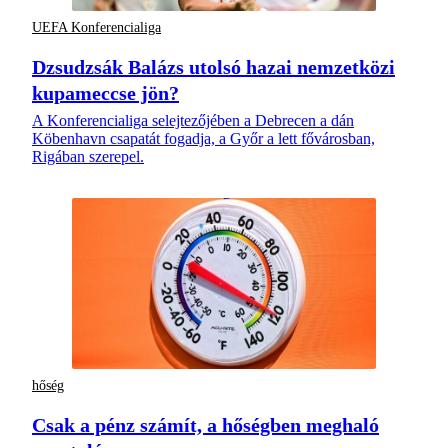
UEFA Konferencialiga
Dzsudzsák Balázs utolsó hazai nemzetközi
kupameccse jön?
A Konferencialiga selejtezőjében a Debrecen a dán
Köbenhavn csapatát fogadja, a Győr a lett fővárosban,
Rigában szerepel.
hőség
Csak a pénz számít, a hőségben meghaló