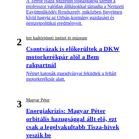
A Terror Háza Múzeum főigazgatója szerint a
professzor valótlan állításokkal támadta a Nemzeti
Együttműködés Rendszerét, miközben figyelmen
kívül hagyta az Orbán-kormány gazdasági és
nemzetpolitikai eredményeit.
hm hadtörténeti intézet és múzeum
2
Csontvázak is előkerültek a DKW
motorkerékpár alól a Bem
rakpartnál
Német katonák maradványai feküdtek a feltárt
motorkerékpár alatt.
Magyar Péter
3
Energiakrízis: Magyar Péter
orbitális hazugsággal állt elő, ezt
csak a legelvakultabb Tisza-hívek
veszik be