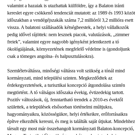
valamint a hazaiak is utazhattak külföldre, így a Balaton iránti
kereslet egyre csökkenő tendenciát mutatott: az 1989 és 1993 közöt
időszakban a vendégéjszakák száma 7,2 millióról 3,2 millióra esett
vissza. A balatoni szállásadók kétségbeestek, a helyi vállalkozók
pedig idővel rájöttek: nem lesznek piacok, valutázások, „zimmer
freiek”, valamint egyre nagyobb igényként jelentkezett a tó
ökológiájának, környezetének megfelelő védelme is (gondoljunk
csak a tömeges angolna- és halpusztulásokra).
Szemléletváltásra, minőségi váltásra volt szükség a tónál mind
kormányzati, mind települési szinten. Megkezdődtek az
érdekegyeztetések, a turisztikai koncepció átgondolása szintén
megtörtént. A tó válságos időszaka évekig, évtizedekig tartott.
Pozitív változások, új, fenntartható trendek a 2010-es évektől
születtek, a települések elsősorban történelmi múltjukra,
hagyományaikra, közösségükre, helyi értékeikre, erőforrásaikra
építve elkezdték keresni, és meg is találták saját útjukat. Mindehhez
társult egy most már összehangolt kormányzati Balaton-koncepció,