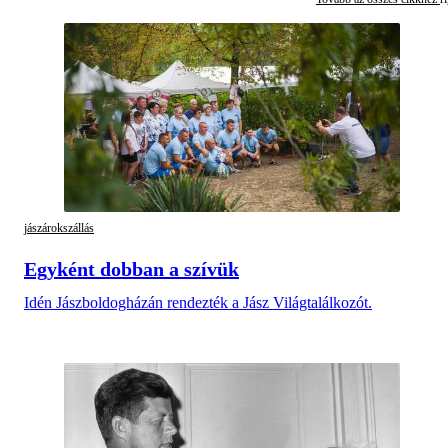
jászárokszállás
Egyként dobban a szívük
Idén Jászboldogházán rendezték a Jász Világtalálkozót.