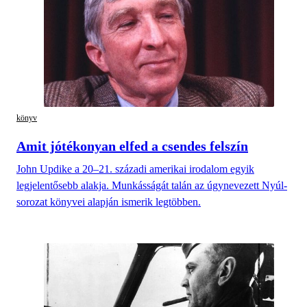
könyv
Amit jótékonyan elfed a csendes felszín
John Updike a 20–21. századi amerikai irodalom egyik
legjelentősebb alakja. Munkásságát talán az úgynevezett Nyúl-
sorozat könyvei alapján ismerik legtöbben.