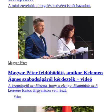
A miniszterelnök a hergelés kedvéért ismét hazudott.
Magyar Péter
Magyar Péter feldühödött, amikor Kelemen
Ágnes szabadságáról kérdezték + videó
A kormányfő azt állította, hogy a vízügyi államtitkár az ő
kérésére fontos tárgyaláson vett részt.