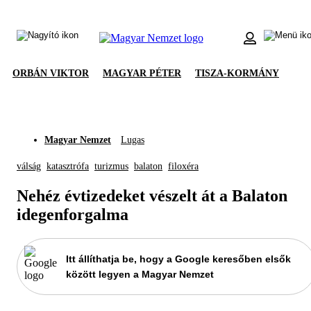
ORBÁN VIKTOR
MAGYAR PÉTER
TISZA-KORMÁNY
Magyar Nemzet
Lugas
válság
katasztrófa
turizmus
balaton
filoxéra
Nehéz évtizedeket vészelt át a Balaton
idegenforgalma
Itt állíthatja be, hogy a Google keresőben elsők
között legyen a Magyar Nemzet