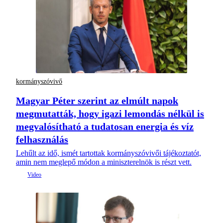
kormányszóvivő
Magyar Péter szerint az elmúlt napok
megmutatták, hogy igazi lemondás nélkül is
megvalósítható a tudatosan energia és víz
felhasználás
Lehűlt az idő, ismét tartottak kormányszóvivői tájékoztatót,
amin nem meglepő módon a miniszterelnök is részt vett.