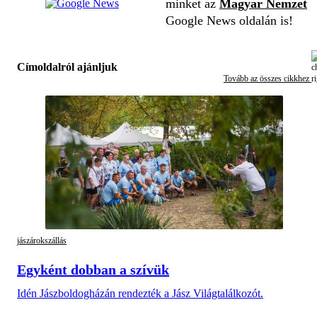
minket az
Magyar Nemzet
Google News oldalán is!
Címoldalról ajánljuk
Tovább az összes cikkhez
jászárokszállás
Egyként dobban a szívük
Idén Jászboldogházán rendezték a Jász Világtalálkozót.