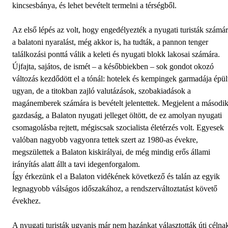
kincsesbánya, és lehet bevételt termelni a térségből.
Az első lépés az volt, hogy engedélyezték a nyugati turisták számá
a balatoni nyaralást, még akkor is, ha tudták, a pannon tenger
találkozási ponttá válik a keleti és nyugati blokk lakosai számára.
Újfajta, sajátos, de ismét – a későbbiek­ben – sok gondot okozó
változás kezdődött el a tónál: hotelek és kempingek garmadája épül
ugyan, de a titokban zajló valutázások, szobakiadások a
magánemberek számára is bevételt jelentettek. Megjelent a másodi
gazdaság, a Balaton nyugati jelleget öltött, de ez amolyan nyugati
csomagolásba rejtett, mégiscsak szocialista életérzés volt. Egyesek
valóban nagyobb vagyonra tettek szert az 1980-as évekre,
megszülettek a Balaton kiskirályai, de még mindig erős állami
irányítás alatt állt a tavi idegenforgalom.
Így érkezünk el a Balaton vidékének következő és talán az egyik
legnagyobb válságos időszakához, a rendszerváltoztatást követő
évekhez.
A nyugati turisták ugyanis már nem hazánkat választották úti célna