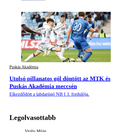
Puskás Akadémia
Utolsó pillanatos gól döntött az MTK és
Puskás Akadémia meccsén
Elkezdődött a labdarúgó NB I 3. fordulója.
Legolvasottabb
Vitális Milán