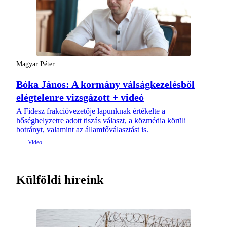
Magyar Péter
Bóka János: A kormány válságkezelésből
elégtelenre vizsgázott + videó
A Fidesz frakcióvezetője lapunknak értékelte a
hőséghelyzetre adott tiszás választ, a közmédia körüli
botrányt, valamint az államfőválasztást is.
Külföldi híreink