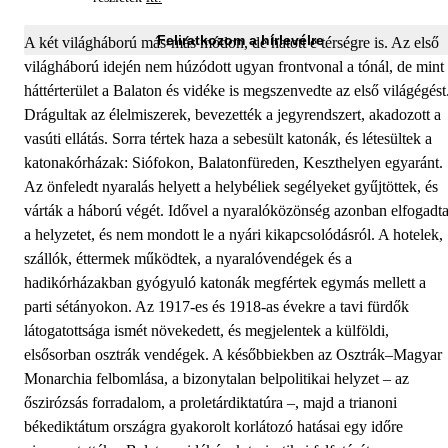
Feliratkozom a hírlevélre
A két világháború más-más módon, de hatott e térségre is. Az első
világháború idején nem húzódott ugyan frontvonal a tónál, de mint
háttérterület a Balaton és vidéke is megszenvedte az első világégést
Drágultak az élelmiszerek, bevezették a jegyrendszert, akadozott a
vasúti ellátás. Sorra tértek haza a sebesült katonák, és létesültek a
katonakórházak: Siófokon, Balatonfüreden, Keszthelyen egyaránt.
Az önfeledt nyaralás helyett a helybéliek segélyeket gyűjtöttek, és
várták a háború végét. Idővel a nyaralóközönség azonban elfogadt
a helyzetet, és nem mondott le a nyári kikapcsolódásról. A hotelek,
szállók, éttermek működtek, a nyaralóvendégek és a
hadikórházakban gyógyuló katonák megfértek egymás mellett a
parti sétányokon. Az 1917-es és 1918-as évekre a tavi fürdők
látogatottsága ismét növekedett, és megjelentek a külföldi,
elsősorban osztrák vendégek. A későbbiekben az Osztrák–Magyar
Monarchia felbomlása, a bizonytalan belpolitikai helyzet – az
őszirózsás forradalom, a proletárdiktatúra –, majd a trianoni
békediktátum országra gyakorolt korlátozó hatásai egy időre