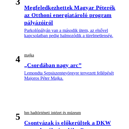
3
Megfeledkezhettek Magyar Péterék
az Otthoni energiatároló program
pályázóiról
Parkolópályán van a második ütem, az elsővel
kapcsolatban pedig halmozódik a türelmetlenség.
majka
4
„Csordában nagy arc”
Lemondta Sepsiszentgyörgyre tervezett fellépését
Majoros Péter Majka.
hm hadtörténeti intézet és múzeum
5
Csontvázak is előkerültek a DKW