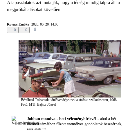
A tapasztalatok azt mutatják, hogy a térség mindig talpra állt a
megpróbáltatásokat követően.
Kovács Emőke
2020. 06. 20. 14:00
0
0
0
Bérelhető Trabantok üdülővendégeknek a siófoki szállodasoron, 1968
Fotó: MTI–Bajkor József
Jobban mondva - heti véleményhírlevél -
ahol a hét
kiemelt témáihoz fűzött személyes gondolatok összeérnek,
részletek
itt.