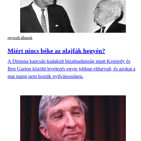
egyesült államok
Miért nincs béke az olajfák hegyén?
A Dimona kapcsán kialakult bizalmatlanság miatt Kennedy és
Ben Gurion közötti levelezés egyre jobban eldurvult, és azokat a
mai napig nem hozták nyilvánosságra.