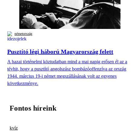
németország
Pusztító légi háború Magyarország felett
A hazai történelmi köztudatban mind a mai napig erősen él az a
tévhit, hogy a pusztító angolszász bombázóoffenzíva az ország
1944. március 19-i német megszállásának volt az egyenes
következménye.
Fontos híreink
kvíz