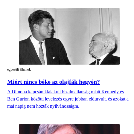
egyesült államok
Miért nincs béke az olajfák hegyén?
A Dimona kapcsán kialakult bizalmatlanság miatt Kennedy és
Ben Gurion közötti levelezés egyre jobban eldurvult, és azokat a
mai napig nem hozták nyilvánosságra.