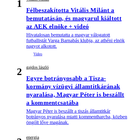
1
Félbeszakította Vitális Milánt a
bemutatásán, és magyarul kiáltott
az AEK elnöke + videó
Hivatalosan bemutatta a magyar válogatott
futballistát Varga Barnabás klubja, az athéni elnök
nagyot alkotott.
gajdos lászló
2
Egyre botrányosabb a Tisza-
kormány vízügyi államtitkárának
nyaralása, Magyar Péter is beszállt
a kommentcsatába
Magyar Péter is beszállt a tiszás államtitkár
botrányos nyaralása miatti kommentharcba, közben
öngólt lőve magának.
energia