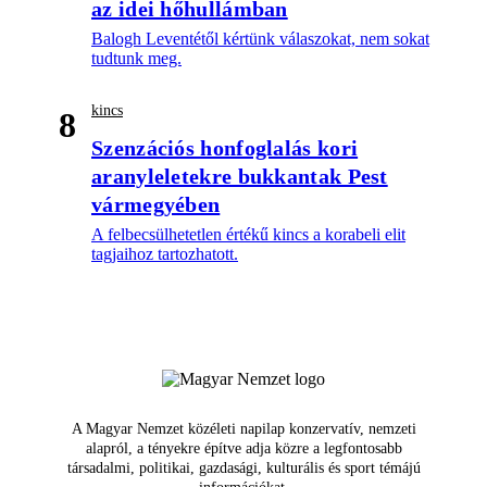
az idei hőhullámban
Balogh Leventétől kértünk válaszokat, nem sokat
tudtunk meg.
kincs
8
Szenzációs honfoglalás kori
aranyleletekre bukkantak Pest
vármegyében
A felbecsülhetetlen értékű kincs a korabeli elit
tagjaihoz tartozhatott.
A Magyar Nemzet közéleti napilap konzervatív, nemzeti
alapról, a tényekre építve adja közre a legfontosabb
társadalmi, politikai, gazdasági, kulturális és sport témájú