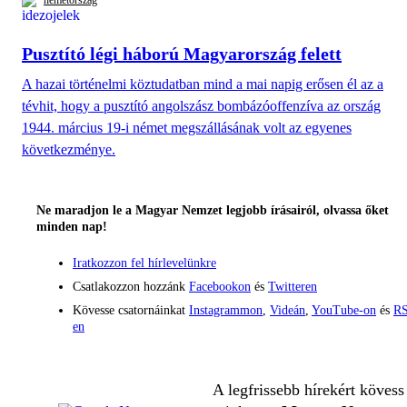
németország
Pusztító légi háború Magyarország felett
A hazai történelmi köztudatban mind a mai napig erősen él az a
tévhit, hogy a pusztító angolszász bombázóoffenzíva az ország
1944. március 19-i német megszállásának volt az egyenes
következménye.
Ne maradjon le a Magyar Nemzet legjobb írásairól, olvassa őket
minden nap!
Iratkozzon fel hírlevelünkre
Csatlakozzon hozzánk
Facebookon
és
Twitteren
Kövesse csatornáinkat
Instagrammon
,
Videán
,
YouTube-on
és
RS
en
A legfrissebb hírekért kövess