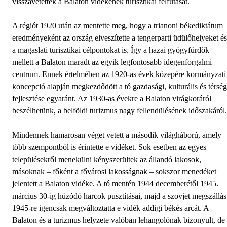
visszavetették a Balaton vidékének turisztikai felfutását.
A régiót 1920 után az mentette meg, hogy a trianoni békediktátum
eredményeként az ország elveszítette a tengerparti üdülőhelyeket és
a magaslati turisztikai célpontokat is. Így a hazai gyógyfürdők
mellett a Balaton maradt az egyik legfontosabb idegenforgalmi
centrum. Ennek értelmében az 1920-as évek közepére kormányzati
koncepció alapján megkezdődött a tó gazdasági, kulturális és térség
fejlesztése egyaránt. Az 1930-as évekre a Balaton virágkoráról
beszélhetünk, a belföldi turizmus nagy fellendülésének időszakáról.
Mindennek hamarosan véget vetett a második világháború, amely
több szempontból is érintette e vidéket. Sok esetben az egyes
településekről menekülni kényszerültek az állandó lakosok,
másoknak – főként a fővárosi lakosságnak – sokszor menedéket
jelentett a Balaton vidéke. A tó mentén 1944 decemberétől 1945.
március 30-ig húzódó harcok pusztításai, majd a szovjet megszállás
1945-re igencsak megváltoztatta e vidék addigi békés arcát. A
Balaton és a turizmus helyzete valóban lehangolónak bizonyult, de