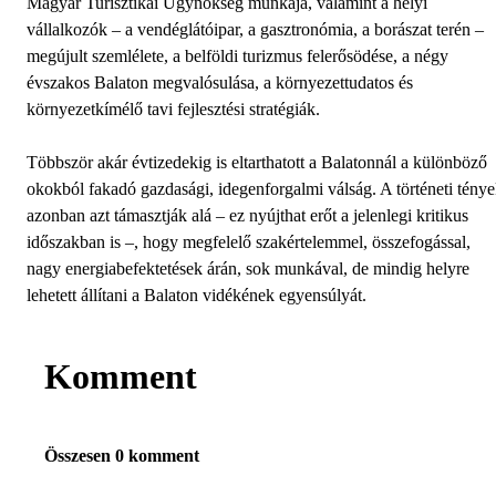
Magyar Turisztikai Ügynökség munkája, valamint a helyi
vállalkozók – a vendéglátóipar, a gasztronómia, a borászat terén –
megújult szemlélete, a belföldi turizmus felerősödése, a négy
évszakos Balaton megvalósulása, a környezettudatos és
környezetkímélő tavi fejlesztési stratégiák.
Többször akár évtizedekig is eltarthatott a Balatonnál a különböző
okokból fakadó gazdasági, idegenforgalmi válság. A történeti tény
azonban azt támasztják alá – ez nyújthat erőt a jelenlegi kritikus
időszakban is –, hogy megfelelő szakértelemmel, összefogással,
nagy energiabefektetések árán, sok munkával, de mindig helyre
lehetett állítani a Balaton vidékének egyensúlyát.
Komment
Összesen 0 komment