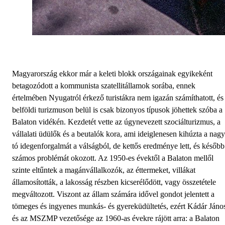
Magyarország ekkor már a keleti blokk országainak egyikeként
betagozódott a kommunista szatellitállamok sorába, ennek
értelmében Nyugatról érkező turistákra nem igazán számíthatott, és
belföldi turizmuson belül is csak bizonyos típusok jöhettek szóba a
Balaton vidékén. Kezdetét vette az úgynevezett szociálturizmus, a
vállalati üdülők és a beutalók kora, ami ideiglenesen kihúzta a nagy
tó idegenforgalmát a válságból, de kettős eredménye lett, és később
számos problémát okozott. Az 1950-es évektől a Balaton mellől
szinte eltűntek a magánvállalkozók, az éttermeket, villákat
államosították, a lakosság részben kicserélődött, vagy összetétele
megváltozott. Viszont az állam számára idővel gondot jelentett a
tömeges és ingyenes munkás- és gyereküdültetés, ezért Kádár Jáno
és az MSZMP vezetősége az 1960-as évekre rájött arra: a Balaton