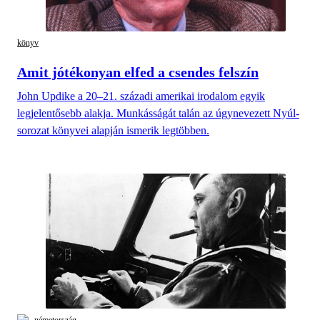
könyv
Amit jótékonyan elfed a csendes felszín
John Updike a 20–21. századi amerikai irodalom egyik
legjelentősebb alakja. Munkásságát talán az úgynevezett Nyúl-
sorozat könyvei alapján ismerik legtöbben.