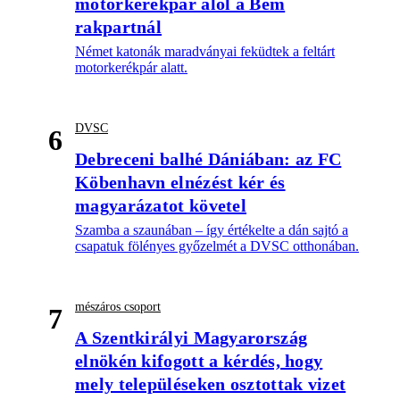
motorkerékpár alól a Bem
rakpartnál
Német katonák maradványai feküdtek a feltárt
motorkerékpár alatt.
DVSC
6
Debreceni balhé Dániában: az FC
Köbenhavn elnézést kér és
magyarázatot követel
Szamba a szaunában – így értékelte a dán sajtó a
csapatuk fölényes győzelmét a DVSC otthonában.
mészáros csoport
7
A Szentkirályi Magyarország
elnökén kifogott a kérdés, hogy
mely településeken osztottak vizet