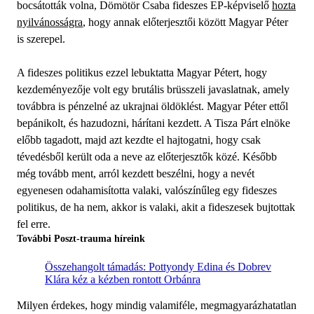
bocsátották volna, Dömötör Csaba fideszes EP-képviselő
hozta
nyilvánosságra
, hogy annak előterjesztői között Magyar Péter
is szerepel.
A fideszes politikus ezzel lebuktatta Magyar Pétert, hogy
kezdeményezője volt egy brutális brüsszeli javaslatnak, amely
továbbra is pénzelné az ukrajnai öldöklést. Magyar Péter ettől
bepánikolt, és hazudozni, hárítani kezdett. A Tisza Párt elnöke
előbb tagadott, majd azt kezdte el hajtogatni, hogy csak
tévedésből került oda a neve az előterjesztők közé. Később
még tovább ment, arról kezdett beszélni, hogy a nevét
egyenesen odahamisította valaki, valószínűleg egy fideszes
politikus, de ha nem, akkor is valaki, akit a fideszesek bujtottak
fel erre.
További Poszt-trauma híreink
Összehangolt támadás: Pottyondy Edina és Dobrev
Klára kéz a kézben rontott Orbánra
Milyen érdekes, hogy mindig valamiféle, megmagyarázhatatlan