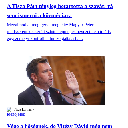
A Tisza Párt tényleg betartotta a szavát: rá
sem ismerni a közmédiára
Megálmodta, megígérte, megtette: Magyar Péter
rendszerének sikerült szintet lépnie, és bevezetnie a totális
egyszemélyi kontrollt a hírszolgáltatásban.
Tisza-kormány
Vége a hőségnek, de Vitézy Dávid még nem