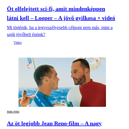
Öt elfelejtett sci-fi, amit mindenképpen
látni kell – Looper – A jövő gyilkosa + videó
Mi történik, ha a legveszélyesebb célpont nem más, mint a
saját jövőbeli énünk?
jean reno
Az öt legjobb Jean Reno-film – A nagy