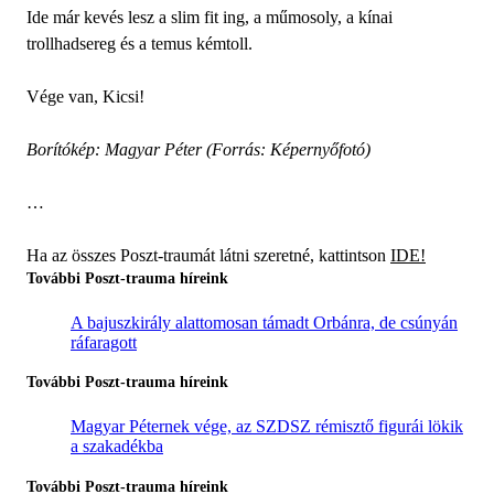
Ide már kevés lesz a slim fit ing, a műmosoly, a kínai
trollhadsereg és a temus kémtoll.
Vége van, Kicsi!
Borítókép: Magyar Péter (Forrás: Képernyőfotó)
…
Ha az összes Poszt-traumát látni szeretné, kattintson
IDE!
További Poszt-trauma híreink
A bajuszkirály alattomosan támadt Orbánra, de csúnyán
ráfaragott
További Poszt-trauma híreink
Magyar Péternek vége, az SZDSZ rémisztő figurái lökik
a szakadékba
További Poszt-trauma híreink