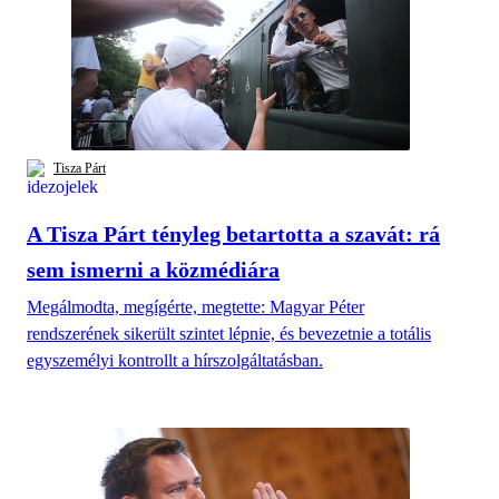
Tisza Párt
A Tisza Párt tényleg betartotta a szavát: rá
sem ismerni a közmédiára
Megálmodta, megígérte, megtette: Magyar Péter
rendszerének sikerült szintet lépnie, és bevezetnie a totális
egyszemélyi kontrollt a hírszolgáltatásban.