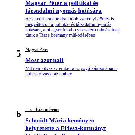
Magyar Péter a politikai és
társadalmi nyomás hatására
Az elmúlt hónapokban több személyi döntés is
megváltozott a politikai és társadalmi nyomás
hatására, ami egyre inkább visszatérő mintázatnak
tűnik a Tisza-kormány működésében.
Magyar Péter
5
Most azonnal!
Mit nem olvas az ember a rotyogó kánikulában -
hát ezt olvassa az ember:
terror háza múzeum
6
Schmidt Mária keményen
helyretette a Fidesz-kormányt