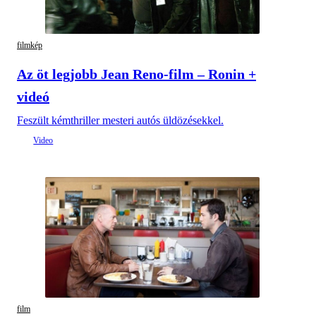
filmkép
Az öt legjobb Jean Reno-film – Ronin +
videó
Feszült kémthriller mesteri autós üldözésekkel.
film