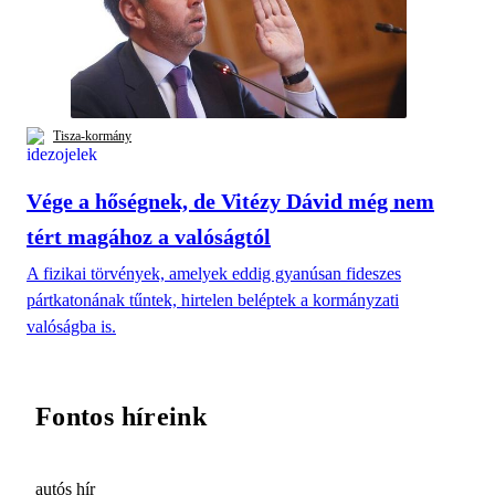
Tisza-kormány
Vége a hőségnek, de Vitézy Dávid még nem
tért magához a valóságtól
A fizikai törvények, amelyek eddig gyanúsan fideszes
pártkatonának tűntek, hirtelen beléptek a kormányzati
valóságba is.
Fontos híreink
autós hír