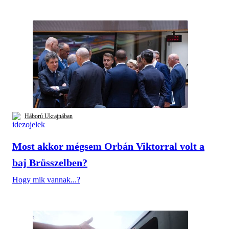
Háború Ukrajnában
Most akkor mégsem Orbán Viktorral volt a
baj Brüsszelben?
Hogy mik vannak...?