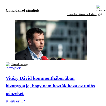
Címoldalról ajánljuk
Tovább az összes cikkhez
Tisza-kormány
Vitézy Dávid kommentháborúban
bizonygatja, hogy nem hozták haza az uniós
pénzeket
Ki érti ezt...?