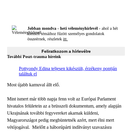
Jobban mondva - heti véleményhírlevél -
ahol a hét
kiemelt témáihoz fűzött személyes gondolatok
összeérnek, részletek
itt.
Feliratkozom a hírlevélre
További Poszt-trauma híreink
Pottyondy Edina teljesen kikészült, érzékeny pontján
találtuk el
Most újabb kamuval állt elő.
Mint ismert már több napja fenn volt az Európai Parlament
hivatalos felületein az a brüsszeli dokumentum, amely alapján
Ukrajnának további fegyvereket akarnak küldeni,
Magyarországot pedig megbüntetnék azért, mert élni mert
vétójogával. Mielőtt a háborúpárti indítványt szavazásra