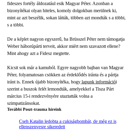
fideszes fortély áldozatául esik Magyar Péter. Azonban a
bizonyítékai olyan hiteles, komoly dolgokban merülnek ki,
mint az azt beszélik, sokan látták, többen azt mondták s a többi,
s a többi.
De a képlet nagyon egyszerű, ha Brüsszel Péter nem támogatja
Weber háborúpárti terveit, akkor miért nem szavazott ellene?
Mint ahogy azt a Fidesz megtette.
Kicsit sok már a kamuból. Egyre nagyobb bajban van Magyar
Péter, folyamatosan csökken az érdeklődés iránta és a pártja
iránt is. Ennek újabb bizonyítéka, hogy
lapunk információ
i
szerint a buszok felét lemondták, amelyekkel a Tisza Párt
március 15-i rendezvényére utaztatták volna a
szimpatizánsokat.
További Poszt-trauma híreink
Cseh Katalin ledobta a cukiságbombát, de még ez is
ellenszenvesre sikeredett