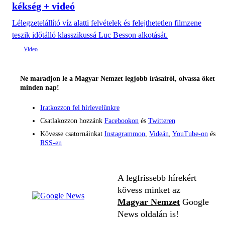
kékség + videó
Lélegzetelállító víz alatti felvételek és felejthetetlen filmzene
teszik időtálló klasszikussá Luc Besson alkotását.
Ne maradjon le a Magyar Nemzet legjobb írásairól, olvassa őket
minden nap!
Iratkozzon fel hírlevelünkre
Csatlakozzon hozzánk
Facebookon
és
Twitteren
Kövesse csatornáinkat
Instagrammon
,
Videán
,
YouTube-on
és
RSS-en
A legfrissebb hírekért
kövess minket az
Magyar Nemzet
Google
News oldalán is!