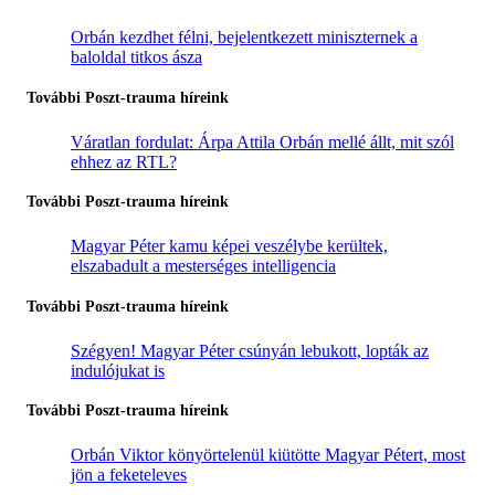
Orbán kezdhet félni, bejelentkezett miniszternek a
baloldal titkos ásza
További Poszt-trauma híreink
Váratlan fordulat: Árpa Attila Orbán mellé állt, mit szól
ehhez az RTL?
További Poszt-trauma híreink
Magyar Péter kamu képei veszélybe kerültek,
elszabadult a mesterséges intelligencia
További Poszt-trauma híreink
Szégyen! Magyar Péter csúnyán lebukott, lopták az
indulójukat is
További Poszt-trauma híreink
Orbán Viktor könyörtelenül kiütötte Magyar Pétert, most
jön a feketeleves