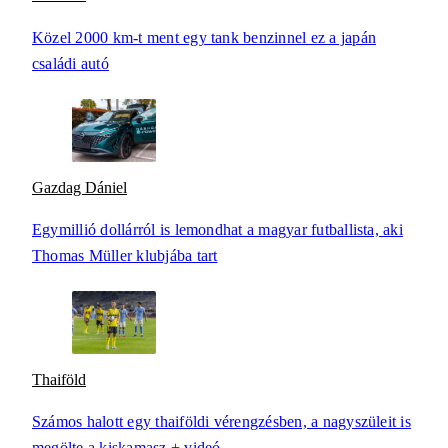
Közel 2000 km-t ment egy tank benzinnel ez a japán
családi autó
Gazdag Dániel
Egymillió dollárról is lemondhat a magyar futballista, aki
Thomas Müller klubjába tart
Thaiföld
Számos halott egy thaiföldi vérengzésben, a nagyszüleit is
megölte a kiskamasz + videó