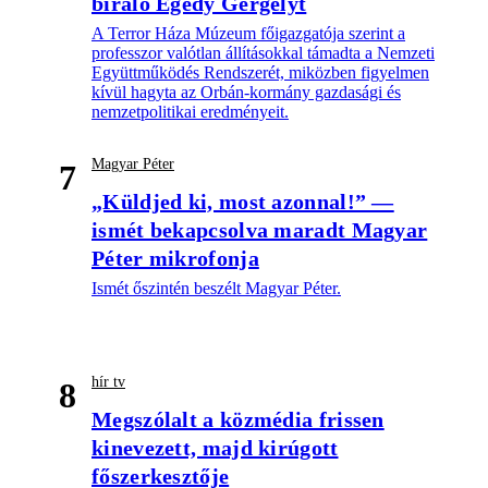
bíráló Egedy Gergelyt
A Terror Háza Múzeum főigazgatója szerint a
professzor valótlan állításokkal támadta a Nemzeti
Együttműködés Rendszerét, miközben figyelmen
kívül hagyta az Orbán-kormány gazdasági és
nemzetpolitikai eredményeit.
Magyar Péter
7
„Küldjed ki, most azonnal!” —
ismét bekapcsolva maradt Magyar
Péter mikrofonja
Ismét őszintén beszélt Magyar Péter.
hír tv
8
Megszólalt a közmédia frissen
kinevezett, majd kirúgott
főszerkesztője