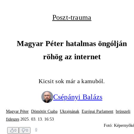
Poszt-trauma
Magyar Péter hatalmas öngólján
röhög az internet
Kicsit sok már a kamuból.
Csépányi Balázs
Magyar Péter
Dömötör Csaba
Ukrajnának
Európai Parlament
brüsszeli
fideszes
2025. 03. 13. 16:53
Fotó: Képernyők
0
0
0