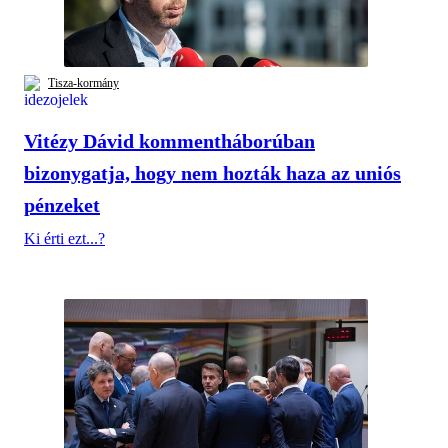
Tisza-kormány
Vitézy Dávid kommentháborúban
bizonygatja, hogy nem hozták haza az uniós
pénzeket
Ki érti ezt...?