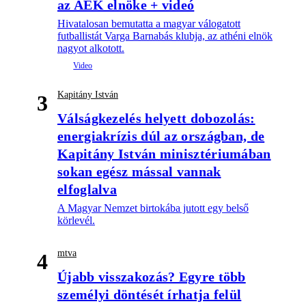
az AEK elnöke + videó
Hivatalosan bemutatta a magyar válogatott
futballistát Varga Barnabás klubja, az athéni elnök
nagyot alkotott.
Kapitány István
3
Válságkezelés helyett dobozolás:
energiakrízis dúl az országban, de
Kapitány István minisztériumában
sokan egész mással vannak
elfoglalva
A Magyar Nemzet birtokába jutott egy belső
körlevél.
mtva
4
Újabb visszakozás? Egyre több
személyi döntését írhatja felül