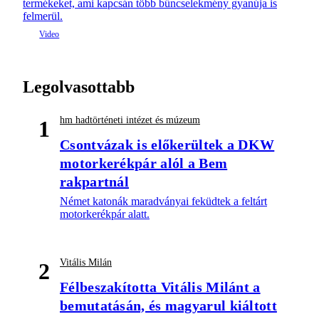
termékeket, ami kapcsán több bűncselekmény gyanúja is
felmerül.
Legolvasottabb
hm hadtörténeti intézet és múzeum
1
Csontvázak is előkerültek a DKW
motorkerékpár alól a Bem
rakpartnál
Német katonák maradványai feküdtek a feltárt
motorkerékpár alatt.
Vitális Milán
2
Félbeszakította Vitális Milánt a
bemutatásán, és magyarul kiáltott