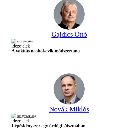
Gajdics Ottó
európai unió
A vakítás neobolsevik módszertana
Novák Miklós
magyarország
Lépéskényszer egy ördögi játszmában