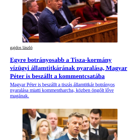
gajdos lászló
Egyre botrányosabb a Tisza-kormány
vízügyi államtitkárának nyaralása, Magyar
Péter is beszállt a kommentcsatába
Magyar Péter is beszállt a tiszás államtitkár botrányos
nyaralása miatti kommentharcba, közben öngólt lőve
magának.