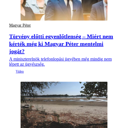
Magyar Péter
Törvény előtti egyenlőtlenség – Miért nem
kérték még ki Magyar Péter mentelmi
jogát?
A miniszterelnök telefonlopási ügyében még mindig nem
lépett az ügyészség.