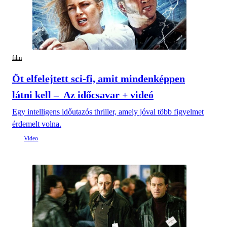
film
Öt elfelejtett sci-fi, amit mindenképpen
látni kell – Az időcsavar + videó
Egy intelligens időutazós thriller, amely jóval több figyelmet
érdemelt volna.