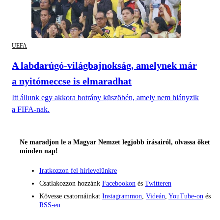
UEFA
A labdarúgó-világbajnokság, amelynek már
a nyitómeccse is elmaradhat
Itt állunk egy akkora botrány küszöbén, amely nem hiányzik
a FIFA-nak.
Ne maradjon le a Magyar Nemzet legjobb írásairól, olvassa őket
minden nap!
Iratkozzon fel hírlevelünkre
Csatlakozzon hozzánk
Facebookon
és
Twitteren
Kövesse csatornáinkat
Instagrammon
,
Videán
,
YouTube-on
és
RSS-en