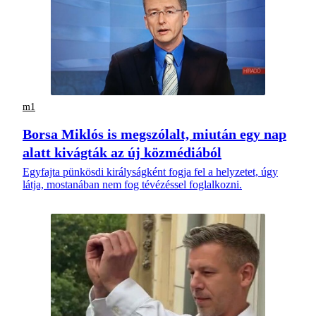
m1
Borsa Miklós is megszólalt, miután egy nap
alatt kivágták az új közmédiából
Egyfajta pünkösdi királyságként fogja fel a helyzetet, úgy
látja, mostanában nem fog tévézéssel foglalkozni.