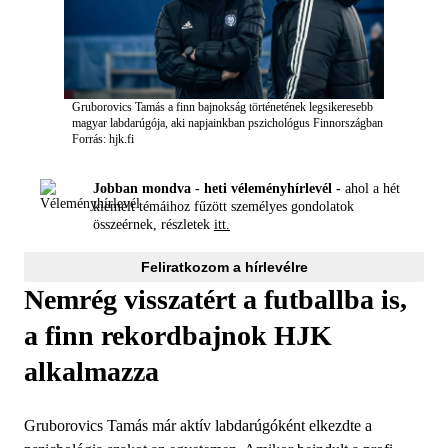
Gruborovics Tamás a finn bajnokság történetének legsikeresebb
magyar labdarúgója, aki napjainkban pszichológus Finnországban
Forrás: hjk.fi
Jobban mondva - heti véleményhírlevél -
ahol a hét
kiemelt témáihoz fűzött személyes gondolatok
összeérnek, részletek
itt.
Feliratkozom a hírlevélre
Nemrég visszatért a futballba is,
a finn rekordbajnok HJK
alkalmazza
Gruborovics Tamás már aktív labdarúgóként elkezdte a