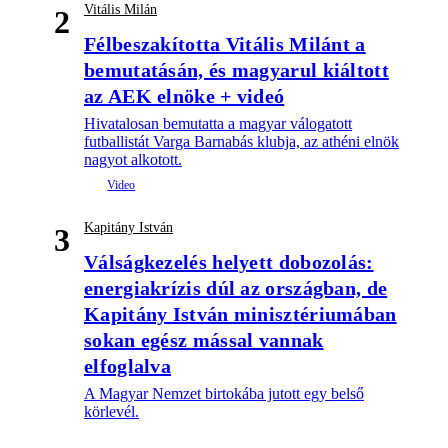
Vitális Milán
2
Félbeszakította Vitális Milánt a
bemutatásán, és magyarul kiáltott
az AEK elnöke + videó
Hivatalosan bemutatta a magyar válogatott
futballistát Varga Barnabás klubja, az athéni elnök
nagyot alkotott.
Kapitány István
3
Válságkezelés helyett dobozolás:
energiakrízis dúl az országban, de
Kapitány István minisztériumában
sokan egész mással vannak
elfoglalva
A Magyar Nemzet birtokába jutott egy belső
körlevél.