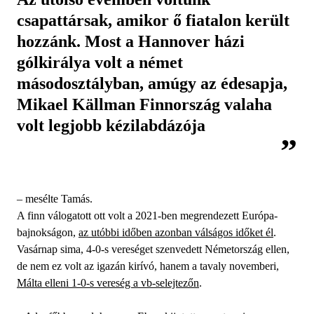
csapattársak, amikor ő fiatalon került
hozzánk. Most a Hannover házi
gólkirálya volt a német
másodosztályban, amúgy az édesapja,
Mikael Källman Finnország valaha
volt legjobb kézilabdázója
– mesélte Tamás.
A finn válogatott ott volt a 2021-ben megrendezett Európa-
bajnokságon,
az utóbbi időben azonban válságos időket él
.
Vasárnap sima, 4-0-s vereséget szenvedett Németország ellen,
de nem ez volt az igazán kirívó, hanem a tavaly novemberi,
Málta elleni 1-0-s vereség a vb-selejtezőn
.