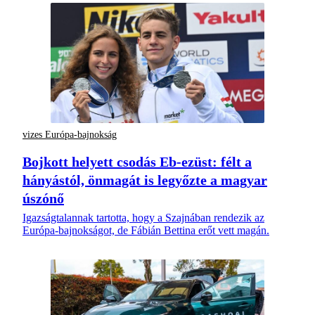
vizes Európa-bajnokság
Bojkott helyett csodás Eb-ezüst: félt a
hányástól, önmagát is legyőzte a magyar
úszónő
Igazságtalannak tartotta, hogy a Szajnában rendezik az
Európa-bajnokságot, de Fábián Bettina erőt vett magán.