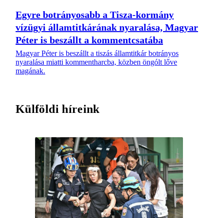
Egyre botrányosabb a Tisza-kormány
vízügyi államtitkárának nyaralása, Magyar
Péter is beszállt a kommentcsatába
Magyar Péter is beszállt a tiszás államtitkár botrányos
nyaralása miatti kommentharcba, közben öngólt lőve
magának.
Külföldi híreink