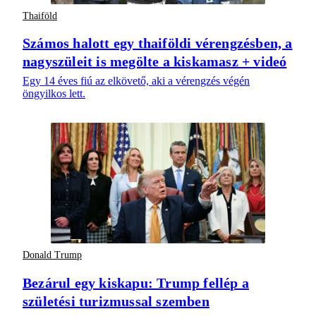
Thaiföld
Számos halott egy thaiföldi vérengzésben, a
nagyszüleit is megölte a kiskamasz + videó
Egy 14 éves fiú az elkövető, aki a vérengzés végén
öngyilkos lett.
Donald Trump
Bezárul egy kiskapu: Trump fellép a
születési turizmussal szemben