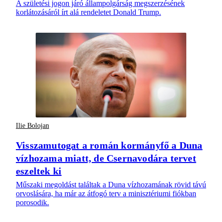
A születési jogon járó állampolgárság megszerzésének
korlátozásáról írt alá rendeletet Donald Trump.
Ilie Bolojan
Visszamutogat a román kormányfő a Duna
vízhozama miatt, de Csernavodára tervet
eszeltek ki
Műszaki megoldást találtak a Duna vízhozamának rövid távú
orvoslására, ha már az átfogó terv a minisztériumi fiókban
porosodik.