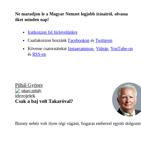
Ne maradjon le a Magyar Nemzet legjobb írásairól, olvassa
őket minden nap!
Iratkozzon fel hírlevelünkre
Csatlakozzon hozzánk
Facebookon
és
Twitteren
Kövesse csatornáinkat
Instagrammon
,
Videán
,
YouTube-on
és
RSS-en
Pilhál György
takaró mihály
Csak a baj volt Takaróval?
Bizony nehéz volt ilyen régi vágású, bogaras emberrel együtt dolgoz