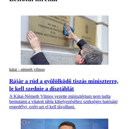
kátai - németh vilmos
Rájár a rúd a gyűlölködő tiszás miniszterre,
le kell szednie a dísztáblát
A Kátai-Németh Vilmos vezette minisztérium nem tudta
bemutatni a vitatott tábla kihelyezéséhez szükséges hatósági
engedélyt, ezért azt el kell távolítani.