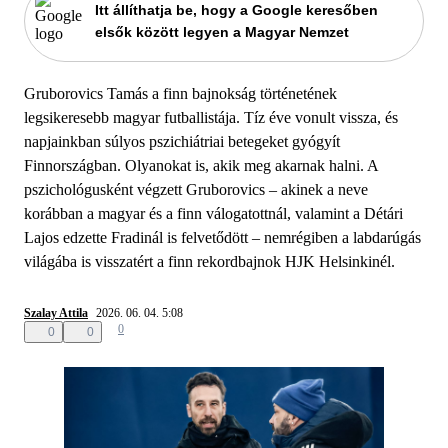
Itt állíthatja be, hogy a Google keresőben
elsők között legyen a Magyar Nemzet
Gruborovics Tamás a finn bajnokság történetének
legsikeresebb magyar futballistája. Tíz éve vonult vissza, és
napjainkban súlyos pszichiátriai betegeket gyógyít
Finnországban. Olyanokat is, akik meg akarnak halni. A
pszichológusként végzett Gruborovics – akinek a neve
korábban a magyar és a finn válogatottnál, valamint a Détári
Lajos edzette Fradinál is felvetődött – nemrégiben a labdarúgás
világába is visszatért a finn rekordbajnok HJK Helsinkinél.
Szalay Attila
2026. 06. 04. 5:08
0
0
0