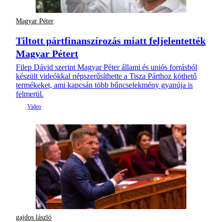
Magyar Péter
Tiltott pártfinanszírozás miatt feljelentették
Magyar Pétert
Filep Dávid szerint Magyar Péter állami és uniós forrásból
készült videókkal népszerűsíthette a Tisza Párthoz köthető
termékeket, ami kapcsán több bűncselekmény gyanúja is
felmerül.
gajdos lászló