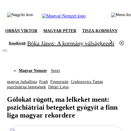
ORBÁN VIKTOR
MAGYAR PÉTER
TISZA-KORMÁNY
Bóka János: A kormány válságkezelésből el
Rendkívüli
Magyar Nemzet
Sport
magyar futballista
Fradi
Finnország
Gruborovics Tamás
pszichiátriai betegségek
Détári Lajos
Gólokat rúgott, ma lelkeket ment:
pszichiátriai betegeket gyógyít a finn
liga magyar rekordere