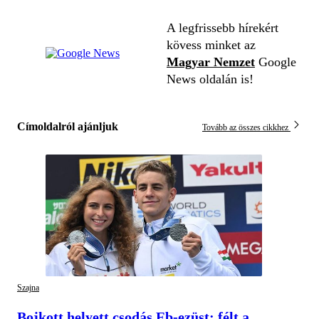
A legfrissebb hírekért
kövess minket az
Magyar Nemzet
Google
News oldalán is!
Címoldalról ajánljuk
Tovább az összes cikkhez
Szajna
Bojkott helyett csodás Eb-ezüst: félt a