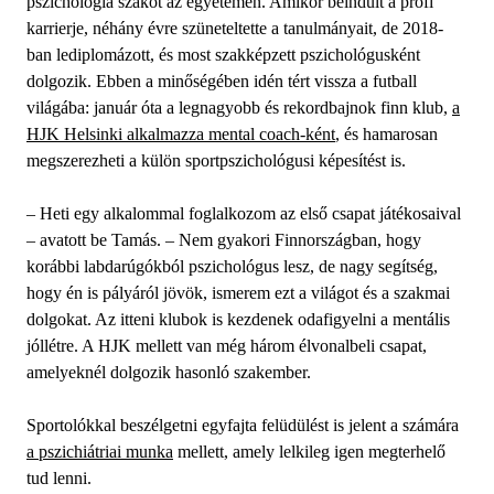
pszichológia szakot az egyetemen. Amikor beindult a profi
karrierje, néhány évre szüneteltette a tanulmányait, de 2018-
ban lediplomázott, és most szakképzett pszichológusként
dolgozik. Ebben a minőségében idén tért vissza a futball
világába: január óta a legnagyobb és rekordbajnok finn klub,
a
HJK Helsinki alkalmazza mental coach-ként
, és hamarosan
megszerezheti a külön sportpszichológusi képesítést is.
– Heti egy alkalommal foglalkozom az első csapat játékosaival
– avatott be Tamás. – Nem gyakori Finnországban, hogy
korábbi labdarúgókból pszichológus lesz, de nagy segítség,
hogy én is pályáról jövök, ismerem ezt a világot és a szakmai
dolgokat. Az itteni klubok is kezdenek odafigyelni a mentális
jóllétre. A HJK mellett van még három élvonalbeli csapat,
amelyeknél dolgozik hasonló szakember.
Sportolókkal beszélgetni egyfajta felüdülést is jelent a számára
a pszichiátriai munka
mellett, amely lelkileg igen megterhelő
tud lenni.