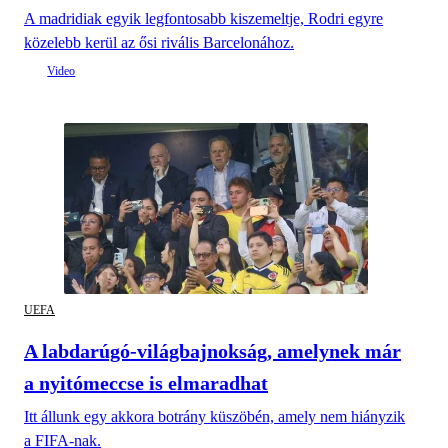
A madridiak egyik legfontosabb kiszemeltje, Rodri egyre
közelebb kerül az ősi rivális Barcelonához.
UEFA
A labdarúgó-világbajnokság, amelynek már
a nyitómeccse is elmaradhat
Itt állunk egy akkora botrány küszöbén, amely nem hiányzik
a FIFA-nak.