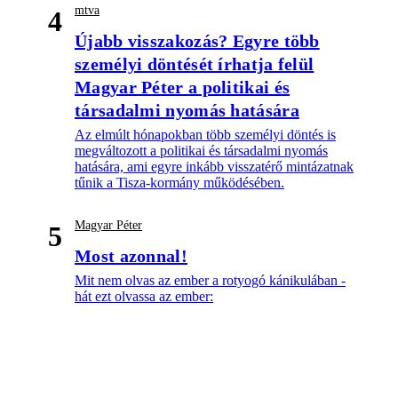
mtva
4
Újabb visszakozás? Egyre több
személyi döntését írhatja felül
Magyar Péter a politikai és
társadalmi nyomás hatására
Az elmúlt hónapokban több személyi döntés is
megváltozott a politikai és társadalmi nyomás
hatására, ami egyre inkább visszatérő mintázatnak
tűnik a Tisza-kormány működésében.
Magyar Péter
5
Most azonnal!
Mit nem olvas az ember a rotyogó kánikulában -
hát ezt olvassa az ember: