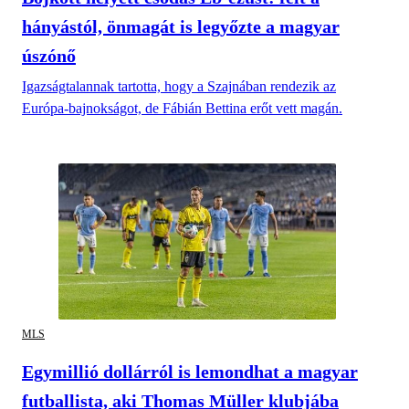
hányástól, önmagát is legyőzte a magyar
úszónő
Igazságtalannak tartotta, hogy a Szajnában rendezik az
Európa-bajnokságot, de Fábián Bettina erőt vett magán.
MLS
Egymillió dollárról is lemondhat a magyar
futballista, aki Thomas Müller klubjába