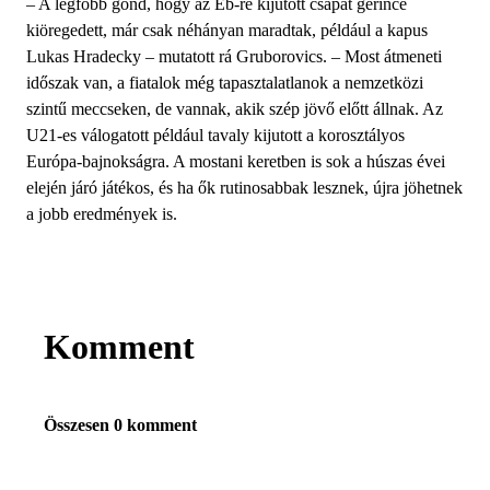
– A legfőbb gond, hogy az Eb-re kijutott csapat gerince
kiöregedett, már csak néhányan maradtak, például a kapus
Lukas Hradecky – mutatott rá Gruborovics. – Most átmeneti
időszak van, a fiatalok még tapasztalatlanok a nemzetközi
szintű meccseken, de vannak, akik szép jövő előtt állnak. Az
U21-es válogatott például tavaly kijutott a korosztályos
Európa-bajnokságra. A mostani keretben is sok a húszas évei
elején járó játékos, és ha ők rutinosabbak lesznek, újra jöhetnek
a jobb eredmények is.
Komment
Összesen 0 komment