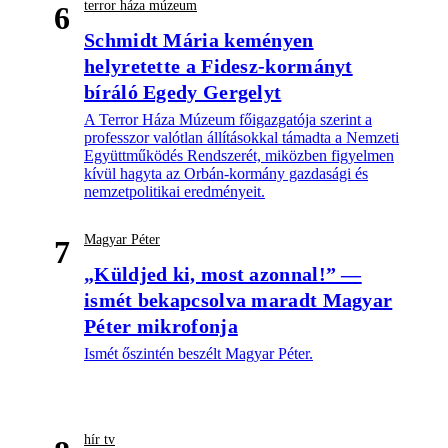
terror háza múzeum
6
Schmidt Mária keményen
helyretette a Fidesz-kormányt
bíráló Egedy Gergelyt
A Terror Háza Múzeum főigazgatója szerint a
professzor valótlan állításokkal támadta a Nemzeti
Együttműködés Rendszerét, miközben figyelmen
kívül hagyta az Orbán-kormány gazdasági és
nemzetpolitikai eredményeit.
Magyar Péter
7
„Küldjed ki, most azonnal!” —
ismét bekapcsolva maradt Magyar
Péter mikrofonja
Ismét őszintén beszélt Magyar Péter.
hír tv