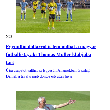
MLS
Egymillió dollárról is lemondhat a magyar
futballista, aki Thomas Müller klubjába
tart
Újra csapatot válthat az Egyesült Államokban Gazdag
Dániel, a tavalyi nagydöntős együttes hívja.