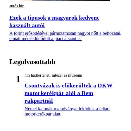
autós hír
Ezek a típusok a magyarok kedvenc
használt autói
A forint erősödésével párhuzamosan nagyot nőtt a behozatal,
emiatt mérséklődődött a piaci árszint is.
Legolvasottabb
hm hadtörténeti intézet és múzeum
1
Csontvázak is előkerültek a DKW
motorkerékpár alól a Bem
rakpartnál
Német katonák maradványai feküdtek a feltárt
motorkerékpár alatt.