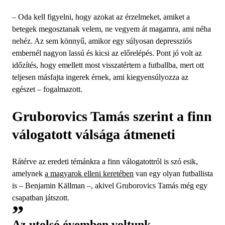
– Oda kell figyelni, hogy azokat az érzelmeket, amiket a
betegek megosztanak velem, ne vegyem át magamra, ami néha
nehéz. Az sem könnyű, amikor egy súlyosan depressziós
embernél nagyon lassú és kicsi az előrelépés. Pont jó volt az
időzítés, hogy emellett most visszatértem a futballba, mert ott
teljesen másfajta ingerek érnek, ami kiegyensúlyozza az
egészet – fogalmazott.
Gruborovics Tamás szerint a finn
válogatott válsága átmeneti
Rátérve az eredeti témánkra a finn válogatottról is szó esik,
amelynek
a magyarok elleni keretében
van egy olyan futballista
is – Benjamin Källman –, akivel Gruborovics Tamás még egy
csapatban játszott.
Az utolsó évemben voltunk