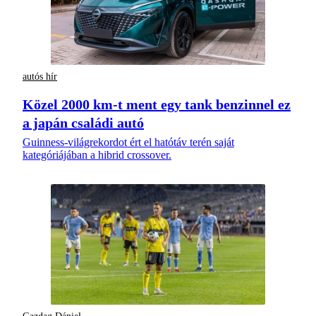
autós hír
Közel 2000 km-t ment egy tank benzinnel ez
a japán családi autó
Guinness-világrekordot ért el hatótáv terén saját
kategóriájában a hibrid crossover.