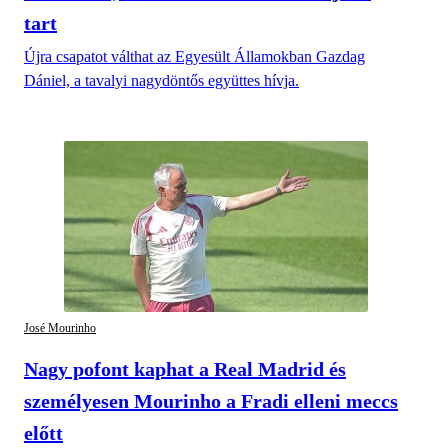
tart
Újra csapatot válthat az Egyesült Államokban Gazdag
Dániel, a tavalyi nagydöntős együttes hívja.
José Mourinho
Nagy pofont kaphat a Real Madrid és
személyesen Mourinho a Fradi elleni meccs
előtt