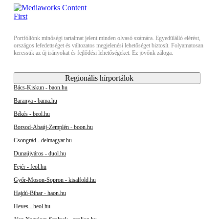
Portfóliónk minőségi tartalmat jelent minden olvasó számára. Egyedülálló elérést,
országos lefedettséget és változatos megjelenési lehetőséget biztosít. Folyamatosan
keressük az új irányokat és fejlődési lehetőségeket. Ez jövőnk záloga.
Regionális hírportálok
Bács-Kiskun - baon.hu
Baranya - bama.hu
Békés - beol.hu
Borsod-Abaúj-Zemplén - boon.hu
Csongrád - delmagyar.hu
Dunaújváros - duol.hu
Fejér - feol.hu
Győr-Moson-Sopron - kisalfold.hu
Hajdú-Bihar - haon.hu
Heves - heol.hu