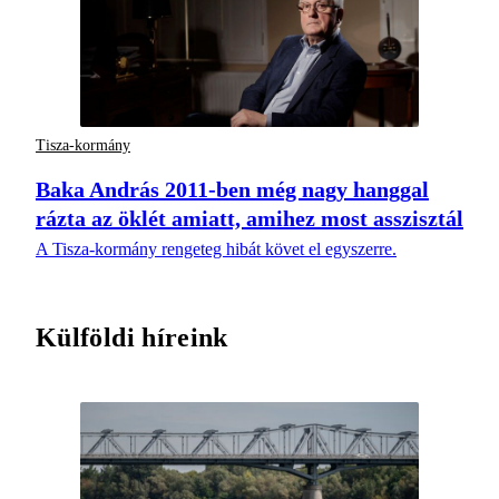
Tisza-kormány
Baka András 2011-ben még nagy hanggal
rázta az öklét amiatt, amihez most asszisztál
A Tisza-kormány rengeteg hibát követ el egyszerre.
Külföldi híreink