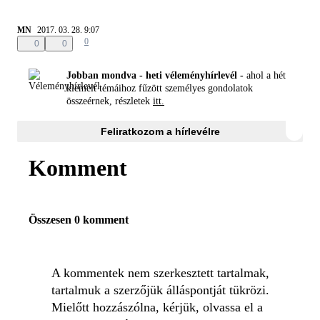
MN
2017. 03. 28. 9:07
0
0
0
Jobban mondva - heti véleményhírlevél -
ahol a hét
kiemelt témáihoz fűzött személyes gondolatok
összeérnek, részletek
itt.
Feliratkozom a hírlevélre
Komment
Összesen 0 komment
A kommentek nem szerkesztett tartalmak,
tartalmuk a szerzőjük álláspontját tükrözi.
Mielőtt hozzászólna, kérjük, olvassa el a