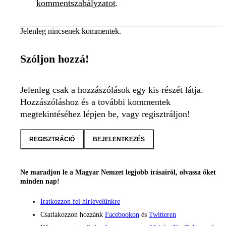
kommentszabályzatot
.
Jelenleg nincsenek kommentek.
Szóljon hozzá!
Jelenleg csak a hozzászólások egy kis részét látja.
Hozzászóláshoz és a további kommentek
megtekintéséhez lépjen be, vagy regisztráljon!
REGISZTRÁCIÓ
BEJELENTKEZÉS
Ne maradjon le a Magyar Nemzet legjobb írásairól, olvassa őket
minden nap!
Iratkozzon fel hírlevelünkre
Csatlakozzon hozzánk
Facebookon
és
Twitteren