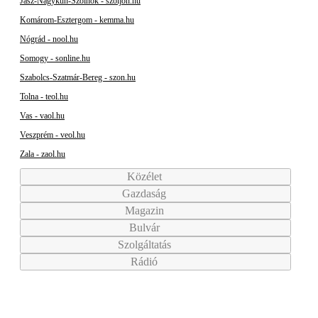
Jász-Nagykun-Szolnok - szoljon.hu
Komárom-Esztergom - kemma.hu
Nógrád - nool.hu
Somogy - sonline.hu
Szabolcs-Szatmár-Bereg - szon.hu
Tolna - teol.hu
Vas - vaol.hu
Veszprém - veol.hu
Zala - zaol.hu
Közélet
Gazdaság
Magazin
Bulvár
Szolgáltatás
Rádió