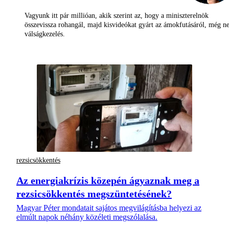
Vagyunk itt pár millióan, akik szerint az, hogy a miniszterelnök
összevissza rohangál, majd kisvideókat gyárt az ámokfutásáról, még 
válságkezelés.
rezsicsökkentés
Az energiakrízis közepén ágyaznak meg a
rezsicsökkentés megszüntetésének?
Magyar Péter mondatait sajátos megvilágításba helyezi az
elmúlt napok néhány közéleti megszólalása.