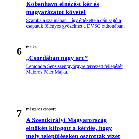
Köbenhavn elnézést kér és
magyarázatot követel
Szamba a szaunában – így értékelte a dán sajtó a
csapatuk fölényes győzelmét a DVSC otthonában.
majka
6
„Csordában nagy arc”
Lemondta Sepsiszentgyörgyre tervezett fellépését
Majoros Péter Majka.
mészáros csoport
7
A Szentkirályi Magyarország
elnökén kifogott a kérdés, hogy
mely településeken osztottak vizet