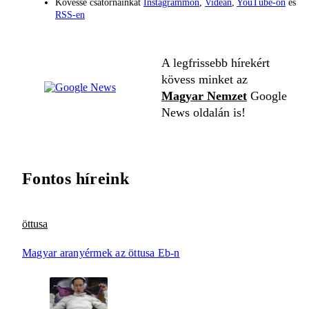
Kövesse csatornáinkat
Instagrammon
,
Videán
,
YouTube-on
és
RSS-en
A legfrissebb hírekért
kövess minket az
Magyar Nemzet
Google
News oldalán is!
Fontos híreink
öttusa
Magyar aranyérmek az öttusa Eb-n