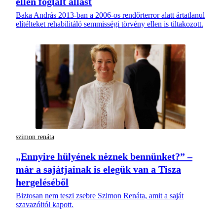
ellen foglalt állást
Baka András 2013-ban a 2006-os rendőrterror alatt ártatlanul
elítélteket rehabilitáló semmisségi törvény ellen is tiltakozott.
szimon renáta
„Ennyire hülyének nėznek bennünket?” –
már a sajátjainak is elegük van a Tisza
hergeléséből
Biztosan nem teszi zsebre Szimon Renáta, amit a saját
szavazóitól kapott.