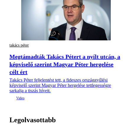
takács péter
Megtámadták Takács Pétert a nyílt utcán, a
képviselő szerint Magyar Péter hergelése
célt ért
Takács Péter feljelentést tett, a fideszes országgyűlési
képviselő szerint Magyar Péter hergelése tettlegességre
sarkalja a tiszás híveit.
Legolvasottabb