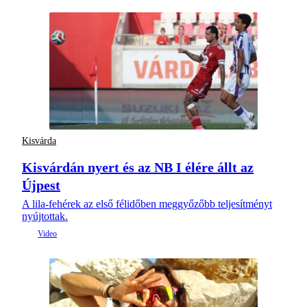
Kisvárda
Kisvárdán nyert és az NB I élére állt az
Újpest
A lila-fehérek az első félidőben meggyőzőbb teljesítményt
nyújtottak.