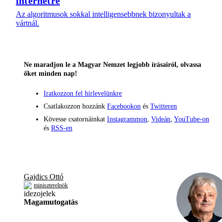
internetre
Az algoritmusok sokkal intelligensebbnek bizonyultak a
vártnál.
Ne maradjon le a Magyar Nemzet legjobb írásairól, olvassa
őket minden nap!
Iratkozzon fel hírlevelünkre
Csatlakozzon hozzánk
Facebookon
és
Twitteren
Kövesse csatornáinkat
Instagrammon
,
Videán
,
YouTube-on
és
RSS-en
Gajdics Ottó
miniszterelnök
Magamutogatás