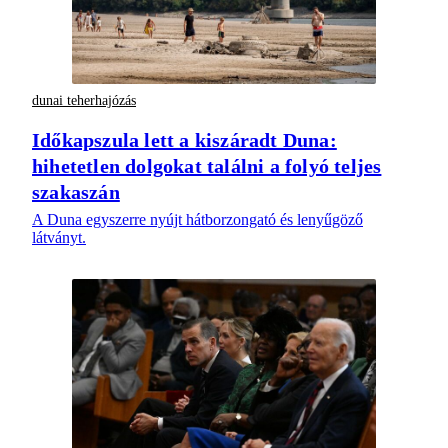
dunai teherhajózás
Időkapszula lett a kiszáradt Duna:
hihetetlen dolgokat találni a folyó teljes
szakaszán
A Duna egyszerre nyújt hátborzongató és lenyűgöző
látványt.