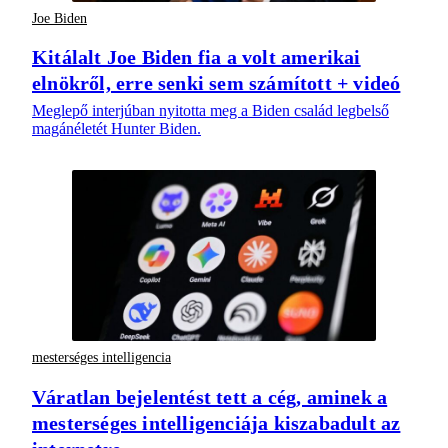
Joe Biden
Kitálalt Joe Biden fia a volt amerikai
elnökről, erre senki sem számított + videó
Meglepő interjúban nyitotta meg a Biden család legbelső
magánéletét Hunter Biden.
mesterséges intelligencia
Váratlan bejelentést tett a cég, aminek a
mesterséges intelligenciája kiszabadult az