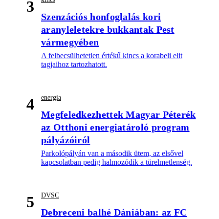
3
Szenzációs honfoglalás kori
aranyleletekre bukkantak Pest
vármegyében
A felbecsülhetetlen értékű kincs a korabeli elit
tagjaihoz tartozhatott.
energia
4
Megfeledkezhettek Magyar Péterék
az Otthoni energiatároló program
pályázóiról
Parkolópályán van a második ütem, az elsővel
kapcsolatban pedig halmozódik a türelmetlenség.
DVSC
5
Debreceni balhé Dániában: az FC