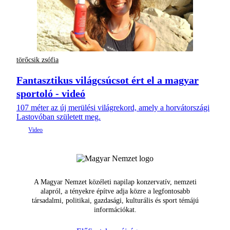
törőcsik zsófia
Fantasztikus világcsúcsot ért el a magyar
sportoló - videó
107 méter az új merülési világrekord, amely a horvátországi
Lastovóban született meg.
A Magyar Nemzet közéleti napilap konzervatív, nemzeti
alapról, a tényekre építve adja közre a legfontosabb
társadalmi, politikai, gazdasági, kulturális és sport témájú
információkat.