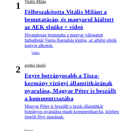
Vitális Milán
1
Félbeszakította Vitális Milánt a
bemutatásán, és magyarul kiáltott
az AEK elnöke + videó
Hivatalosan bemutatta a magyar válogatott
futballistát Varga Barnabás klubja, az athéni elnök
nagyot alkotott.
gajdos lászló
2
Egyre botrányosabb a Tisza-
kormány vízügyi államtitkárának
nyaralása, Magyar Péter is beszállt
a kommentcsatába
Magyar Péter is beszállt a tiszás államtitkár
botrányos nyaralása miatti kommentharcba, közben
öngólt lőve magának.
kincs