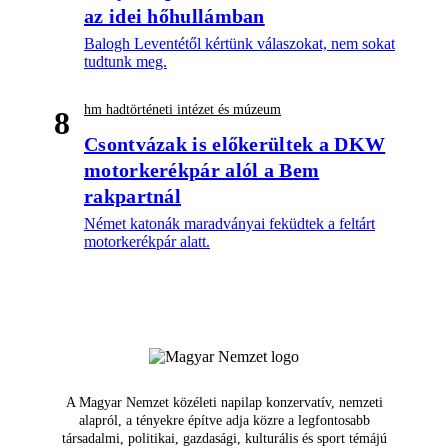
az idei hőhullámban
Balogh Leventétől kértünk válaszokat, nem sokat
tudtunk meg.
hm hadtörténeti intézet és múzeum
8
Csontvázak is előkerültek a DKW
motorkerékpár alól a Bem
rakpartnál
Német katonák maradványai feküdtek a feltárt
motorkerékpár alatt.
A Magyar Nemzet közéleti napilap konzervatív, nemzeti
alapról, a tényekre építve adja közre a legfontosabb
társadalmi, politikai, gazdasági, kulturális és sport témájú