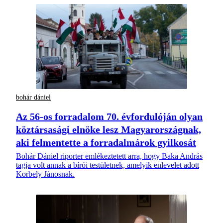
bohár dániel
Az 56-os forradalom 70. évfordulóján olyan
köztársasági elnöke lesz Magyarországnak,
aki felmentette a forradalmárok gyilkosát
Bohár Dániel riporter emlékeztetett arra, hogy Baka András
tagja volt annak a bírói testületnek, amelyik enlevelet adott
Korbely Jánosnak.