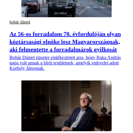
bohár dániel
Az 56-os forradalom 70. évfordulóján olyan
köztársasági elnöke lesz Magyarországnak,
aki felmentette a forradalmárok gyilkosát
Bohár Dániel riporter emlékeztetett arra, hogy Baka András
tagja volt annak a bírói testületnek, amelyik enlevelet adott
Korbely Jánosnak.