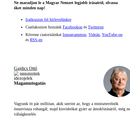
Ne maradjon le a Magyar Nemzet legjobb írásairól, olvassa
őket minden nap!
Iratkozzon fel hírlevelünkre
Csatlakozzon hozzánk
Facebookon
és
Twitteren
Kövesse csatornáinkat
Instagrammon
,
Videán
,
YouTube-on
és
RSS-en
Gajdics Ottó
miniszterelnök
Magamutogatás
Vagyunk itt pár millióan, akik szerint az, hogy a miniszterelnök
összevissza rohangál, majd kisvideókat gyárt az ámokfutásáról, még 
válságkezelés.