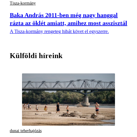
Tisza-kormány
Baka András 2011-ben még nagy hanggal
rázta az öklét amiatt, amihez most asszisztál
A Tisza-kormány rengeteg hibát követ el egyszerre.
Külföldi híreink
dunai teherhajózás