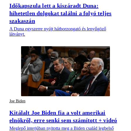
Időkapszula lett a kiszáradt Duna:
hihetetlen dolgokat találni a folyó teljes
szakaszán
A Duna egyszerre nyújt hátborzongató és lenyűgöző
látványt.
Joe Biden
Kitálalt Joe Biden fia a volt amerikai
elnökről, erre senki sem számított + videó
Meglepő interjúban nyitotta meg a Biden család legbelső