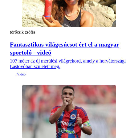
törőcsik zsófia
Fantasztikus világcsúcsot ért el a magyar
sportoló - videó
107 méter az új merülési világrekord, amely a horvátországi
Lastovóban született meg.