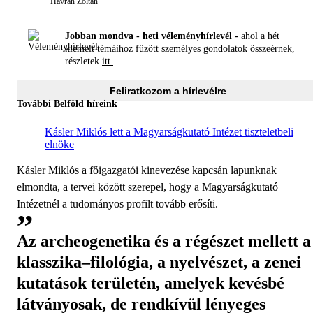
Havran Zoltán
Jobban mondva - heti véleményhírlevél -
ahol a hét
kiemelt témáihoz fűzött személyes gondolatok összeérnek,
részletek
itt.
Feliratkozom a hírlevélre
További Belföld híreink
Kásler Miklós lett a Magyarságkutató Intézet tiszteletbeli
elnöke
Kásler Miklós a főigazgatói kinevezése kapcsán lapunknak
elmondta, a tervei között szerepel, hogy a Magyarságkutató
Intézetnél a tudományos profilt tovább erősíti.
Az archeogenetika és a régészet mellett a
klasszika–filológia, a nyelvészet, a zenei
kutatások területén, amelyek kevésbé
látványosak, de rendkívül lényeges