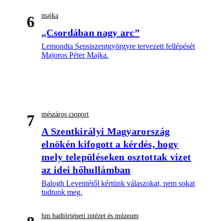
majka
6
„Csordában nagy arc”
Lemondta Sepsiszentgyörgyre tervezett fellépését
Majoros Péter Majka.
mészáros csoport
7
A Szentkirályi Magyarország
elnökén kifogott a kérdés, hogy
mely településeken osztottak vizet
az idei hőhullámban
Balogh Leventétől kértünk válaszokat, nem sokat
tudtunk meg.
hm hadtörténeti intézet és múzeum