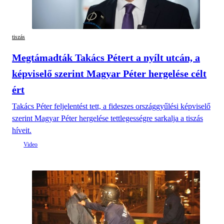
tiszás
Megtámadták Takács Pétert a nyílt utcán, a
képviselő szerint Magyar Péter hergelése célt
ért
Takács Péter feljelentést tett, a fideszes országgyűlési képviselő
szerint Magyar Péter hergelése tettlegességre sarkalja a tiszás
híveit.