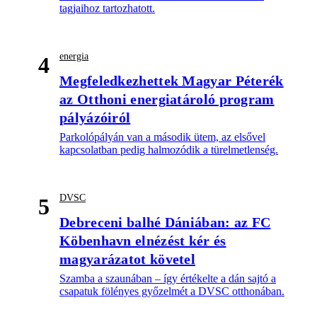
tagjaihoz tartozhatott.
energia
4
Megfeledkezhettek Magyar Péterék
az Otthoni energiatároló program
pályázóiról
Parkolópályán van a második ütem, az elsővel
kapcsolatban pedig halmozódik a türelmetlenség.
DVSC
5
Debreceni balhé Dániában: az FC
Köbenhavn elnézést kér és
magyarázatot követel
Szamba a szaunában – így értékelte a dán sajtó a
csapatuk fölényes győzelmét a DVSC otthonában.