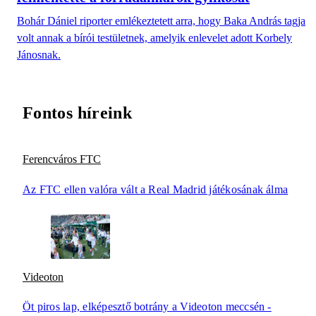
Bohár Dániel riporter emlékeztetett arra, hogy Baka András tagja
volt annak a bírói testületnek, amelyik enlevelet adott Korbely
Jánosnak.
Fontos híreink
Ferencváros FTC
Az FTC ellen valóra vált a Real Madrid játékosának álma
Videoton
Öt piros lap, elképesztő botrány a Videoton meccsén -