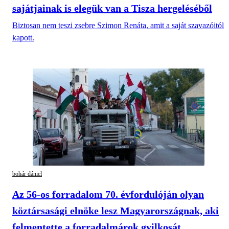
sajátjainak is elegük van a Tisza hergeléséből
Biztosan nem teszi zsebre Szimon Renáta, amit a saját szavazóitól
kapott.
bohár dániel
Az 56-os forradalom 70. évfordulóján olyan
köztársasági elnöke lesz Magyarországnak, aki
felmentette a forradalmárok gyilkosát