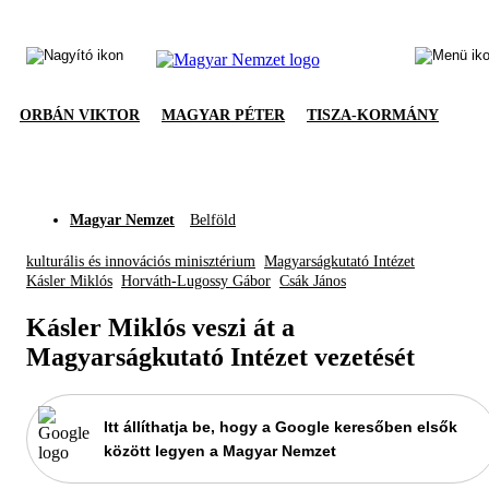
ORBÁN VIKTOR
MAGYAR PÉTER
TISZA-KORMÁNY
Magyar Nemzet
Belföld
kulturális és innovációs minisztérium
Magyarságkutató Intézet
Kásler Miklós
Horváth-Lugossy Gábor
Csák János
Kásler Miklós veszi át a
Magyarságkutató Intézet vezetését
Itt állíthatja be, hogy a Google keresőben elsők
között legyen a Magyar Nemzet