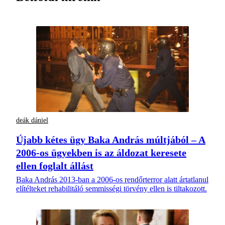
deák dániel
Újabb kétes ügy Baka András múltjából – A
2006-os ügyekben is az áldozat keresete
ellen foglalt állást
Baka András 2013-ban a 2006-os rendőrterror alatt ártatlanul
elítélteket rehabilitáló semmisségi törvény ellen is tiltakozott.