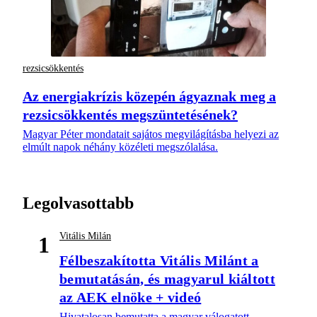
rezsicsökkentés
Az energiakrízis közepén ágyaznak meg a
rezsicsökkentés megszüntetésének?
Magyar Péter mondatait sajátos megvilágításba helyezi az
elmúlt napok néhány közéleti megszólalása.
Legolvasottabb
Vitális Milán
1
Félbeszakította Vitális Milánt a
bemutatásán, és magyarul kiáltott
az AEK elnöke + videó
Hivatalosan bemutatta a magyar válogatott