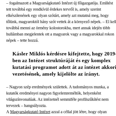
– fogalmazott a Magyarságkutató Intézet új főigazgatója. Említést
tett továbbá egy rendkívül érdekes tervről is, amely szerint
elkészítenének egy olyan szótárt, amely azt mutatná meg, hogy
tőlünk, magyaroktól hány szót vettek át a környező népek. – El kel
továbbá menni az örmény kolostorokba, mert annak idején több
hullámban megjelentek ott a magyarok vagy a magyarokkal rokon
népek – tette hozzá.
Kásler Miklós kérdésre kifejtette, hogy 2019
ben az Intézet struktúráját és egy komplex 
kutatási programot adott át az intézet akkori
vezetésének, amely kijelölte az irányt.
– Nagyon szép eredmények születtek. A tudományos munka, a
kutatók eredményei nagyon figyelemreméltók, helyenként
világszínvonalúak. Az intézetnél semmiféle profilszűkítést nem
tervezek – hangsúlyozta.
A
Magyarságkutató Intézet
azzal a céllal jött létre, hogy olyan