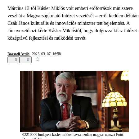
Március 13-tól Kásler Miklós volt emberi erőforrások minisztere
veszi át a Magyarságkutató Intézet vezetését – erről kedden délután
Csák János kulturális és innovációs miniszter tett bejelentést. A
tárcavezető azt kérte Kásler Miklóstól, hogy dolgozza ki az intézet
középtávú fejlesztési és működési tervét.
Borsodi Attila
2023. 03. 07. 16:58
0
0
0
02210906 budapest kasler miklos havran zoltan magyar nemzet
Fotó: