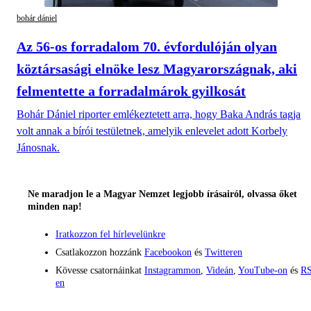
bohár dániel
Az 56-os forradalom 70. évfordulóján olyan
köztársasági elnöke lesz Magyarországnak, aki
felmentette a forradalmárok gyilkosát
Bohár Dániel riporter emlékeztetett arra, hogy Baka András tagja
volt annak a bírói testületnek, amelyik enlevelet adott Korbely
Jánosnak.
Ne maradjon le a Magyar Nemzet legjobb írásairól, olvassa őket
minden nap!
Iratkozzon fel hírlevelünkre
Csatlakozzon hozzánk
Facebookon
és
Twitteren
Kövesse csatornáinkat
Instagrammon
,
Videán
,
YouTube-on
és
RS
en