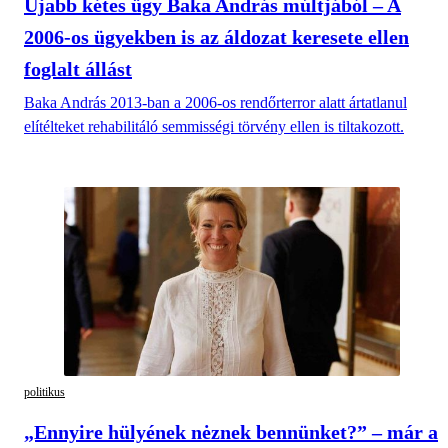
Újabb kétes ügy Baka András múltjából – A
2006-os ügyekben is az áldozat keresete ellen
foglalt állást
Baka András 2013-ban a 2006-os rendőrterror alatt ártatlanul
elítélteket rehabilitáló semmisségi törvény ellen is tiltakozott.
politikus
„Ennyire hülyének nėznek bennünket?” – már a