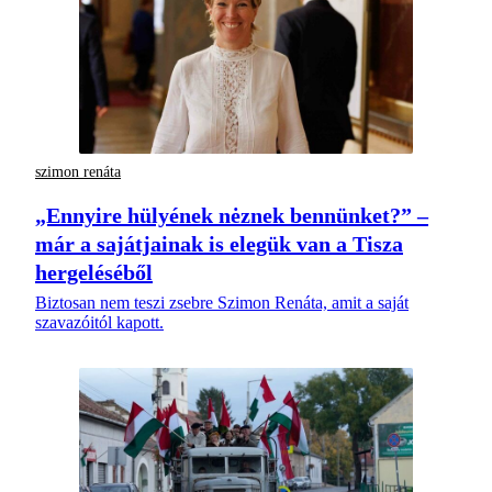
szimon renáta
„Ennyire hülyének nėznek bennünket?” –
már a sajátjainak is elegük van a Tisza
hergeléséből
Biztosan nem teszi zsebre Szimon Renáta, amit a saját
szavazóitól kapott.