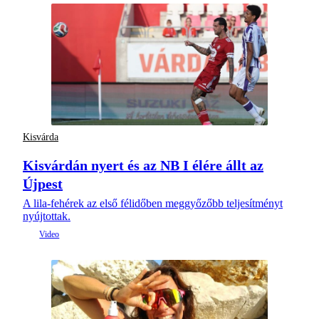
Kisvárda
Kisvárdán nyert és az NB I élére állt az
Újpest
A lila-fehérek az első félidőben meggyőzőbb teljesítményt
nyújtottak.