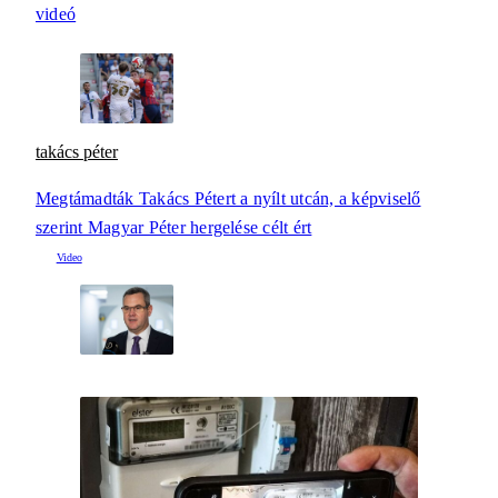
videó
takács péter
Megtámadták Takács Pétert a nyílt utcán, a képviselő
szerint Magyar Péter hergelése célt ért