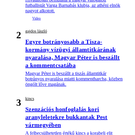
futballistát Varga Barnabás klubja, az athéni elnök
nagyot alkotott.
gajdos lászló
2
Egyre botrányosabb a Tisza-
kormány vízügyi államtitkárának
nyaralása, Magyar Péter is beszállt
a kommentcsatába
Magyar Péter is beszállt a tiszás államtitkár
botrányos nyaralása miatti kommentharcba, közben
öngólt lőve magának.
kincs
3
Szenzációs honfoglalás kori
aranyleletekre bukkantak Pest
vármegyében
A felbecsülhetetlen értékű kincs a korabeli elit