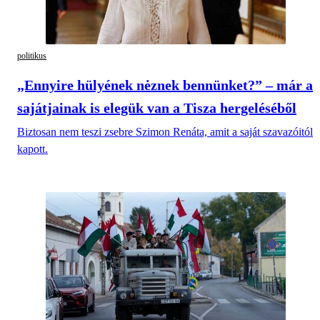
politikus
„Ennyire hülyének nėznek bennünket?” – már a
sajátjainak is elegük van a Tisza hergeléséből
Biztosan nem teszi zsebre Szimon Renáta, amit a saját szavazóitól
kapott.