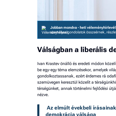
Jobban mondva - heti véleményhírlevél
személyes gondolatok összeérnek, részl
Válságban a liberális 
Ivan Krastev önálló és eredeti módon közel
be egy-egy téma elemzésekor, amelyek világ
gondolkoztassanak, ezért érdemes rá odafi
szemüvegen keresztül közelít a térségünkhö
térségünket, annak történelmi fejlődési útjá
nézve.
 Az elmúlt évekbeli írásainak
demokrácia válsága 