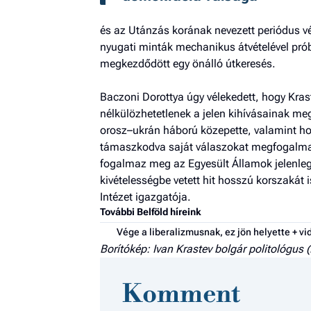
és az Utánzás korának nevezett periódus v
nyugati minták mechanikus átvételével próbá
megkezdődött egy önálló útkeresés.
Baczoni Dorottya úgy vélekedett, hogy Krast
nélkülözhetetlenek a jelen kihívásainak me
orosz–ukrán háború közepette, valamint ho
támaszkodva saját válaszokat megfogalmazn
fogalmaz meg az Egyesült Államok jelenlegi
kivételességbe vetett hit hosszú korszaká
Intézet igazgatója.
További Belföld híreink
Vége a liberalizmusnak, ez jön helyette + vi
Borítókép: Ivan Krastev bolgár politológus 
Komment