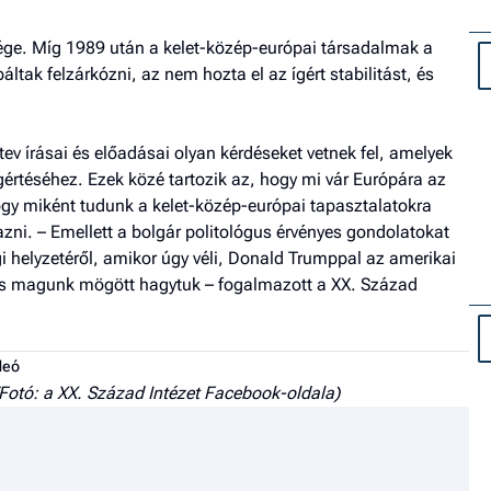
ége. Míg 1989 után a kelet-közép-európai társadalmak a
ltak felzárkózni, az nem hozta el az ígért stabilitást, és
ev írásai és előadásai olyan kérdéseket vetnek fel, amelyek
gértéséhez. Ezek közé tartozik az, hogy mi vár Európára az
gy miként tudunk a kelet-közép-európai tapasztalatokra
i. – Emellett a bolgár politológus érvényes gondolatokat
 helyzetéről, amikor úgy véli, Donald Trumppal az amerikai
t is magunk mögött hagytuk – fogalmazott a XX. Század
deó
(Fotó: a XX. Század Intézet Facebook-oldala)