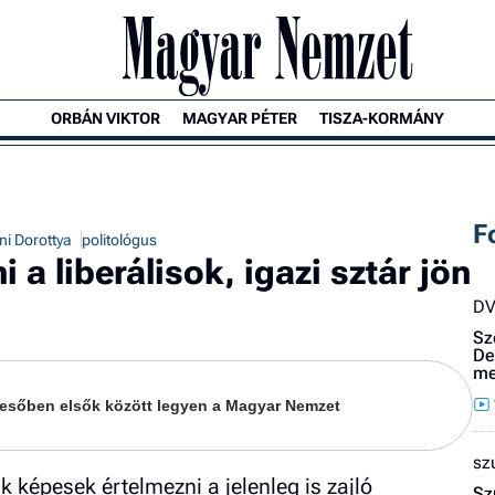
ORBÁN VIKTOR
MAGYAR PÉTER
TISZA-KORMÁNY
F
i Dorottya
politológus
a liberálisok, igazi sztár jön
D
Sz
De
me
keresőben elsők között legyen a Magyar Nemzet
sz
 képesek értelmezni a jelenleg is zajló
Sz