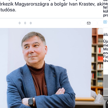
érkezik Magyarországra a bolgár Ivan Krastev, aki
na
fe
atudósa.
kü
pr
0
0
0
ál
Új
me
Ma
en
Fi
tá