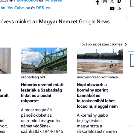
eán
,
YouTube-on
és
RSS-en
 kövess minket az
Magyar Nemzet
Google News
Tovább az összes cikkhez
szabadság híd
magyarország kormánya
Háborús arzenál miatt
Napi abszurd: a
s
lezárják a Szabadság
kormány szerint
aralt
hidat és a budai
kannából és
rakpartot
lajtoskocsiból lehet
locsolni, slaggal nem
A most megtalált
páncélöklöket az
A kormány újabb
int
ostromlott magyar és
bejegyzésben
olt,
német védőknek
magyarázta a
ési
szánhatták 1944-1945
vízkorlátozást minden