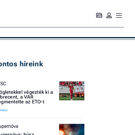
Ke
ontos híreink
VSC
ögletekkel végezték ki a
brecent, a VAR
gmentette az ETO-t
upernóva
upernóva: húsz