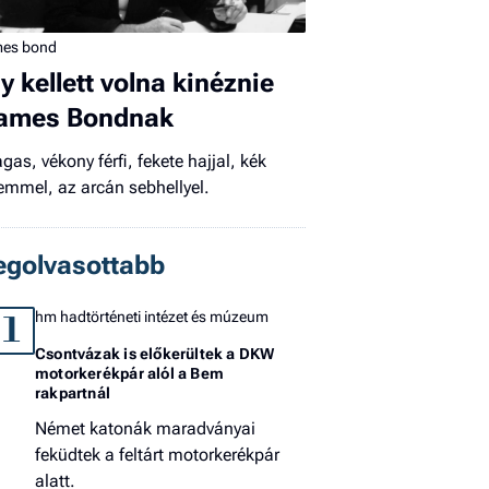
El
mes bond
az
új
gy kellett volna kinéznie
ames Bondnak
gas, vékony férfi, fekete hajjal, kék
emmel, az arcán sebhellyel.
egolvasottabb
hm hadtörténeti intézet és múzeum
1
Csontvázak is előkerültek a DKW
motorkerékpár alól a Bem
rakpartnál
Német katonák maradványai
feküdtek a feltárt motorkerékpár
alatt.