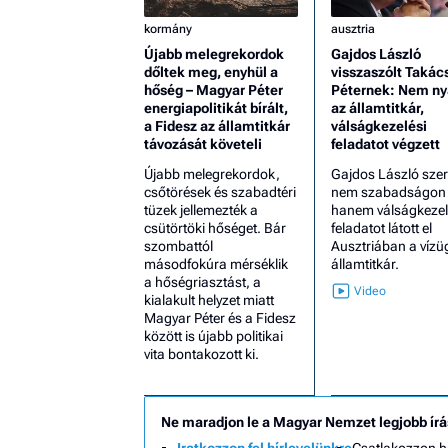
kormány
ausztria
Újabb melegrekordok
Gajdos László
dőltek meg, enyhül a
visszaszólt Takác
hőség – Magyar Péter
Péternek: Nem ny
energiapolitikát bírált,
az államtitkár,
a Fidesz az államtitkár
válságkezelési
távozását követeli
feladatot végzett
Újabb melegrekordok,
Gajdos László szer
csőtörések és szabadtéri
nem szabadságon v
tüzek jellemezték a
hanem válságkezel
csütörtöki hőséget. Bár
feladatot látott el
szombattól
Ausztriában a vízü
másodfokúra mérséklik
államtitkár.
a hőségriasztást, a
kialakult helyzet miatt
Magyar Péter és a Fidesz
között is újabb politikai
vita bontakozott ki.
Ne maradjon le a Magyar Nemzet legjobb írá
Iratkozzon fel hírlevelünkre
Csatlakozzon 