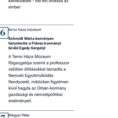
kánikulában - hát ezt olvassa az
ember:
terror háza múzeum
6
Schmidt Mária keményen
helyretette a Fidesz-kormányt
bíráló Egedy Gergelyt
A Terror Háza Múzeum
főigazgatója szerint a professzor
valótlan állításokkal támadta a
Nemzeti Együttműködés
Rendszerét, miközben figyelmen
kívül hagyta az Orbán-kormány
gazdasági és nemzetpolitikai
eredményeit.
Magyar Péter