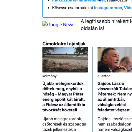
Kövesse csatornáinkat
Instagrammon
,
Vid
A legfrissebb hírekért
oldalán is!
Címoldalról ajánljuk
kormány
ausztria
Újabb melegrekordok
Gajdos László
dőltek meg, enyhül a
visszaszólt Takác
hőség – Magyar Péter
Péternek: Nem ny
energiapolitikát bírált,
az államtitkár,
a Fidesz az államtitkár
válságkezelési
távozását követeli
feladatot végzett
Újabb melegrekordok,
Gajdos László szer
csőtörések és szabadtéri
nem szabadságon v
tüzek jellemezték a
hanem válságkezel