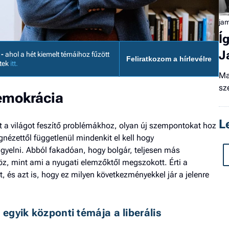
ja
Í
J
 -
ahol a hét kiemelt témáihoz fűzött
Feliratkozom a hírlevélre
etek
itt.
Ma
sz
demokrácia
L
ít a világot feszítő problémákhoz, olyan új szempontokat hoz
nézettől függetlenül mindenkit el kell hogy
gyelni. Abból fakadóan, hogy bolgár, teljesen más
z, mint ami a nyugati elemzőktől megszokott. Érti a
t, és azt is, hogy ez milyen következményekkel jár a jelenre
 egyik központi témája a liberális 