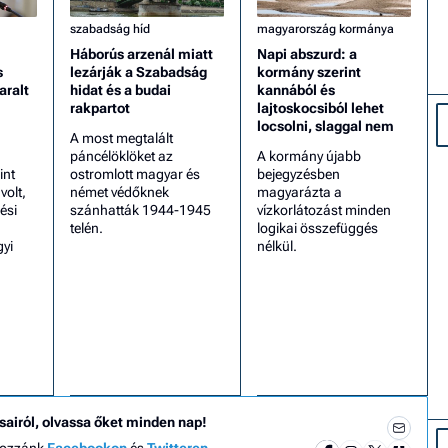
szabadság híd
magyarország kormánya
Háborús arzenál miatt
Napi abszurd: a
s
lezárják a Szabadság
kormány szerint
aralt
hidat és a budai
kannából és
rakpartot
lajtoskocsiból lehet
locsolni, slaggal nem
A most megtalált
páncélöklöket az
A kormány újabb
int
ostromlott magyar és
bejegyzésben
olt,
német védőknek
magyarázta a
ési
szánhatták 1944-1945
vízkorlátozást minden
telén.
logikai összefüggés
gyi
nélkül.
sairól, olvassa őket minden nap!
hozzánk
Facebookon
és
Twitteren