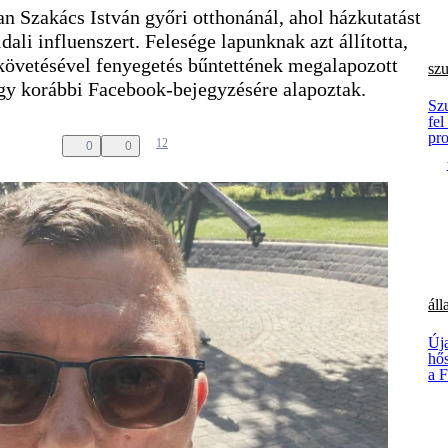
an Szakács István győri otthonánál, ahol házkutatást
dali influenszert. Felesége lapunknak azt állította,
követésével fenyegetés bűntettének megalapozott
sz
egy korábbi Facebook-bejegyzésére alapoztak.
Sz
fel
pr
12
0
0
áll
Új
hős
a F