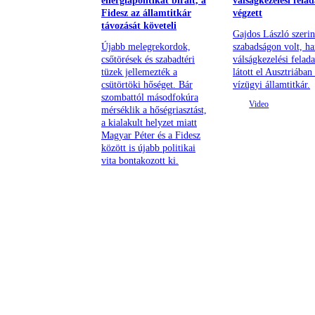
energiapolitikát bírált, a
válságkezelési felad
Fidesz az államtitkár
végzett
távozását követeli
Gajdos László szeri
Újabb melegrekordok,
szabadságon volt, h
csőtörések és szabadtéri
válságkezelési felada
tüzek jellemezték a
látott el Ausztriában
csütörtöki hőséget. Bár
vízügyi államtitkár.
szombattól másodfokúra
mérséklik a hőségriasztást,
a kialakult helyzet miatt
Magyar Péter és a Fidesz
között is újabb politikai
vita bontakozott ki.