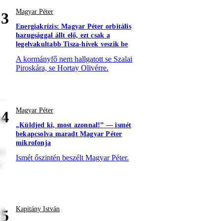
Magyar Péter
3
Energiakrízis: Magyar Péter orbitális
hazugsággal állt elő, ezt csak a
legelvakultabb Tisza-hívek veszik be
A kormányfő nem hallgatott se Szalai
Piroskára, se Hortay Olivérre.
Magyar Péter
4
„Küldjed ki, most azonnal!” — ismét
bekapcsolva maradt Magyar Péter
mikrofonja
re
Ismét őszintén beszélt Magyar Péter.
t
Kapitány István
5