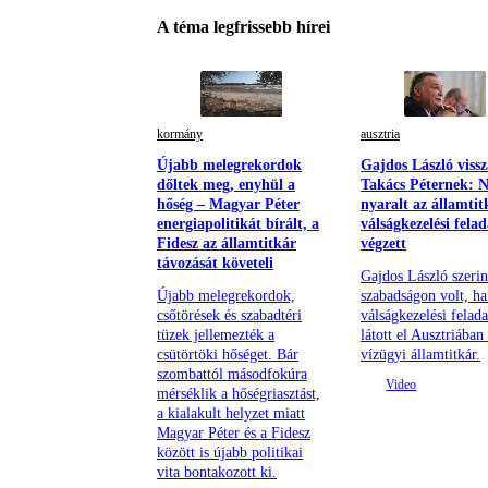
A téma legfrissebb hírei
kormány
ausztria
Újabb melegrekordok
Gajdos László vissz
dőltek meg, enyhül a
Takács Péternek: 
hőség – Magyar Péter
nyaralt az államtit
energiapolitikát bírált, a
válságkezelési felad
Fidesz az államtitkár
végzett
távozását követeli
Gajdos László szeri
Újabb melegrekordok,
szabadságon volt, h
csőtörések és szabadtéri
válságkezelési felada
tüzek jellemezték a
látott el Ausztriában
csütörtöki hőséget. Bár
vízügyi államtitkár.
szombattól másodfokúra
mérséklik a hőségriasztást,
a kialakult helyzet miatt
Magyar Péter és a Fidesz
között is újabb politikai
vita bontakozott ki.