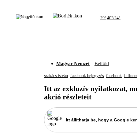
29°
40°/24°
Magyar Nemzet
Belföld
szakács istván
facebook bejegyzés
facebook
influen
Itt az exkluzív nyilatkozat, m
akció részleteit
Itt állíthatja be, hogy a Google 