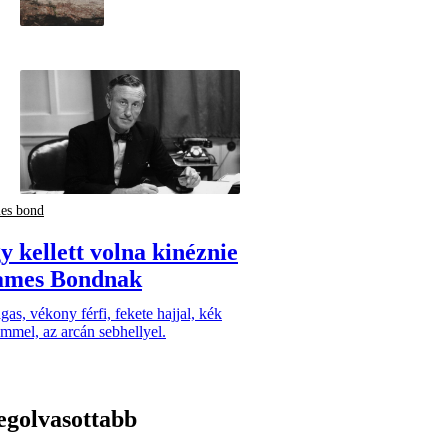
es bond
y kellett volna kinéznie
ames Bondnak
as, vékony férfi, fekete hajjal, kék
mmel, az arcán sebhellyel.
egolvasottabb