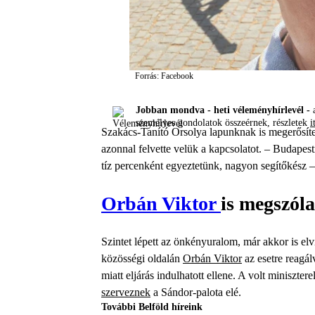
Forrás: Facebook
Jobban mondva - heti véleményhírlevél -
a
személyes gondolatok összeérnek, részletek
i
Szakács-Tanító Orsolya lapunknak is megerősíte
azonnal felvette velük a kapcsolatot. – Budapest
tíz percenként egyeztetünk, nagyon segítőkész –
Orbán Viktor
is megszóla
Szintet lépett az önkényuralom, már akkor is elv
közösségi oldalán
Orbán Viktor
az esetre reagá
miatt eljárás indulhatott ellene. A volt miniszte
szerveznek
a Sándor-palota elé.
További Belföld híreink