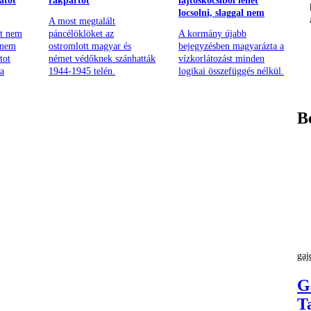
atot
rakpartot
lajtoskocsiból lehet
locsolni, slaggal nem
A most megtalált
nt nem
páncélöklöket az
A kormány újabb
anem
ostromlott magyar és
bejegyzésben magyarázta a
tot
német védőknek szánhatták
vízkorlátozást minden
 a
1944-1945 telén.
logikai összefüggés nélkül.
B
gaj
G
T