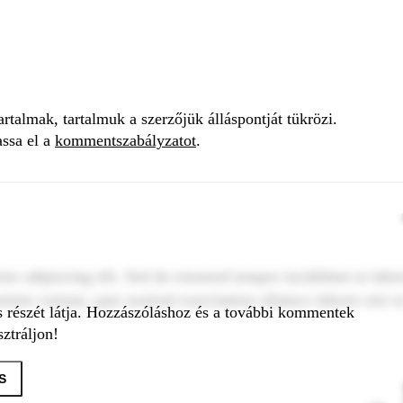
talmak, tartalmuk a szerzőjük álláspontját tükrözi.
assa el a
kommentszabályzatot
.
tur adipiscing elit. Sed do eiusmod tempor incididunt ut labo
inim veniam, quis nostrud exercitation ullamco laboris nisi u
s részét látja. Hozzászóláshoz és a további kommentek
ztráljon!
S