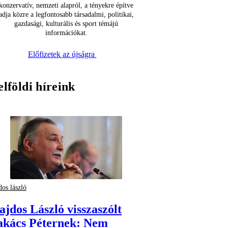
konzervatív, nemzeti alapról, a tényekre építve
adja közre a legfontosabb társadalmi, politikai,
gazdasági, kulturális és sport témájú
információkat.
Előfizetek az újságra
elföldi híreink
dos lászló
ajdos László visszaszólt
akács Péternek: Nem