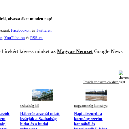
ról, olvassa őket minden nap!
ozzánk
Facebookon
és
Twitteren
án
,
YouTube-on
és
RSS-en
b hírekért kövess minket az
Magyar Nemzet
Google News
Tovább az összes cikkhez
szabadság híd
magyarország kormánya
aszólt
Háborús arzenál miatt
Napi abszurd: a
Nem
lezárják a Szabadság
kormány szerint
kár,
hidat és a budai
kannából és