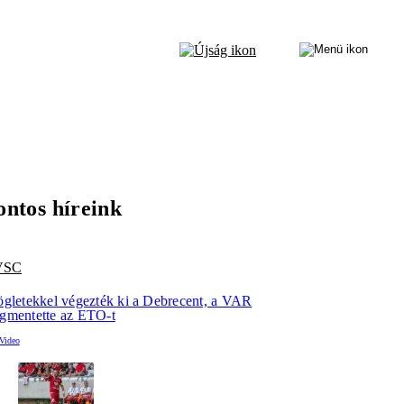
ontos híreink
VSC
ögletekkel végezték ki a Debrecent, a VAR
gmentette az ETO-t