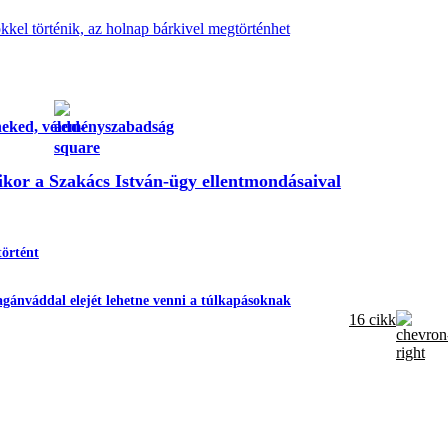
kkel történik, az holnap bárkivel megtörténhet
neked, véleményszabadság
kor a Szakács István-ügy ellentmondásaival
történt
gánváddal elejét lehetne venni a túlkapásoknak
16 cikk