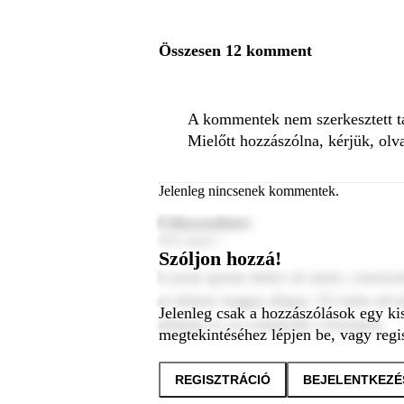
Összesen 12 komment
A kommentek nem szerkesztett tar
Mielőtt hozzászólna, kérjük, olv
Jelenleg nincsenek kommentek.
Felhasználónév
2024. január 1.
Szóljon hozzá!
Lorem ipsum dolor sit amet, consecte
et dolore magna aliqua. Ut enim ad m
Jelenleg csak a hozzászólások egy ki
aliquip ex ea commodo consequat.
megtekintéséhez lépjen be, vagy regis
REGISZTRÁCIÓ
BEJELENTKEZÉ