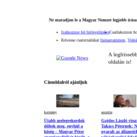
Ne maradjon le a Magyar Nemzet legjobb írásai
Iratkozzon fel hírlevelünkre
Csatlakozzon h
Kövesse csatornáinkat
Instagrammon
,
Vide
A legfrisseb
oldalán is!
Címoldalról ajánljuk
kormány
ausztria
Újabb melegrekordok
Gajdos László vissz
dőltek meg, enyhül a
Takács Péternek: 
hőség – Magyar Péter
nyaralt az államtit