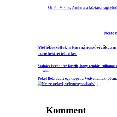
Orbán Viktor: Ami ma a köztársasági elnö
Nesze 
Mellébeszéltek a kormányszóvivők, ami
szembesítették őket
Szakács István: Az látszik, hogy rendőri túlkapás 
Pokol Béla adott egy tippet a Védvonalnak, pótma
Komment