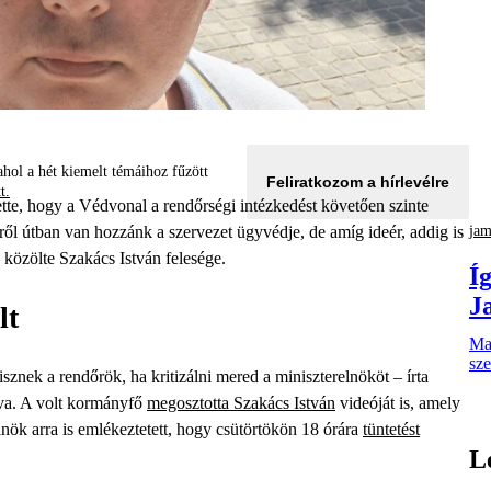
hol a hét kiemelt témáihoz fűzött
Feliratkozom a hírlevélre
tt.
tte, hogy a Védvonal a rendőrségi intézkedést követően szinte
jam
ről útban van hozzánk a szervezet ügyvédje, de amíg ideér, addig is
 közölte Szakács István felesége.
Íg
J
lt
Mag
sze
isznek a rendőrök, ha kritizálni mered a miniszterelnököt – írta
lva. A volt kormányfő
megosztotta Szakács István
videóját is, amely
relnök arra is emlékeztetett, hogy csütörtökön 18 órára
tüntetést
L