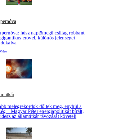
upernóva
upernóva: húsz naptömegű csillag robbant
 gigantikus erővel, különös jelenséget
odukálva
amtitkár
abb melegrekordok dőltek meg, enyhül a
ég – Magyar Péter energiapolitikát bírált,
idesz az államtitkár távozását követeli