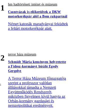
hm hadtörténeti intézet és múzeum
1
Csontvázak is előkerültek a DKW
motorkerékpár alól a Bem rakpartnál
Német katonák maradványai feküdtek
a feltárt motorkerékpár alatt.
terror háza múzeum
2
Schmidt Mária keményen helyretette
a Fidesz-kormányt bíráló Egedy
Gergelyt
A Terror Háza Múzeum főigazgatója
szerint a professzor valótlan
állításokkal támadta a Nemzeti
Együttműködés Rendszerét,
miközben figyelmen kívül hagyta az
Orbán-kormány gazdasági és
nemzetpolitikai eredményeit.