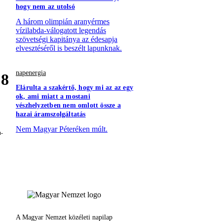
hogy nem az utolsó
A három olimpián aranyérmes
vízilabda-válogatott legendás
szövetségi kapitánya az édesapja
elvesztéséről is beszélt lapunknak.
napenergia
8
Elárulta a szakértő, hogy mi az az egy
ok, ami miatt a mostani
vészhelyzetben nem omlott össze a
hazai áramszolgáltatás
Nem Magyar Péteréken múlt.
A Magyar Nemzet közéleti napilap