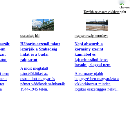
Tovább az összes cikkhez
szabadság híd
magyarország kormánya
aszólt
Háborús arzenál miatt
Napi abszurd: a
Nem
lezárják a Szabadság
kormány szerint
kár,
hidat és a budai
kannából és
atot
rakpartot
lajtoskocsiból lehet
locsolni, slaggal nem
A most megtalált
nt nem
páncélöklöket az
A kormány újabb
anem
ostromlott magyar és
bejegyzésben magyarázta a
tot
német védőknek szánhatták
vízkorlátozást minden
 a
1944-1945 telén.
logikai összefüggés nélkül.