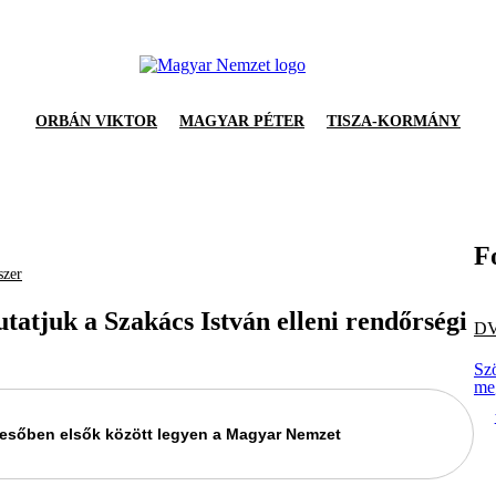
ORBÁN VIKTOR
MAGYAR PÉTER
TISZA-KORMÁNY
F
szer
utatjuk a Szakács István elleni rendőrségi
D
Sz
me
keresőben elsők között legyen a Magyar Nemzet