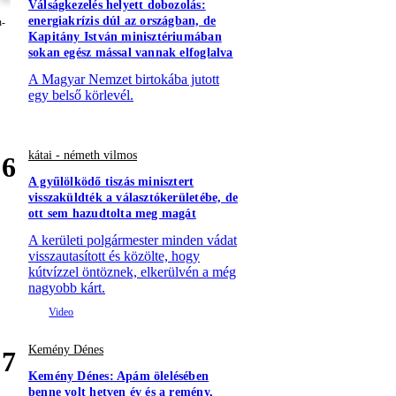
Válságkezelés helyett dobozolás:
energiakrízis dúl az országban, de
Kapitány István minisztériumában
sokan egész mással vannak elfoglalva
A Magyar Nemzet birtokába jutott
egy belső körlevél.
kátai - németh vilmos
6
A gyűlölködő tiszás minisztert
visszaküldték a választókerületébe, de
ott sem hazudtolta meg magát
A kerületi polgármester minden vádat
visszautasított és közölte, hogy
kútvízzel öntöznek, elkerülvén a még
nagyobb kárt.
Kemény Dénes
7
Kemény Dénes: Apám ölelésében
benne volt hetven év és a remény,