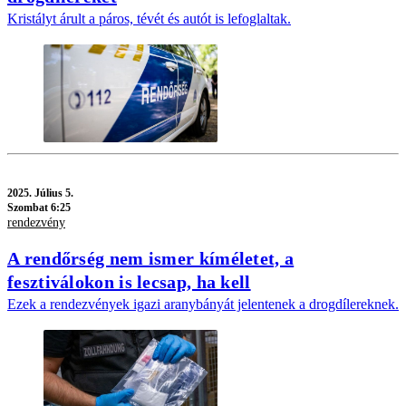
Kristályt árult a páros, tévét és autót is lefoglaltak.
2025.
Július 5.
Szombat 6:25
rendezvény
A rendőrség nem ismer kíméletet, a
fesztiválokon is lecsap, ha kell
Ezek a rendezvények igazi aranybányát jelentenek a drogdílereknek.