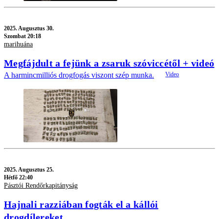
2025.
Augusztus 30.
Szombat 20:18
marihuána
Megfájdult a fejünk a zsaruk szóviccétől + videó
A harmincmilliós drogfogás viszont szép munka.
2025.
Augusztus 25.
Hétfő 22:40
Pásztói Rendőrkapitányság
Hajnali razziában fogták el a kállói
drogdílereket