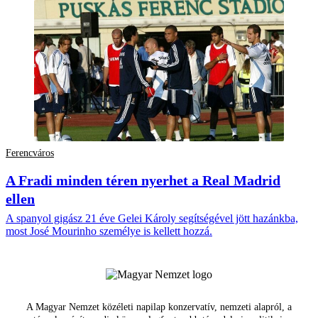
Ferencváros
A Fradi minden téren nyerhet a Real Madrid
ellen
A spanyol gigász 21 éve Gelei Károly segítségével jött hazánkba,
most José Mourinho személye is kellett hozzá.
A Magyar Nemzet közéleti napilap konzervatív, nemzeti alapról, a