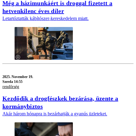
Még a házimunkáért is droggal fizetett a
hetvenkilenc éves díler
Letartóztatták kábítószer-kereskedelem miatt.
2025.
November 19.
Szerda 14:55
rendőrség
Kezdődik a drogfészkek bezárása, üzente a
kormánybiztos
Akár három hónapra is bezárhatják a gyanús üzleteket.