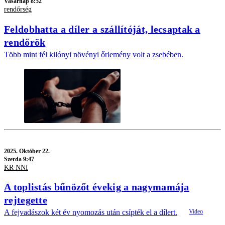
Vasárnap 8:52
rendőrség
Feldobhatta a díler a szállítóját, lecsaptak a
rendőrök
Több mint fél kilónyi növényi őrlemény volt a zsebében.
2025.
Október 22.
Szerda 9:47
KR NNI
A toplistás bűnözőt évekig a nagymamája
rejtegette
A fejvadászok két év nyomozás után csípték el a dílert.