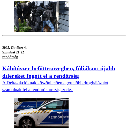
2025.
Október 4.
Szombat 21:22
rendőrség
Kábítószer befőttesüvegben, fóliában: újabb
dílereket fogott el a rendőrség
A Delta-akcióknak köszönhetően egyre több droghálózatot
számolnak fel a rendőrök országszerte.