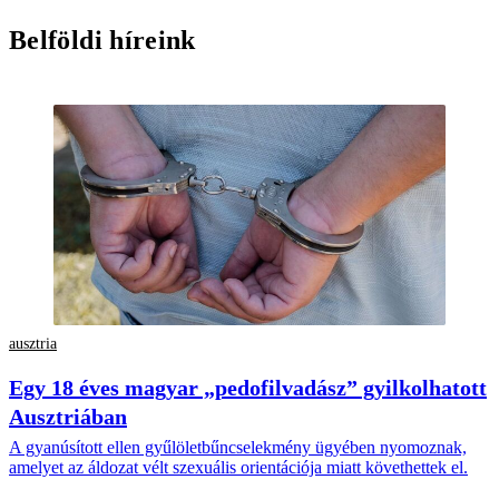
Belföldi híreink
ausztria
Egy 18 éves magyar „pedofilvadász” gyilkolhatott
Ausztriában
A gyanúsított ellen gyűlöletbűncselekmény ügyében nyomoznak,
amelyet az áldozat vélt szexuális orientációja miatt követhettek el.