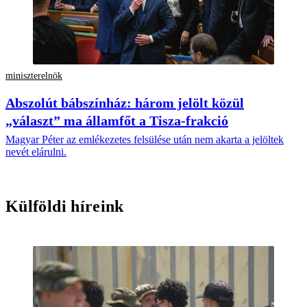
miniszterelnök
Abszolút bábszínház: három jelölt közül
„választ” ma államfőt a Tisza-frakció
Magyar Péter az emlékezetes felsülése után nem akarta a jelöltek
nevét elárulni.
Külföldi híreink