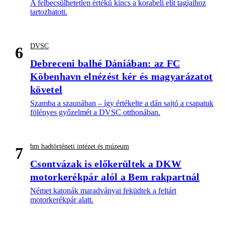
A felbecsülhetetlen értékű kincs a korabeli elit tagjaihoz
tartozhatott.
DVSC
6
Debreceni balhé Dániában: az FC
Köbenhavn elnézést kér és magyarázatot
követel
Szamba a szaunában – így értékelte a dán sajtó a csapatuk
fölényes győzelmét a DVSC otthonában.
hm hadtörténeti intézet és múzeum
7
Csontvázak is előkerültek a DKW
motorkerékpár alól a Bem rakpartnál
Német katonák maradványai feküdtek a feltárt
motorkerékpár alatt.