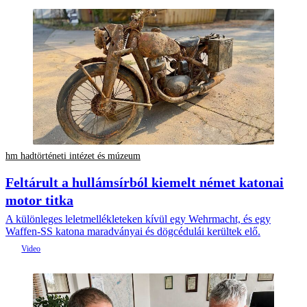
hm hadtörténeti intézet és múzeum
Feltárult a hullámsírból kiemelt német katonai
motor titka
A különleges leletmellékleteken kívül egy Wehrmacht, és egy
Waffen-SS katona maradványai és dögcédulái kerültek elő.