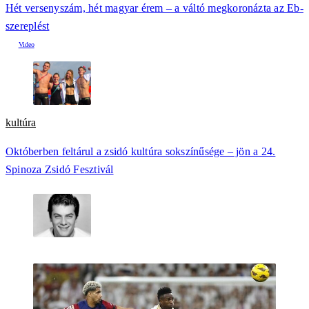
Hét versenyszám, hét magyar érem – a váltó megkoronázta az Eb-
szereplést
kultúra
Októberben feltárul a zsidó kultúra sokszínűsége – jön a 24.
Spinoza Zsidó Fesztivál