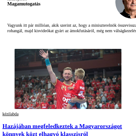
Magamutogatás
Vagyunk itt pár millióan, akik szerint az, hogy a miniszterelnök összevissz
rohangál, majd kisvideókat gyárt az ámokfutásáról, még nem válságkezelés
kézilabda
Hazájában megfeledkeztek a Magyarországot
könnyek közt elhagyó klasszisról