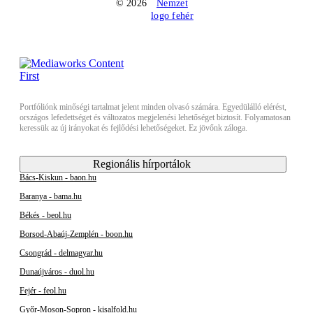
© 2026
Portfóliónk minőségi tartalmat jelent minden olvasó számára. Egyedülálló elérést,
országos lefedettséget és változatos megjelenési lehetőséget biztosít. Folyamatosan
keressük az új irányokat és fejlődési lehetőségeket. Ez jövőnk záloga.
Regionális hírportálok
Bács-Kiskun - baon.hu
Baranya - bama.hu
Békés - beol.hu
Borsod-Abaúj-Zemplén - boon.hu
Csongrád - delmagyar.hu
Dunaújváros - duol.hu
Fejér - feol.hu
Győr-Moson-Sopron - kisalfold.hu