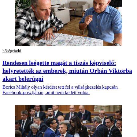
hőségriadó
Rendesen leégette magát a tiszás képviselő:
helyretették az emberek, miután Orbán Viktorba
akart belerúgni
Borics Mihály olyan kérdést tett fel a válságkezelés kapcsán
Facebook-posztjában, amit nem kellett volna.