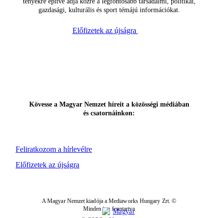
tényekre építve adja közre a legfontosabb társadalmi, politikai,
gazdasági, kulturális és sport témájú információkat.
Előfizetek az újságra
Kövesse a Magyar Nemzet híreit a közösségi médiában
és csatornáinkon:
Feliratkozom a hírlevélre
Előfizetek az újságra
A Magyar Nemzet kiadója a Mediaworks Hungary Zrt. ©
Minden jog fenntartva