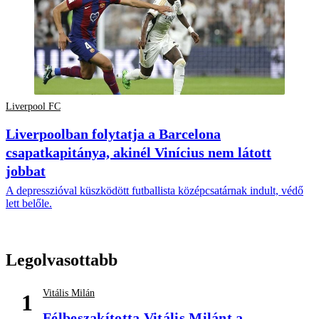
Liverpool FC
Liverpoolban folytatja a Barcelona
csapatkapitánya, akinél Vinícius nem látott
jobbat
A depresszióval küszködött futballista középcsatárnak indult, védő
lett belőle.
Legolvasottabb
Vitális Milán
1
Félbeszakította Vitális Milánt a