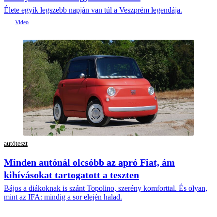
Élete egyik legszebb napján van túl a Veszprém legendája.
autóteszt
Minden autónál olcsóbb az apró Fiat, ám
kihívásokat tartogatott a teszten
Bájos a diákoknak is szánt Topolino, szerény komforttal. És olyan,
mint az IFA: mindig a sor elején halad.