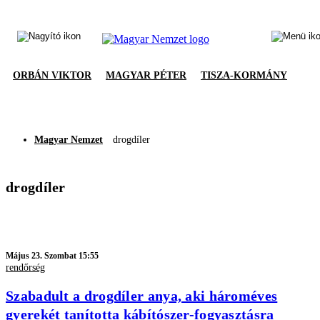
ORBÁN VIKTOR
MAGYAR PÉTER
TISZA-KORMÁNY
Magyar Nemzet
drogdíler
drogdíler
Május 23. Szombat 15:55
rendőrség
Szabadult a drogdíler anya, aki hároméves
gyerekét tanította kábítószer-fogyasztásra