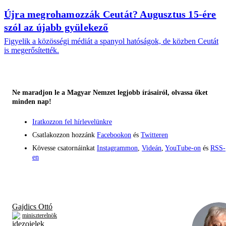
Újra megrohamozzák Ceutát? Augusztus 15-ére
szól az újabb gyülekező
Figyelik a közösségi médiát a spanyol hatóságok, de közben Ceutát
is megerősítették.
Ne maradjon le a Magyar Nemzet legjobb írásairól, olvassa őket
minden nap!
Iratkozzon fel hírlevelünkre
Csatlakozzon hozzánk
Facebookon
és
Twitteren
Kövesse csatornáinkat
Instagrammon
,
Videán
,
YouTube-on
és
RSS-
en
Gajdics Ottó
miniszterelnök