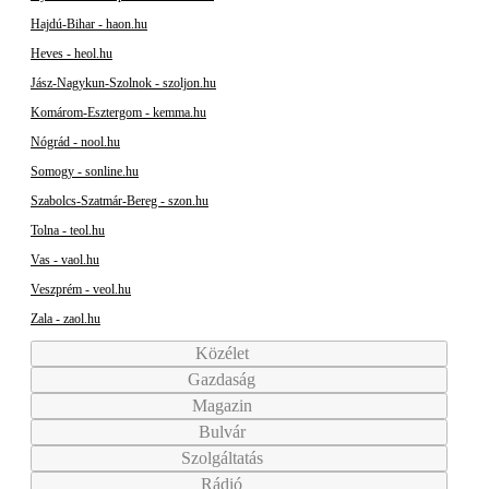
Hajdú-Bihar - haon.hu
Heves - heol.hu
Jász-Nagykun-Szolnok - szoljon.hu
Komárom-Esztergom - kemma.hu
Nógrád - nool.hu
Somogy - sonline.hu
Szabolcs-Szatmár-Bereg - szon.hu
Tolna - teol.hu
Vas - vaol.hu
Veszprém - veol.hu
Zala - zaol.hu
Közélet
Gazdaság
Magazin
Bulvár
Szolgáltatás
Rádió