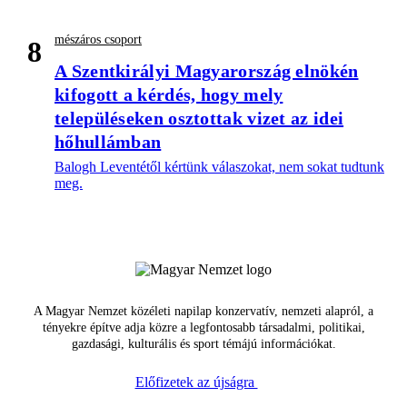
mészáros csoport
8
A Szentkirályi Magyarország elnökén
kifogott a kérdés, hogy mely
településeken osztottak vizet az idei
hőhullámban
Balogh Leventétől kértünk válaszokat, nem sokat tudtunk
meg.
A Magyar Nemzet közéleti napilap konzervatív, nemzeti alapról, a
tényekre építve adja közre a legfontosabb társadalmi, politikai,
gazdasági, kulturális és sport témájú információkat.
Előfizetek az újságra