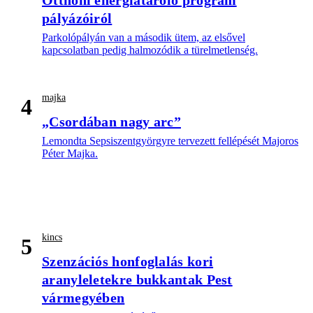
Otthoni energiatároló program
pályázóiról
Parkolópályán van a második ütem, az elsővel
kapcsolatban pedig halmozódik a türelmetlenség.
majka
4
„Csordában nagy arc”
Lemondta Sepsiszentgyörgyre tervezett fellépését Majoros
Péter Majka.
kincs
5
Szenzációs honfoglalás kori
aranyleletekre bukkantak Pest
vármegyében