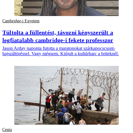
Cambridge-i Egyetem
Túltolta a füllentést, távozni kényszerült a
legfiatalabb cambridge-i fekete professzor
Jason Arday naponta futotta a maratonokat szárkapocscsont-
hajszáltöréssel. Vagy mégsem. Kiújult a kultúrharc a briteknél.
Ceuta