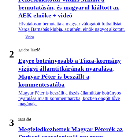
bemutatásán, és magyarul kiáltott az
AEK elnöke + videó
Hivatalosan bemutatta a magyar válogatott futballistát
Varga Barnabás klubja, az athéni elnök nagyot alkotott.
gajdos lászló
2
Egyre botrányosabb a Tisza-kormány
vízügyi államtitkárának nyaralása,
Magyar Péter is beszállt a
kommentcsatába
Magyar Péter is beszállt a tiszás államtitkár botrányos
nyaralása miatti kommentharcba, közben öngólt lőve
magának.
energia
3
Megfeledkezhettek Magyar Péterék az