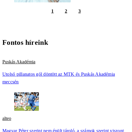
1
2
3
Fontos híreink
Puskás Akadémia
Utolsó pillanatos gól döntött az MTK és Puskás Akadémia
meccsén
alteo
Magyar Péter szerint nem épült tároló, a számok szerint viszont