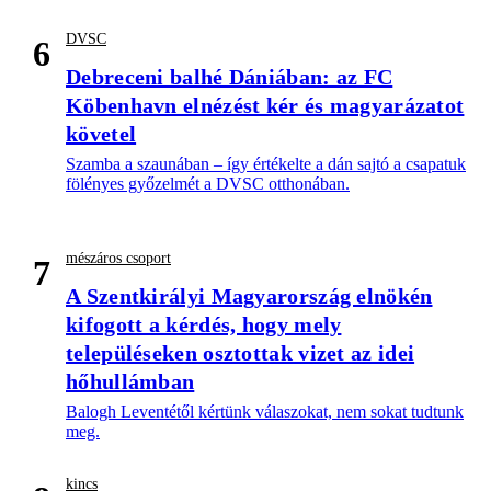
DVSC
6
Debreceni balhé Dániában: az FC
Köbenhavn elnézést kér és magyarázatot
követel
Szamba a szaunában – így értékelte a dán sajtó a csapatuk
fölényes győzelmét a DVSC otthonában.
mészáros csoport
7
A Szentkirályi Magyarország elnökén
kifogott a kérdés, hogy mely
településeken osztottak vizet az idei
hőhullámban
Balogh Leventétől kértünk válaszokat, nem sokat tudtunk
meg.
kincs