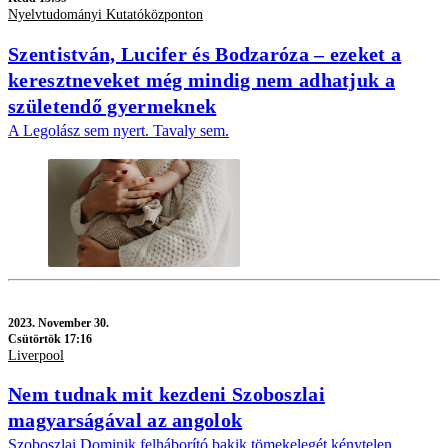
Nyelvtudományi Kutatóközponton
Szentistván, Lucifer és Bodzaróza – ezeket a
keresztneveket még mindig nem adhatjuk a
születendő gyermeknek
A Legolász sem nyert. Tavaly sem.
2023.
November 30.
Csütörtök 17:16
Liverpool
Nem tudnak mit kezdeni Szoboszlai
magyarságával az angolok
Szoboszlai Dominik felháborító bakik tömekelegét kénytelen