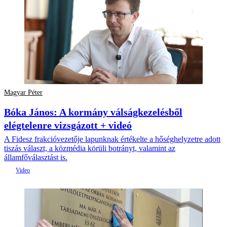
Magyar Péter
Bóka János: A kormány válságkezelésből
elégtelenre vizsgázott + videó
A Fidesz frakcióvezetője lapunknak értékelte a hőséghelyzetre adott
tiszás választ, a közmédia körüli botrányt, valamint az
államfőválasztást is.