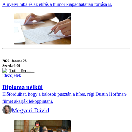
A nyelvi hiba és az elírás a humor kiapadhatatlan forrása is.
2022.
Január 26.
Szerda 6:00
Tóth _Bertalan
Diploma nélkül
Előfordulhat, hogy a balosok pusztán a híres, régi Dustin Hoffman-
filmet akarják lekoppintani.
Megyeri Dávid