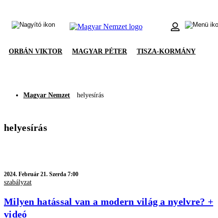
ORBÁN VIKTOR
MAGYAR PÉTER
TISZA-KORMÁNY
Magyar Nemzet
helyesírás
helyesírás
2024.
Február 21. Szerda 7:00
szabályzat
Milyen hatással van a modern világ a nyelvre? +
videó