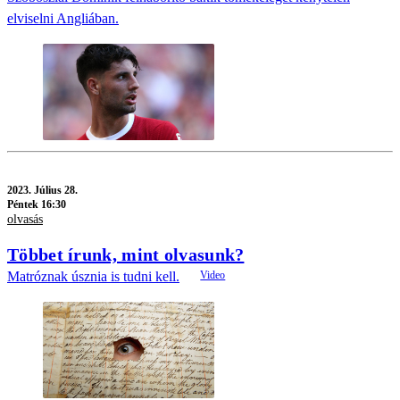
elviselni Angliában.
2023.
Július 28.
Péntek 16:30
olvasás
Többet írunk, mint olvasunk?
Matróznak úsznia is tudni kell.