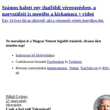
Számos halott egy thaiföldi vérengzésben, a
nagyszüleit is megölte a kiskamasz + videó
Egy 14 éves fiú az elkövető, aki a vérengzés végén öngyilkos lett.
Ne maradjon le a Magyar Nemzet legjobb írásairól, olvassa őket
minden nap!
Iratkozzon fel hírlevelünkre
Csatlakozzon hozzánk
Facebookon
és
Twitteren
Kövesse csatornáinkat
Instagrammon
,
Videán
,
YouTube-on
és
RSS-
en
Pilhál György
takaró mihály
Csak a baj volt Takaróval?