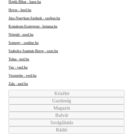
Hajdú-Bihar - haon.hu
Heves - heol.hu
Jász-Nagykun-Szolnok - szoljon.hu
Komárom-Esztergom - kemma.hu
Nógrád - nool.hu
Somogy - sonline.hu
Szabolcs-Szatmár-Bereg - szon.hu
Tolna - teol.hu
Vas - vaol.hu
Veszprém - veol.hu
Zala - zaol.hu
Közélet
Gazdaság
Magazin
Bulvár
Szolgáltatás
Rádió