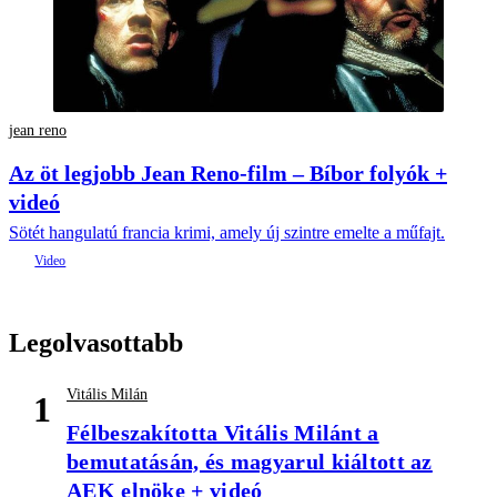
jean reno
Az öt legjobb Jean Reno-film – Bíbor folyók +
videó
Sötét hangulatú francia krimi, amely új szintre emelte a műfajt.
Legolvasottabb
Vitális Milán
1
Félbeszakította Vitális Milánt a
bemutatásán, és magyarul kiáltott az
AEK elnöke + videó