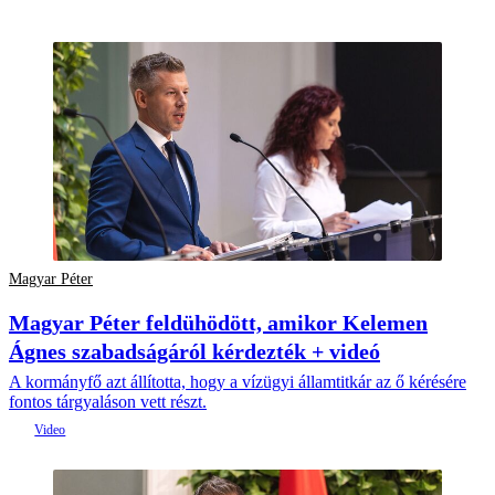
Magyar Péter
Magyar Péter feldühödött, amikor Kelemen
Ágnes szabadságáról kérdezték + videó
A kormányfő azt állította, hogy a vízügyi államtitkár az ő kérésére
fontos tárgyaláson vett részt.