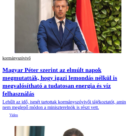
kormányszóvivő
Magyar Péter szerint az elmúlt napok
megmutatták, hogy igazi lemondás nélkül is
megvalósítható a tudatosan energia és víz
felhasználás
Lehűlt az idő, ismét tartottak kormányszóvivői tájékoztatót, amin
nem meglepő módon a miniszterelnök is részt vett.