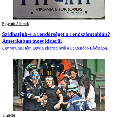
Egyesült Államok
Szidhatjuk-e a rendőrséget a rendszámtáblán?
Amerikában most kiderül
Egy virginiai férfi ügye a kísérleti nyúl a Legfelsőbb Bíróságon.
Thaiföld