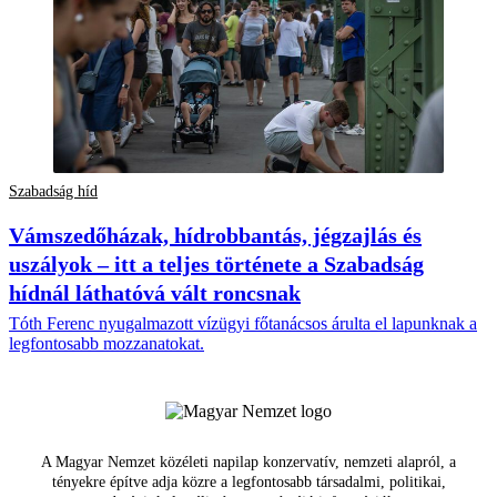
Szabadság híd
Vámszedőházak, hídrobbantás, jégzajlás és
uszályok – itt a teljes története a Szabadság
hídnál láthatóvá vált roncsnak
Tóth Ferenc nyugalmazott vízügyi főtanácsos árulta el lapunknak a
legfontosabb mozzanatokat.
A Magyar Nemzet közéleti napilap konzervatív, nemzeti alapról, a
tényekre építve adja közre a legfontosabb társadalmi, politikai,