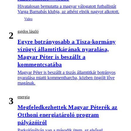
Hivatalosan bemutatta a magyar válogatott futballistát
Varga Barnabás klubja, az athéni elnök nagyot alkotott.
gajdos lászló
2
Egyre botrányosabb a Tisza-kormány
vízügyi államtitkárának nyaralása,
Magyar Péter is beszállt a
kommentcsatába
Magyar Péter is beszállt a tiszás államtitkár botrányos
nyaralása miatti kommentharcba, közben öngólt lőve
magának.
energia
3
Megfeledkezhettek Magyar Péterék az
Otthoni energiatároló program
pályázóiról
Parkolópályán van a második ütem, az elsővel