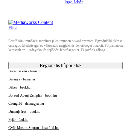
Portfóliónk minőségi tartalmat jelent minden olvasó számára. Egyedülálló elérést,
országos lefedettséget és változatos megjelenési lehetőséget biztosít. Folyamatosan
keressük az új irányokat és fejlődési lehetőségeket. Ez jövőnk záloga.
Regionális hírportálok
Bács-Kiskun - baon.hu
Baranya - bama.hu
Békés - beol.hu
Borsod-Abaúj-Zemplén - boon.hu
Csongrád - delmagyar.hu
Dunaújváros - duol.hu
Fejér - feol.hu
Győr-Moson-Sopron - kisalfold.hu