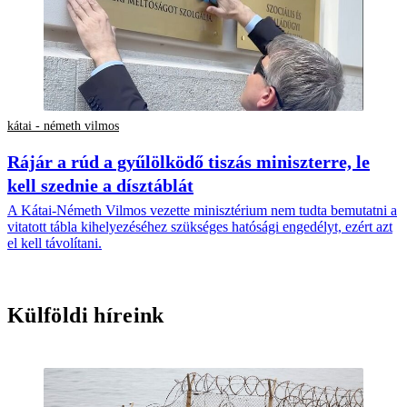
kátai - németh vilmos
Rájár a rúd a gyűlölködő tiszás miniszterre, le
kell szednie a dísztáblát
A Kátai-Németh Vilmos vezette minisztérium nem tudta bemutatni a
vitatott tábla kihelyezéséhez szükséges hatósági engedélyt, ezért azt
el kell távolítani.
Külföldi híreink