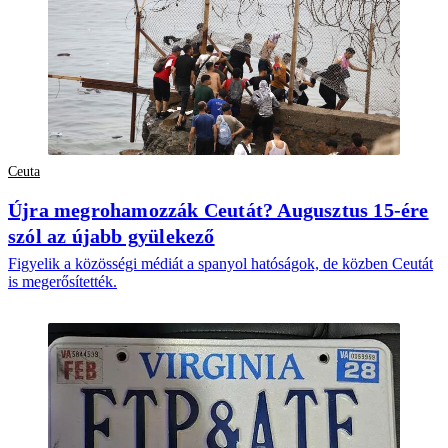
Ceuta
Újra megrohamozzák Ceutát? Augusztus 15-ére
szól az újabb gyülekező
Figyelik a közösségi médiát a spanyol hatóságok, de közben Ceutát
is megerősítették.