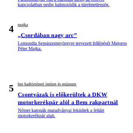
kapcsolatban pedig halmozódik a türelmetlenség.
majka
4
„Csordában nagy arc”
Lemondta Sepsiszentgyörgyre tervezett fellépését Majoros
Péter Majka.
hm hadtörténeti intézet és múzeum
5
Csontvázak is előkerültek a DKW
motorkerékpár alól a Bem rakpartnál
Német katonák maradványai feküdtek a feltárt
motorkerékpár alatt.