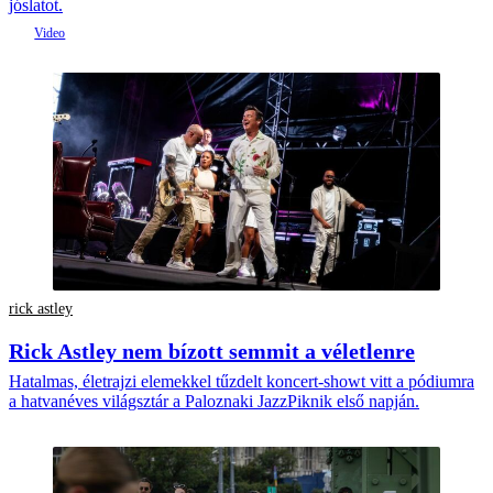
jóslatot.
rick astley
Rick Astley nem bízott semmit a véletlenre
Hatalmas, életrajzi elemekkel tűzdelt koncert-showt vitt a pódiumra
a hatvanéves világsztár a Paloznaki JazzPiknik első napján.