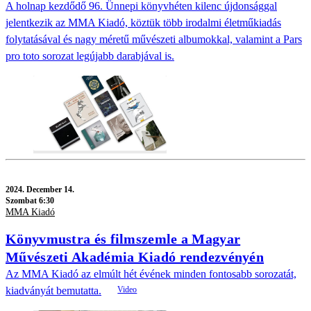
A holnap kezdődő 96. Ünnepi könyvhéten kilenc újdonsággal
jelentkezik az MMA Kiadó, köztük több irodalmi életműkiadás
folytatásával és nagy méretű művészeti albumokkal, valamint a Pars
pro toto sorozat legújabb darabjával is.
2024.
December 14.
Szombat 6:30
MMA Kiadó
Könyvmustra és filmszemle a Magyar
Művészeti Akadémia Kiadó rendezvényén
Az MMA Kiadó az elmúlt hét évének minden fontosabb sorozatát,
kiadványát bemutatta.