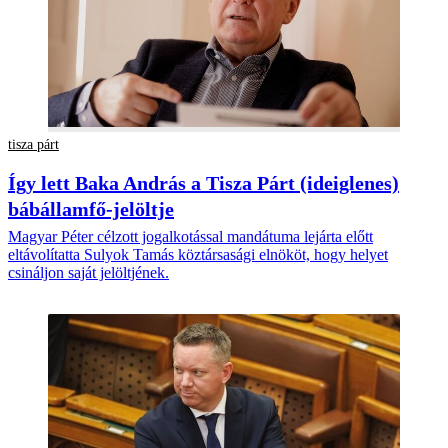
tisza párt
Így lett Baka András a Tisza Párt (ideiglenes)
bábállamfő-jelöltje
Magyar Péter célzott jogalkotással mandátuma lejárta előtt
eltávolítatta Sulyok Tamás köztársasági elnököt, hogy helyet
csináljon saját jelöltjének.