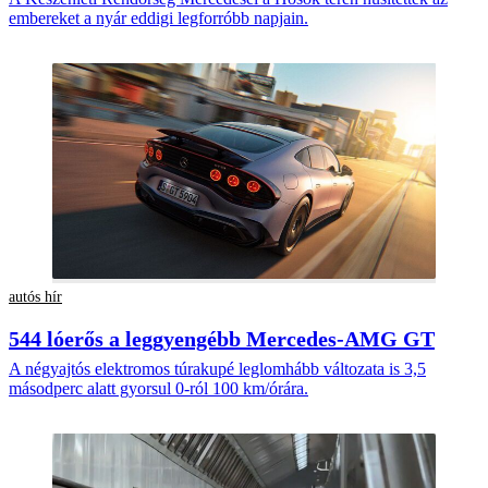
embereket a nyár eddigi legforróbb napjain.
autós hír
544 lóerős a leggyengébb Mercedes-AMG GT
A négyajtós elektromos túrakupé leglomhább változata is 3,5
másodperc alatt gyorsul 0-ról 100 km/órára.