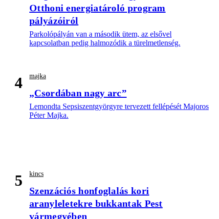
Otthoni energiatároló program
pályázóiról
Parkolópályán van a második ütem, az elsővel
kapcsolatban pedig halmozódik a türelmetlenség.
majka
4
„Csordában nagy arc”
Lemondta Sepsiszentgyörgyre tervezett fellépését Majoros
Péter Majka.
kincs
5
Szenzációs honfoglalás kori
aranyleletekre bukkantak Pest
vármegyében