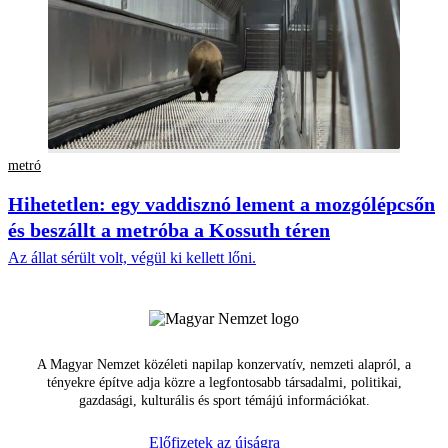
metró
Hihetetlen: egy vaddisznó lement a mozgólépcsőn
és beszállt a metróba a Kossuth téren
Az állat sérült volt, végül ki kellett lőni.
A Magyar Nemzet közéleti napilap konzervatív, nemzeti alapról, a
tényekre építve adja közre a legfontosabb társadalmi, politikai,
gazdasági, kulturális és sport témájú információkat.
Előfizetek az újságra