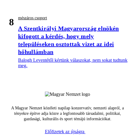
mészáros csoport
8
A Szentkirályi Magyarország elnökén
kifogott a kérdés, hogy mely
településeken osztottak vizet az idei
hőhullámban
Balogh Leventétől kértünk válaszokat, nem sokat tudtunk
meg.
A Magyar Nemzet közéleti napilap konzervatív, nemzeti alapról, a
tényekre építve adja közre a legfontosabb társadalmi, politikai,
gazdasági, kulturális és sport témájú információkat.
Előfizetek az újságra