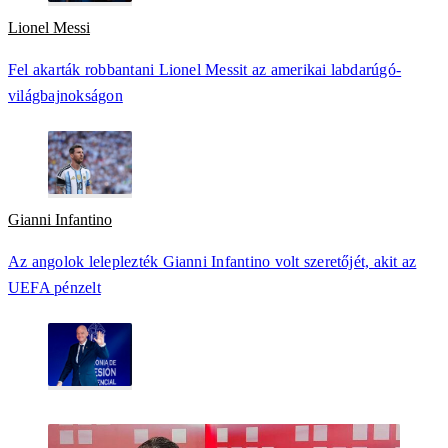
Lionel Messi
Fel akarták robbantani Lionel Messit az amerikai labdarúgó-
világbajnokságon
Gianni Infantino
Az angolok leleplezték Gianni Infantino volt szeretőjét, akit az
UEFA pénzelt