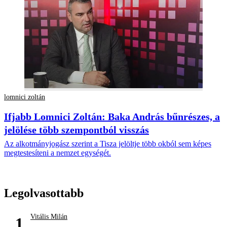
lomnici zoltán
Ifjabb Lomnici Zoltán: Baka András bűnrészes, a
jelölése több szempontból visszás
Az alkotmányjogász szerint a Tisza jelöltje több okból sem képes
megtestesíteni a nemzet egységét.
Legolvasottabb
Vitális Milán
1