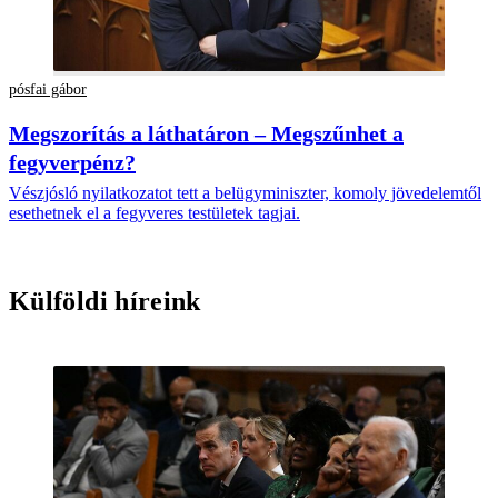
pósfai gábor
Megszorítás a láthatáron – Megszűnhet a
fegyverpénz?
Vészjósló nyilatkozatot tett a belügyminiszter, komoly jövedelemtől
esethetnek el a fegyveres testületek tagjai.
Külföldi híreink