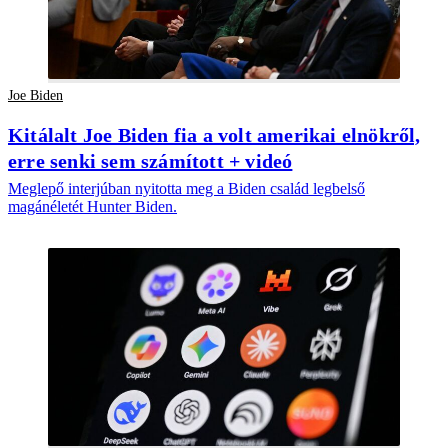
Joe Biden
Kitálalt Joe Biden fia a volt amerikai elnökről,
erre senki sem számított + videó
Meglepő interjúban nyitotta meg a Biden család legbelső
magánéletét Hunter Biden.