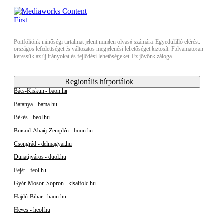
Portfóliónk minőségi tartalmat jelent minden olvasó számára. Egyedülálló elérést,
országos lefedettséget és változatos megjelenési lehetőséget biztosít. Folyamatosan
keressük az új irányokat és fejlődési lehetőségeket. Ez jövőnk záloga.
Regionális hírportálok
Bács-Kiskun - baon.hu
Baranya - bama.hu
Békés - beol.hu
Borsod-Abaúj-Zemplén - boon.hu
Csongrád - delmagyar.hu
Dunaújváros - duol.hu
Fejér - feol.hu
Győr-Moson-Sopron - kisalfold.hu
Hajdú-Bihar - haon.hu
Heves - heol.hu