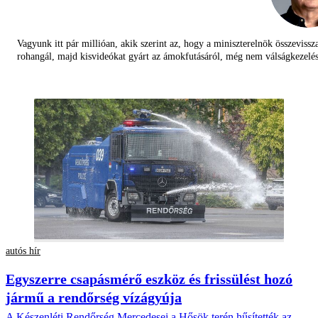
Vagyunk itt pár millióan, akik szerint az, hogy a miniszterelnök összevissz
rohangál, majd kisvideókat gyárt az ámokfutásáról, még nem válságkezelés
autós hír
Egyszerre csapásmérő eszköz és frissülést hozó
jármű a rendőrség vízágyúja
A Készenléti Rendőrség Mercedesei a Hősök terén hűsítették az