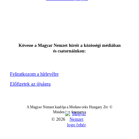
Kövesse a Magyar Nemzet híreit a közösségi médiában
és csatornáinkon:
Feliratkozom a hírlevélre
Előfizetek az újságra
A Magyar Nemzet kiadója a Mediaworks Hungary Zrt. ©
Minden jog fenntartva
© 2026