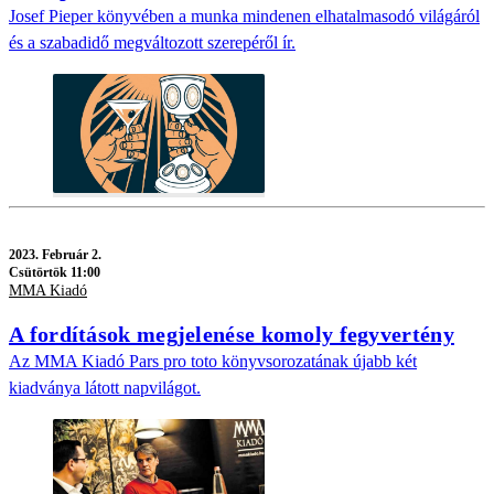
Josef Pieper könyvében a munka mindenen elhatalmasodó világáról
és a szabadidő megváltozott szerepéről ír.
2023.
Február 2.
Csütörtök 11:00
MMA Kiadó
A fordítások megjelenése komoly fegyvertény
Az MMA Kiadó Pars pro toto könyvsorozatának újabb két
kiadványa látott napvilágot.