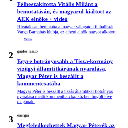
Félbeszakította Vitális Milánt a
bemutatásán, és magyarul kiáltott az
AEK elnöke + videó
Hivatalosan bemutatta a magyar válogatott futballistát
Varga Barnabás klubja, az athéni elnök nagyot alkotott.
gajdos lászló
2
Egyre botrányosabb a Tisza-kormány
vízügyi államtitkárának nyaralása,
Magyar Péter is beszállt a
kommentcsatába
Magyar Péter is beszállt a tiszás államtitkár botrányos
nyaralása miatti kommentharcba, közben öngólt lőve
magának.
energia
3
Megfeledkezhettek Magyar Péterék az