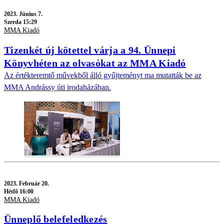
2023.
Június 7.
Szerda 15:29
MMA Kiadó
Tizenkét új kötettel várja a 94. Ünnepi
Könyvhéten az olvasókat az MMA Kiadó
Az értékteremtő művekből álló gyűjteményt ma mutatták be az
MMA Andrássy úti irodaházában.
2023.
Február 20.
Hétfő 16:00
MMA Kiadó
Ünneplő belefeledkezés