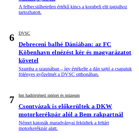
A felbecsülhetetlen értékű kincs a korabeli elit tagjaihoz
tartozhatott.
DVSC
6
Debreceni balhé Dániában: az FC
Köbenhavn elnézést kér és magyarázatot
követel
Szamba a szaunában – így értékelte a dán sajtó a csapatuk
fölényes győzelmét a DVSC otthonában.
hm hadtörténeti intézet és múzeum
7
Csontvázak is előkerültek a DKW
motorkerékpár alól a Bem rakpartnál
Német katonák maradványai feküdtek a feltárt
motorkerékpár alatt.