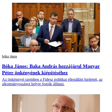
bóka jános
Bóka János: Baka András hozzájárul Magyar
Péter önkényének kiépítéséhez
Az önkénnyel szemben a Fidesz politikai ellenállást hirdetett, az
alkotmányosságot helyre fogják állítani.