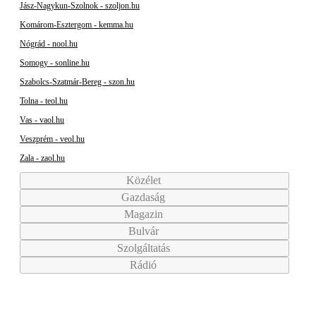
Jász-Nagykun-Szolnok - szoljon.hu
Komárom-Esztergom - kemma.hu
Nógrád - nool.hu
Somogy - sonline.hu
Szabolcs-Szatmár-Bereg - szon.hu
Tolna - teol.hu
Vas - vaol.hu
Veszprém - veol.hu
Zala - zaol.hu
Közélet
Gazdaság
Magazin
Bulvár
Szolgáltatás
Rádió