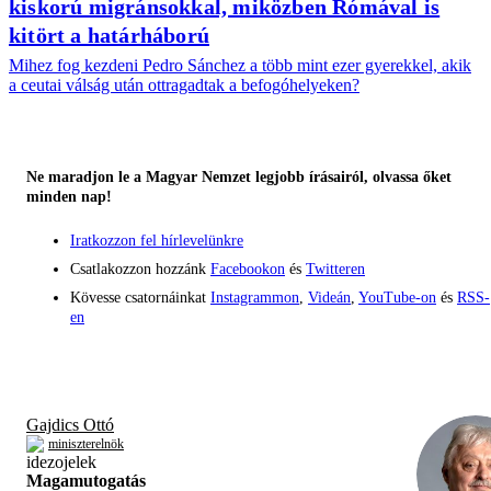
kiskorú migránsokkal, miközben Rómával is
kitört a határháború
Mihez fog kezdeni Pedro Sánchez a több mint ezer gyerekkel, akik
a ceutai válság után ottragadtak a befogóhelyeken?
Ne maradjon le a Magyar Nemzet legjobb írásairól, olvassa őket
minden nap!
Iratkozzon fel hírlevelünkre
Csatlakozzon hozzánk
Facebookon
és
Twitteren
Kövesse csatornáinkat
Instagrammon
,
Videán
,
YouTube-on
és
RSS-
en
Gajdics Ottó
miniszterelnök
Magamutogatás