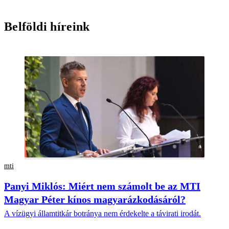
Belföldi híreink
mti
Panyi Miklós: Miért nem számolt be az MTI
Magyar Péter kínos magyarázkodásáról?
A vízügyi államtitkár botránya nem érdekelte a távirati irodát.