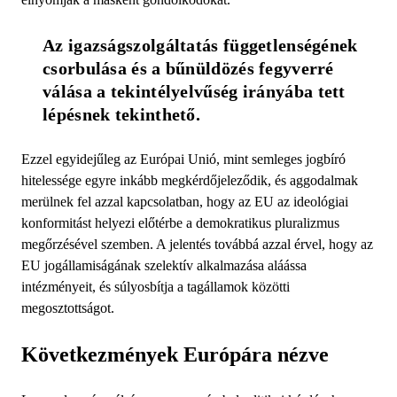
Az igazságszolgáltatás függetlenségének 
csorbulása és a bűnüldözés fegyverré 
válása a tekintélyelvűség irányába tett 
lépésnek tekinthető.
Ezzel egyidejűleg az Európai Unió, mint semleges jogbíró
hitelessége egyre inkább megkérdőjeleződik, és aggodalmak
merülnek fel azzal kapcsolatban, hogy az EU az ideológiai
konformitást helyezi előtérbe a demokratikus pluralizmus
megőrzésével szemben. A jelentés továbbá azzal érvel, hogy az
EU jogállamiságának szelektív alkalmazása aláássa
intézményeit, és súlyosbítja a tagállamok közötti
megosztottságot.
Következmények Európára nézve