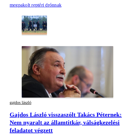
megpakolt reptéri drónnak
gajdos lászló
Gajdos László visszaszólt Takács Péternek:
Nem nyaralt az államtitkár, válságkezelési
feladatot végzett