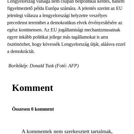
Lengyelország válsága nem csupán belpolitikai kérdés, hanem
figyelmeztető példa Európa számára. A jelentés szerint az EU
jelenlegi válasza a lengyelországi helyzetre veszélyes
precedenst teremthet a demokratikus elvek érvényesítésére az
egész kontinensen. Az EU jogállamisági mechanizmusainak
egyre inkább politikai jellege más tagállamokat is arra
ösztönözhet, hogy kövessék Lengyelország útját, aláásva ezzel
a demokráciát.
Borítókép: Donald Tusk (Fotó: AFP)
Komment
Összesen 0 komment
A kommentek nem szerkesztett tartalmak,