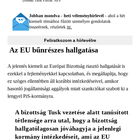
Donald Tusk
Forrás: AFP
Jobban mondva - heti véleményhírlevél -
ahol a hét
kiemelt témáihoz fűzött személyes gondolatok
összeérnek, részletek
itt.
Feliratkozom a hírlevélre
Az EU bűnrészes hallgatása
A jelentés kiemeli az Európai Bizottság riasztó hallgatását is
ezekkel a fejleményekkel kapcsolatban, és megállapítja, hogy
ez szöges ellentétben áll korábbi intézkedéseivel, amikor
hasonló jogállamisági aggályok miatt szankciókat szabott ki a
lengyel PiS-kormányra.
A bizottság Tusk vezetése alatt tanúsított 
tétlensége arra utal, hogy a bizottság 
hallgatólagosan jóváhagyja a jelenlegi 
kormány intézkedéseit, ami az EU 