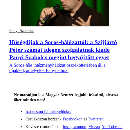
Panyi Szabolcs
Hűségdíjak a Soros-hálózattól: a Szijjártó
Péter számát idegen szolgálatnak kiadó
Panyi Szabolcs megint begyűjtött egyet
A Soros-féle intézményhálózat összeköttetésben áll a
díjakkal, amelyeket Panyi elhoz.
Ne maradjon le a Magyar Nemzet legjobb írásairól, olvassa
őket minden nap!
Iratkozzon fel hírlevelünkre
Csatlakozzon hozzánk
Facebookon
és
Twitteren
Kövesse csatornáinkat
Instagrammon
,
Videán
,
YouTube-on