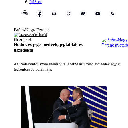
és
RSS-en
Brém-Nagy Ferenc
krasznahorkai lászló
Hódok és jegesmedvék, jégtáblák és
uszadékfa
Az irodalomról szóló széles vita lehetne az utolsó évtizedek egyik
legfontosabb polémiája.