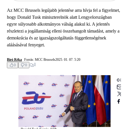
Az MCC Brussels legújabb jelentése arra hívja fel a figyelmet,
hogy Donald Tusk miniszterelnök alatt Lengyelországban
egyre súlyosabb alkotmányos válság alakul ki. A jelentés
részletezi a jogállamiság elleni összehangolt támadást, amely a
demokrácia és az igazságszolgáltatás függetlenségének
aláásásával fenyeget.
Biró Réka
Forrás: MCC Brussels
2025. 01. 07. 5:20
0
0
0