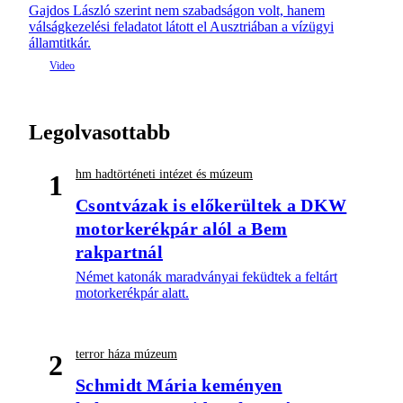
Gajdos László szerint nem szabadságon volt, hanem
válságkezelési feladatot látott el Ausztriában a vízügyi
államtitkár.
Legolvasottabb
hm hadtörténeti intézet és múzeum
1
Csontvázak is előkerültek a DKW
motorkerékpár alól a Bem
rakpartnál
Német katonák maradványai feküdtek a feltárt
motorkerékpár alatt.
terror háza múzeum
2
Schmidt Mária keményen