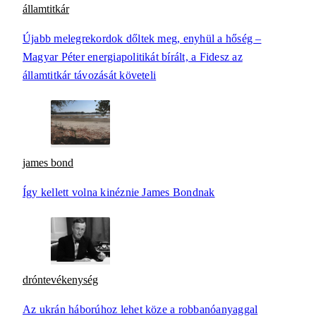
államtitkár
Újabb melegrekordok dőltek meg, enyhül a hőség –
Magyar Péter energiapolitikát bírált, a Fidesz az
államtitkár távozását követeli
james bond
Így kellett volna kinéznie James Bondnak
dróntevékenység
Az ukrán háborúhoz lehet köze a robbanóanyaggal