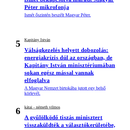
Péter mikrofonja
Ismét őszintén beszélt Magyar Péter.
Kapitány István
5
Válságkezelés helyett dobozolás:
energiakrízis dúl az országban, de
Kapitány István minisztériumában
sokan egész mással vannak
elfoglalva
A Magyar Nemzet birtokába jutott egy belső
körlevél.
kátai - németh vilmos
6
A gyűlölködő tiszás minisztert
visszaküldték a választókerületébe,