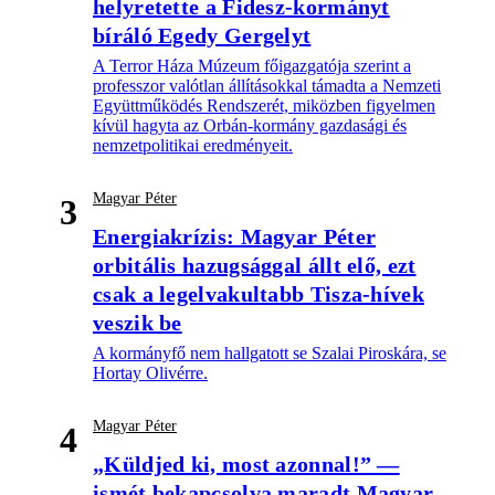
helyretette a Fidesz-kormányt
bíráló Egedy Gergelyt
A Terror Háza Múzeum főigazgatója szerint a
professzor valótlan állításokkal támadta a Nemzeti
Együttműködés Rendszerét, miközben figyelmen
kívül hagyta az Orbán-kormány gazdasági és
nemzetpolitikai eredményeit.
Magyar Péter
3
Energiakrízis: Magyar Péter
orbitális hazugsággal állt elő, ezt
csak a legelvakultabb Tisza-hívek
veszik be
A kormányfő nem hallgatott se Szalai Piroskára, se
Hortay Olivérre.
Magyar Péter
4
„Küldjed ki, most azonnal!” —
ismét bekapcsolva maradt Magyar