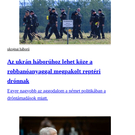
ukrajnai háború
Az ukrán háborúhoz lehet köze a
robbanóanyaggal megpakolt reptéri
drónnak
Egyre nagyobb az aggodalom a német politikában a
dróntámadások miatt.