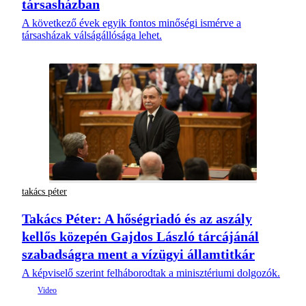
társasházban
A következő évek egyik fontos minőségi ismérve a
társasházak válságállósága lehet.
takács péter
Takács Péter: A hőségriadó és az aszály
kellős közepén Gajdos László tárcájánál
szabadságra ment a vízügyi államtitkár
A képviselő szerint felháborodtak a minisztériumi dolgozók.