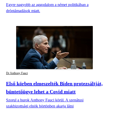
Egyre nagyobb az aggodalom a német politikában a
dróntámadások miatt.
Dr Anthony Fauci
Első körben elmeszelték Biden protezsáltját,
büntetőügye lehet a Covid miatt
Szorul a hurok Anthony Fauci körül. A szenátusi
szakbizottsági elnök börtönben akarja látni