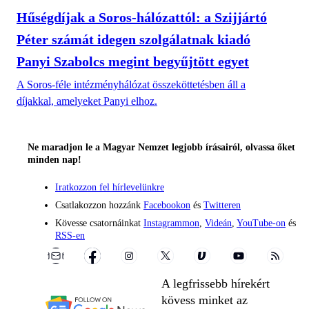
Hűségdíjak a Soros-hálózattól: a Szijjártó
Péter számát idegen szolgálatnak kiadó
Panyi Szabolcs megint begyűjtött egyet
A Soros-féle intézményhálózat összeköttetésben áll a
díjakkal, amelyeket Panyi elhoz.
Ne maradjon le a Magyar Nemzet legjobb írásairól, olvassa őket
minden nap!
Iratkozzon fel hírlevelünkre
Csatlakozzon hozzánk
Facebookon
és
Twitteren
Kövesse csatornáinkat
Instagrammon
,
Videán
,
YouTube-on
és
RSS-en
A legfrissebb hírekért
kövess minket az