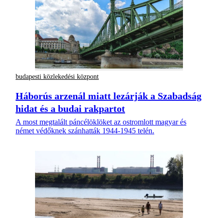
budapesti közlekedési központ
Háborús arzenál miatt lezárják a Szabadság
hidat és a budai rakpartot
A most megtalált páncélöklöket az ostromlott magyar és
német védőknek szánhatták 1944-1945 telén.