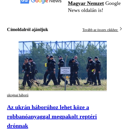
Magyar Nemzet
Google
News oldalán is!
Címoldalról ajánljuk
Tovább az összes cikkhez
ukrajnai háború
Az ukrán háborúhoz lehet köze a
robbanóanyaggal megpakolt reptéri
drónnak