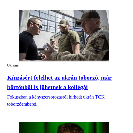
Ukrajna
Kínzásért felelhet az ukrán toborzó, már
börtönből is jöhetnek a kollégái
Fókuszban a kényszersorozásról hírhedt ukrán TCK
toborzóemberei.