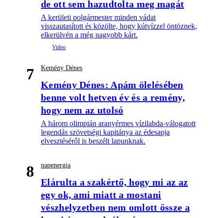
de ott sem hazudtolta meg magát
A kerületi polgármester minden vádat
visszautasított és közölte, hogy kútvízzel öntöznek,
elkerülvén a még nagyobb kárt.
Kemény Dénes
7
Kemény Dénes: Apám ölelésében
benne volt hetven év és a remény,
hogy nem az utolsó
A három olimpián aranyérmes vízilabda-válogatott
legendás szövetségi kapitánya az édesapja
elvesztéséről is beszélt lapunknak.
napenergia
8
Elárulta a szakértő, hogy mi az az
egy ok, ami miatt a mostani
vészhelyzetben nem omlott össze a