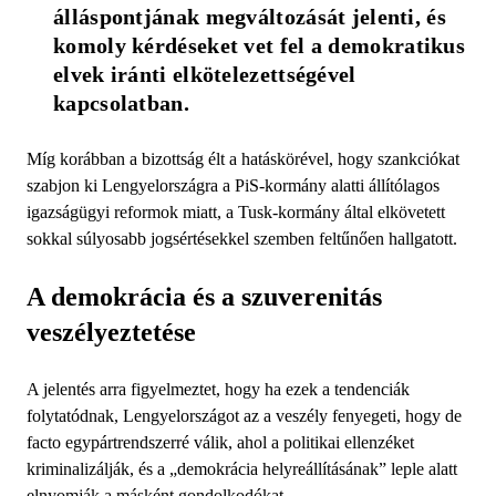
álláspontjának megváltozását jelenti, és 
komoly kérdéseket vet fel a demokratikus 
elvek iránti elkötelezettségével 
kapcsolatban.
Míg korábban a bizottság élt a hatáskörével, hogy szankciókat
szabjon ki Lengyelországra a PiS-kormány alatti állítólagos
igazságügyi reformok miatt, a Tusk-kormány által elkövetett
sokkal súlyosabb jogsértésekkel szemben feltűnően hallgatott.
A demokrácia és a szuverenitás
veszélyeztetése
A jelentés arra figyelmeztet, hogy ha ezek a tendenciák
folytatódnak, Lengyelországot az a veszély fenyegeti, hogy de
facto egypártrendszerré válik, ahol a politikai ellenzéket
kriminalizálják, és a „demokrácia helyreállításának” leple alatt
elnyomják a másként gondolkodókat.