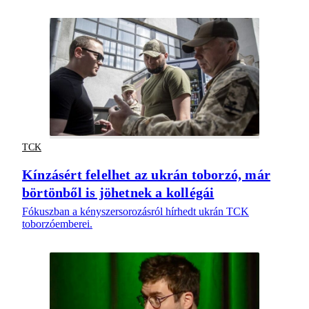
TCK
Kínzásért felelhet az ukrán toborzó, már
börtönből is jöhetnek a kollégái
Fókuszban a kényszersorozásról hírhedt ukrán TCK
toborzóemberei.