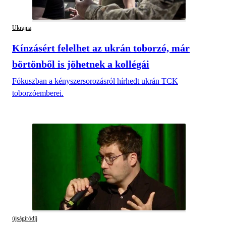
Ukrajna
Kínzásért felelhet az ukrán toborzó, már
börtönből is jöhetnek a kollégái
Fókuszban a kényszersorozásról hírhedt ukrán TCK
toborzóemberei.
újságíródíj