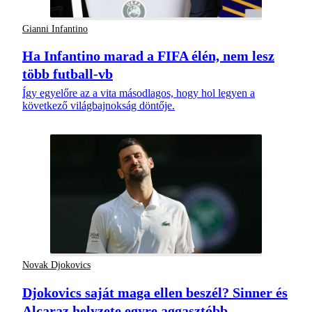
Gianni Infantino
Ha Infantino marad a FIFA élén, nem lesz
több futball-vb
Így egyelőre az a vita másodlagos, hogy hol legyen a
következő világbajnokság döntője.
Novak Djokovics
Djokovics saját maga ellen beszél? Sinner és
Alcaraz helyzete egyre aggasztóbb