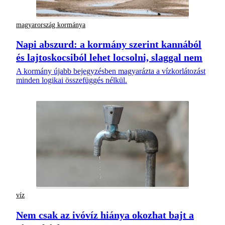
magyarország kormánya
Napi abszurd: a kormány szerint kannából
és lajtoskocsiból lehet locsolni, slaggal nem
A kormány újabb bejegyzésben magyarázta a vízkorlátozást
minden logikai összefüggés nélkül.
víz
Nem csak az ivóvíz hiánya okozhat bajt a