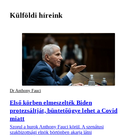
Külföldi híreink
Dr Anthony Fauci
Első körben elmeszelték Biden
protezsáltját, büntetőügye lehet a Covid
miatt
Szorul a hurok Anthony Fauci körül. A szenátusi
szakbizottsági elnök börtönben akarja látni