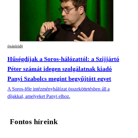
újságíródíj
Hűségdíjak a Soros-hálózattól: a Szijjártó
Péter számát idegen szolgálatnak kiadó
Panyi Szabolcs megint begyűjtött egyet
A Soros-féle intézményhálózat összeköttetésben áll a
díjakkal, amelyeket Panyi elhoz.
Fontos híreink