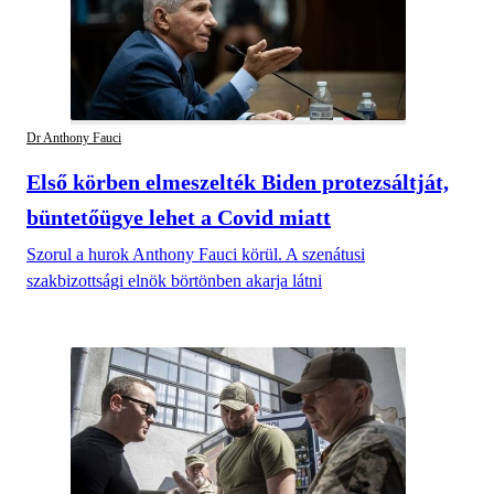
Dr Anthony Fauci
Első körben elmeszelték Biden protezsáltját,
büntetőügye lehet a Covid miatt
Szorul a hurok Anthony Fauci körül. A szenátusi
szakbizottsági elnök börtönben akarja látni