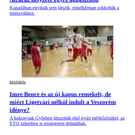
Kanadában egyikük sem játszik, mindhárman sokkolták a
teniszvilágot.
kézilabda
Imre Bence és az új kapus remekelt, de
miért Ligetvári nélkül indult a Veszprém
idénye?
A bakonyiak Győrben játszották első nyári mérkőzésüket, az
ETO színeiben is rengetegen debütáltak.