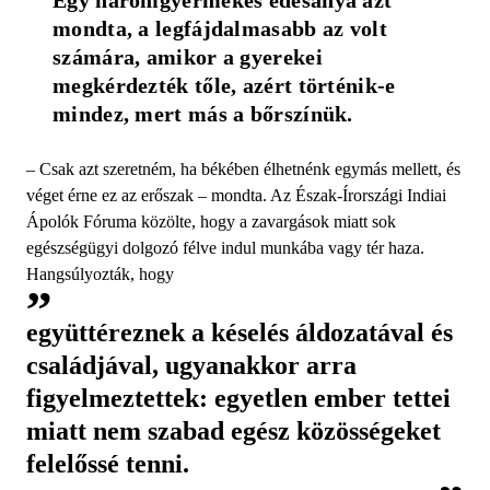
mondta, a legfájdalmasabb az volt 
számára, amikor a gyerekei 
megkérdezték tőle, azért történik-e 
mindez, mert más a bőrszínük.
– Csak azt szeretném, ha békében élhetnénk egymás mellett, és
véget érne ez az erőszak – mondta. Az Észak-Írországi Indiai
Ápolók Fóruma közölte, hogy a zavargások miatt sok
egészségügyi dolgozó félve indul munkába vagy tér haza.
Hangsúlyozták, hogy
együttéreznek a késelés áldozatával és
családjával, ugyanakkor arra
figyelmeztettek: egyetlen ember tettei
miatt nem szabad egész közösségeket
felelőssé tenni.