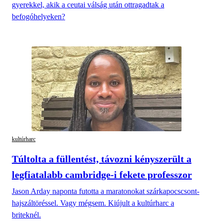
gyerekkel, akik a ceutai válság után ottragadtak a
befogóhelyeken?
kultúrharc
Túltolta a füllentést, távozni kényszerült a
legfiatalabb cambridge-i fekete professzor
Jason Arday naponta futotta a maratonokat szárkapocscsont-
hajszáltöréssel. Vagy mégsem. Kiújult a kultúrharc a
briteknél.