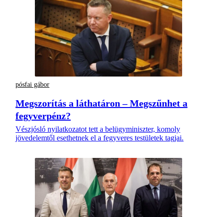
pósfai gábor
Megszorítás a láthatáron – Megszűnhet a
fegyverpénz?
Vészjósló nyilatkozatot tett a belügyminiszter, komoly
jövedelemtől esethetnek el a fegyveres testületek tagjai.