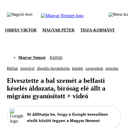
ORBÁN VIKTOR
MAGYAR PÉTER
TISZA-KORMÁNY
Magyar Nemzet
Külföld
Belfast
migráció
illegális bevándorlás
késelés
zavargások
migráns
Elvesztette a bal szemét a belfasti
késelés áldozata, bíróság elé állt a
migráns gyanúsított + videó
Itt állíthatja be, hogy a Google keresőben
elsők között legyen a Magyar Nemzet