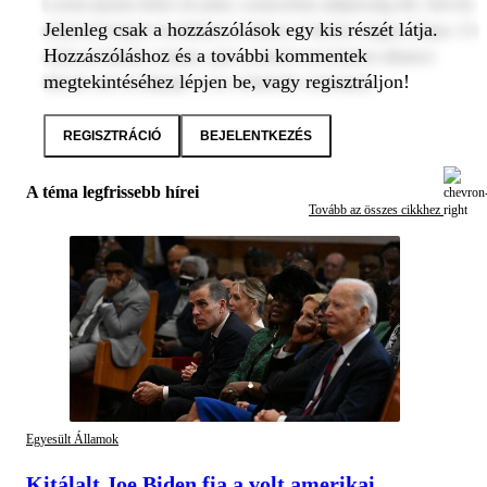
Lorem ipsum dolor sit amet, consectetur adipiscing elit. Sed do
Jelenleg csak a hozzászólások egy kis részét látja.
eiusmod tempor incididunt ut labore et dolore magna aliqua. Ut
Hozzászóláshoz és a további kommentek
enim ad minim veniam, quis nostrud exercitation ullamco
megtekintéséhez lépjen be, vagy regisztráljon!
laboris nisi ut aliquip ex ea commodo consequat.
REGISZTRÁCIÓ
BEJELENTKEZÉS
A téma legfrissebb hírei
Tovább az összes cikkhez
Egyesült Államok
Kitálalt Joe Biden fia a volt amerikai