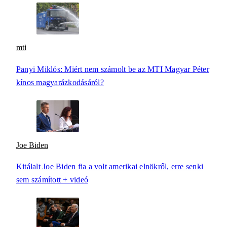
mti
Panyi Miklós: Miért nem számolt be az MTI Magyar Péter
kínos magyarázkodásáról?
Joe Biden
Kitálalt Joe Biden fia a volt amerikai elnökről, erre senki
sem számított + videó