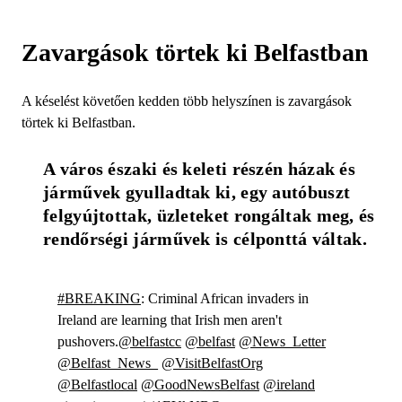
Zavargások törtek ki Belfastban
A késelést követően kedden több helyszínen is zavargások
törtek ki Belfastban.
A város északi és keleti részén házak és 
járművek gyulladtak ki, egy autóbuszt 
felgyújtottak, üzleteket rongáltak meg, és 
rendőrségi járművek is célponttá váltak.
#BREAKING
: Criminal African invaders in
Ireland are learning that Irish men aren't
pushovers.
@belfastcc
@belfast
@News_Letter
@Belfast_News_
@VisitBelfastOrg
@Belfastlocal
@GoodNewsBelfast
@ireland