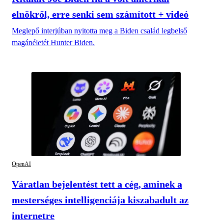
elnökről, erre senki sem számított + videó
Meglepő interjúban nyitotta meg a Biden család legbelső
magánéletét Hunter Biden.
OpenAI
Váratlan bejelentést tett a cég, aminek a
mesterséges intelligenciája kiszabadult az
internetre