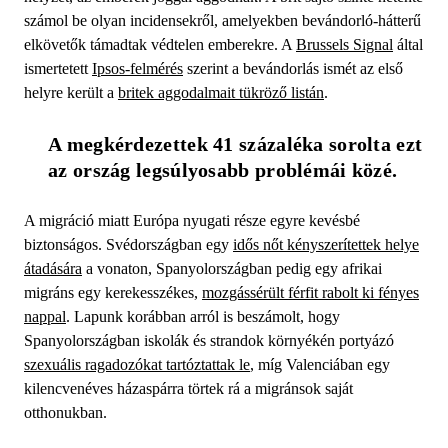
számol be olyan incidensekről, amelyekben bevándorló-hátterű
elkövetők támadtak védtelen emberekre. A
Brussels Signal
által
ismertetett
Ipsos-felmérés
szerint a bevándorlás ismét az első
helyre került a
britek aggodalmait tükröző listán
.
A megkérdezettek 41 százaléka sorolta ezt 
az ország legsúlyosabb problémái közé.
A migráció miatt Európa nyugati része egyre kevésbé
biztonságos. Svédországban egy
idős nőt kényszerítettek helye
átadására
a vonaton, Spanyolországban pedig egy afrikai
migráns egy kerekesszékes,
mozgássérült férfit rabolt ki fényes
nappal
. Lapunk korábban arról is beszámolt, hogy
Spanyolországban iskolák és strandok környékén portyázó
szexuális ragadozókat tartóztattak le
, míg Valenciában egy
kilencvenéves házaspárra törtek rá a migránsok saját
otthonukban.