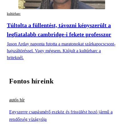
kultúrharc
Túltolta a füllentést, távozni kényszerült a
legfiatalabb cambridge-i fekete professzor
Jason Arday naponta futotta a maratonokat szárkapocscsont-
hajszáltöréssel. Vagy mégsem. Kiújult a kultúrharc a
briteknél.
Fontos híreink
autós hír
Egyszerre csapásmérő eszköz és frissülést hozó jármű a
rendőrség vízágyúja