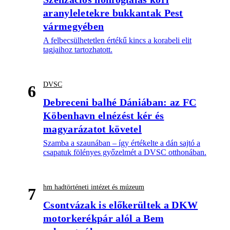
aranyleletekre bukkantak Pest
vármegyében
A felbecsülhetetlen értékű kincs a korabeli elit
tagjaihoz tartozhatott.
DVSC
6
Debreceni balhé Dániában: az FC
Köbenhavn elnézést kér és
magyarázatot követel
Szamba a szaunában – így értékelte a dán sajtó a
csapatuk fölényes győzelmét a DVSC otthonában.
hm hadtörténeti intézet és múzeum
7
Csontvázak is előkerültek a DKW
motorkerékpár alól a Bem