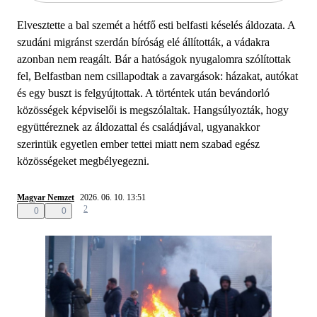
Elvesztette a bal szemét a hétfő esti belfasti késelés áldozata. A
szudáni migránst szerdán bíróság elé állították, a vádakra
azonban nem reagált. Bár a hatóságok nyugalomra szólítottak
fel, Belfastban nem csillapodtak a zavargások: házakat, autókat
és egy buszt is felgyújtottak. A történtek után bevándorló
közösségek képviselői is megszólaltak. Hangsúlyozták, hogy
együttéreznek az áldozattal és családjával, ugyanakkor
szerintük egyetlen ember tettei miatt nem szabad egész
közösségeket megbélyegezni.
Magyar Nemzet
2026. 06. 10. 13:51
2
0
0