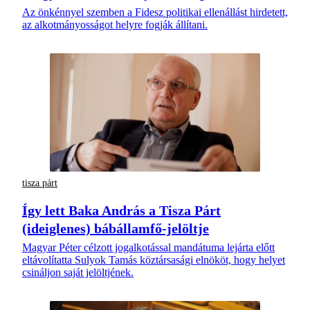
Az önkénnyel szemben a Fidesz politikai ellenállást hirdetett,
az alkotmányosságot helyre fogják állítani.
tisza párt
Így lett Baka András a Tisza Párt
(ideiglenes) bábállamfő-jelöltje
Magyar Péter célzott jogalkotással mandátuma lejárta előtt
eltávolítatta Sulyok Tamás köztársasági elnököt, hogy helyet
csináljon saját jelöltjének.