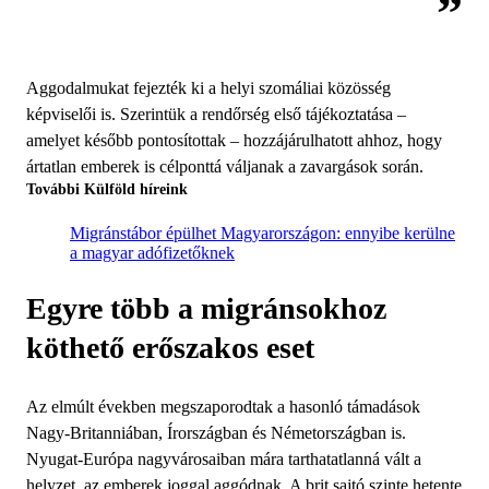
Aggodalmukat fejezték ki a helyi szomáliai közösség
képviselői is. Szerintük a rendőrség első tájékoztatása –
amelyet később pontosítottak – hozzájárulhatott ahhoz, hogy
ártatlan emberek is célponttá váljanak a zavargások során.
További Külföld híreink
Migránstábor épülhet Magyarországon: ennyibe kerülne
a magyar adófizetőknek
Egyre több a migránsokhoz
köthető erőszakos eset
Az elmúlt években megszaporodtak a hasonló támadások
Nagy-Britanniában, Írországban és Németországban is.
Nyugat-Európa nagyvárosaiban mára tarthatatlanná vált a
helyzet, az emberek joggal aggódnak. A brit sajtó szinte hetente