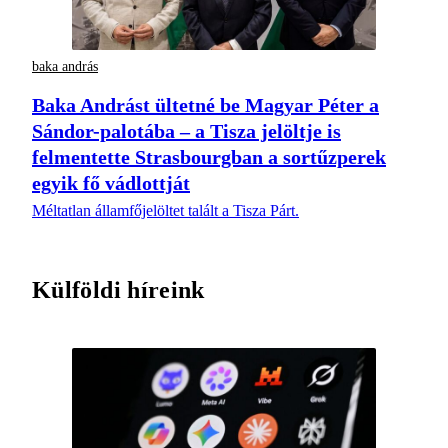
baka andrás
Baka Andrást ültetné be Magyar Péter a
Sándor-palotába – a Tisza jelöltje is
felmentette Strasbourgban a sortűzperek
egyik fő vádlottját
Méltatlan államfőjelöltet talált a Tisza Párt.
Külföldi híreink