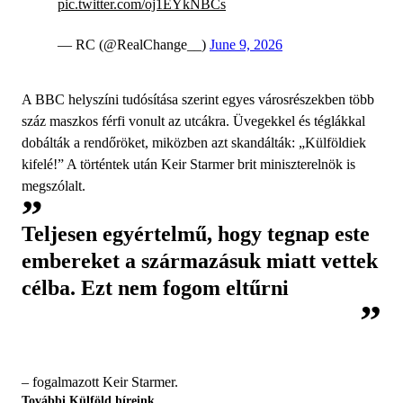
pic.twitter.com/oj1EYkNBCs
— RC (@RealChange__)
June 9, 2026
A BBC helyszíni tudósítása szerint egyes városrészekben több
száz maszkos férfi vonult az utcákra. Üvegekkel és téglákkal
dobálták a rendőröket, miközben azt skandálták: „Külföldiek
kifelé!” A történtek után Keir Starmer brit miniszterelnök is
megszólalt.
Teljesen egyértelmű, hogy tegnap este
embereket a származásuk miatt vettek
célba. Ezt nem fogom eltűrni
– fogalmazott Keir Starmer.
További Külföld híreink