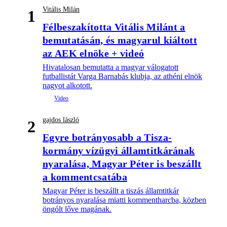
Vitális Milán
1
Félbeszakította Vitális Milánt a
bemutatásán, és magyarul kiáltott
az AEK elnöke + videó
Hivatalosan bemutatta a magyar válogatott
futballistát Varga Barnabás klubja, az athéni elnök
nagyot alkotott.
gajdos lászló
2
Egyre botrányosabb a Tisza-
kormány vízügyi államtitkárának
nyaralása, Magyar Péter is beszállt
a kommentcsatába
Magyar Péter is beszállt a tiszás államtitkár
botrányos nyaralása miatti kommentharcba, közben
öngólt lőve magának.