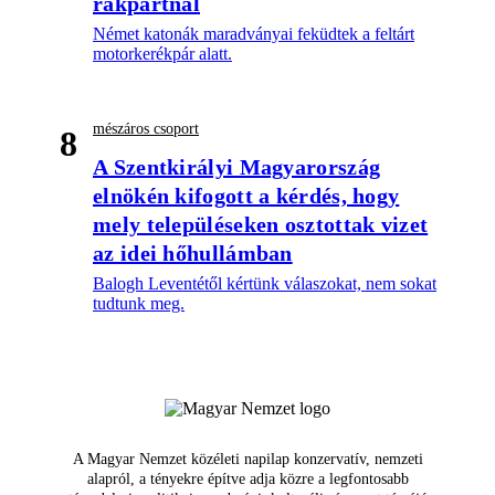
rakpartnál
Német katonák maradványai feküdtek a feltárt
motorkerékpár alatt.
mészáros csoport
8
A Szentkirályi Magyarország
elnökén kifogott a kérdés, hogy
mely településeken osztottak vizet
az idei hőhullámban
Balogh Leventétől kértünk válaszokat, nem sokat
tudtunk meg.
A Magyar Nemzet közéleti napilap konzervatív, nemzeti
alapról, a tényekre építve adja közre a legfontosabb