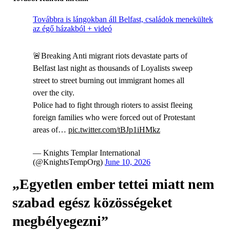
Továbbra is lángokban áll Belfast, családok menekültek
az égő házakból + videó
🚨Breaking Anti migrant riots devastate parts of
Belfast last night as thousands of Loyalists sweep
street to street burning out immigrant homes all
over the city.
Police had to fight through rioters to assist fleeing
foreign families who were forced out of Protestant
areas of…
pic.twitter.com/tBJp1iHMkz
— Knights Templar International
(@KnightsTempOrg)
June 10, 2026
„Egyetlen ember tettei miatt nem
szabad egész közösségeket
megbélyegezni”