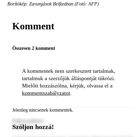
Borítókép: Zavargások Belfastban (Fotó: AFP)
Komment
Összesen 2 komment
A kommentek nem szerkesztett tartalmak,
tartalmuk a szerzőjük álláspontját tükrözi.
Mielőtt hozzászólna, kérjük, olvassa el a
kommentszabályzatot
.
Jelenleg nincsenek kommentek.
Felhasználónév
Szóljon hozzá!
2024. január 1.