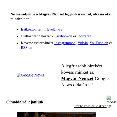
Ne maradjon le a Magyar Nemzet legjobb írásairól, olvassa őket
minden nap!
Iratkozzon fel hírlevelünkre
Csatlakozzon hozzánk
Facebookon
és
Twitteren
Kövesse csatornáinkat
Instagrammon
,
Videán
,
YouTube-on
és
RSS-en
A legfrissebb hírekért
kövess minket az
Magyar Nemzet
Google
News oldalán is!
Címoldalról ajánljuk
Tovább az összes cikkhez