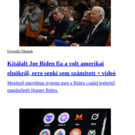
Egyesült Államok
Kitálalt Joe Biden fia a volt amerikai
elnökről, erre senki sem számított + videó
Meglepő interjúban nyitotta meg a Biden család legbelső
magánéletét Hunter Biden.