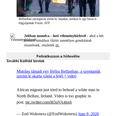
Belfastban zavargások törtek ki: házakat, autókat és egy buszt is
felgyújtottak
Forrás: AFP
Jobban mondva - heti véleményhírlevél -
ahol a hét
kiemelt témáihoz fűzött személyes gondolatok
összeérnek, részletek
itt.
Feliratkozom a hírlevélre
További Külföld híreink
Migráns támadt egy férfira Belfastban, a szemtanúk
szerint le akarta vágni a fejét + videó
African migrant just tried to behead a white man in
North Belfast, Ireland. Video is too graphic to
post.
pic.twitter.com/ih5uVA4px6
— End Wokeness (@EndWokeness)
June 8, 2026