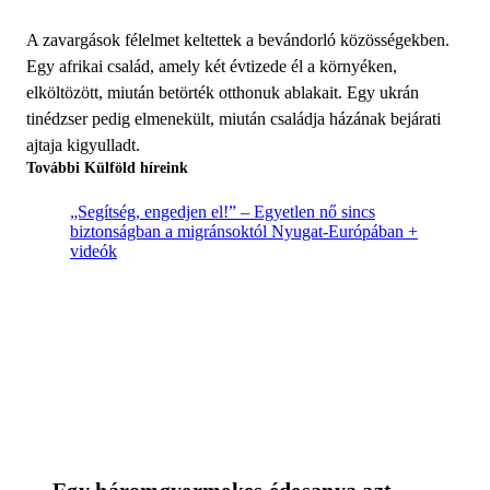
A zavargások félelmet keltettek a bevándorló közösségekben.
Egy afrikai család, amely két évtizede él a környéken,
elköltözött, miután betörték otthonuk ablakait. Egy ukrán
tinédzser pedig elmenekült, miután családja házának bejárati
ajtaja kigyulladt.
További Külföld híreink
„Segítség, engedjen el!” – Egyetlen nő sincs
biztonságban a migránsoktól Nyugat-Európában +
videók
Egy háromgyermekes édesanya azt 