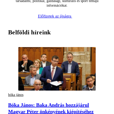
társadalmi, politikai, gazdasági, kulturális és sport témájú
információkat.
Előfizetek az újságra
Belföldi híreink
bóka jános
Bóka János: Baka András hozzájárul
Magyar Péter önkényének kiépítéséhez