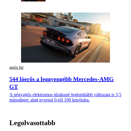
autós hír
544 lóerős a leggyengébb Mercedes-AMG
GT
A négyajtós elektromos túrakupé leglomhább változata is 3,5
másodperc alatt gyorsul 0-ról 100 km/órára.
Legolvasottabb