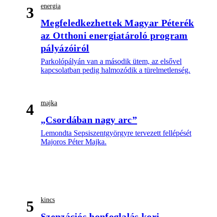
energia
3
Megfeledkezhettek Magyar Péterék
az Otthoni energiatároló program
pályázóiról
Parkolópályán van a második ütem, az elsővel
kapcsolatban pedig halmozódik a türelmetlenség.
majka
4
„Csordában nagy arc”
Lemondta Sepsiszentgyörgyre tervezett fellépését
Majoros Péter Majka.
kincs
5
Szenzációs honfoglalás kori