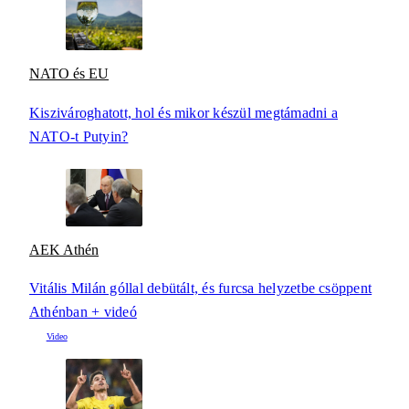
NATO és EU
Kiszivároghatott, hol és mikor készül megtámadni a
NATO-t Putyin?
AEK Athén
Vitális Milán góllal debütált, és furcsa helyzetbe csöppent
Athénban + videó