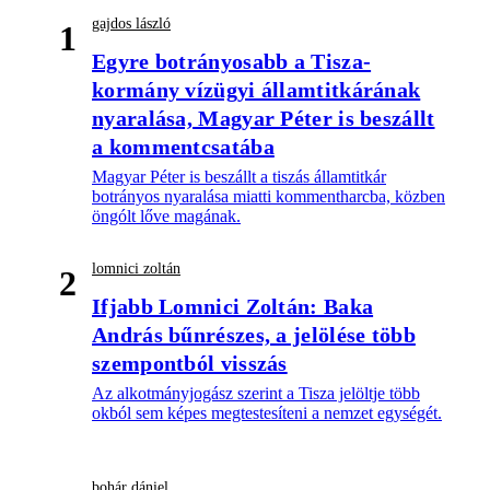
gajdos lászló
1
Egyre botrányosabb a Tisza-
kormány vízügyi államtitkárának
nyaralása, Magyar Péter is beszállt
a kommentcsatába
Magyar Péter is beszállt a tiszás államtitkár
botrányos nyaralása miatti kommentharcba, közben
öngólt lőve magának.
lomnici zoltán
2
Ifjabb Lomnici Zoltán: Baka
András bűnrészes, a jelölése több
szempontból visszás
Az alkotmányjogász szerint a Tisza jelöltje több
okból sem képes megtestesíteni a nemzet egységét.
bohár dániel