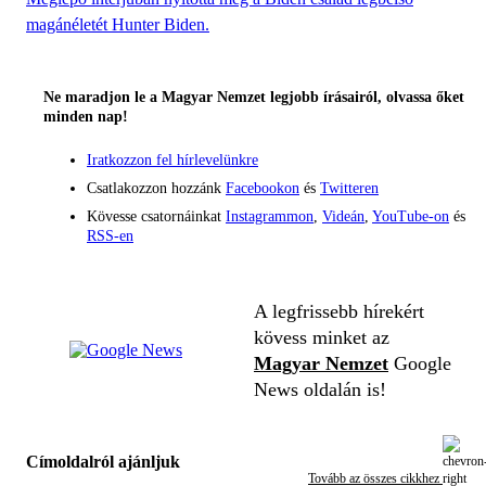
magánéletét Hunter Biden.
Ne maradjon le a Magyar Nemzet legjobb írásairól, olvassa őket
minden nap!
Iratkozzon fel hírlevelünkre
Csatlakozzon hozzánk
Facebookon
és
Twitteren
Kövesse csatornáinkat
Instagrammon
,
Videán
,
YouTube-on
és
RSS-en
A legfrissebb hírekért
kövess minket az
Magyar Nemzet
Google
News oldalán is!
Címoldalról ajánljuk
Tovább az összes cikkhez