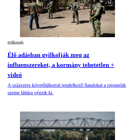
gyilkosság
Élő adásban gyilkolják meg az
influenszereket, a kormány tehetetlen +
videó
A százezres követőtáborral rendelkező fiatalokat a rajongóik
szeme láttára végzik ki.