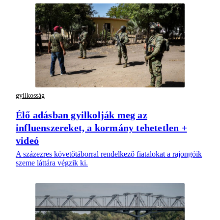
gyilkosság
Élő adásban gyilkolják meg az
influenszereket, a kormány tehetetlen +
videó
A százezres követőtáborral rendelkező fiatalokat a rajongóik
szeme láttára végzik ki.