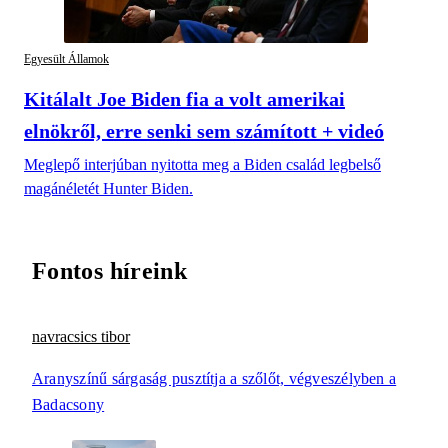
Egyesült Államok
Kitálalt Joe Biden fia a volt amerikai
elnökről, erre senki sem számított + videó
Meglepő interjúban nyitotta meg a Biden család legbelső
magánéletét Hunter Biden.
Fontos híreink
navracsics tibor
Aranyszínű sárgaság pusztítja a szőlőt, végveszélyben a
Badacsony