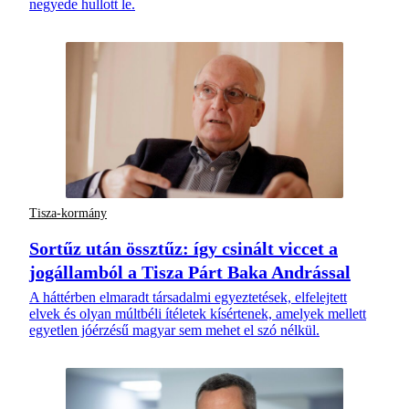
negyede hullott le.
Tisza-kormány
Sortűz után össztűz: így csinált viccet a
jogállamból a Tisza Párt Baka Andrással
A háttérben elmaradt társadalmi egyeztetések, elfelejtett
elvek és olyan múltbéli ítéletek kísértenek, amelyek mellett
egyetlen jóérzésű magyar sem mehet el szó nélkül.