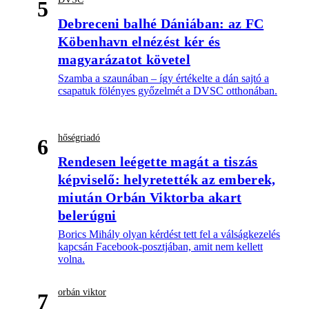
5
Debreceni balhé Dániában: az FC
Köbenhavn elnézést kér és
magyarázatot követel
Szamba a szaunában – így értékelte a dán sajtó a
csapatuk fölényes győzelmét a DVSC otthonában.
hőségriadó
6
Rendesen leégette magát a tiszás
képviselő: helyretették az emberek,
miután Orbán Viktorba akart
belerúgni
Borics Mihály olyan kérdést tett fel a válságkezelés
kapcsán Facebook-posztjában, amit nem kellett
volna.
orbán viktor
7