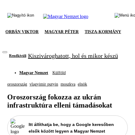
ORBÁN VIKTOR
MAGYAR PÉTER
TISZA-KORMÁNY
Kiszivároghatott, hol és mikor készül meg
Rendkívüli
Magyar Nemzet
Külföld
oroszország
vlagyimir putyin
moszkva
elnök
Oroszország fokozza az ukrán
infrastruktúra elleni támadásokat
Itt állíthatja be, hogy a Google keresőben
elsők között legyen a Magyar Nemzet