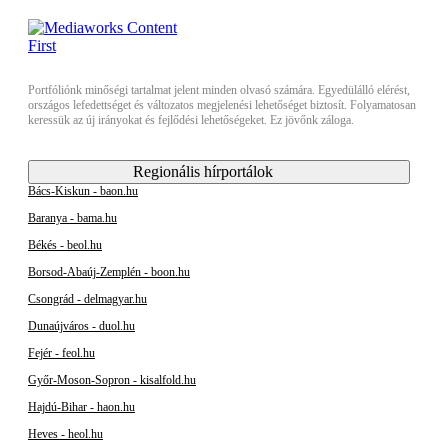
Portfóliónk minőségi tartalmat jelent minden olvasó számára. Egyedülálló elérést,
országos lefedettséget és változatos megjelenési lehetőséget biztosít. Folyamatosan
keressük az új irányokat és fejlődési lehetőségeket. Ez jövőnk záloga.
Regionális hírportálok
Bács-Kiskun - baon.hu
Baranya - bama.hu
Békés - beol.hu
Borsod-Abaúj-Zemplén - boon.hu
Csongrád - delmagyar.hu
Dunaújváros - duol.hu
Fejér - feol.hu
Győr-Moson-Sopron - kisalfold.hu
Hajdú-Bihar - haon.hu
Heves - heol.hu