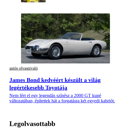
autós olvasnivaló
James Bond kedvéért készült a világ
legértékesebb Toyotája
Nem fért el egy legendás színész a 2000 GT kupé
változatában, építettek hát a forgatásra két egyedi kabriót.
Legolvasottabb