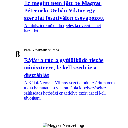
Ez megint nem jött be Magyar
Péternek: Orbán Viktor egy
szerbiai fesztiválon csevapozott
A miniszterelnök a hergelés kedvéért ismét
hazudott.
kátai - németh vilmos
8
Rájár a rúd a gyűlölködő tiszás
miniszterre, le kell szednie a
dísztáblát
A Kátai-Németh Vilmos vezette minisztérium nem
tudta bemutatni a vitatott tábla kihelyezéséhez
szükséges hatósági engedélyt, ezért azt el kell
távolítani.