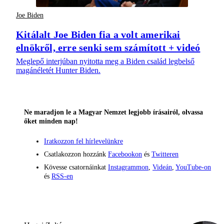
Joe Biden
Kitálalt Joe Biden fia a volt amerikai
elnökről, erre senki sem számított + videó
Meglepő interjúban nyitotta meg a Biden család legbelső
magánéletét Hunter Biden.
Ne maradjon le a Magyar Nemzet legjobb írásairól, olvassa
őket minden nap!
Iratkozzon fel hírlevelünkre
Csatlakozzon hozzánk
Facebookon
és
Twitteren
Kövesse csatornáinkat
Instagrammon
,
Videán
,
YouTube-on
és
RSS-en