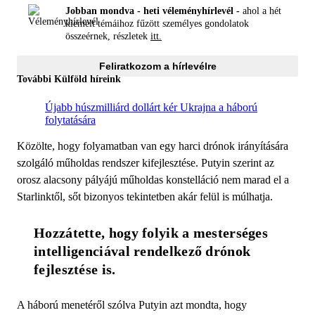
Jobban mondva - heti véleményhírlevél -
ahol a hét
kiemelt témáihoz fűzött személyes gondolatok
összeérnek, részletek
itt.
Feliratkozom a hírlevélre
További Külföld híreink
Újabb húszmilliárd dollárt kér Ukrajna a háború
folytatására
Közölte, hogy folyamatban van egy harci drónok irányítására
szolgáló műholdas rendszer kifejlesztése. Putyin szerint az
orosz alacsony pályájú műholdas konstelláció nem marad el a
Starlinktől, sőt bizonyos tekintetben akár felül is múlhatja.
Hozzátette, hogy folyik a mesterséges 
intelligenciával rendelkező drónok 
fejlesztése is.
A háború menetéről szólva Putyin azt mondta, hogy