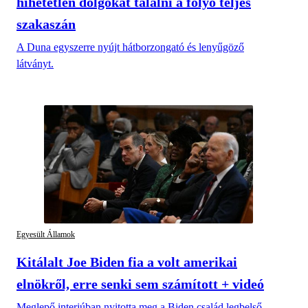
hihetetlen dolgokat találni a folyó teljes
szakaszán
A Duna egyszerre nyújt hátborzongató és lenyűgöző
látványt.
Egyesült Államok
Kitálalt Joe Biden fia a volt amerikai
elnökről, erre senki sem számított + videó
Meglepő interjúban nyitotta meg a Biden család legbelső