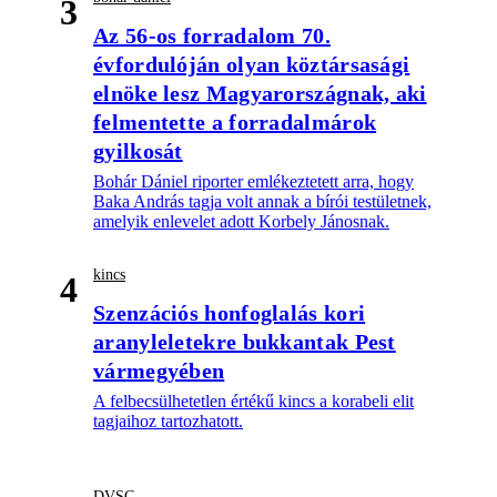
3
Az 56-os forradalom 70.
évfordulóján olyan köztársasági
elnöke lesz Magyarországnak, aki
felmentette a forradalmárok
gyilkosát
Bohár Dániel riporter emlékeztetett arra, hogy
Baka András tagja volt annak a bírói testületnek,
amelyik enlevelet adott Korbely Jánosnak.
kincs
4
Szenzációs honfoglalás kori
aranyleletekre bukkantak Pest
vármegyében
A felbecsülhetetlen értékű kincs a korabeli elit
tagjaihoz tartozhatott.
DVSC