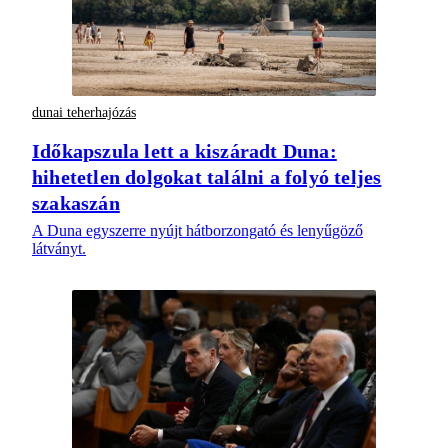
dunai teherhajózás
Időkapszula lett a kiszáradt Duna:
hihetetlen dolgokat találni a folyó teljes
szakaszán
A Duna egyszerre nyújt hátborzongató és lenyűgöző
látványt.