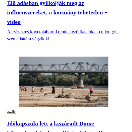
Élő adásban gyilkolják meg az
influenszereket, a kormány tehetetlen +
videó
A százezres követőtáborral rendelkező fiatalokat a rajongóik
szeme láttára végzik ki.
aszály
Időkapszula lett a kiszáradt Duna: