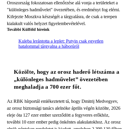
Oroszország fokozatosan ellenőrzése alá vonja a területeket a
"különleges hadművelet" övezetében, és eredményt fog elérni.
Kifejezte Moszkva készségét a tárgyalásra, de csak a terepen
kialakult valós helyzet figyelembevételével.
További Külföld híreink
Kuleba lerántotta a leplet: Putyin csak egyetlen
hatalommal tárgyalna a háborúról
Közölte, hogy az orosz haderő létszáma a 
„különleges hadművelet” övezetében 
meghaladja a 700 ezer főt.
Az RBK hírportál emlékeztetett tá, hogy Dmitrij Medvegyev,
az orosz biztonsági tanács alelnöke április végén közölte, 2026
eleje óta 127 ezer ember szerződött a fegyveres erőkhöz,
további 10 ezer ember pedig önkéntes alakulatokhoz. Az orosz
elnök pénteken rendeletet is kiadott, amelyben 2 399 130 főben