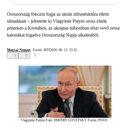
Oroszország fokozni fogja az ukrán infrastruktúra elleni
támadásait – jelentette ki Vlagyimir Putyin orosz elnök
pénteken a Kremlben, az ukrajnai háborúban részt vevő orosz
katonákat fogadva Oroszország Napja alkalmából.
Magyar Nemzet
Forrás: MTI
2026. 06. 12. 23:32
0
0
0
Vlagyimir Putyin
Fotó: DMITRY LOVETSKY
Forrás: POOL