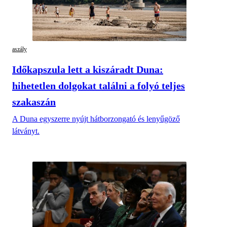
aszály
Időkapszula lett a kiszáradt Duna:
hihetetlen dolgokat találni a folyó teljes
szakaszán
A Duna egyszerre nyújt hátborzongató és lenyűgöző
látványt.