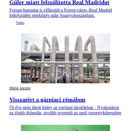
Güler miatt felszólította Real Madridot
Ferrari-hasonlat is előkerült a Ferencváros–Real Madrid
felkészülési mérkőzés után Spanyolországban.
fűtési szezon
Visszatért a gázpiaci rémálom
Öt éve nem látott hiány az európai tárolókban · Nyakunkon
az újabb drágulás, tovább gyengül az unió versenyképessége