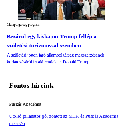
állampolgárság program
Bezárul egy kiskapu: Trump fellép a
születési turizmussal szemben
A születési jogon járó állampolgárság megszerzésének
korlátozásáról írt alá rendeletet Donald Trump.
Fontos híreink
Puskás Akadémia
Utolsó pillanatos gól döntött az MTK és Puskás Akadémia
meccsén