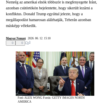
Nemrég az amerikai elnök többször is megfenyegette Iránt,
azonban csütörtökön bejelentette, hogy sikerült lezárni a
konfliktus. Donald Trump egyúttal jelezte, hogy a
megállapodást hamarosan aláírhatják, Teherán azonban
másképp vélekedik.
Magyar Nemzet
2026. 06. 12. 15:10
0
0
0
Fotó: ALEX WONG
Forrás: GETTY IMAGES NORTH
AMERICA