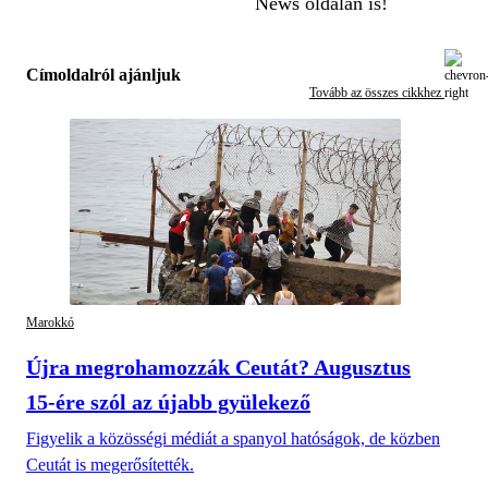
News oldalán is!
Címoldalról ajánljuk
Tovább az összes cikkhez
Marokkó
Újra megrohamozzák Ceutát? Augusztus
15-ére szól az újabb gyülekező
Figyelik a közösségi médiát a spanyol hatóságok, de közben
Ceutát is megerősítették.