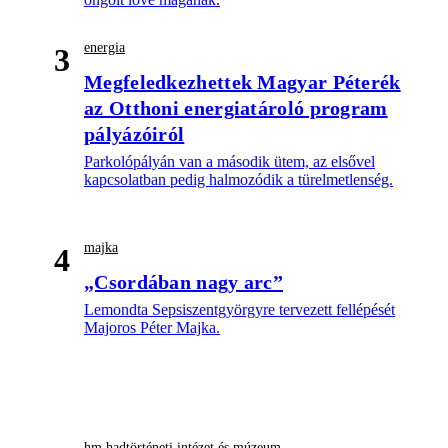
energia
3
Megfeledkezhettek Magyar Péterék
az Otthoni energiatároló program
pályázóiról
Parkolópályán van a második ütem, az elsővel
kapcsolatban pedig halmozódik a türelmetlenség.
majka
4
„Csordában nagy arc”
Lemondta Sepsiszentgyörgyre tervezett fellépését
Majoros Péter Majka.
hm hadtörténeti intézet és múzeum