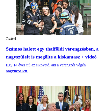
Thaiföld
Számos halott egy thaiföldi vérengzésben, a
nagyszüleit is megölte a kiskamasz + videó
Egy 14 éves fiú az elkövető, aki a vérengzés végén
öngyilkos lett.