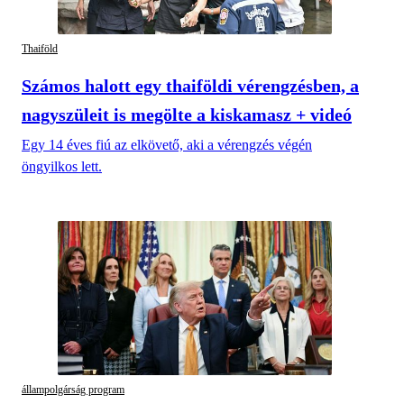
Thaiföld
Számos halott egy thaiföldi vérengzésben, a
nagyszüleit is megölte a kiskamasz + videó
Egy 14 éves fiú az elkövető, aki a vérengzés végén
öngyilkos lett.
állampolgárság program