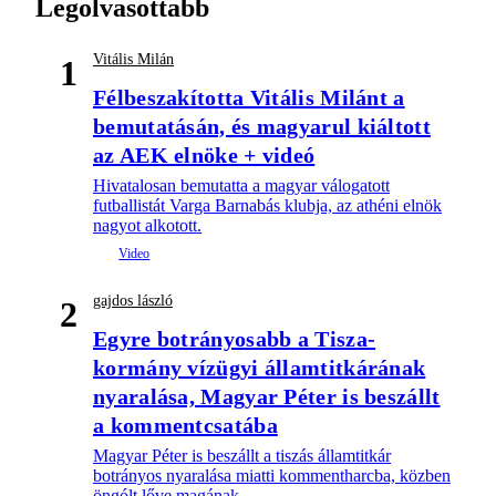
Legolvasottabb
Vitális Milán
1
Félbeszakította Vitális Milánt a
bemutatásán, és magyarul kiáltott
az AEK elnöke + videó
Hivatalosan bemutatta a magyar válogatott
futballistát Varga Barnabás klubja, az athéni elnök
nagyot alkotott.
gajdos lászló
2
Egyre botrányosabb a Tisza-
kormány vízügyi államtitkárának
nyaralása, Magyar Péter is beszállt
a kommentcsatába
Magyar Péter is beszállt a tiszás államtitkár
botrányos nyaralása miatti kommentharcba, közben
öngólt lőve magának.