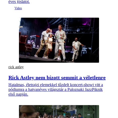
éves jóslatot.
rick astley
Rick Astley nem bízott semmit a véletlenre
Hatalmas, életrajzi elemekkel tűzdelt koncert-showt vitt a
pódiumra a hatvanéves világsztár a Paloznaki JazzPiknik
első napján.