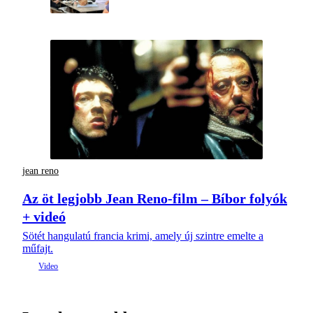
jean reno
Az öt legjobb Jean Reno-film – Bíbor folyók
+ videó
Sötét hangulatú francia krimi, amely új szintre emelte a
műfajt.