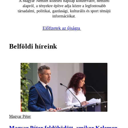
A Magyar Nemzet közéleti napilap konzervatív, nemzeti
alapról, a tényekre építve adja közre a legfontosabb
társadalmi, politikai, gazdasági, kulturális és sport témájú
információkat.
Előfizetek az újságra
Belföldi híreink
Magyar Péter
Magyar Péter feldühödött, amikor Kelemen