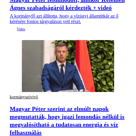
Ágnes szabadságáról kérdezték + videó
A kormányfő azt állította, hogy a vízügyi államtitkár az ő
kérésére fontos tárgyaláson vett részt.
kormányszóvivő
Magyar Péter szerint az elmúlt napok
megmutatták, hogy igazi lemondás nélkül is
megvalósítható a tudatosan energia és víz
felhasználás