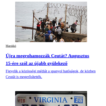
Marokkó
Újra megrohamozzák Ceutát? Augusztus
15-ére szól az újabb gyülekező
Figyelik a közösségi médiát a spanyol hatóságok, de közben
Ceutát is megerősítették.