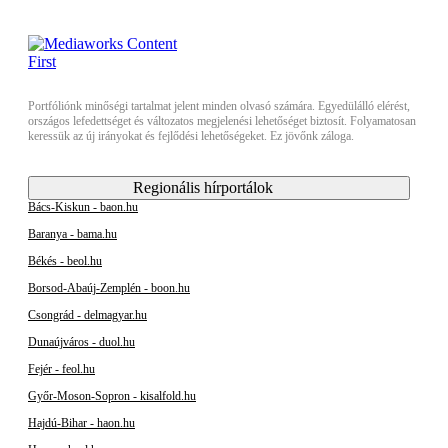
Portfóliónk minőségi tartalmat jelent minden olvasó számára. Egyedülálló elérést,
országos lefedettséget és változatos megjelenési lehetőséget biztosít. Folyamatosan
keressük az új irányokat és fejlődési lehetőségeket. Ez jövőnk záloga.
Regionális hírportálok
Bács-Kiskun - baon.hu
Baranya - bama.hu
Békés - beol.hu
Borsod-Abaúj-Zemplén - boon.hu
Csongrád - delmagyar.hu
Dunaújváros - duol.hu
Fejér - feol.hu
Győr-Moson-Sopron - kisalfold.hu
Hajdú-Bihar - haon.hu