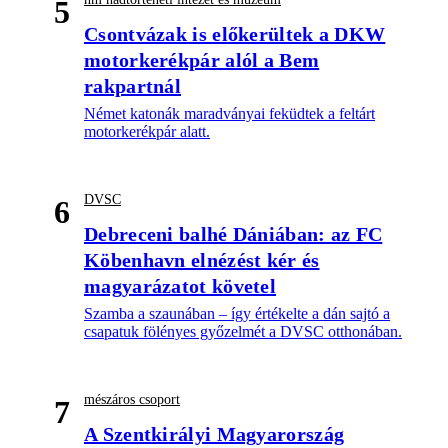
5
Csontvázak is előkerültek a DKW
motorkerékpár alól a Bem
rakpartnál
Német katonák maradványai feküdtek a feltárt
motorkerékpár alatt.
DVSC
6
Debreceni balhé Dániában: az FC
Köbenhavn elnézést kér és
magyarázatot követel
Szamba a szaunában – így értékelte a dán sajtó a
csapatuk fölényes győzelmét a DVSC otthonában.
mészáros csoport
7
A Szentkirályi Magyarország