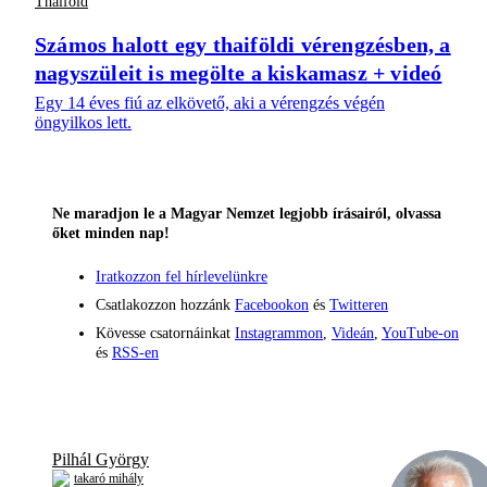
Thaiföld
Számos halott egy thaiföldi vérengzésben, a
nagyszüleit is megölte a kiskamasz + videó
Egy 14 éves fiú az elkövető, aki a vérengzés végén
öngyilkos lett.
Ne maradjon le a Magyar Nemzet legjobb írásairól, olvassa
őket minden nap!
Iratkozzon fel hírlevelünkre
Csatlakozzon hozzánk
Facebookon
és
Twitteren
Kövesse csatornáinkat
Instagrammon
,
Videán
,
YouTube-on
és
RSS-en
Pilhál György
takaró mihály