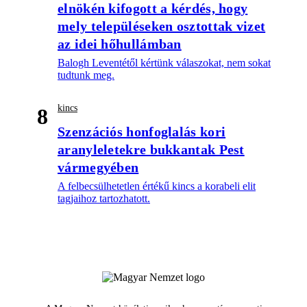
elnökén kifogott a kérdés, hogy
mely településeken osztottak vizet
az idei hőhullámban
Balogh Leventétől kértünk válaszokat, nem sokat
tudtunk meg.
kincs
8
Szenzációs honfoglalás kori
aranyleletekre bukkantak Pest
vármegyében
A felbecsülhetetlen értékű kincs a korabeli elit
tagjaihoz tartozhatott.