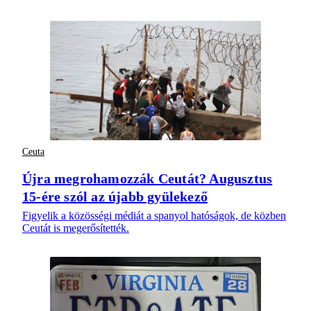
Ceuta
Újra megrohamozzák Ceutát? Augusztus
15-ére szól az újabb gyülekező
Figyelik a közösségi médiát a spanyol hatóságok, de közben
Ceutát is megerősítették.