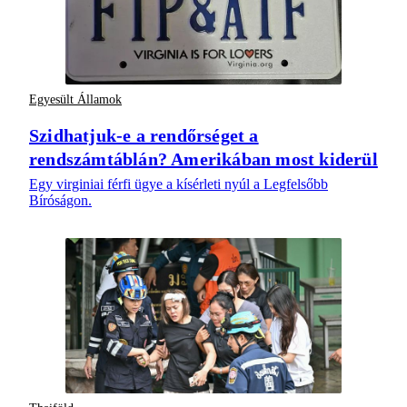
Egyesült Államok
Szidhatjuk-e a rendőrséget a
rendszámtáblán? Amerikában most kiderül
Egy virginiai férfi ügye a kísérleti nyúl a Legfelsőbb
Bíróságon.