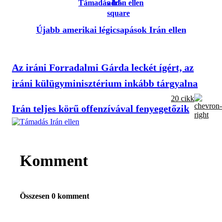
Támadás Irán ellen
Újabb amerikai légicsapások Irán ellen
Az iráni Forradalmi Gárda leckét ígért, az
iráni külügyminisztérium inkább tárgyalna
20 cikk
Irán teljes körű offenzívával fenyegetőzik
Komment
Összesen 0 komment