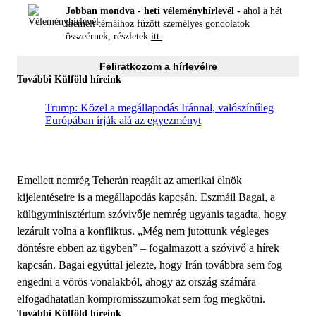
Jobban mondva - heti véleményhírlevél -
ahol a hét
kiemelt témáihoz fűzött személyes gondolatok
összeérnek, részletek
itt.
Feliratkozom a hírlevélre
További Külföld híreink
Trump: Közel a megállapodás Iránnal, valószínűleg
Európában írják alá az egyezményt
Emellett nemrég Teherán reagált az amerikai elnök
kijelentéseire is a megállapodás kapcsán. Eszmáil Bagai, a
külügyminisztérium szóvivője nemrég ugyanis tagadta, hogy
lezárult volna a konfliktus. „Még nem jutottunk végleges
döntésre ebben az ügyben” – fogalmazott a szóvivő a hírek
kapcsán. Bagai egyúttal jelezte, hogy Irán továbbra sem fog
engedni a vörös vonalakból, ahogy az ország számára
elfogadhatatlan kompromisszumokat sem fog megkötni.
További Külföld híreink