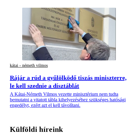
kátai - németh vilmos
Rájár a rúd a gyűlölködő tiszás miniszterre,
le kell szednie a dísztáblát
A Kátai-Németh Vilmos vezette minisztérium nem tudta
bemutatni a vitatott tábla kihelyezéséhez szükséges hatósági
engedélyt, ezért azt el kell távolítani.
Külföldi híreink