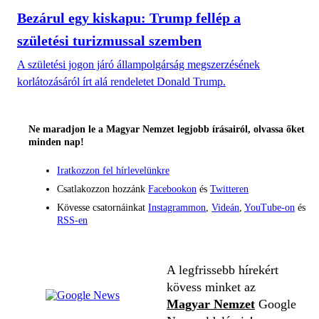
Bezárul egy kiskapu: Trump fellép a
születési turizmussal szemben
A születési jogon járó állampolgárság megszerzésének
korlátozásáról írt alá rendeletet Donald Trump.
Ne maradjon le a Magyar Nemzet legjobb írásairól, olvassa őket
minden nap!
Iratkozzon fel hírlevelünkre
Csatlakozzon hozzánk
Facebookon
és
Twitteren
Kövesse csatornáinkat
Instagrammon
,
Videán
,
YouTube-on
és
RSS-en
A legfrissebb hírekért
kövess minket az
Magyar Nemzet
Google