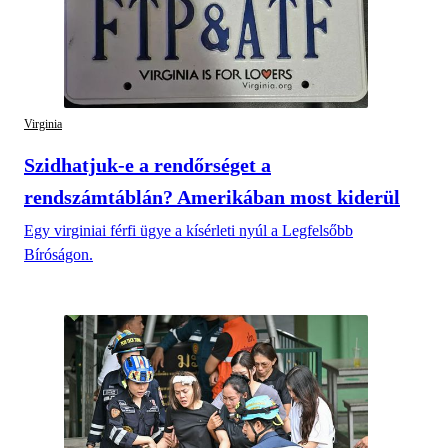
Virginia
Szidhatjuk-e a rendőrséget a
rendszámtáblán? Amerikában most kiderül
Egy virginiai férfi ügye a kísérleti nyúl a Legfelsőbb
Bíróságon.