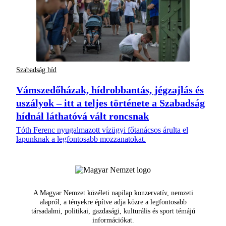
Szabadság híd
Vámszedőházak, hídrobbantás, jégzajlás és
uszályok – itt a teljes története a Szabadság
hídnál láthatóvá vált roncsnak
Tóth Ferenc nyugalmazott vízügyi főtanácsos árulta el
lapunknak a legfontosabb mozzanatokat.
A Magyar Nemzet közéleti napilap konzervatív, nemzeti
alapról, a tényekre építve adja közre a legfontosabb
társadalmi, politikai, gazdasági, kulturális és sport témájú
információkat.