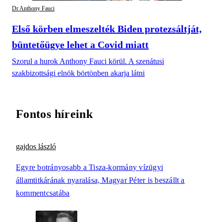
Dr Anthony Fauci
Első körben elmeszelték Biden protezsáltját,
büntetőügye lehet a Covid miatt
Szorul a hurok Anthony Fauci körül. A szenátusi
szakbizottsági elnök börtönben akarja látni
Fontos híreink
gajdos lászló
Egyre botrányosabb a Tisza-kormány vízügyi
államtitkárának nyaralása, Magyar Péter is beszállt a
kommentcsatába