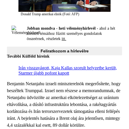
Donald Trump amerikai elnök (Fotó: AFP)
Jobban mondva - heti véleményhírlevél -
ahol a hét
kiemelt témáihoz fűzött személyes gondolatok
összeérnek, részletek
itt.
Feliratkozom a hírlevélre
További Külföld híreink
Irán visszavágott, Kaja Kallas szorult helyzetbe került,
Starmer újabb pofont kapott
Benjamin Netanjahu izraeli miniszterelnök megerősítette, hogy
beszéltek Trumppal. Izrael nem részese a memorandumnak, de
Netanjahu üdvözölte az amerikai elkötelezettséget az uránium
eltávolítása, a dúsító infrastruktúra lebontása, a rakétagyártás
korlátozása és Irán terrorszervezetek támogatása elleni fellépés
iránt. A bejelentés hatására a Brent olaj ára jelentősen, mintegy
4,4 százalékkal kal esett, 89 dollár körülire.