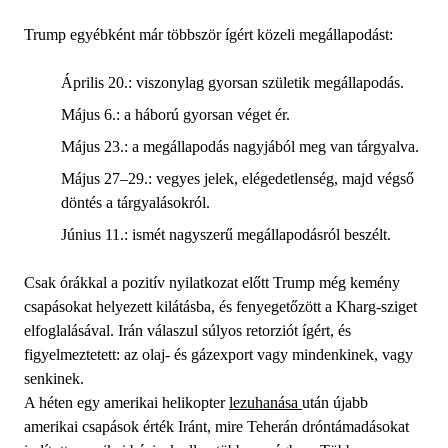
Trump egyébként már többször ígért közeli megállapodást:
Április 20.: viszonylag gyorsan születik megállapodás.
Május 6.: a háború gyorsan véget ér.
Május 23.: a megállapodás nagyjából meg van tárgyalva.
Május 27–29.: vegyes jelek, elégedetlenség, majd végső
döntés a tárgyalásokról.
Június 11.: ismét nagyszerű megállapodásról beszélt.
Csak órákkal a pozitív nyilatkozat előtt Trump még kemény
csapásokat helyezett kilátásba, és fenyegetőzött a Kharg-sziget
elfoglalásával. Irán válaszul súlyos retorziót ígért, és
figyelmeztetett: az olaj- és gázexport vagy mindenkinek, vagy
senkinek.
A héten egy amerikai helikopter
lezuhanása
után újabb
amerikai csapások érték Iránt, mire Teherán dróntámadásokat