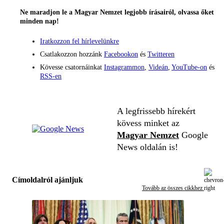
Ne maradjon le a Magyar Nemzet legjobb írásairól, olvassa őket
minden nap!
Iratkozzon fel hírlevelünkre
Csatlakozzon hozzánk
Facebookon
és
Twitteren
Kövesse csatornáinkat
Instagrammon
,
Videán
,
YouTube-on
és
RSS-en
A legfrissebb hírekért
kövess minket az
Magyar Nemzet
Google
News oldalán is!
Címoldalról ajánljuk
Tovább az összes cikkhez