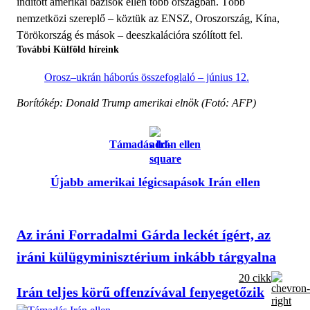
indított amerikai bázisok ellen több országban. Több
nemzetközi szereplő – köztük az ENSZ, Oroszország, Kína,
Törökország és mások – deeszkalációra szólított fel.
További Külföld híreink
Orosz–ukrán háborús összefoglaló – június 12.
Borítókép: Donald Trump amerikai elnök (Fotó: AFP)
Támadás Irán ellen
Újabb amerikai légicsapások Irán ellen
Az iráni Forradalmi Gárda leckét ígért, az
iráni külügyminisztérium inkább tárgyalna
20 cikk
Irán teljes körű offenzívával fenyegetőzik