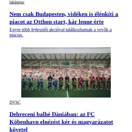
lakáspiac
Nem csak Budapesten, vidéken is élénkíti a
piacot az Otthon start, kár lenne érte
Egyre több fejlesztői akcióval találkozhatnak a vevők a
piacon.
DVSC
Debreceni balhé Dániában: az FC
Köbenhavn elnézést kér és magyarázatot
követel