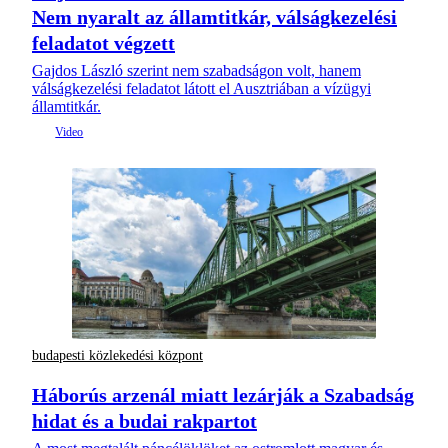
Nem nyaralt az államtitkár, válságkezelési
feladatot végzett
Gajdos László szerint nem szabadságon volt, hanem
válságkezelési feladatot látott el Ausztriában a vízügyi
államtitkár.
budapesti közlekedési központ
Háborús arzenál miatt lezárják a Szabadság
hidat és a budai rakpartot