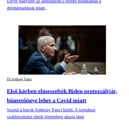
Egyre nagyobb az aggodalom a német politikában a
dróntámadások miatt.
Dr Anthony Fauci
Első körben elmeszelték Biden protezsáltját,
büntetőügye lehet a Covid miatt
Szorul a hurok Anthony Fauci körül. A szenátusi
szakbizottsági elnök börtönben akarja látni