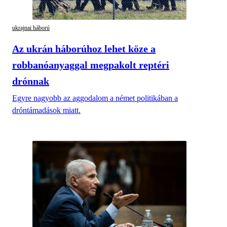
ukrajnai háború
Az ukrán háborúhoz lehet köze a
robbanóanyaggal megpakolt reptéri
drónnak
Egyre nagyobb az aggodalom a német politikában a
dróntámadások miatt.