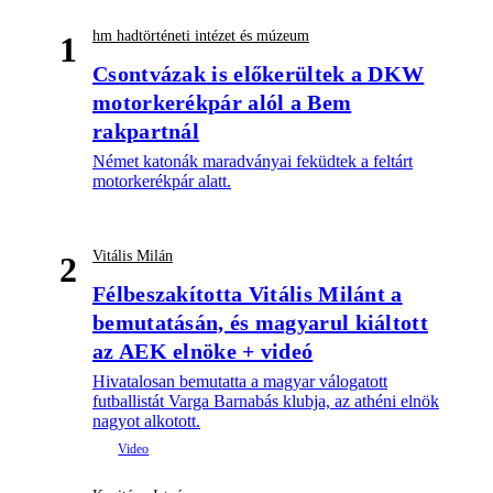
hm hadtörténeti intézet és múzeum
1
Csontvázak is előkerültek a DKW
motorkerékpár alól a Bem
rakpartnál
Német katonák maradványai feküdtek a feltárt
motorkerékpár alatt.
Vitális Milán
2
Félbeszakította Vitális Milánt a
bemutatásán, és magyarul kiáltott
az AEK elnöke + videó
Hivatalosan bemutatta a magyar válogatott
futballistát Varga Barnabás klubja, az athéni elnök
nagyot alkotott.