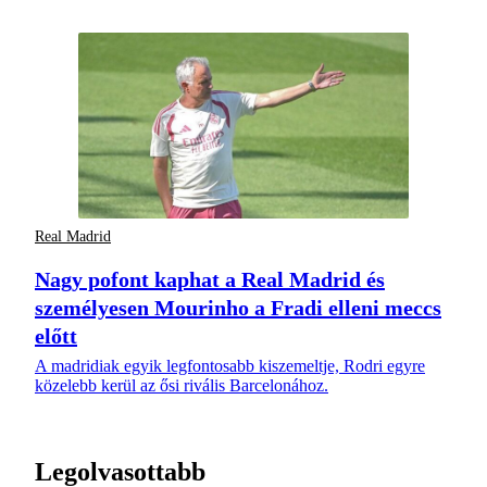
Real Madrid
Nagy pofont kaphat a Real Madrid és
személyesen Mourinho a Fradi elleni meccs
előtt
A madridiak egyik legfontosabb kiszemeltje, Rodri egyre
közelebb kerül az ősi rivális Barcelonához.
Legolvasottabb