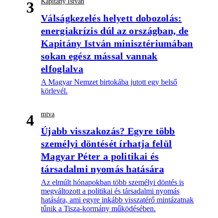
Kapitány István
3
Válságkezelés helyett dobozolás:
energiakrízis dúl az országban, de
Kapitány István minisztériumában
sokan egész mással vannak
elfoglalva
A Magyar Nemzet birtokába jutott egy belső
körlevél.
mtva
4
Újabb visszakozás? Egyre több
személyi döntését írhatja felül
Magyar Péter a politikai és
társadalmi nyomás hatására
Az elmúlt hónapokban több személyi döntés is
megváltozott a politikai és társadalmi nyomás
hatására, ami egyre inkább visszatérő mintázatnak
tűnik a Tisza-kormány működésében.