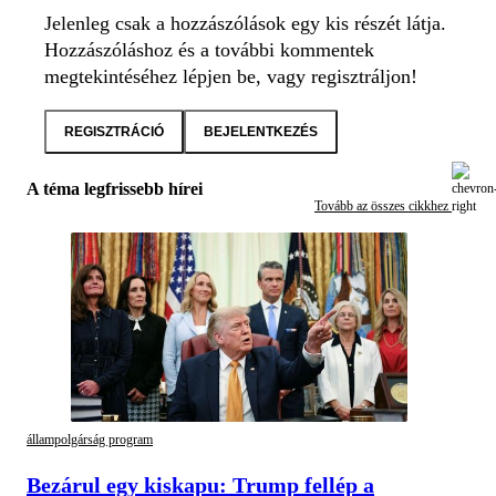
Jelenleg csak a hozzászólások egy kis részét látja.
Hozzászóláshoz és a további kommentek
megtekintéséhez lépjen be, vagy regisztráljon!
REGISZTRÁCIÓ
BEJELENTKEZÉS
A téma legfrissebb hírei
Tovább az összes cikkhez
állampolgárság program
Bezárul egy kiskapu: Trump fellép a