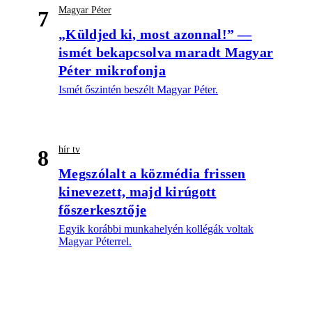
Magyar Péter
7
„Küldjed ki, most azonnal!” —
ismét bekapcsolva maradt Magyar
Péter mikrofonja
Ismét őszintén beszélt Magyar Péter.
hír tv
8
Megszólalt a közmédia frissen
kinevezett, majd kirúgott
főszerkesztője
Egyik korábbi munkahelyén kollégák voltak
Magyar Péterrel.