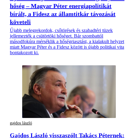
hőség – Magyar Péter energiapolitikát
bírált, a Fidesz az államtitkár távozását
követeli
Újabb melegrekordok, csőtörések és szabadtéri tüzek
jellemezték a csütörtöki hőséget. Bár szombattól
másodfokúra mérséklik a hőségriasztást, a kialakult helyzet
miatt Magyar Péter és a Fidesz között is újabb politikai vita
bontakozott ki.
gajdos lászló
Gajdos László visszaszólt Takács Péternek: