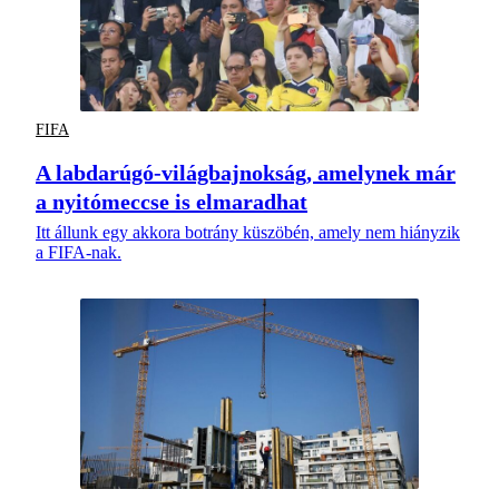
FIFA
A labdarúgó-világbajnokság, amelynek már
a nyitómeccse is elmaradhat
Itt állunk egy akkora botrány küszöbén, amely nem hiányzik
a FIFA-nak.