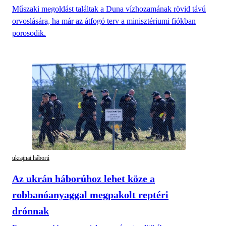
Műszaki megoldást találtak a Duna vízhozamának rövid távú
orvoslására, ha már az átfogó terv a minisztériumi fiókban
porosodik.
ukrajnai háború
Az ukrán háborúhoz lehet köze a
robbanóanyaggal megpakolt reptéri
drónnak