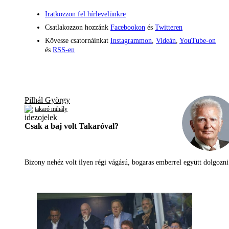
Iratkozzon fel hírlevelünkre
Csatlakozzon hozzánk
Facebookon
és
Twitteren
Kövesse csatornáinkat
Instagrammon
,
Videán
,
YouTube-on
és
RSS-en
Pilhál György
takaró mihály
Csak a baj volt Takaróval?
Bizony nehéz volt ilyen régi vágású, bogaras emberrel együtt dolgoz