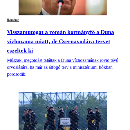
Románia
Visszamutogat a román kormányfő a Duna
vízhozama miatt, de Csernavodára tervet
eszeltek ki
Műszaki megoldást találtak a Duna vízhozamának rövid távú
orvoslására, ha már az átfogó terv a minisztériumi fiókban
porosodik.