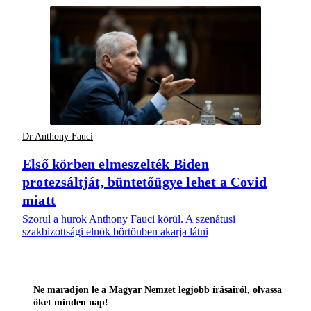
Dr Anthony Fauci
Első körben elmeszelték Biden
protezsáltját, büntetőügye lehet a Covid
miatt
Szorul a hurok Anthony Fauci körül. A szenátusi
szakbizottsági elnök börtönben akarja látni
Ne maradjon le a Magyar Nemzet legjobb írásairól, olvassa
őket minden nap!