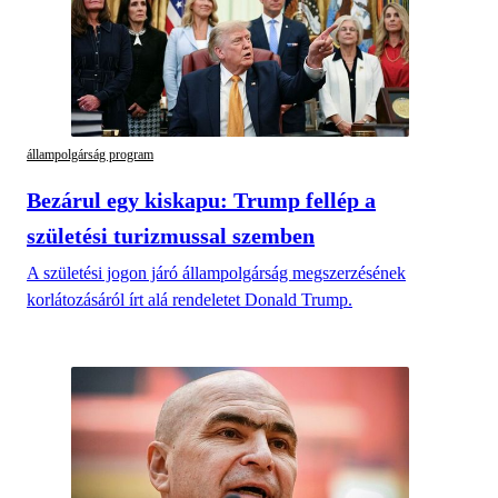
állampolgárság program
Bezárul egy kiskapu: Trump fellép a
születési turizmussal szemben
A születési jogon járó állampolgárság megszerzésének
korlátozásáról írt alá rendeletet Donald Trump.