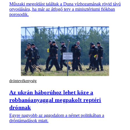
Műszaki megoldást találtak a Duna vízhozamának rövid távú
orvoslására, ha már az átfogó terv a minisztériumi fiókban
porosodik.
dróntevékenység
Az ukrán háborúhoz lehet köze a
robbanóanyaggal megpakolt reptéri
drónnak
Egyre nagyobb az aggodalom a német politikában a
dróntámadások miatt.