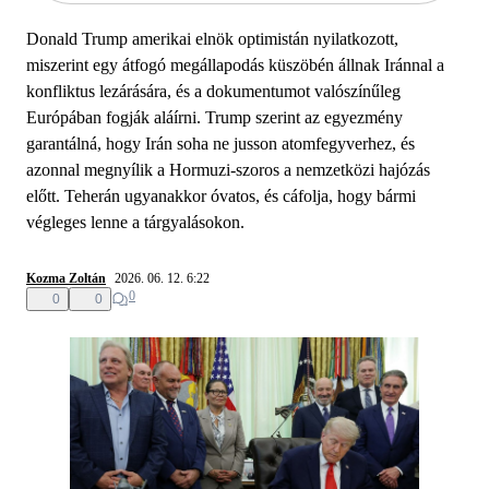
Donald Trump amerikai elnök optimistán nyilatkozott,
miszerint egy átfogó megállapodás küszöbén állnak Iránnal a
konfliktus lezárására, és a dokumentumot valószínűleg
Európában fogják aláírni. Trump szerint az egyezmény
garantálná, hogy Irán soha ne jusson atomfegyverhez, és
azonnal megnyílik a Hormuzi-szoros a nemzetközi hajózás
előtt. Teherán ugyanakkor óvatos, és cáfolja, hogy bármi
végleges lenne a tárgyalásokon.
Kozma Zoltán
2026. 06. 12. 6:22
0
0
0