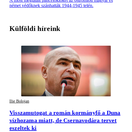
A most megtalált páncélöklöket az ostromlott magyar és
német védőknek szánhatták 1944-1945 telén.
Külföldi híreink
Ilie Bolojan
Visszamutogat a román kormányfő a Duna
vízhozama miatt, de Csernavodára tervet
eszeltek ki