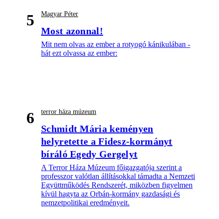
Magyar Péter
5
Most azonnal!
Mit nem olvas az ember a rotyogó kánikulában -
hát ezt olvassa az ember:
terror háza múzeum
6
Schmidt Mária keményen
helyretette a Fidesz-kormányt
bíráló Egedy Gergelyt
A Terror Háza Múzeum főigazgatója szerint a
professzor valótlan állításokkal támadta a Nemzeti
Együttműködés Rendszerét, miközben figyelmen
kívül hagyta az Orbán-kormány gazdasági és
nemzetpolitikai eredményeit.