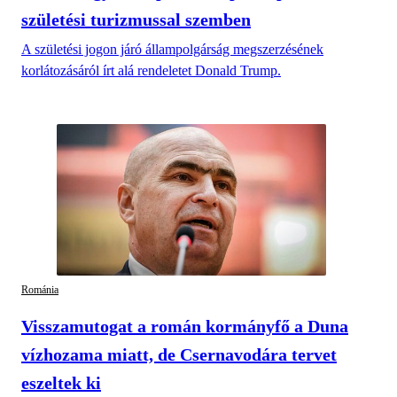
születési turizmussal szemben
A születési jogon járó állampolgárság megszerzésének
korlátozásáról írt alá rendeletet Donald Trump.
Románia
Visszamutogat a román kormányfő a Duna
vízhozama miatt, de Csernavodára tervet
eszeltek ki