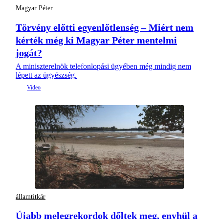
Magyar Péter
Törvény előtti egyenlőtlenség – Miért nem
kérték még ki Magyar Péter mentelmi
jogát?
A miniszterelnök telefonlopási ügyében még mindig nem
lépett az ügyészség.
államtitkár
Újabb melegrekordok dőltek meg, enyhül a