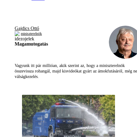
Gajdics Ottó
miniszterelnök
Magamutogatás
Vagyunk itt pár millióan, akik szerint az, hogy a miniszterelnök
összevissza rohangál, majd kisvideókat gyárt az ámokfutásáról, még 
válságkezelés.