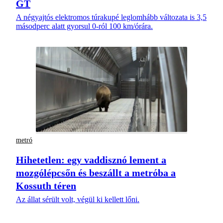
GT
A négyajtós elektromos túrakupé leglomhább változata is 3,5
másodperc alatt gyorsul 0-ról 100 km/órára.
metró
Hihetetlen: egy vaddisznó lement a
mozgólépcsőn és beszállt a metróba a
Kossuth téren
Az állat sérült volt, végül ki kellett lőni.