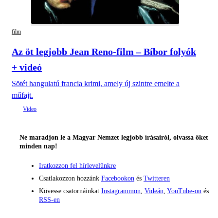
film
Az öt legjobb Jean Reno-film – Bíbor folyók
+ videó
Sötét hangulatú francia krimi, amely új szintre emelte a
műfajt.
Ne maradjon le a Magyar Nemzet legjobb írásairól, olvassa őket
minden nap!
Iratkozzon fel hírlevelünkre
Csatlakozzon hozzánk
Facebookon
és
Twitteren
Kövesse csatornáinkat
Instagrammon
,
Videán
,
YouTube-on
és
RSS-en