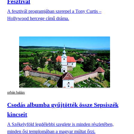
Fesztivál
A fesztivál programjában szerepel a Tony Curtis –
Hollywood hercege című dráma.
orbán balázs
Csodás albumba gyűjtötték össze Sepsiszék
kincseit
A Székelyföld legdélebbi szeglete is minden részletében,
minden ősi templomában a magyar múltat őrzi.