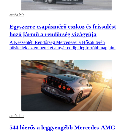
autós hír
Egyszerre csapásmérő eszköz és frissülést
hozó jármű a rendőrség vízágyúja
A Készenléti Rendőrség Mercedesei a Hősök terén
hűsítették az embereket a nyár eddigi legforróbb napjain.
autós hír
544 lóerős a leggyengébb Mercedes-AMG