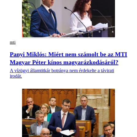
mti
Panyi Miklós: Miért nem számolt be az MTI
Magyar Péter kínos magyarázkodásáról?
A vízügyi államtitkár botránya nem érdekelte a távirati
irodát.