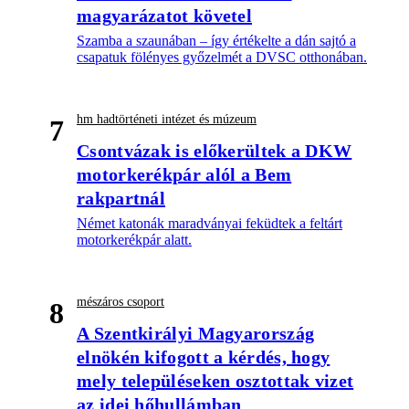
magyarázatot követel
Szamba a szaunában – így értékelte a dán sajtó a
csapatuk fölényes győzelmét a DVSC otthonában.
hm hadtörténeti intézet és múzeum
7
Csontvázak is előkerültek a DKW
motorkerékpár alól a Bem
rakpartnál
Német katonák maradványai feküdtek a feltárt
motorkerékpár alatt.
mészáros csoport
8
A Szentkirályi Magyarország
elnökén kifogott a kérdés, hogy
mely településeken osztottak vizet
az idei hőhullámban