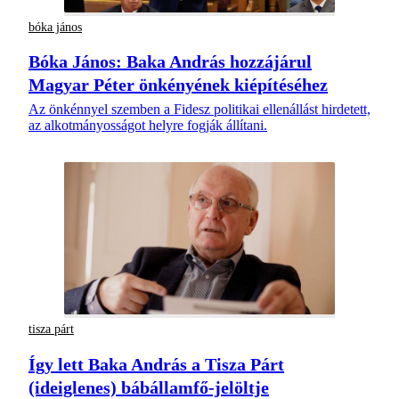
bóka jános
Bóka János: Baka András hozzájárul
Magyar Péter önkényének kiépítéséhez
Az önkénnyel szemben a Fidesz politikai ellenállást hirdetett,
az alkotmányosságot helyre fogják állítani.
tisza párt
Így lett Baka András a Tisza Párt
(ideiglenes) bábállamfő-jelöltje