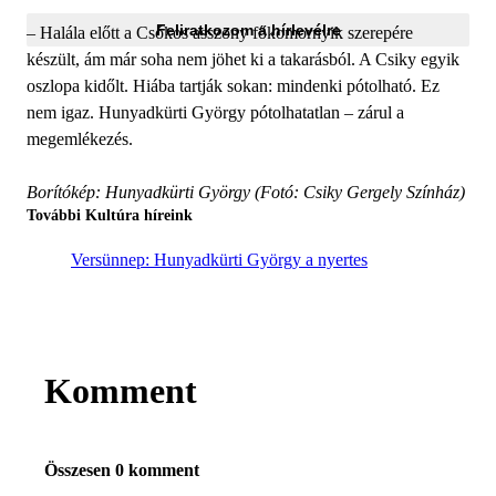
Feliratkozom a hírlevélre
– Halála előtt a Csókos asszony főkomornyik szerepére
készült, ám már soha nem jöhet ki a takarásból. A Csiky egyik
oszlopa kidőlt. Hiába tartják sokan: mindenki pótolható. Ez
nem igaz. Hunyadkürti György pótolhatatlan – zárul a
megemlékezés.
Borítókép: Hunyadkürti György (Fotó: Csiky Gergely Színház)
További Kultúra híreink
Versünnep: Hunyadkürti György a nyertes
Komment
Összesen 0 komment