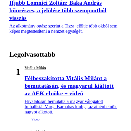
Ifjabb Lomnici Zoltán: Baka András
bűnrészes, a jelölése több szempontból
visszás
Az alkotmányjogász szerint a Tisza jelöltje több okból sem
képes megtestesíteni a nemzet egységét.
Legolvasottabb
Vitális Milán
1
Félbeszakította Vitális Milánt a
bemutatásán, és magyarul kiáltott
az AEK elnöke + videó
Hivatalosan bemutatta a magyar válogatott
futballistát Varga Barnabás klubja, az athéni elnök
nagyot alkotott.