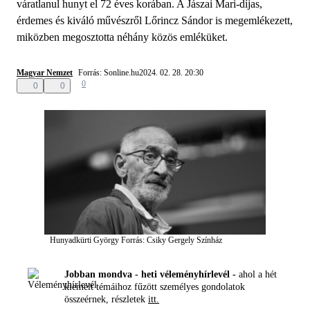
váratlanul hunyt el 72 éves korában. A Jászai Mari-díjas,
érdemes és kiváló művészről Lőrincz Sándor is megemlékezett,
miközben megosztotta néhány közös emléküket.
Magyar Nemzet
Forrás: Sonline.hu
2024. 02. 28. 20:30
0
0
0
Hunyadkürti György
Forrás: Csiky Gergely Színház
Jobban mondva - heti véleményhírlevél -
ahol a hét
kiemelt témáihoz fűzött személyes gondolatok
összeérnek, részletek
itt.