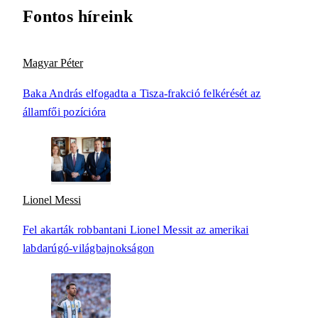
Fontos híreink
Magyar Péter
Baka András elfogadta a Tisza-frakció felkérését az
államfői pozícióra
Lionel Messi
Fel akarták robbantani Lionel Messit az amerikai
labdarúgó-világbajnokságon