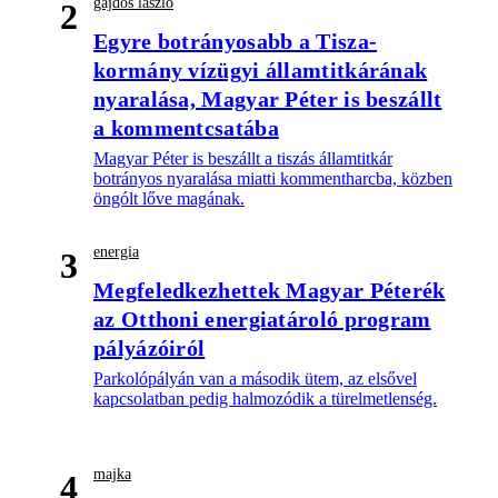
gajdos lászló
2
Egyre botrányosabb a Tisza-
kormány vízügyi államtitkárának
nyaralása, Magyar Péter is beszállt
a kommentcsatába
Magyar Péter is beszállt a tiszás államtitkár
botrányos nyaralása miatti kommentharcba, közben
öngólt lőve magának.
energia
3
Megfeledkezhettek Magyar Péterék
az Otthoni energiatároló program
pályázóiról
Parkolópályán van a második ütem, az elsővel
kapcsolatban pedig halmozódik a türelmetlenség.
majka
4