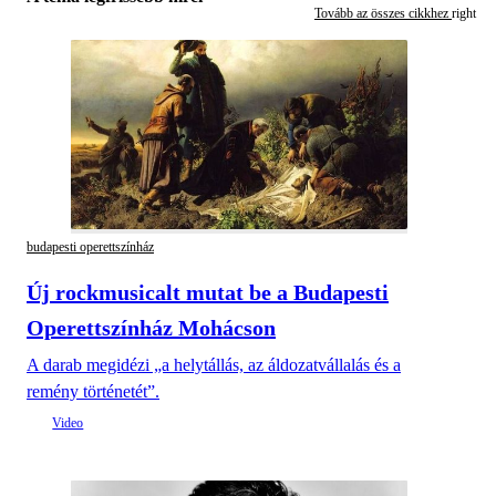
Tovább az összes cikkhez
budapesti operettszínház
Új rockmusicalt mutat be a Budapesti
Operettszínház Mohácson
A darab megidézi „a helytállás, az áldozatvállalás és a
remény történetét”.