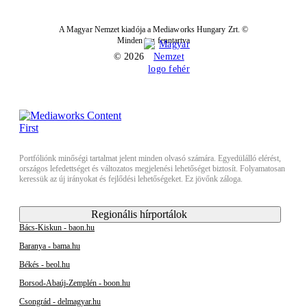
A Magyar Nemzet kiadója a Mediaworks Hungary Zrt. ©
Minden jog fenntartva
© 2026
Portfóliónk minőségi tartalmat jelent minden olvasó számára. Egyedülálló elérést,
országos lefedettséget és változatos megjelenési lehetőséget biztosít. Folyamatosan
keressük az új irányokat és fejlődési lehetőségeket. Ez jövőnk záloga.
Regionális hírportálok
Bács-Kiskun - baon.hu
Baranya - bama.hu
Békés - beol.hu
Borsod-Abaúj-Zemplén - boon.hu
Csongrád - delmagyar.hu