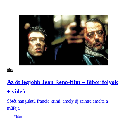
film
Az öt legjobb Jean Reno-film – Bíbor folyók
+ videó
Sötét hangulatú francia krimi, amely új szintre emelte a
műfajt.