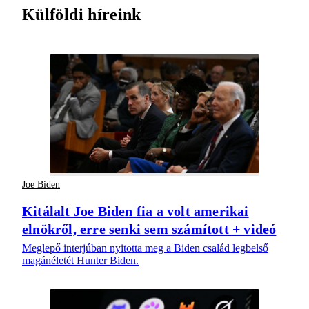
Külföldi híreink
Joe Biden
Kitálalt Joe Biden fia a volt amerikai
elnökről, erre senki sem számított + videó
Meglepő interjúban nyitotta meg a Biden család legbelső
magánéletét Hunter Biden.