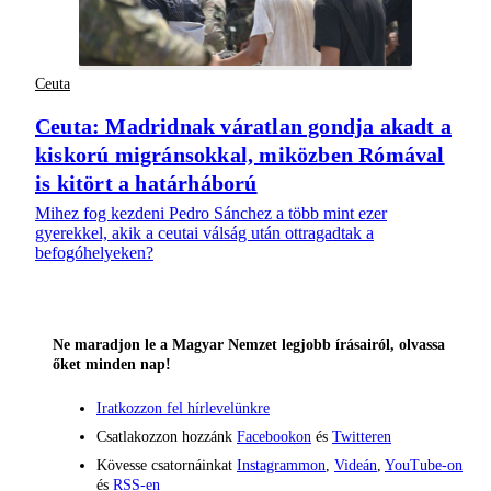
Ceuta
Ceuta: Madridnak váratlan gondja akadt a
kiskorú migránsokkal, miközben Rómával
is kitört a határháború
Mihez fog kezdeni Pedro Sánchez a több mint ezer
gyerekkel, akik a ceutai válság után ottragadtak a
befogóhelyeken?
Ne maradjon le a Magyar Nemzet legjobb írásairól, olvassa
őket minden nap!
Iratkozzon fel hírlevelünkre
Csatlakozzon hozzánk
Facebookon
és
Twitteren
Kövesse csatornáinkat
Instagrammon
,
Videán
,
YouTube-on
és
RSS-en