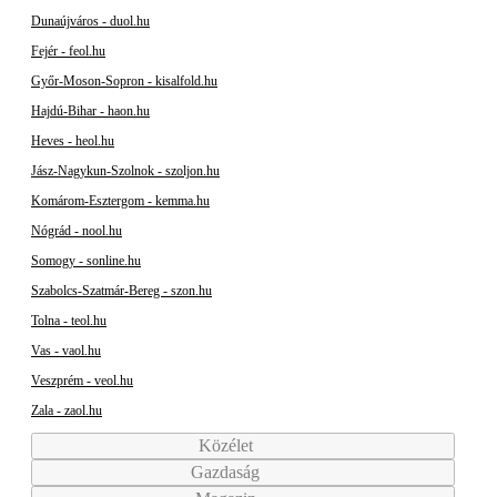
Dunaújváros - duol.hu
Fejér - feol.hu
Győr-Moson-Sopron - kisalfold.hu
Hajdú-Bihar - haon.hu
Heves - heol.hu
Jász-Nagykun-Szolnok - szoljon.hu
Komárom-Esztergom - kemma.hu
Nógrád - nool.hu
Somogy - sonline.hu
Szabolcs-Szatmár-Bereg - szon.hu
Tolna - teol.hu
Vas - vaol.hu
Veszprém - veol.hu
Zala - zaol.hu
Közélet
Gazdaság