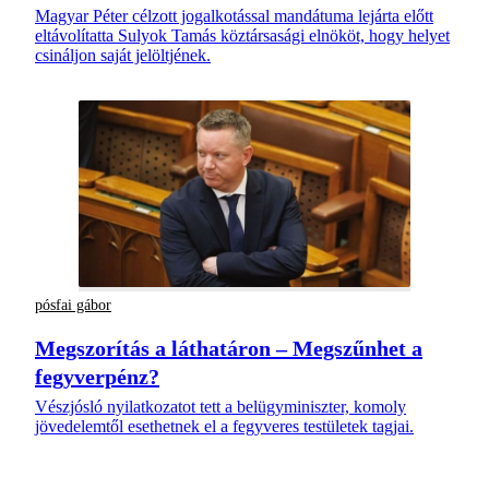
Magyar Péter célzott jogalkotással mandátuma lejárta előtt
eltávolítatta Sulyok Tamás köztársasági elnököt, hogy helyet
csináljon saját jelöltjének.
pósfai gábor
Megszorítás a láthatáron – Megszűnhet a
fegyverpénz?
Vészjósló nyilatkozatot tett a belügyminiszter, komoly
jövedelemtől esethetnek el a fegyveres testületek tagjai.