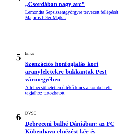
„Csordában nagy arc”
Lemondta Sepsiszentgyörgyre tervezett fellépését
Majoros Péter Majka.
kincs
5
Szenzációs honfoglalás kori
aranyleletekre bukkantak Pest
vármegyében
A felbecsülhetetlen értékű kincs a korabeli elit
tagjaihoz tartozhatott.
DVSC
6
Debreceni balhé Dániában: az FC
Köbenhavn elnézést kér és