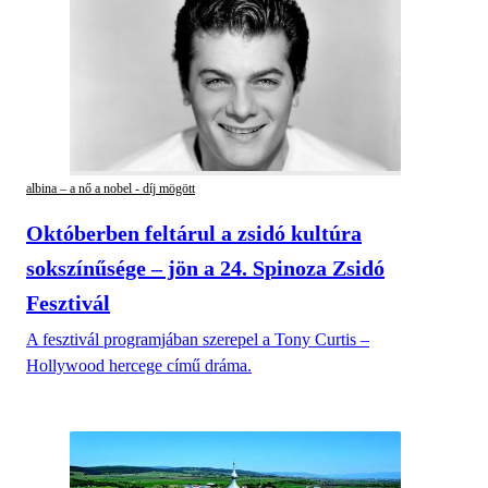
albina – a nő a nobel - díj mögött
Októberben feltárul a zsidó kultúra
sokszínűsége – jön a 24. Spinoza Zsidó
Fesztivál
A fesztivál programjában szerepel a Tony Curtis –
Hollywood hercege című dráma.