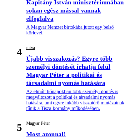
Kapitány István minisztériumában
sokan egész mással vannak
elfoglalva
A Magyar Nemzet birtokába jutott egy belső
körlevél.
mtva
4
Újabb visszakozás? Egyre több
személyi döntését írhatja felül
Magyar Péter a politikai és
társadalmi nyomás hatására
Az elmúlt hónapokban több személyi döntés is
megváltozott a politikai és társadalmi nyomás
hatására, ami egyre inkább visszatérő mintázatnak
tűnik a Tisza-kormány működésében.
Magyar Péter
5
Most azonnal!