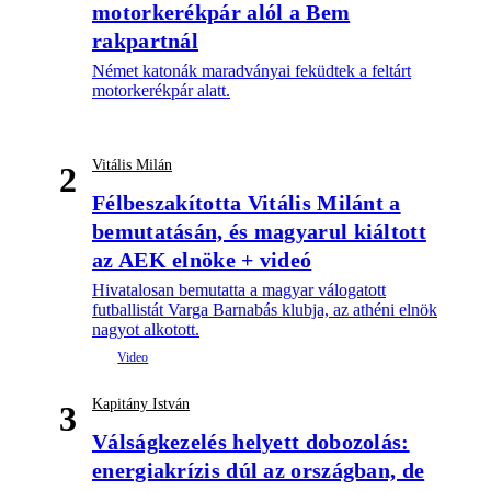
motorkerékpár alól a Bem
rakpartnál
Német katonák maradványai feküdtek a feltárt
motorkerékpár alatt.
Vitális Milán
2
Félbeszakította Vitális Milánt a
bemutatásán, és magyarul kiáltott
az AEK elnöke + videó
Hivatalosan bemutatta a magyar válogatott
futballistát Varga Barnabás klubja, az athéni elnök
nagyot alkotott.
Kapitány István
3
Válságkezelés helyett dobozolás:
energiakrízis dúl az országban, de