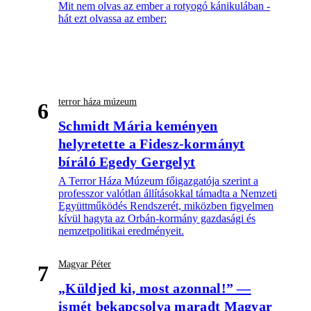
Mit nem olvas az ember a rotyogó kánikulában -
hát ezt olvassa az ember:
terror háza múzeum
6
Schmidt Mária keményen
helyretette a Fidesz-kormányt
bíráló Egedy Gergelyt
A Terror Háza Múzeum főigazgatója szerint a
professzor valótlan állításokkal támadta a Nemzeti
Együttműködés Rendszerét, miközben figyelmen
kívül hagyta az Orbán-kormány gazdasági és
nemzetpolitikai eredményeit.
Magyar Péter
7
„Küldjed ki, most azonnal!” —
ismét bekapcsolva maradt Magyar