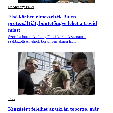
Dr Anthony Fauci
Első körben elmeszelték Biden
protezsáltját, büntetőügye lehet a Covid
miatt
Szorul a hurok Anthony Fauci körül. A szenátusi
szakbizottsági elnök börtönben akarja látni
TCK
Kínzásért felelhet az ukrán toborzó, már