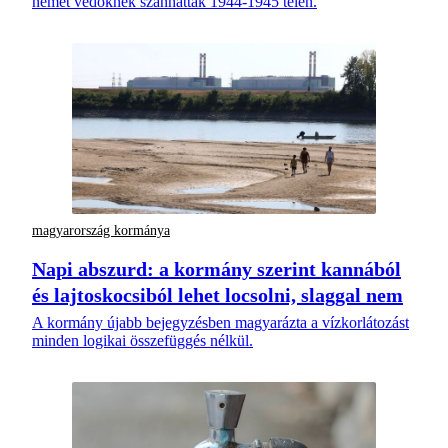
német védőknek szánhatták 1944-1945 telén.
magyarország kormánya
Napi abszurd: a kormány szerint kannából
és lajtoskocsiból lehet locsolni, slaggal nem
A kormány újabb bejegyzésben magyarázta a vízkorlátozást
minden logikai összefüggés nélkül.