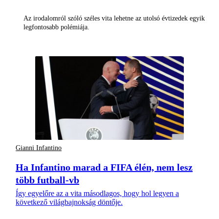
Az irodalomról szóló széles vita lehetne az utolsó évtizedek egyik
legfontosabb polémiája.
Gianni Infantino
Ha Infantino marad a FIFA élén, nem lesz
több futball-vb
Így egyelőre az a vita másodlagos, hogy hol legyen a
következő világbajnokság döntője.