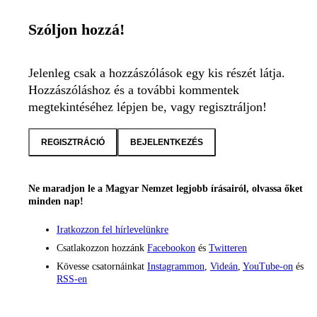
Szóljon hozzá!
Jelenleg csak a hozzászólások egy kis részét látja.
Hozzászóláshoz és a további kommentek
megtekintéséhez lépjen be, vagy regisztráljon!
REGISZTRÁCIÓ
BEJELENTKEZÉS
Ne maradjon le a Magyar Nemzet legjobb írásairól, olvassa őket
minden nap!
Iratkozzon fel hírlevelünkre
Csatlakozzon hozzánk
Facebookon
és
Twitteren
Kövesse csatornáinkat
Instagrammon
,
Videán
,
YouTube-on
és
RSS-en