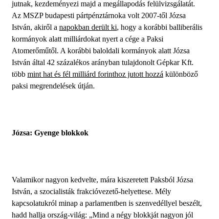
jutnak, kezdeményezi majd a megállapodás felülvizsgálatát.
Az MSZP budapesti pártpénztárnoka volt 2007-től Józsa
István, akiről a
napokban derült ki
, hogy a korábbi balliberális
kormányok alatt milliárdokat nyert a cége a Paksi
Atomerőműtől. A korábbi baloldali kormányok alatt Józsa
István által 42 százalékos arányban tulajdonolt Gépkar Kft.
több
mint hat és fél milliárd forinthoz jutott hozzá
különböző
paksi megrendelések útján.
Józsa: Gyenge blokkok
Valamikor nagyon kedvelte, mára kiszeretett Paksból Józsa
István, a szocialisták frakcióvezető-helyettese. Mély
kapcsolatukról minap a parlamentben is szenvedéllyel beszélt,
hadd hallja ország-világ: „Mind a négy blokkját nagyon jól