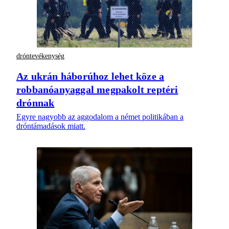
dróntevékenység
Az ukrán háborúhoz lehet köze a
robbanóanyaggal megpakolt reptéri
drónnak
Egyre nagyobb az aggodalom a német politikában a
dróntámadások miatt.