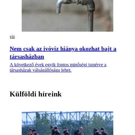
víz
Nem csak az ivóvíz hiánya okozhat bajt a
társasházban
A következő évek egyik fontos minőségi ismérve a
társasházak válságállósága lehet.
Külföldi híreink