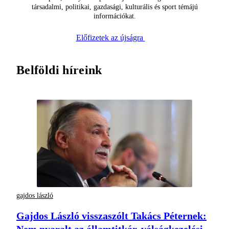
társadalmi, politikai, gazdasági, kulturális és sport témájú
információkat.
Előfizetek az újságra
Belföldi híreink
gajdos lászló
Gajdos László visszaszólt Takács Péternek:
Nem nyaralt az államtitkár, válságkezelési