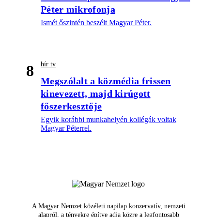
Péter mikrofonja
Ismét őszintén beszélt Magyar Péter.
hír tv
8
Megszólalt a közmédia frissen
kinevezett, majd kirúgott
főszerkesztője
Egyik korábbi munkahelyén kollégák voltak
Magyar Péterrel.
A Magyar Nemzet közéleti napilap konzervatív, nemzeti
alapról, a tényekre építve adja közre a legfontosabb