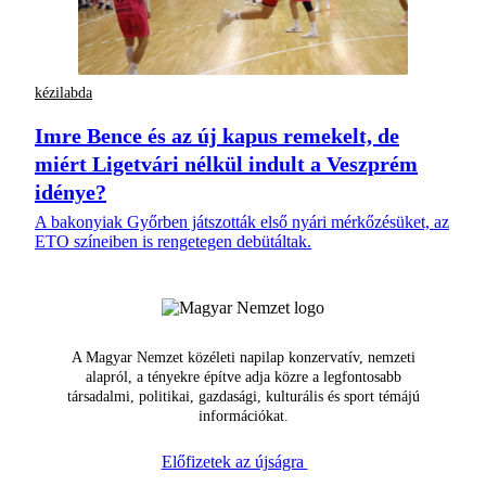
kézilabda
Imre Bence és az új kapus remekelt, de
miért Ligetvári nélkül indult a Veszprém
idénye?
A bakonyiak Győrben játszották első nyári mérkőzésüket, az
ETO színeiben is rengetegen debütáltak.
A Magyar Nemzet közéleti napilap konzervatív, nemzeti
alapról, a tényekre építve adja közre a legfontosabb
társadalmi, politikai, gazdasági, kulturális és sport témájú
információkat.
Előfizetek az újságra