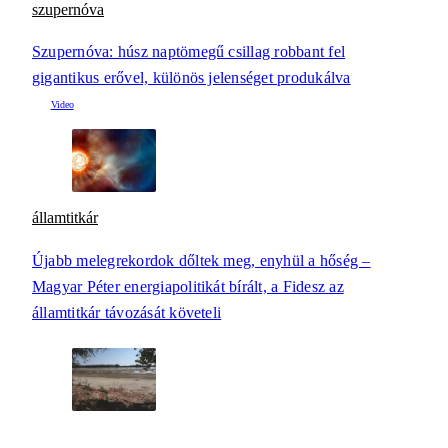
szupernóva
Szupernóva: húsz naptömegű csillag robbant fel
gigantikus erővel, különös jelenséget produkálva
államtitkár
Újabb melegrekordok dőltek meg, enyhül a hőség –
Magyar Péter energiapolitikát bírált, a Fidesz az
államtitkár távozását követeli