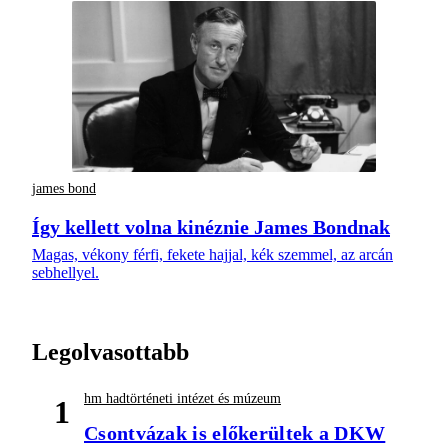
james bond
Így kellett volna kinéznie James Bondnak
Magas, vékony férfi, fekete hajjal, kék szemmel, az arcán
sebhellyel.
Legolvasottabb
hm hadtörténeti intézet és múzeum
1
Csontvázak is előkerültek a DKW