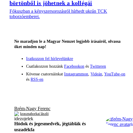
börtönből is jöhetnek a kollégái
Fókuszban a kényszersorozásról hírhedt ukrán TCK
toborzóemberei.
Ne maradjon le a Magyar Nemzet legjobb írásairól, olvassa
őket minden nap!
Iratkozzon fel hírlevelünkre
Csatlakozzon hozzánk
Facebookon
és
Twitteren
Kövesse csatornáinkat
Instagrammon
,
Videán
,
YouTube-on
és
RSS-en
Brém-Nagy Ferenc
krasznahorkai lászló
Hódok és jegesmedvék, jégtáblák és
uszadékfa