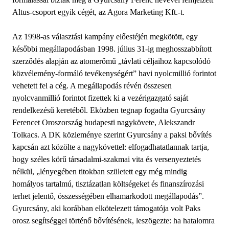
Altus-csoport egyik cégét, az Agora Marketing Kft.-t.
Az 1998-as választási kampány előestéjén megkötött, egy
későbbi megállapodásban 1998. július 31-ig meghosszabbított
szerződés alapján az atomerőmű „távlati céljaihoz kapcsolódó
közvélemény-formáló tevékenységért” havi nyolcmillió forintot
vehetett fel a cég. A megállapodás révén összesen
nyolcvanmillió forintot fizettek ki a vezérigazgató saját
rendelkezésű keretéből. Eközben tegnap fogadta Gyurcsány
Ferencet Oroszország budapesti nagykövete, Alekszandr
Tolkacs. A DK közleménye szerint Gyurcsány a paksi bővítés
kapcsán azt közölte a nagykövettel: elfogadhatatlannak tartja,
hogy széles körű társadalmi-szakmai vita és versenyeztetés
nélkül, „lényegében titokban született egy még mindig
homályos tartalmú, tisztázatlan költségeket és finanszírozási
terhet jelentő, összességében elhamarkodott megállapodás”.
Gyurcsány, aki korábban elkötelezett támogatója volt Paks
orosz segítséggel történő bővítésének, leszögezte: ha hatalomra