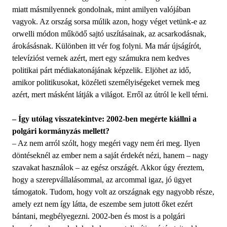
miatt másmilyennek gondolnak, mint amilyen valójában
vagyok. Az ország sorsa múlik azon, hogy véget vetünk-e az
orwelli módon működő sajtó uszításainak, az acsarkodásnak,
árokásásnak. Különben itt vér fog folyni. Ma már újságírót,
televízióst vernek azért, mert egy számukra nem kedves
politikai párt médiakatonájának képzelik. Eljöhet az idő,
amikor politikusokat, közéleti személyiségeket vernek meg
azért, mert másként látják a világot. Erről az útról le kell térni.
– Így utólag visszatekintve: 2002-ben megérte kiállni a
polgári kormányzás mellett?
– Az nem arról szólt, hogy megéri vagy nem éri meg. Ilyen
döntéseknél az ember nem a saját érdekét nézi, hanem – nagy
szavakat használok – az egész országét. Akkor úgy éreztem,
hogy a szerepvállalásommal, az arcommal igaz, jó ügyet
támogatok. Tudom, hogy volt az országnak egy nagyobb része,
amely ezt nem így látta, de eszembe sem jutott őket ezért
bántani, megbélyegezni. 2002-ben és most is a polgári