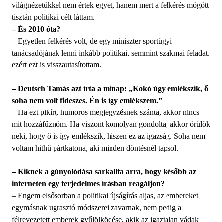
világnézetükkel nem értek egyet, hanem mert a felkérés mögött
tisztán politikai célt láttam.
– És 2010 óta?
– Egyetlen felkérés volt, de egy miniszter sportügyi
tanácsadójának lenni inkább politikai, semmint szakmai feladat,
ezért ezt is visszautasítottam.
– Deutsch Tamás azt írta a minap: „Kokó úgy emlékszik, ő
soha nem volt fideszes. Én is így emlékszem.”
– Ha ezt pikírt, humoros megjegyzésnek szánta, akkor nincs
mit hozzáfűznöm. Ha viszont komolyan gondolta, akkor örülök
neki, hogy ő is így emlékszik, hiszen ez az igazság. Soha nem
voltam hithű pártkatona, aki minden döntésnél tapsol.
– Kiknek a gúnyolódása sarkallta arra, hogy később az
interneten egy terjedelmes írásban reagáljon?
– Engem elsősorban a politikai újságírás aljas, az embereket
egymásnak ugrasztó módszerei zavarnak, nem pedig a
félrevezetett emberek gyűlölködése, akik az igaztalan vádak