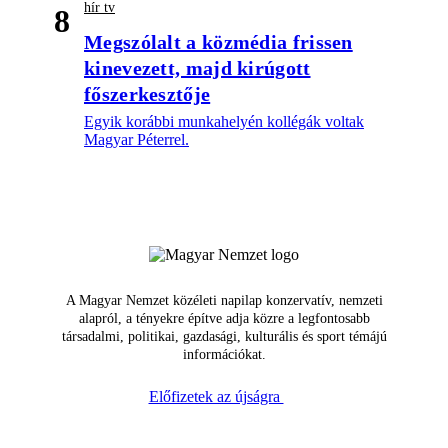
hír tv
8
Megszólalt a közmédia frissen
kinevezett, majd kirúgott
főszerkesztője
Egyik korábbi munkahelyén kollégák voltak
Magyar Péterrel.
A Magyar Nemzet közéleti napilap konzervatív, nemzeti
alapról, a tényekre építve adja közre a legfontosabb
társadalmi, politikai, gazdasági, kulturális és sport témájú
információkat.
Előfizetek az újságra