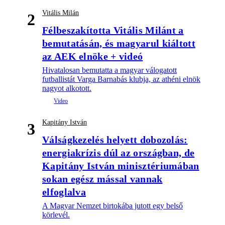
Vitális Milán
2
Félbeszakította Vitális Milánt a
bemutatásán, és magyarul kiáltott
az AEK elnöke + videó
Hivatalosan bemutatta a magyar válogatott
futballistát Varga Barnabás klubja, az athéni elnök
nagyot alkotott.
Kapitány István
3
Válságkezelés helyett dobozolás:
energiakrízis dúl az országban, de
Kapitány István minisztériumában
sokan egész mással vannak
elfoglalva
A Magyar Nemzet birtokába jutott egy belső
körlevél.