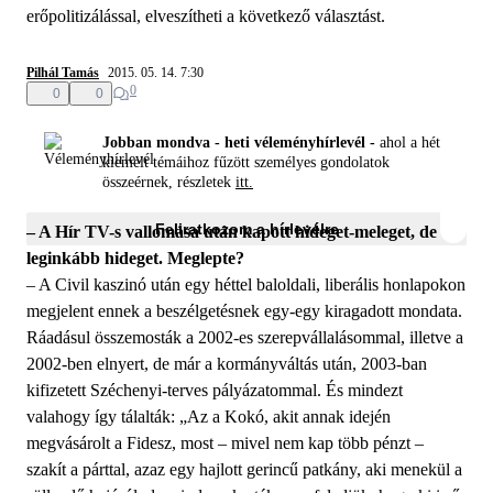
erőpolitizálással, elveszítheti a következő választást.
Pilhál Tamás
2015. 05. 14. 7:30
0
0
0
Jobban mondva - heti véleményhírlevél -
ahol a hét
kiemelt témáihoz fűzött személyes gondolatok
összeérnek, részletek
itt.
Feliratkozom a hírlevélre
– A Hír TV-s vallomása után kapott hideget-meleget, de
leginkább hideget. Meglepte?
– A Civil kaszinó után egy héttel baloldali, liberális honlapokon
megjelent ennek a beszélgetésnek egy-egy kiragadott mondata.
Ráadásul összemosták a 2002-es szerepvállalásommal, illetve a
2002-ben elnyert, de már a kormányváltás után, 2003-ban
kifizetett Széchenyi-terves pályázatommal. És mindezt
valahogy így tálalták: „Az a Kokó, akit annak idején
megvásárolt a Fidesz, most – mivel nem kap több pénzt –
szakít a párttal, azaz egy hajlott gerincű patkány, aki menekül a