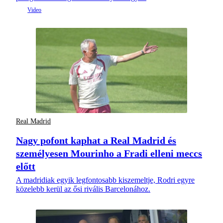
Real Madrid
Nagy pofont kaphat a Real Madrid és
személyesen Mourinho a Fradi elleni meccs
előtt
A madridiak egyik legfontosabb kiszemeltje, Rodri egyre
közelebb kerül az ősi rivális Barcelonához.