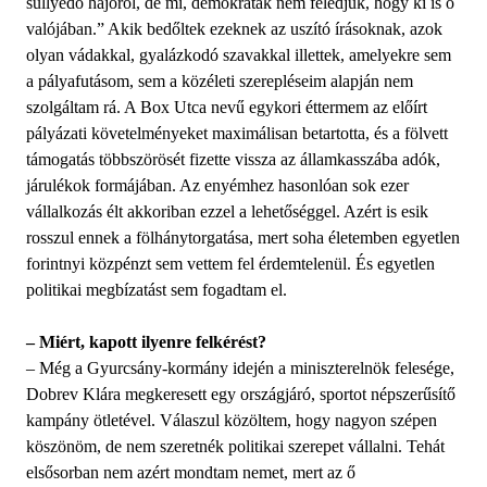
süllyedő hajóról, de mi, demokraták nem feledjük, hogy ki is ő
valójában.” Akik bedőltek ezeknek az uszító írásoknak, azok
olyan vádakkal, gyalázkodó szavakkal illettek, amelyekre sem
a pályafutásom, sem a közéleti szerepléseim alapján nem
szolgáltam rá. A Box Utca nevű egykori éttermem az előírt
pályázati követelményeket maximálisan betartotta, és a fölvett
támogatás többszörösét fizette vissza az államkasszába adók,
járulékok formájában. Az enyémhez hasonlóan sok ezer
vállalkozás élt akkoriban ezzel a lehetőséggel. Azért is esik
rosszul ennek a fölhánytorgatása, mert soha életemben egyetlen
forintnyi közpénzt sem vettem fel érdemtelenül. És egyetlen
politikai megbízatást sem fogadtam el.
– Miért, kapott ilyenre felkérést?
– Még a Gyurcsány-kormány idején a miniszterelnök felesége,
Dobrev Klára megkeresett egy országjáró, sportot népszerűsítő
kampány ötletével. Válaszul közöltem, hogy nagyon szépen
köszönöm, de nem szeretnék politikai szerepet vállalni. Tehát
elsősorban nem azért mondtam nemet, mert az ő