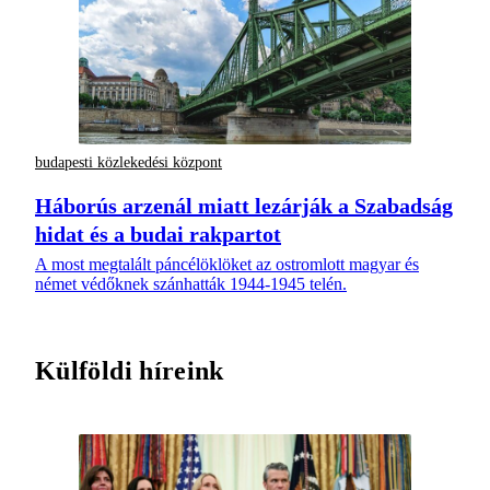
budapesti közlekedési központ
Háborús arzenál miatt lezárják a Szabadság
hidat és a budai rakpartot
A most megtalált páncélöklöket az ostromlott magyar és
német védőknek szánhatták 1944-1945 telén.
Külföldi híreink