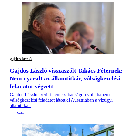
gajdos lászló
Gajdos László visszaszólt Takács Péternek:
Nem nyaralt az államtitkár, válságkezelési
feladatot végzett
Gajdos László szerint nem szabadságon volt, hanem
válságkezelési feladatot látott el Ausztriában a vízügyi
államtitkár.