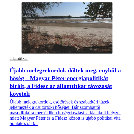
államtitkár
Újabb melegrekordok dőltek meg, enyhül a
hőség – Magyar Péter energiapolitikát
bírált, a Fidesz az államtitkár távozását
követeli
Újabb melegrekordok, csőtörések és szabadtéri tüzek
jellemezték a csütörtöki hőséget. Bár szombattól
másodfokúra mérséklik a hőségriasztást, a kialakult helyzet
miatt Magyar Péter és a Fidesz között is újabb politikai vita
bontakozott ki.