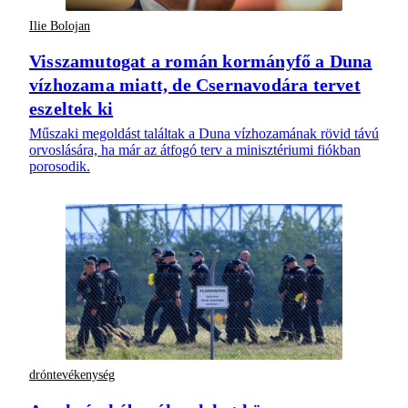
Ilie Bolojan
Visszamutogat a román kormányfő a Duna
vízhozama miatt, de Csernavodára tervet
eszeltek ki
Műszaki megoldást találtak a Duna vízhozamának rövid távú
orvoslására, ha már az átfogó terv a minisztériumi fiókban
porosodik.
dróntevékenység