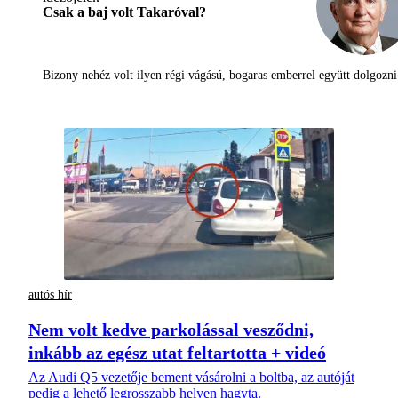
Csak a baj volt Takaróval?
Bizony nehéz volt ilyen régi vágású, bogaras emberrel együtt dolgoz
autós hír
Nem volt kedve parkolással vesződni,
inkább az egész utat feltartotta + videó
Az Audi Q5 vezetője bement vásárolni a boltba, az autóját
pedig a lehető legrosszabb helyen hagyta.