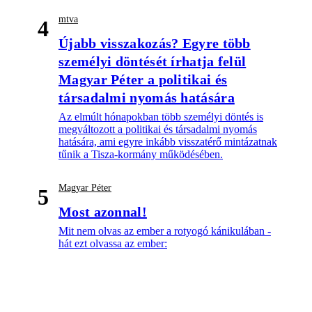
mtva
4
Újabb visszakozás? Egyre több
személyi döntését írhatja felül
Magyar Péter a politikai és
társadalmi nyomás hatására
Az elmúlt hónapokban több személyi döntés is
megváltozott a politikai és társadalmi nyomás
hatására, ami egyre inkább visszatérő mintázatnak
tűnik a Tisza-kormány működésében.
Magyar Péter
5
Most azonnal!
Mit nem olvas az ember a rotyogó kánikulában -
hát ezt olvassa az ember: