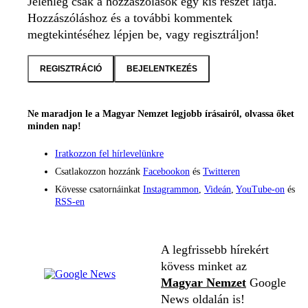
Jelenleg csak a hozzászólások egy kis részét látja.
Hozzászóláshoz és a további kommentek
megtekintéséhez lépjen be, vagy regisztráljon!
REGISZTRÁCIÓ
BEJELENTKEZÉS
Ne maradjon le a Magyar Nemzet legjobb írásairól, olvassa őket
minden nap!
Iratkozzon fel hírlevelünkre
Csatlakozzon hozzánk
Facebookon
és
Twitteren
Kövesse csatornáinkat
Instagrammon
,
Videán
,
YouTube-on
és
RSS-en
A legfrissebb hírekért
kövess minket az
Magyar Nemzet
Google
News oldalán is!