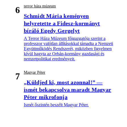
terror háza múzeum
6
Schmidt Mária keményen
helyretette a Fidesz-kormányt
bíráló Egedy Gergelyt
A Terror Háza Múzeum főigazgatója szerint a
professzor valótlan állításokkal támadta a Nemzeti
Együttműködés Rendszerét, miközben figyelmen
kívül hagyta az Orbán-kormány gazdasági és
nemzetpolitikai eredményeit.
Magyar Péter
7
„Küldjed ki, most azonnal!” —
ismét bekapcsolva maradt Magyar
Péter mikrofonja
Ismét őszintén beszélt Magyar Péter.