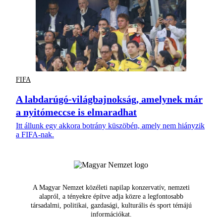
FIFA
A labdarúgó-világbajnokság, amelynek már
a nyitómeccse is elmaradhat
Itt állunk egy akkora botrány küszöbén, amely nem hiányzik
a FIFA-nak.
A Magyar Nemzet közéleti napilap konzervatív, nemzeti
alapról, a tényekre építve adja közre a legfontosabb
társadalmi, politikai, gazdasági, kulturális és sport témájú
információkat.