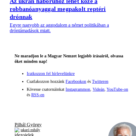
Az ukrán háborúhoz lehet köze a
robbanóanyaggal megpakolt reptéri
drónnak
Egyre nagyobb az aggodalom a német politikában a
dróntámadások miatt.
Ne maradjon le a Magyar Nemzet legjobb írásairól, olvassa
őket minden nap!
Iratkozzon fel hírlevelünkre
Csatlakozzon hozzánk
Facebookon
és
Twitteren
Kövesse csatornáinkat
Instagrammon
,
Videán
,
YouTube-on
és
RSS-en
Pilhál György
takaró mihály