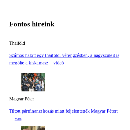
Fontos híreink
Thaiföld
Számos halott egy thaiföldi vérengzésben, a nagyszüleit is
megölte a kiskamasz + videó
Magyar Péter
Tiltott pártfinanszírozás miatt feljelentették Magyar Pétert