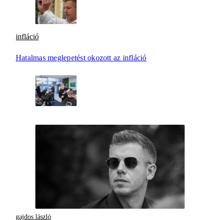
infláció
Hatalmas meglepetést okozott az infláció
gajdos lászló