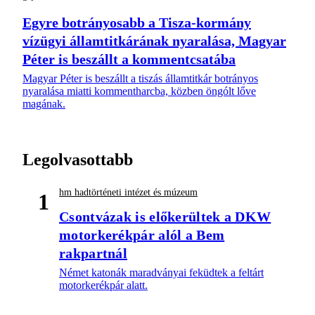
Egyre botrányosabb a Tisza-kormány
vízügyi államtitkárának nyaralása, Magyar
Péter is beszállt a kommentcsatába
Magyar Péter is beszállt a tiszás államtitkár botrányos
nyaralása miatti kommentharcba, közben öngólt lőve
magának.
Legolvasottabb
hm hadtörténeti intézet és múzeum
1
Csontvázak is előkerültek a DKW
motorkerékpár alól a Bem
rakpartnál
Német katonák maradványai feküdtek a feltárt
motorkerékpár alatt.