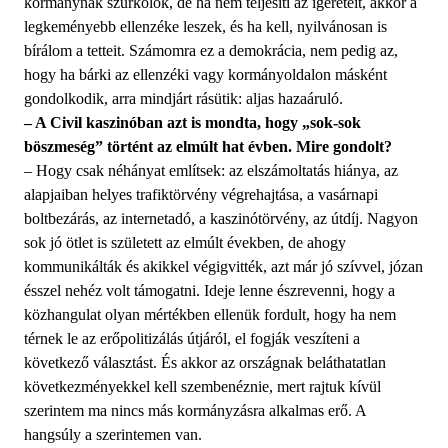
kormánynak szurkolok, de ha nem teljesíti az ígéreteit, akkor a
legkeményebb ellenzéke leszek, és ha kell, nyilvánosan is
bírálom a tetteit. Számomra ez a demokrácia, nem pedig az,
hogy ha bárki az ellenzéki vagy kormányoldalon másként
gondolkodik, arra mindjárt rásütik: aljas hazaáruló.
– A Civil kaszinóban azt is mondta, hogy „sok-sok
böszmeség” történt az elmúlt hat évben. Mire gondolt?
– Hogy csak néhányat említsek: az elszámoltatás hiánya, az
alapjaiban helyes trafiktörvény végrehajtása, a vasárnapi
boltbezárás, az internetadó, a kaszinótörvény, az útdíj. Nagyon
sok jó ötlet is született az elmúlt években, de ahogy
kommunikálták és akikkel végigvitték, azt már jó szívvel, józan
ésszel nehéz volt támogatni. Ideje lenne észrevenni, hogy a
közhangulat olyan mértékben ellenük fordult, hogy ha nem
térnek le az erőpolitizálás útjáról, el fogják veszíteni a
következő választást. És akkor az országnak beláthatatlan
következményekkel kell szembenéznie, mert rajtuk kívül
szerintem ma nincs más kormányzásra alkalmas erő. A
hangsúly a szerintemen van.