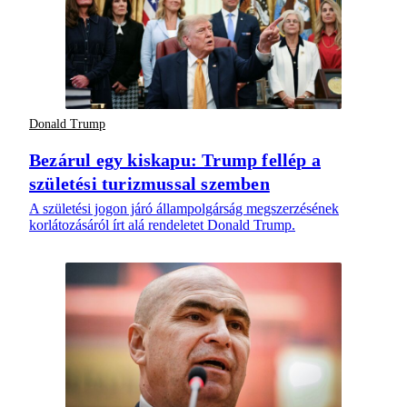
Donald Trump
Bezárul egy kiskapu: Trump fellép a
születési turizmussal szemben
A születési jogon járó állampolgárság megszerzésének
korlátozásáról írt alá rendeletet Donald Trump.