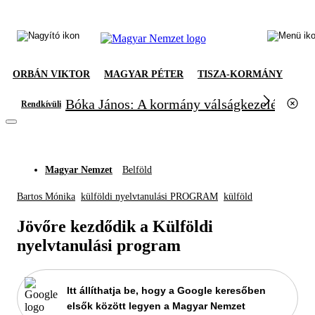
ORBÁN VIKTOR
MAGYAR PÉTER
TISZA-KORMÁNY
Bóka János: A kormány válságkezelésből el
Rendkívüli
Magyar Nemzet
Belföld
Bartos Mónika
külföldi nyelvtanulási PROGRAM
külföld
Jövőre kezdődik a Külföldi
nyelvtanulási program
Itt állíthatja be, hogy a Google keresőben
elsők között legyen a Magyar Nemzet