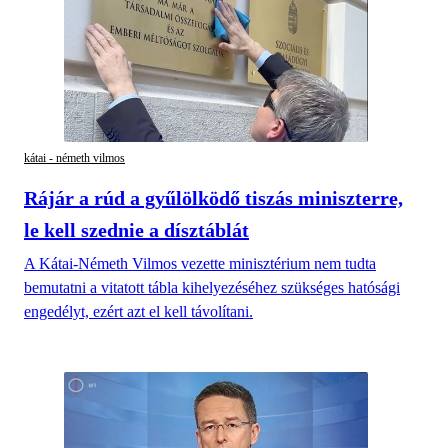
kátai - németh vilmos
Rájár a rúd a gyűlölködő tiszás miniszterre,
le kell szednie a dísztáblát
A Kátai-Németh Vilmos vezette minisztérium nem tudta
bemutatni a vitatott tábla kihelyezéséhez szükséges hatósági
engedélyt, ezért azt el kell távolítani.