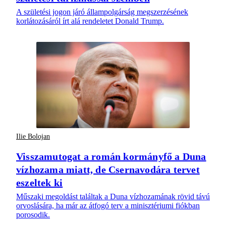
A születési jogon járó állampolgárság megszerzésének
korlátozásáról írt alá rendeletet Donald Trump.
Ilie Bolojan
Visszamutogat a román kormányfő a Duna
vízhozama miatt, de Csernavodára tervet
eszeltek ki
Műszaki megoldást találtak a Duna vízhozamának rövid távú
orvoslására, ha már az átfogó terv a minisztériumi fiókban
porosodik.