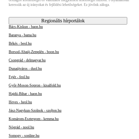
keressük az új irányokat és fejlődési lehetőségeket. Ez jövőnk záloga.
Regionális hírportálok
Bács-Kiskun - baon.hu
Baranya - bama.hu
Békés - beol.hu
Borsod-Abaúj-Zemplén - boon.hu
Csongrád - delmagyar.hu
Dunaújváros - duol.hu
Fejér - feol.hu
Győr-Moson-Sopron - kisalfold.hu
Hajdú-Bihar - haon.hu
Heves - heol.hu
Jász-Nagykun-Szolnok - szoljon.hu
Komárom-Esztergom - kemma.hu
Nógrád - nool.hu
Somogy - sonline.hu