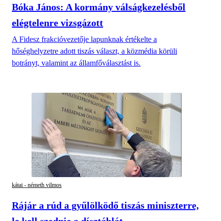
Bóka János: A kormány válságkezelésből
elégtelenre vizsgázott
A Fidesz frakcióvezetője lapunknak értékelte a
hőséghelyzetre adott tiszás választ, a közmédia körüli
botrányt, valamint az államfőválasztást is.
kátai - németh vilmos
Rájár a rúd a gyűlölködő tiszás miniszterre,
le kell szednie a dísztáblát