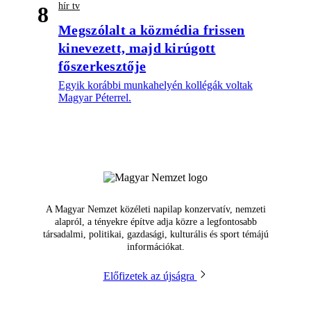
hír tv
8
Megszólalt a közmédia frissen
kinevezett, majd kirúgott
főszerkesztője
Egyik korábbi munkahelyén kollégák voltak
Magyar Péterrel.
A Magyar Nemzet közéleti napilap konzervatív, nemzeti
alapról, a tényekre építve adja közre a legfontosabb
társadalmi, politikai, gazdasági, kulturális és sport témájú
információkat.
Előfizetek az újságra