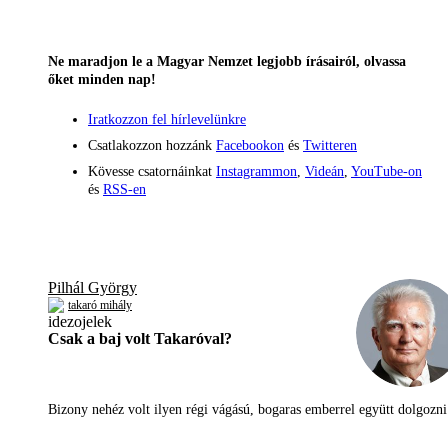
Ne maradjon le a Magyar Nemzet legjobb írásairól, olvassa
őket minden nap!
Iratkozzon fel hírlevelünkre
Csatlakozzon hozzánk
Facebookon
és
Twitteren
Kövesse csatornáinkat
Instagrammon
,
Videán
,
YouTube-on
és
RSS-en
Pilhál György
takaró mihály
Csak a baj volt Takaróval?
Bizony nehéz volt ilyen régi vágású, bogaras emberrel együtt dolgoz