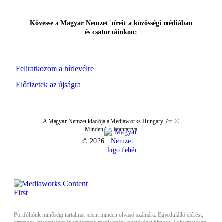
Kövesse a Magyar Nemzet híreit a közösségi médiában
és csatornáinkon:
Feliratkozom a hírlevélre
Előfizetek az újságra
A Magyar Nemzet kiadója a Mediaworks Hungary Zrt. ©
Minden jog fenntartva
© 2026
Portfóliónk minőségi tartalmat jelent minden olvasó számára. Egyedülálló elérést,
országos lefedettséget és változatos megjelenési lehetőséget biztosít. Folyamatosan