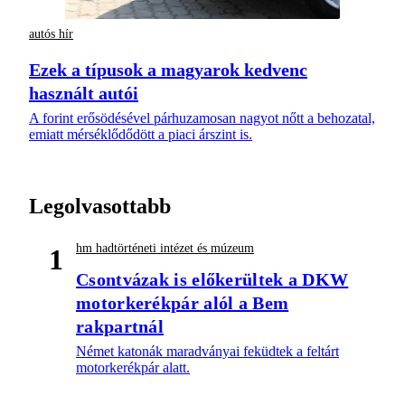
autós hír
Ezek a típusok a magyarok kedvenc
használt autói
A forint erősödésével párhuzamosan nagyot nőtt a behozatal,
emiatt mérséklődődött a piaci árszint is.
Legolvasottabb
hm hadtörténeti intézet és múzeum
1
Csontvázak is előkerültek a DKW
motorkerékpár alól a Bem
rakpartnál
Német katonák maradványai feküdtek a feltárt
motorkerékpár alatt.