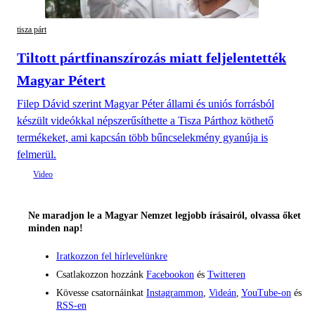
tisza párt
Tiltott pártfinanszírozás miatt feljelentették
Magyar Pétert
Filep Dávid szerint Magyar Péter állami és uniós forrásból
készült videókkal népszerűsíthette a Tisza Párthoz köthető
termékeket, ami kapcsán több bűncselekmény gyanúja is
felmerül.
Ne maradjon le a Magyar Nemzet legjobb írásairól, olvassa őket
minden nap!
Iratkozzon fel hírlevelünkre
Csatlakozzon hozzánk
Facebookon
és
Twitteren
Kövesse csatornáinkat
Instagrammon
,
Videán
,
YouTube-on
és
RSS-en