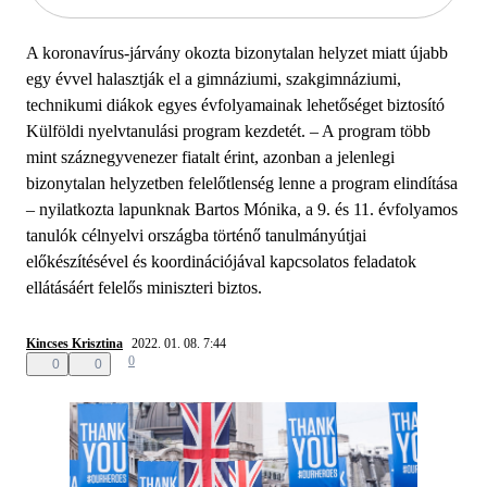
A koronavírus-járvány okozta bizonytalan helyzet miatt újabb
egy évvel halasztják el a gimnáziumi, szakgimnáziumi,
technikumi diákok egyes évfolyamainak lehetőséget biztosító
Külföldi nyelvtanulási program kezdetét. – A program több
mint száznegyvenezer fiatalt érint, azonban a jelenlegi
bizonytalan helyzetben felelőtlenség lenne a program elindítása
– nyilatkozta lapunknak Bartos Mónika, a 9. és 11. évfolyamos
tanulók célnyelvi országba történő tanulmányútjai
előkészítésével és koordinációjával kapcsolatos feladatok
ellátásáért felelős miniszteri biztos.
Kincses Krisztina
2022. 01. 08. 7:44
0
0
0