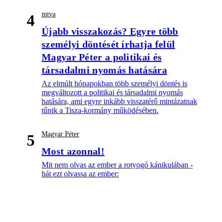
mtva
4
Újabb visszakozás? Egyre több
személyi döntését írhatja felül
Magyar Péter a politikai és
társadalmi nyomás hatására
Az elmúlt hónapokban több személyi döntés is
megváltozott a politikai és társadalmi nyomás
hatására, ami egyre inkább visszatérő mintázatnak
tűnik a Tisza-kormány működésében.
Magyar Péter
5
Most azonnal!
Mit nem olvas az ember a rotyogó kánikulában -
hát ezt olvassa az ember: