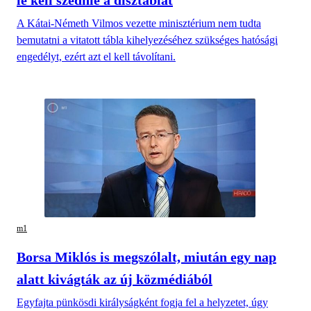
A Kátai-Németh Vilmos vezette minisztérium nem tudta
bemutatni a vitatott tábla kihelyezéséhez szükséges hatósági
engedélyt, ezért azt el kell távolítani.
m1
Borsa Miklós is megszólalt, miután egy nap
alatt kivágták az új közmédiából
Egyfajta pünkösdi királyságként fogja fel a helyzetet, úgy