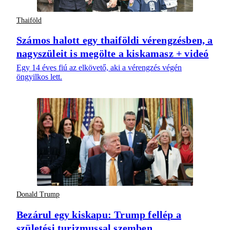
Thaiföld
Számos halott egy thaiföldi vérengzésben, a
nagyszüleit is megölte a kiskamasz + videó
Egy 14 éves fiú az elkövető, aki a vérengzés végén
öngyilkos lett.
Donald Trump
Bezárul egy kiskapu: Trump fellép a
születési turizmussal szemben