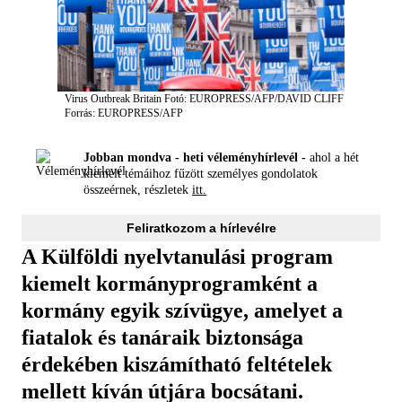
Virus Outbreak Britain
Fotó: EUROPRESS/AFP/DAVID CLIFF
Forrás: EUROPRESS/AFP
Jobban mondva - heti véleményhírlevél -
ahol a hét
kiemelt témáihoz fűzött személyes gondolatok
összeérnek, részletek
itt.
Feliratkozom a hírlevélre
A Külföldi nyelvtanulási program
kiemelt kormányprogramként a
kormány egyik szívügye, amelyet a
fiatalok és tanáraik biztonsága
érdekében kiszámítható feltételek
mellett kíván útjára bocsátani.