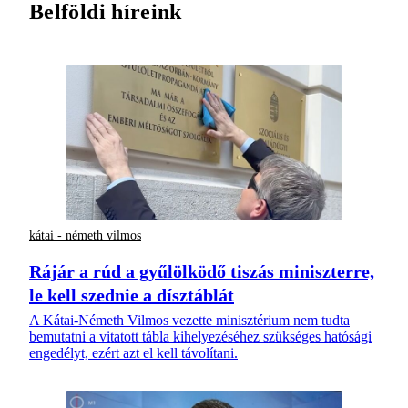
Belföldi híreink
kátai - németh vilmos
Rájár a rúd a gyűlölködő tiszás miniszterre,
le kell szednie a dísztáblát
A Kátai-Németh Vilmos vezette minisztérium nem tudta
bemutatni a vitatott tábla kihelyezéséhez szükséges hatósági
engedélyt, ezért azt el kell távolítani.