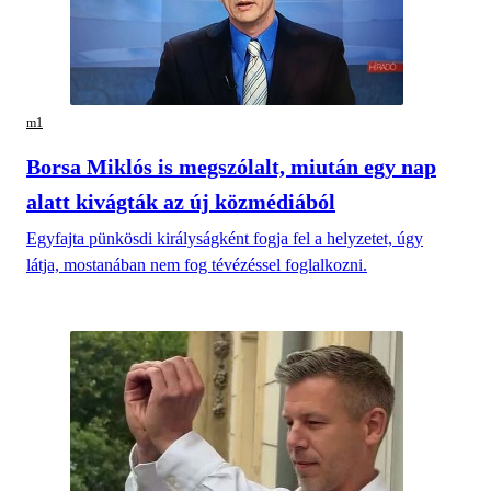
m1
Borsa Miklós is megszólalt, miután egy nap
alatt kivágták az új közmédiából
Egyfajta pünkösdi királyságként fogja fel a helyzetet, úgy
látja, mostanában nem fog tévézéssel foglalkozni.