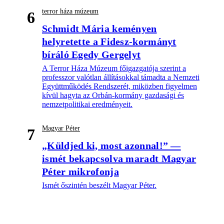
terror háza múzeum
6
Schmidt Mária keményen
helyretette a Fidesz-kormányt
bíráló Egedy Gergelyt
A Terror Háza Múzeum főigazgatója szerint a
professzor valótlan állításokkal támadta a Nemzeti
Együttműködés Rendszerét, miközben figyelmen
kívül hagyta az Orbán-kormány gazdasági és
nemzetpolitikai eredményeit.
Magyar Péter
7
„Küldjed ki, most azonnal!” —
ismét bekapcsolva maradt Magyar
Péter mikrofonja
Ismét őszintén beszélt Magyar Péter.