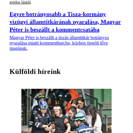
gajdos lászló
Egyre botrányosabb a Tisza-kormány
vízügyi államtitkárának nyaralása, Magyar
Péter is beszállt a kommentcsatába
Magyar Péter is beszállt a tiszás államtitkár botrányos
nyaralása miatti kommentharcba, közben öngólt lőve
magának.
Külföldi híreink