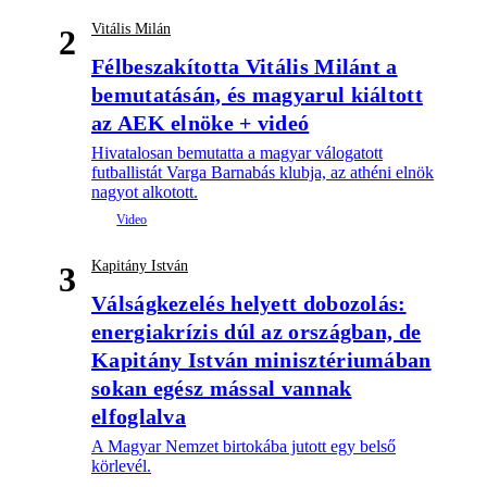
Vitális Milán
2
Félbeszakította Vitális Milánt a
bemutatásán, és magyarul kiáltott
az AEK elnöke + videó
Hivatalosan bemutatta a magyar válogatott
futballistát Varga Barnabás klubja, az athéni elnök
nagyot alkotott.
Kapitány István
3
Válságkezelés helyett dobozolás:
energiakrízis dúl az országban, de
Kapitány István minisztériumában
sokan egész mással vannak
elfoglalva
A Magyar Nemzet birtokába jutott egy belső
körlevél.