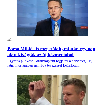
m1
Borsa Miklós is megszólalt, miután egy nap
alatt kivágták az új közmédiából
Egyfajta pünkösdi királyságként fogja fel a helyzetet, úgy
látja, mostanában nem fog tévézéssel foglalkozni.