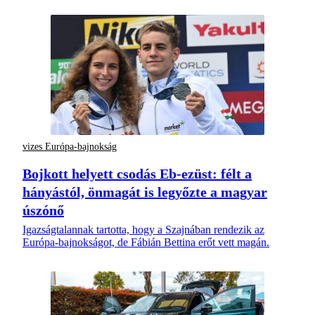
vizes Európa-bajnokság
Bojkott helyett csodás Eb-ezüst: félt a
hányástól, önmagát is legyőzte a magyar
úszónő
Igazságtalannak tartotta, hogy a Szajnában rendezik az
Európa-bajnokságot, de Fábián Bettina erőt vett magán.