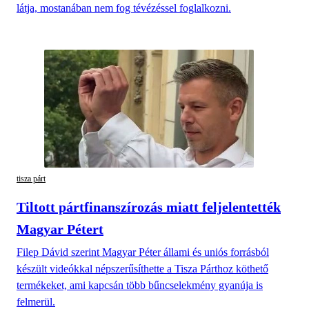
látja, mostanában nem fog tévézéssel foglalkozni.
tisza párt
Tiltott pártfinanszírozás miatt feljelentették
Magyar Pétert
Filep Dávid szerint Magyar Péter állami és uniós forrásból
készült videókkal népszerűsíthette a Tisza Párthoz köthető
termékeket, ami kapcsán több bűncselekmény gyanúja is
felmerül.