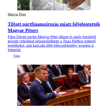
Magyar Péter
Tiltott pártfinanszírozás miatt feljelentették
Magyar Pétert
Filep Dávid szerint Magyar Péter állami és uniós forrásból
készült videókkal népszerűsíthette a Tisza Párthoz köthető
termékeket, ami kapcsán több bűncselekmény gyanúja is
felmerül.