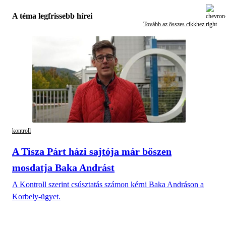
A téma legfrissebb hírei
Tovább az összes cikkhez
kontroll
A Tisza Párt házi sajtója már bőszen
mosdatja Baka Andrást
A Kontroll szerint csúsztatás számon kérni Baka Andráson a
Korbely-ügyet.