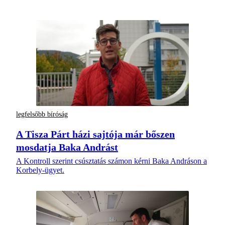
legfelsőbb bíróság
A Tisza Párt házi sajtója már bőszen
mosdatja Baka Andrást
A Kontroll szerint csúsztatás számon kérni Baka Andráson a
Korbely-ügyet.