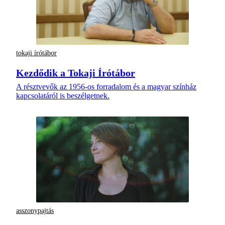
tokaji írótábor
Kezdődik a Tokaji Írótábor
A résztvevők az 1956-os forradalom és a magyar színház
kapcsolatáról is beszélgetnek.
asszonypajtás