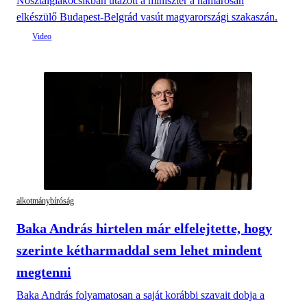
Nosztalgiakocsikban utazott a miniszter a hamarosan
elkészülő Budapest-Belgrád vasút magyarországi szakaszán.
alkotmánybíróság
Baka András hirtelen már elfelejtette, hogy
szerinte kétharmaddal sem lehet mindent
megtenni
Baka András folyamatosan a saját korábbi szavait dobja a