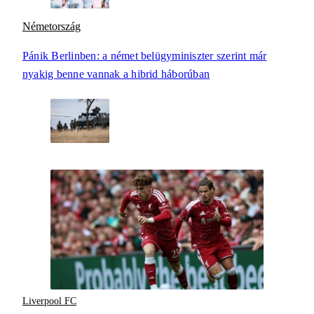
Németország
Pánik Berlinben: a német belügyminiszter szerint már
nyakig benne vannak a hibrid háborúban
Liverpool FC