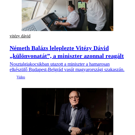
vitézy dávid
Németh Balázs leleplezte Vitézy Dávid
„különvonatát”, a miniszter azonnal reagált
Nosztalgiakocsikban utazott a miniszter a hamarosan
elkészülő Budapest-Belgrád vasút magyarországi szakaszán.