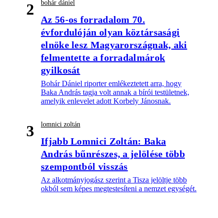
bohár dániel
2
Az 56-os forradalom 70.
évfordulóján olyan köztársasági
elnöke lesz Magyarországnak, aki
felmentette a forradalmárok
gyilkosát
Bohár Dániel riporter emlékeztetett arra, hogy
Baka András tagja volt annak a bírói testületnek,
amelyik enlevelet adott Korbely Jánosnak.
lomnici zoltán
3
Ifjabb Lomnici Zoltán: Baka
András bűnrészes, a jelölése több
szempontból visszás
Az alkotmányjogász szerint a Tisza jelöltje több
okból sem képes megtestesíteni a nemzet egységét.