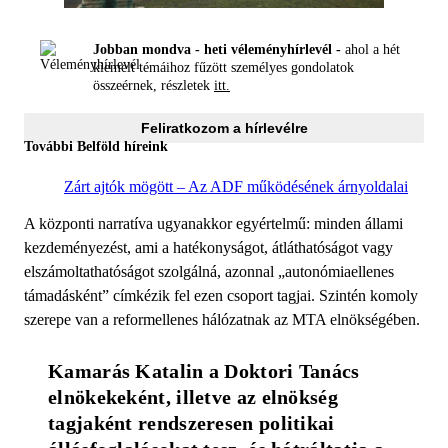
Jobban mondva - heti véleményhírlevél -
ahol a hét
kiemelt témáihoz fűzött személyes gondolatok
összeérnek, részletek
itt.
Feliratkozom a hírlevélre
További Belföld híreink
Zárt ajtók mögött – Az ADF működésének árnyoldalai
A központi narratíva ugyanakkor egyértelmű: minden állami
kezdeményezést, ami a hatékonyságot, átláthatóságot vagy
elszámoltathatóságot szolgálná, azonnal „autonómiaellenes
támadásként” címkézik fel ezen csoport tagjai. Szintén komoly
szerepe van a reformellenes hálózatnak az MTA elnökségében.
Kamarás Katalin a Doktori Tanács 
elnökekeként, illetve az elnökség 
tagjaként rendszeresen politikai 