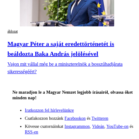
áldozat
Magyar Péter a saját eredettörténetét is
beáldozta Baka András jelölésével
Vajon mit vállal még be a miniszterelnök a bosszúhadjárata
sikerességéért?
Ne maradjon le a Magyar Nemzet legjobb írásairól, olvassa őket
minden nap!
Iratkozzon fel hírlevelünkre
Csatlakozzon hozzánk
Facebookon
és
Twitteren
Kövesse csatornáinkat
Instagrammon
,
Videán
,
YouTube-on
és
RSS-en