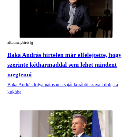
alkotmánybíróság
Baka András hirtelen már elfelejtette, hogy
szerinte kétharmaddal sem lehet mindent
megtenni
Baka András folyamatosan a saját korábbi szavait dobja a
kukába.