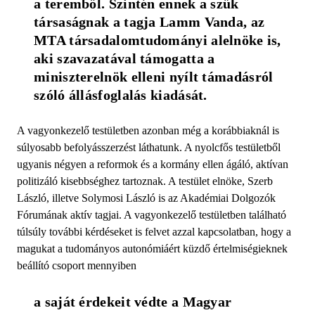
a teremből. Szintén ennek a szűk 
társaságnak a tagja Lamm Vanda, az 
MTA társadalomtudományi alelnöke is, 
aki szavazatával támogatta a 
miniszterelnök elleni nyílt támadásról 
szóló állásfoglalás kiadását.
A vagyonkezelő testületben azonban még a korábbiaknál is
súlyosabb befolyásszerzést láthatunk. A nyolcfős testületből
ugyanis négyen a reformok és a kormány ellen ágáló, aktívan
politizáló kisebbséghez tartoznak. A testület elnöke, Szerb
László, illetve Solymosi László is az Akadémiai Dolgozók
Fórumának aktív tagjai. A vagyonkezelő testületben található
túlsúly további kérdéseket is felvet azzal kapcsolatban, hogy a
magukat a tudományos autonómiáért küzdő értelmiségieknek
beállító csoport mennyiben
a saját érdekeit védte a Magyar 