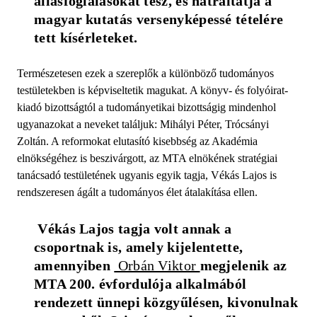
állásfoglalásokat tesz, és hátráltatja a 
magyar kutatás versenyképessé tételére 
tett kísérleteket.
Természetesen ezek a szereplők a különböző tudományos
testületekben is képviseltetik magukat. A könyv- és folyóirat-
kiadó bizottságtól a tudományetikai bizottságig mindenhol
ugyanazokat a neveket találjuk: Mihályi Péter, Trócsányi
Zoltán. A reformokat elutasító kisebbség az Akadémia
elnökségéhez is beszivárgott, az MTA elnökének stratégiai
tanácsadó testületének ugyanis egyik tagja, Vékás Lajos is
rendszeresen ágált a tudományos élet átalakítása ellen.
 Vékás Lajos tagja volt annak a 
csoportnak is, amely kijelentette, 
amennyiben 
 Orbán Viktor 
megjelenik az 
MTA 200. évfordulója alkalmából 
rendezett ünnepi közgyűlésen, kivonulnak 