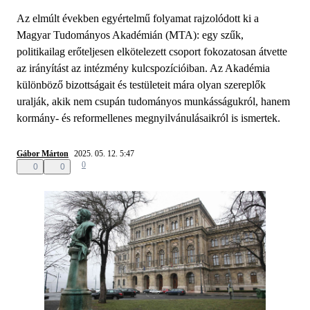
Az elmúlt években egyértelmű folyamat rajzolódott ki a
Magyar Tudományos Akadémián (MTA): egy szűk,
politikailag erőteljesen elkötelezett csoport fokozatosan átvette
az irányítást az intézmény kulcspozícióiban. Az Akadémia
különböző bizottságait és testületeit mára olyan szereplők
uralják, akik nem csupán tudományos munkásságukról, hanem
kormány- és reformellenes megnyilvánulásaikról is ismertek.
Gábor Márton
2025. 05. 12. 5:47
0
0
0