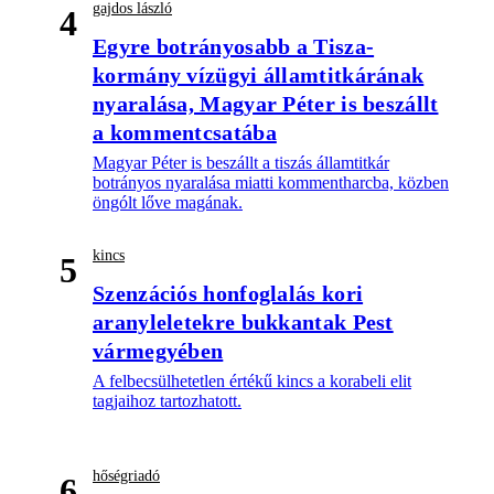
gajdos lászló
4
Egyre botrányosabb a Tisza-
kormány vízügyi államtitkárának
nyaralása, Magyar Péter is beszállt
a kommentcsatába
Magyar Péter is beszállt a tiszás államtitkár
botrányos nyaralása miatti kommentharcba, közben
öngólt lőve magának.
kincs
5
Szenzációs honfoglalás kori
aranyleletekre bukkantak Pest
vármegyében
A felbecsülhetetlen értékű kincs a korabeli elit
tagjaihoz tartozhatott.
hőségriadó
6