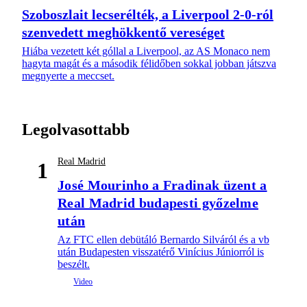
Szoboszlait lecserélték, a Liverpool 2-0-ról
szenvedett meghökkentő vereséget
Hiába vezetett két góllal a Liverpool, az AS Monaco nem
hagyta magát és a második félidőben sokkal jobban játszva
megnyerte a meccset.
Legolvasottabb
Real Madrid
1
José Mourinho a Fradinak üzent a
Real Madrid budapesti győzelme
után
Az FTC ellen debütáló Bernardo Silváról és a vb
után Budapesten visszatérő Vinícius Júniorról is
beszélt.