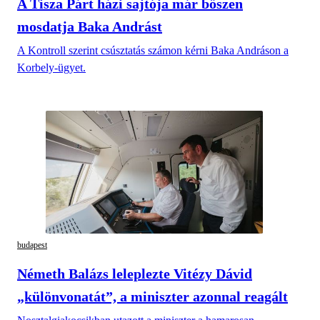
A Tisza Párt házi sajtója már bőszen
mosdatja Baka Andrást
A Kontroll szerint csúsztatás számon kérni Baka Andráson a
Korbely-ügyet.
budapest
Németh Balázs leleplezte Vitézy Dávid
„különvonatát”, a miniszter azonnal reagált