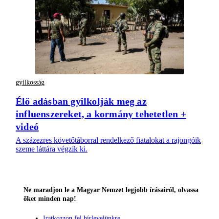
gyilkosság
Élő adásban gyilkolják meg az
influenszereket, a kormány tehetetlen +
videó
A százezres követőtáborral rendelkező fiatalokat a rajongóik
szeme láttára végzik ki.
Ne maradjon le a Magyar Nemzet legjobb írásairól, olvassa
őket minden nap!
Iratkozzon fel hírlevelünkre