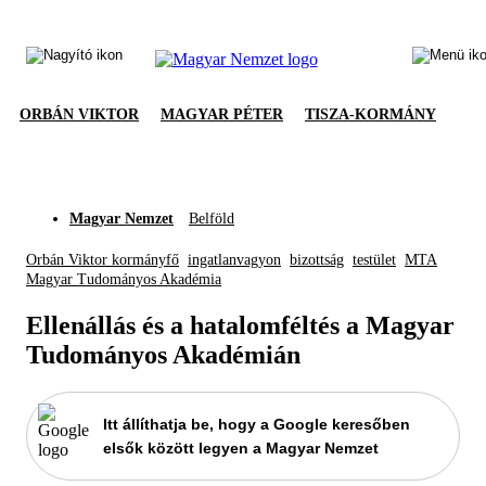
ORBÁN VIKTOR
MAGYAR PÉTER
TISZA-KORMÁNY
Magyar Nemzet
Belföld
Orbán Viktor kormányfő
ingatlanvagyon
bizottság
testület
MTA
Magyar Tudományos Akadémia
Ellenállás és a hatalomféltés a Magyar
Tudományos Akadémián
Itt állíthatja be, hogy a Google keresőben
elsők között legyen a Magyar Nemzet