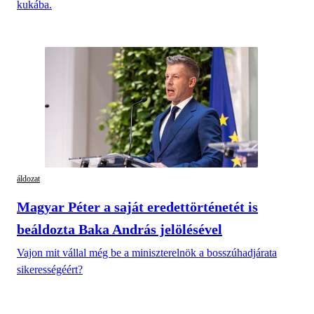
kukába.
áldozat
Magyar Péter a saját eredettörténetét is
beáldozta Baka András jelölésével
Vajon mit vállal még be a miniszterelnök a bosszúhadjárata
sikerességéért?