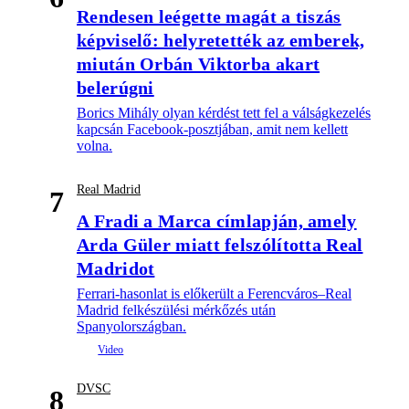
Rendesen leégette magát a tiszás
képviselő: helyretették az emberek,
miután Orbán Viktorba akart
belerúgni
Borics Mihály olyan kérdést tett fel a válságkezelés
kapcsán Facebook-posztjában, amit nem kellett
volna.
Real Madrid
7
A Fradi a Marca címlapján, amely
Arda Güler miatt felszólította Real
Madridot
Ferrari-hasonlat is előkerült a Ferencváros–Real
Madrid felkészülési mérkőzés után
Spanyolországban.
DVSC
8