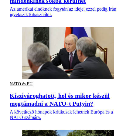
mindenkinek sokba kerülhet
Az amerikai elnöknek fogytán az ideje, ezzel pedig Irán
igyekszik kihasználni.
NATO és EU
Kiszivároghatott, hol és mikor készül
megtámadni a NATO-t Putyin?
A következő hónapok kritikusak lehetnek Európa és a
NATO számára.