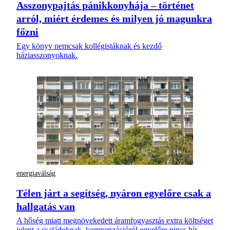
Asszonypajtás pánikkonyhája – történet
arról, miért érdemes és milyen jó magunkra
főzni
Egy könyv nemcsak kollégistáknak és kezdő
háziasszonyoknak.
energiaválság
Télen járt a segítség, nyáron egyelőre csak a
hallgatás van
A hőség miatt megnövekedett áramfogyasztás extra költséget
jelent a családoknak, kompenzációról egyelőre nincs hír.