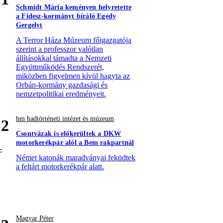
Schmidt Mária keményen helyretette
a Fidesz-kormányt bíráló Egedy
Gergelyt
A Terror Háza Múzeum főigazgatója
szerint a professzor valótlan
állításokkal támadta a Nemzeti
Együttműködés Rendszerét,
miközben figyelmen kívül hagyta az
Orbán-kormány gazdasági és
nemzetpolitikai eredményeit.
hm hadtörténeti intézet és múzeum
2
Csontvázak is előkerültek a DKW
motorkerékpár alól a Bem rakpartnál
Német katonák maradványai feküdtek
a feltárt motorkerékpár alatt.
Magyar Péter