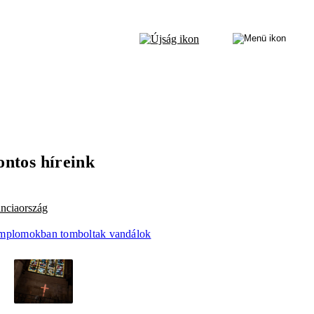
ontos híreink
anciaország
mplomokban tomboltak vandálok