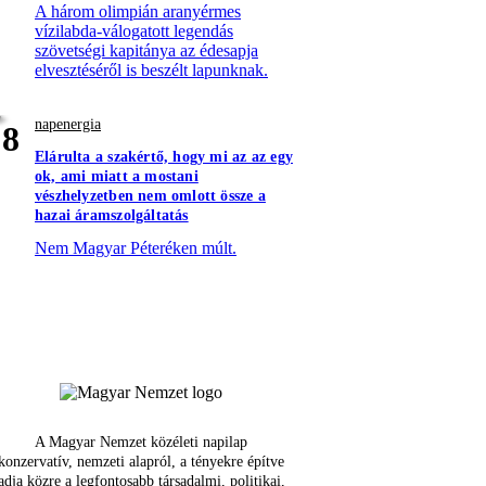
A három olimpián aranyérmes
vízilabda-válogatott legendás
szövetségi kapitánya az édesapja
elvesztéséről is beszélt lapunknak.
napenergia
8
Elárulta a szakértő, hogy mi az az egy
ok, ami miatt a mostani
vészhelyzetben nem omlott össze a
hazai áramszolgáltatás
Nem Magyar Péteréken múlt.
A Magyar Nemzet közéleti napilap
konzervatív, nemzeti alapról, a tényekre építve
adja közre a legfontosabb társadalmi, politikai,