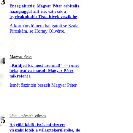
3
Energiakrízis: Magyar Péter orbitális
hazugsággal állt elő, ezt csak a
legelvakultabb Tisza-hívek veszik be
A kormányfő nem hallgatott se Szalai
Piroskára, se Hortay Olivérre.
Magyar Péter
4
„Küldjed ki, most azonnal!” — ismét
bekapcsolva maradt Magyar Péter
re
mikrofonja
t
Ismét őszintén beszélt Magyar Péter.
kátai - németh vilmos
5
A gyűlölködő tiszás minisztert
visszaküldték a választókerületébe, de