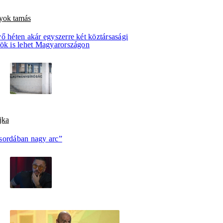
lyok tamás
ő héten akár egyszerre két köztársasági
nök is lehet Magyarországon
jka
sordában nagy arc”