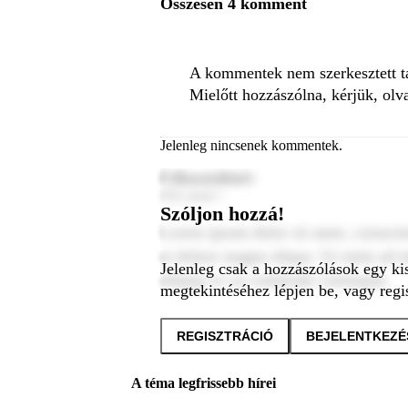
Összesen 4 komment
A kommentek nem szerkesztett tar
Mielőtt hozzászólna, kérjük, olv
Jelenleg nincsenek kommentek.
Felhasználónév
2024. január 1.
Szóljon hozzá!
Lorem ipsum dolor sit amet, consecte
et dolore magna aliqua. Ut enim ad m
Jelenleg csak a hozzászólások egy ki
aliquip ex ea commodo consequat.
megtekintéséhez lépjen be, vagy regis
REGISZTRÁCIÓ
BEJELENTKEZÉ
A téma legfrissebb hírei