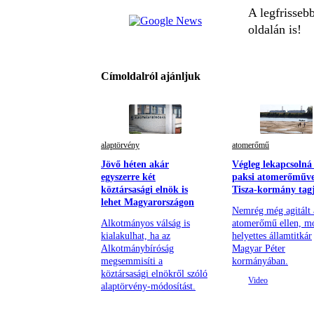
A legfrisseb
oldalán is!
Címoldalról ajánljuk
alaptörvény
atomerőmű
Jövő héten akár
Végleg lekapcsolná
egyszerre két
paksi atomerőműve
köztársasági elnök is
Tisza-kormány tag
lehet Magyarországon
Nemrég még agitált 
Alkotmányos válság is
atomerőmű ellen, m
kialakulhat, ha az
helyettes államtitkár
Alkotmánybíróság
Magyar Péter
megsemmisíti a
kormányában.
köztársasági elnökről szóló
alaptörvény-módosítást.