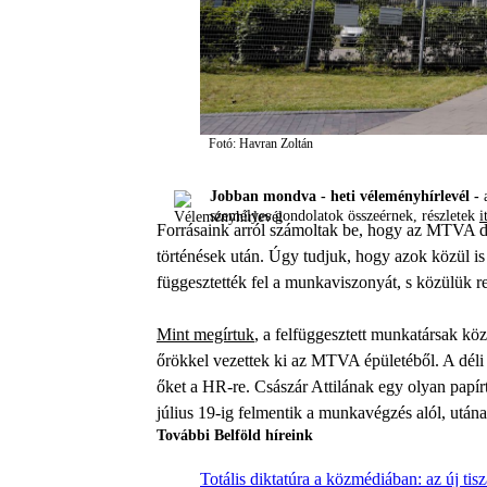
Fotó: Havran Zoltán
Jobban mondva - heti véleményhírlevél -
a
személyes gondolatok összeérnek, részletek
i
Forrásaink arról számoltak be, hogy az MTVA d
történések után. Úgy tudjuk, hogy azok közül is 
függesztették fel a munkaviszonyát, s közülük r
Mint megírtuk
, a felfüggesztett munkatársak közö
őrökkel vezettek ki az MTVA épületéből. A déli h
őket a HR-re. Császár Attilának egy olyan papír
július 19-ig felmentik a munkavégzés alól, utána 
További Belföld híreink
Totális diktatúra a közmédiában: az új tis