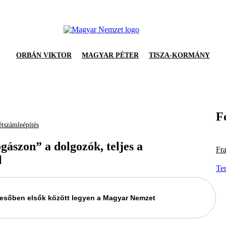
ORBÁN VIKTOR
MAGYAR PÉTER
TISZA-KORMÁNY
F
étszámleépítés
ászon” a dolgozók, teljes a
Fr
l
Te
keresőben elsők között legyen a Magyar Nemzet