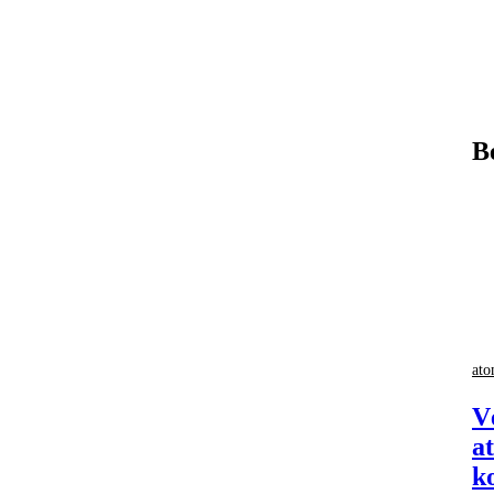
B
at
V
a
k