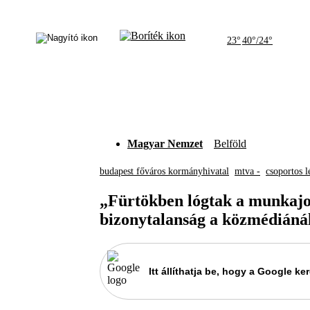
23°
40°/24°
Magyar Nemzet
Belföld
budapest főváros kormányhivatal
mtva -
csoportos l
„Fürtökben lógtak a munkajog
bizonytalanság a közmédiáná
Itt állíthatja be, hogy a Google 