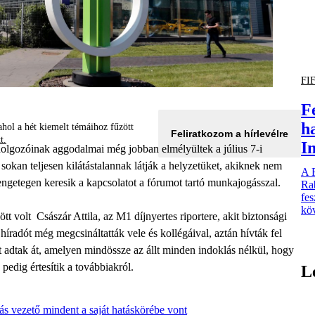
FI
F
h
hol a hét kiemelt témáihoz fűzött
Feliratkozom a hírlevélre
tt.
I
olgozóinak aggodalmai még jobban elmélyültek a július 7-i
sokan teljesen kilátástalannak látják a helyzetüket, akiknek nem
A 
engetegen keresik a kapcsolatot a fórumot tartó munkajogásszal.
Rab
fes
köv
tt volt Császár Attila, az M1 díjnyertes riportere, akit biztonsági
íradót még megcsináltatták vele és kollégáival, aztán hívták fel
t adtak át, amelyen mindössze az állt minden indoklás nélkül, hogy
pedig értesítik a továbbiakról.
L
zás vezető mindent a saját hatáskörébe vont