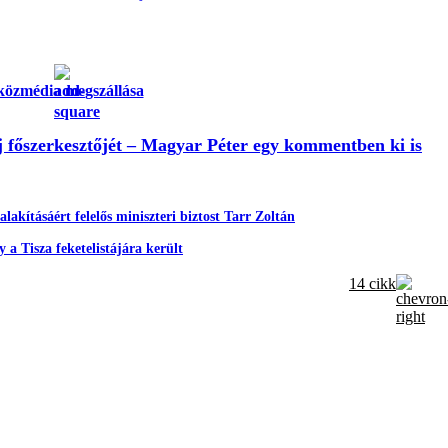
közmédia megszállása
 főszerkesztőjét – Magyar Péter egy kommentben ki is
akításáért felelős miniszteri biztost Tarr Zoltán
a Tisza feketelistájára került
14 cikk