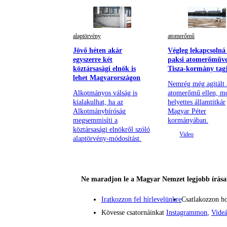
alaptörvény
atomerőmű
Jövő héten akár
Végleg lekapcsolná
egyszerre két
paksi atomerőműve
köztársasági elnök is
Tisza-kormány tag
lehet Magyarországon
Nemrég még agitált 
Alkotmányos válság is
atomerőmű ellen, m
kialakulhat, ha az
helyettes államtitkár
Alkotmánybíróság
Magyar Péter
megsemmisíti a
kormányában.
köztársasági elnökről szóló
alaptörvény-módosítást.
Ne maradjon le a Magyar Nemzet legjobb írásai
Iratkozzon fel hírlevelünkre
Csatlakozzon h
Kövesse csatornáinkat
Instagrammon
,
Vide