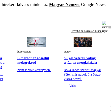
b hírekért kövess minket az
Magyar Nemzet
Google News
Tovább az összes cikkhez
hungaromet
válság
 a
Elmaradt az abszolút
Súlyos vezetési válság
t a
melegrekord
tetézi az energiakrízist
ja
Nem is volt veszélyben.
Bóka János szerint Magyar
az
Péter már napok óta össze-
ost
vissza beszél.