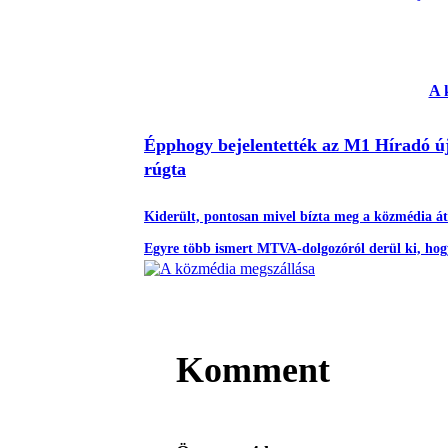
A 
Épphogy bejelentették az M1 Híradó új
rúgta
Kiderült, pontosan mivel bízta meg a közmédia átal
Egyre több ismert MTVA-dolgozóról derül ki, hogy 
Komment