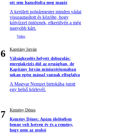
ott sem hazudtolta meg magát
A kerületi polgármester minden vádat
visszautasított és közölte, hogy
kútvízzel öntöznek, elkerülvén a még
nagyobb kárt.
Kapitány István
6
Válságkezelés helyett dobozolás:
energiakrízis dúl az országban, de
Kapitány István minisztériumában
sokan egész mással vannak elfoglalva
A Magyar Nemzet birtokába jutott
egy belső körlevél.
Kemény Dénes
7
Kemény Dénes: Apám ölelésében
benne volt hetven év és a remény,
hogy nem az utolsó