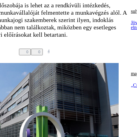
őszobája is lehet az a rendkívüli intézkedés,
su
unkavállalóját felmentette a munkavégzés alól. A
nkajogi szakemberek szerint ilyen, indoklás
Jöv
ábban nem találkoztak, miközben egy esetleges
el
 előírásokat kell betartani.
4
0
0
ma
„C