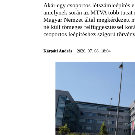
Akár egy csoportos létszámleépítés el
amelynek során az MTVA több tucat m
Magyar Nemzet által megkérdezett mu
nélküli tömeges felfüggesztéssel kor
csoportos leépítéshez szigorú törvényi
Kárpáti András
2026. 07. 08. 18:04