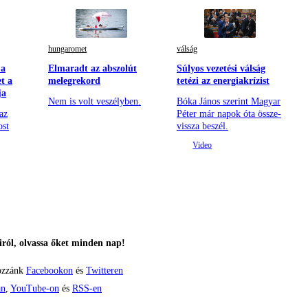
hungaromet
válság
 a
Elmaradt az abszolút
Súlyos vezetési válság
t a
melegrekord
tetézi az energiakrízist
ja
Nem is volt veszélyben.
Bóka János szerint Magyar
az
Péter már napok óta össze-
ost
vissza beszél.
ról, olvassa őket minden nap!
ozzánk
Facebookon
és
Twitteren
án
,
YouTube-on
és
RSS-en