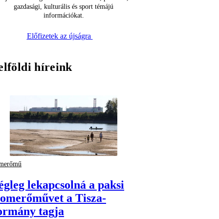
gazdasági, kulturális és sport témájú
információkat.
Előfizetek az újságra
elföldi híreink
omerőmű
égleg lekapcsolná a paksi
tomerőművet a Tisza-
ormány tagja