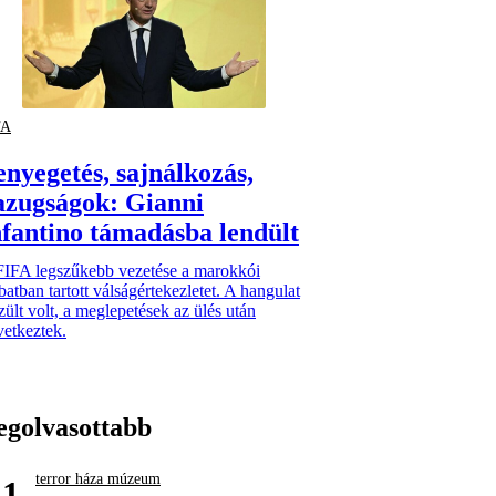
FA
enyegetés, sajnálkozás,
azugságok: Gianni
nfantino támadásba lendült
FIFA legszűkebb vezetése a marokkói
atban tartott válságértekezletet. A hangulat
zült volt, a meglepetések az ülés után
etkeztek.
egolvasottabb
terror háza múzeum
1