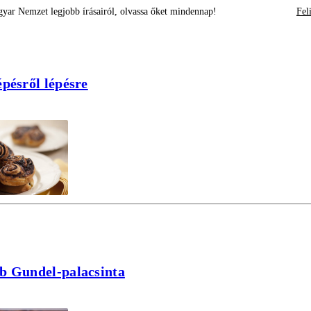
yar Nemzet legjobb írásairól, olvassa őket mindennap!
Fel
épésről lépésre
b Gundel-palacsinta