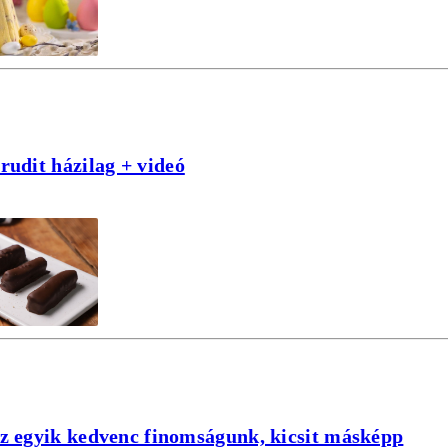
rudit házilag + videó
az egyik kedvenc finomságunk, kicsit másképp