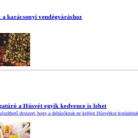
 a karácsonyi vendégváráshoz
gatúró a Húsvét egyik kedvence is lehet
észíthető desszert, hogy a diétázóknak ne kelljen Húsvétkor koplalniuk