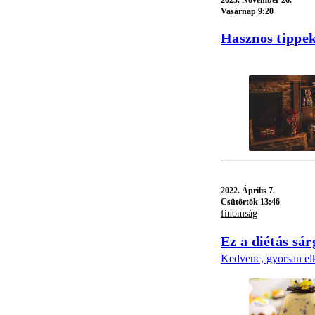
2023.
November 26.
Vasárnap 9:20
Hasznos tippek
2022.
Április 7.
Csütörtök 13:46
finomság
Ez a diétás sár
Kedvenc, gyorsan elk