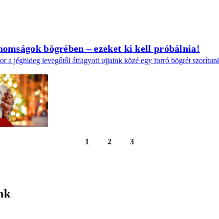
inomságok bögrében – ezeket ki kell próbálnia!
or a jéghideg levegőtől átfagyott ujjaink közé egy forró bögrét szorítu
1
2
3
nk