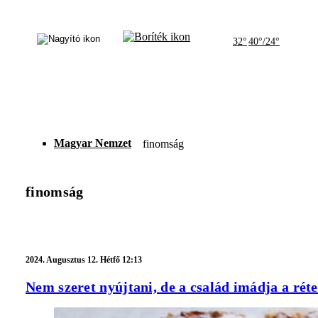
32°
40°/24°
Magyar Nemzet
finomság
finomság
2024.
Augusztus 12. Hétfő 12:13
Nem szeret nyújtani, de a család imádja a réte