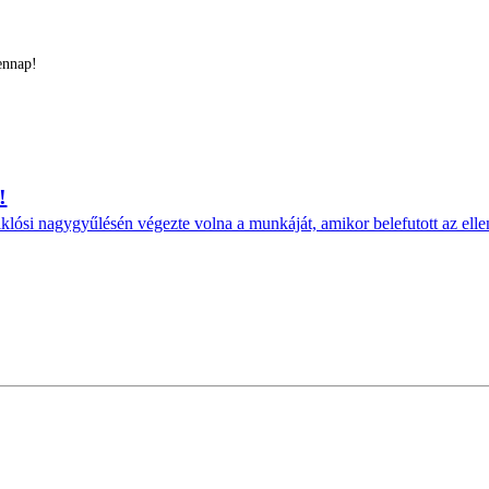
ennap!
!
ósi nagygyűlésén végezte volna a munkáját, amikor belefutott az elle