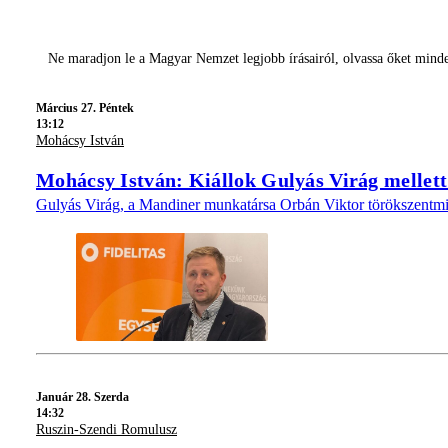
Ne maradjon le a Magyar Nemzet legjobb írásairól, olvassa őket mind
Március 27. Péntek
13:12
Mohácsy István
Mohácsy István: Kiállok Gulyás Virág mellett
Gulyás Virág, a Mandiner munkatársa Orbán Viktor törökszentmikl
Január 28. Szerda
14:32
Ruszin-Szendi Romulusz