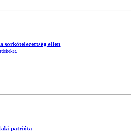
 sorkötelezettség ellen
érdekeket.
laki patrióta