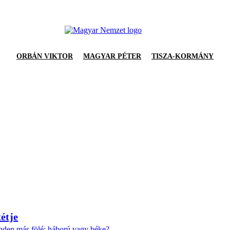
ORBÁN VIKTOR
MAGYAR PÉTER
TISZA-KORMÁNY
tétje
inden más fölé: háború vagy béke?