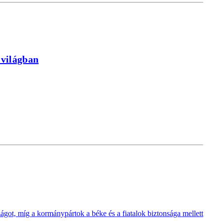
 világban
zágot, míg a kormánypártok a béke és a fiatalok biztonsága mellett