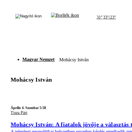
31°
33°/23°
Magyar Nemzet
Mohácsy István
Mohácsy István
Április 4. Szombat 5:58
Tisza Párt
Mohácsy István: A fiatalok jövője a választás 
A jelenlegi geopolitikai helyzetben egyetlen kérdés emelkedik m