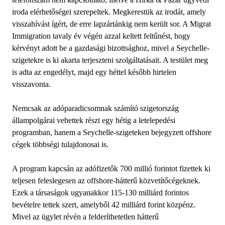
iroda elérhetőségei szerepeltek. Megkerestük az irodát, amely
visszahívást ígért, de erre lapzártánkig nem került sor. A Migrat
Immigration tavaly év végén azzal keltett feltűnést, hogy
kérvényt adott be a gazdasági bizottsághoz, mivel a Seychelle-
szigetekre is ki akarta terjeszteni szolgáltatásait. A testület meg
is adta az engedélyt, majd egy héttel később hirtelen
visszavonta.
Nemcsak az adóparadicsomnak számító szigetország
állampolgárai vehettek részt egy hétig a letelepedési
programban, hanem a Seychelle-szigeteken bejegyzett offshore
cégek többségi tulajdonosai is.
A program kapcsán az adófizetők 700 millió forintot fizettek ki
teljesen feleslegesen az offshore-hátterű közvetítőcégeknek.
Ezek a társaságok ugyanakkor 115-130 milliárd forintos
bevételre tettek szert, amelyből 42 milliárd forint közpénz.
Mivel az ügylet révén a felderíthetetlen hátterű