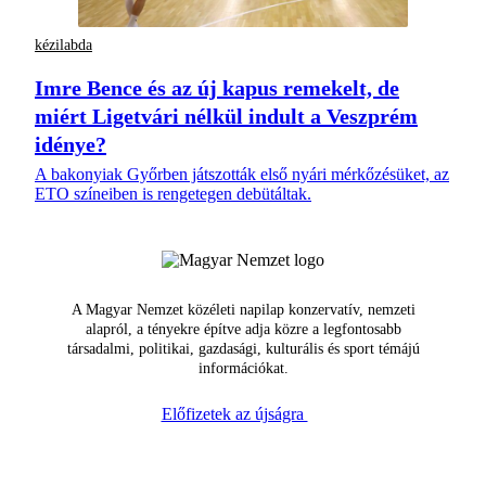
kézilabda
Imre Bence és az új kapus remekelt, de
miért Ligetvári nélkül indult a Veszprém
idénye?
A bakonyiak Győrben játszották első nyári mérkőzésüket, az
ETO színeiben is rengetegen debütáltak.
A Magyar Nemzet közéleti napilap konzervatív, nemzeti
alapról, a tényekre építve adja közre a legfontosabb
társadalmi, politikai, gazdasági, kulturális és sport témájú
információkat.
Előfizetek az újságra