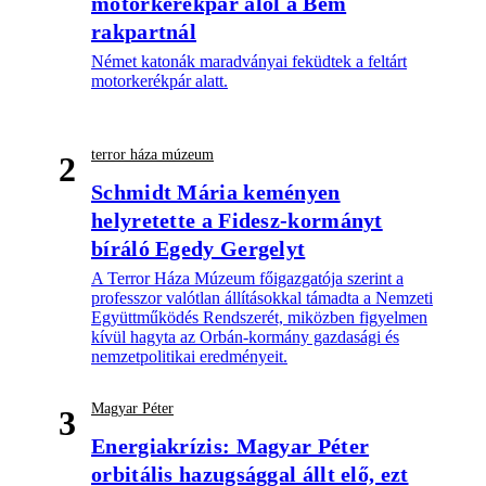
motorkerékpár alól a Bem
rakpartnál
Német katonák maradványai feküdtek a feltárt
motorkerékpár alatt.
terror háza múzeum
2
Schmidt Mária keményen
helyretette a Fidesz-kormányt
bíráló Egedy Gergelyt
A Terror Háza Múzeum főigazgatója szerint a
professzor valótlan állításokkal támadta a Nemzeti
Együttműködés Rendszerét, miközben figyelmen
kívül hagyta az Orbán-kormány gazdasági és
nemzetpolitikai eredményeit.
Magyar Péter
3
Energiakrízis: Magyar Péter
orbitális hazugsággal állt elő, ezt