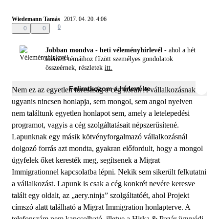
Wiedemann Tamás
2017. 04. 20. 4:06
0
0
0
Jobban mondva - heti véleményhírlevél -
ahol a hét
kiemelt témáihoz fűzött személyes gondolatok
összeérnek, részletek
itt.
Feliratkozom a hírlevélre
Nem ez az egyetlen furcsaság a cég körül. A vállalkozásnak
ugyanis nincsen honlapja, sem mongol, sem angol nyelven
nem találtunk egyetlen honlapot sem, amely a letelepedési
programot, vagyis a cég szolgáltatásait népszerűsítené.
Lapunknak egy másik kötvényforgalmazó vállalkozásnál
dolgozó forrás azt mondta, gyakran előfordult, hogy a mongol
ügyfelek őket keresték meg, segítsenek a Migrat
Immigrationnel kapcsolatba lépni. Nekik sem sikerült felkutatni
a vállalkozást. Lapunk is csak a cég konkrét nevére keresve
talált egy oldalt, az „aery.ninja” szolgáltatóét, ahol Projekt
címszó alatt található a Migrat Immigration honlapterve. A
telefonszám nem kapcsolható, illetve a Hirka & Pazár ügyvédi