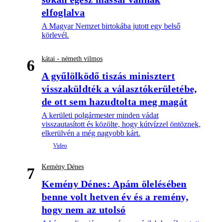
elfoglalva
A Magyar Nemzet birtokába jutott egy belső
körlevél.
kátai - németh vilmos
6
A gyűlölködő tiszás minisztert
visszaküldték a választókerületébe,
de ott sem hazudtolta meg magát
A kerületi polgármester minden vádat
visszautasított és közölte, hogy kútvízzel öntöznek,
elkerülvén a még nagyobb kárt.
Kemény Dénes
7
Kemény Dénes: Apám ölelésében
benne volt hetven év és a remény,
hogy nem az utolsó