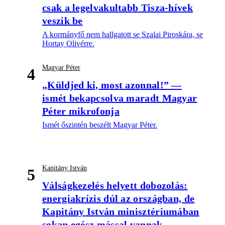
csak a legelvakultabb Tisza-hívek
veszik be
A kormányfő nem hallgatott se Szalai Piroskára, se
Hortay Olivérre.
Magyar Péter
4
„Küldjed ki, most azonnal!” —
ismét bekapcsolva maradt Magyar
Péter mikrofonja
Ismét őszintén beszélt Magyar Péter.
Kapitány István
5
Válságkezelés helyett dobozolás:
energiakrízis dúl az országban, de
Kapitány István minisztériumában
sokan egész mással vannak