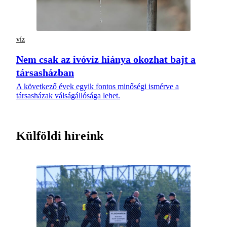
víz
Nem csak az ivóvíz hiánya okozhat bajt a
társasházban
A következő évek egyik fontos minőségi ismérve a
társasházak válságállósága lehet.
Külföldi híreink