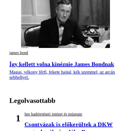
james bond
Így kellett volna kinéznie James Bondnak
Magas, vékony férfi, fekete hajjal, kék szemmel, az arcán
sebhellyel.
Legolvasottabb
hm hadtörténeti intézet és múzeum
1
Csontvázak is előkerültek a DKW