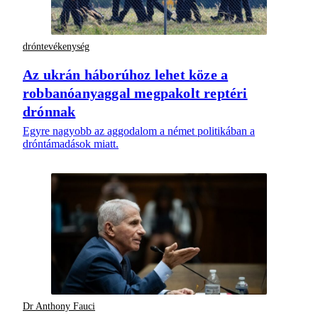
dróntevékenység
Az ukrán háborúhoz lehet köze a
robbanóanyaggal megpakolt reptéri
drónnak
Egyre nagyobb az aggodalom a német politikában a
dróntámadások miatt.
Dr Anthony Fauci