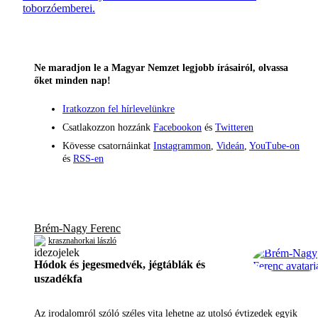
toborzóemberei.
Ne maradjon le a Magyar Nemzet legjobb írásairól, olvassa
őket minden nap!
Iratkozzon fel hírlevelünkre
Csatlakozzon hozzánk
Facebookon
és
Twitteren
Kövesse csatornáinkat
Instagrammon
,
Videán
,
YouTube-on
és
RSS-en
Brém-Nagy Ferenc
krasznahorkai lászló
Hódok és jegesmedvék, jégtáblák és
uszadékfa
Az irodalomról szóló széles vita lehetne az utolsó évtizedek egyik