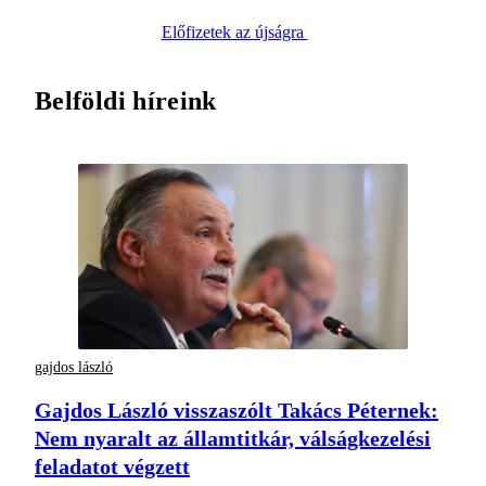
Előfizetek az újságra
Belföldi híreink
gajdos lászló
Gajdos László visszaszólt Takács Péternek:
Nem nyaralt az államtitkár, válságkezelési
feladatot végzett