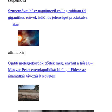
szupernóva
Szupernóva: húsz naptömegű csillag robbant fel
gigantikus erővel, különös jelenséget produkálva
államtitkár
Újabb melegrekordok dőltek meg, enyhül a hőség –
Magyar Péter energiapolitikát bírált, a Fidesz az
államtitkár távozását követeli