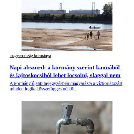
magyarország kormánya
Napi abszurd: a kormány szerint kannából
és lajtoskocsiból lehet locsolni, slaggal nem
A kormány újabb bejegyzésben magyarázta a vízkorlátozást
minden logikai összefüggés nélkül.