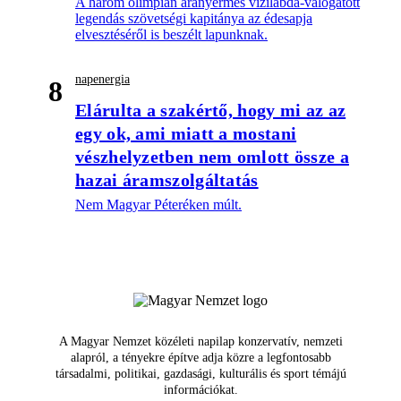
A három olimpián aranyérmes vízilabda-válogatott
legendás szövetségi kapitánya az édesapja
elvesztéséről is beszélt lapunknak.
napenergia
8
Elárulta a szakértő, hogy mi az az
egy ok, ami miatt a mostani
vészhelyzetben nem omlott össze a
hazai áramszolgáltatás
Nem Magyar Péteréken múlt.
A Magyar Nemzet közéleti napilap konzervatív, nemzeti
alapról, a tényekre építve adja közre a legfontosabb
társadalmi, politikai, gazdasági, kulturális és sport témájú
információkat.