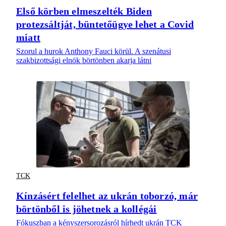
Első körben elmeszelték Biden
protezsáltját, büntetőügye lehet a Covid
miatt
Szorul a hurok Anthony Fauci körül. A szenátusi
szakbizottsági elnök börtönben akarja látni
TCK
Kínzásért felelhet az ukrán toborzó, már
börtönből is jöhetnek a kollégái
Fókuszban a kényszersorozásról hírhedt ukrán TCK