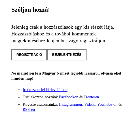
Szóljon hozzá!
Jelenleg csak a hozzászólások egy kis részét látja.
Hozzászóláshoz és a további kommentek
megtekintéséhez lépjen be, vagy regisztráljon!
REGISZTRÁCIÓ
BEJELENTKEZÉS
Ne maradjon le a Magyar Nemzet legjobb írásairól, olvassa őket
minden nap!
Iratkozzon fel hírlevelünkre
Csatlakozzon hozzánk
Facebookon
és
Twitteren
Kövesse csatornáinkat
Instagrammon
,
Videán
,
YouTube-on
és
RSS-en