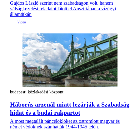
Gajdos László szerint nem szabadságon volt, hanem
válságkezelési feladatot látott el Ausztriában a vízügyi
államtitkár.
budapesti közlekedési központ
Háborús arzenál miatt lezárják a Szabadság
hidat és a budai rakpartot
A most megtalált páncélöklöket az ostromlott magyar és
német védőknek szánhatták 1944-1945 telén.