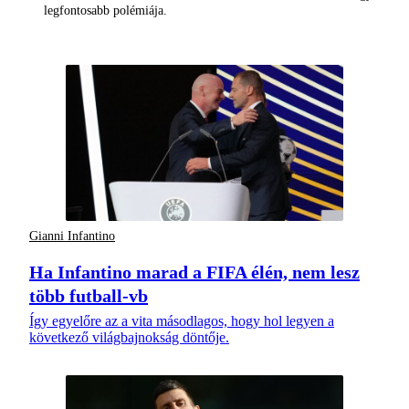
legfontosabb polémiája.
Gianni Infantino
Ha Infantino marad a FIFA élén, nem lesz
több futball-vb
Így egyelőre az a vita másodlagos, hogy hol legyen a
következő világbajnokság döntője.