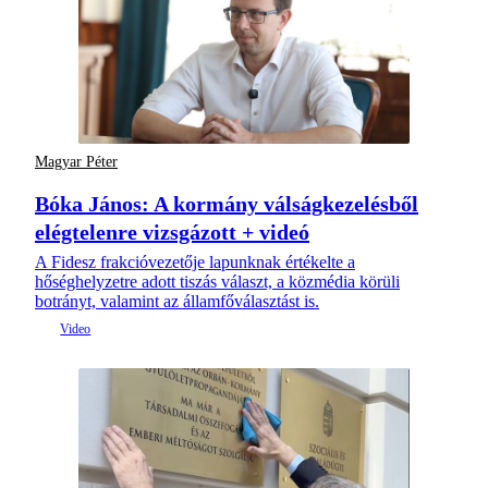
Magyar Péter
Bóka János: A kormány válságkezelésből
elégtelenre vizsgázott + videó
A Fidesz frakcióvezetője lapunknak értékelte a
hőséghelyzetre adott tiszás választ, a közmédia körüli
botrányt, valamint az államfőválasztást is.