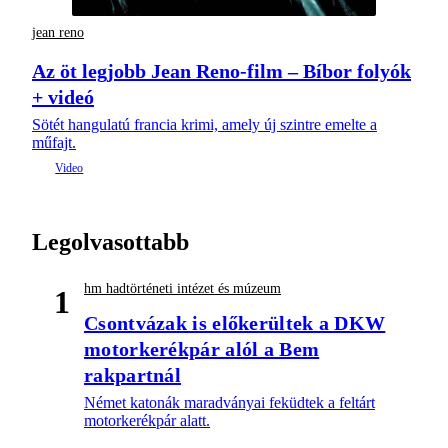
jean reno
Az öt legjobb Jean Reno-film – Bíbor folyók
+ videó
Sötét hangulatú francia krimi, amely új szintre emelte a
műfajt.
Legolvasottabb
hm hadtörténeti intézet és múzeum
1
Csontvázak is előkerültek a DKW
motorkerékpár alól a Bem
rakpartnál
Német katonák maradványai feküdtek a feltárt
motorkerékpár alatt.