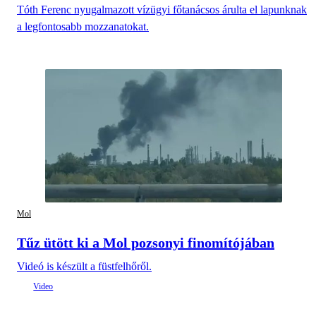
Tóth Ferenc nyugalmazott vízügyi főtanácsos árulta el lapunknak
a legfontosabb mozzanatokat.
Mol
Tűz ütött ki a Mol pozsonyi finomítójában
Videó is készült a füstfelhőről.