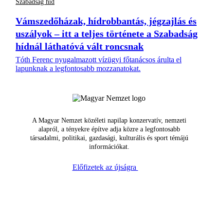
Szabadság híd
Vámszedőházak, hídrobbantás, jégzajlás és
uszályok – itt a teljes története a Szabadság
hídnál láthatóvá vált roncsnak
Tóth Ferenc nyugalmazott vízügyi főtanácsos árulta el
lapunknak a legfontosabb mozzanatokat.
A Magyar Nemzet közéleti napilap konzervatív, nemzeti
alapról, a tényekre építve adja közre a legfontosabb
társadalmi, politikai, gazdasági, kulturális és sport témájú
információkat.
Előfizetek az újságra