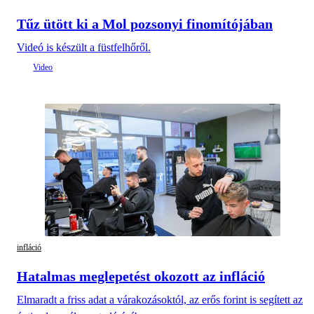
Tűz ütött ki a Mol pozsonyi finomítójában
Videó is készült a füstfelhőről.
infláció
Hatalmas meglepetést okozott az infláció
Elmaradt a friss adat a várakozásoktól, az erős forint is segített az