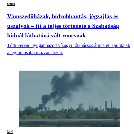
roncs
Vámszedőházak, hídrobbantás, jégzajlás és
uszályok – itt a teljes története a Szabadság
hídnál láthatóvá vált roncsnak
Tóth Ferenc nyugalmazott vízügyi főtanácsos árulta el lapunknak
a legfontosabb mozzanatokat.
Mol