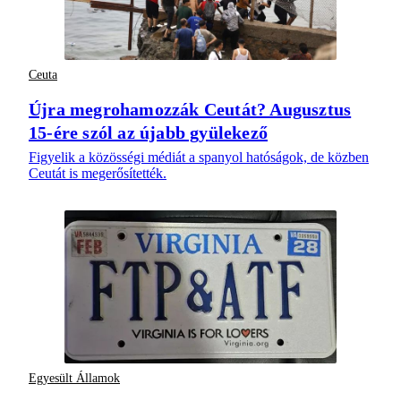
Ceuta
Újra megrohamozzák Ceutát? Augusztus
15-ére szól az újabb gyülekező
Figyelik a közösségi médiát a spanyol hatóságok, de közben
Ceutát is megerősítették.
Egyesült Államok