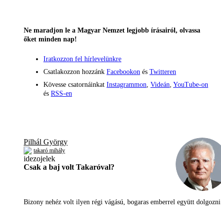
Ne maradjon le a Magyar Nemzet legjobb írásairól, olvassa
őket minden nap!
Iratkozzon fel hírlevelünkre
Csatlakozzon hozzánk
Facebookon
és
Twitteren
Kövesse csatornáinkat
Instagrammon
,
Videán
,
YouTube-on
és
RSS-en
Pilhál György
takaró mihály
Csak a baj volt Takaróval?
Bizony nehéz volt ilyen régi vágású, bogaras emberrel együtt dolgoz