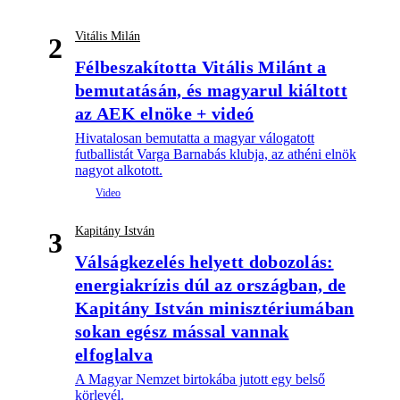
Vitális Milán
2
Félbeszakította Vitális Milánt a
bemutatásán, és magyarul kiáltott
az AEK elnöke + videó
Hivatalosan bemutatta a magyar válogatott
futballistát Varga Barnabás klubja, az athéni elnök
nagyot alkotott.
Kapitány István
3
Válságkezelés helyett dobozolás:
energiakrízis dúl az országban, de
Kapitány István minisztériumában
sokan egész mással vannak
elfoglalva
A Magyar Nemzet birtokába jutott egy belső
körlevél.