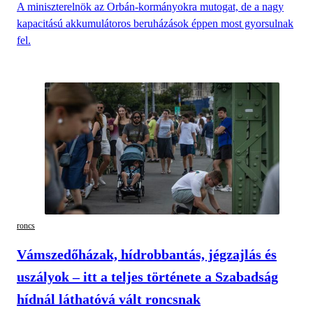
A miniszterelnök az Orbán-kormányokra mutogat, de a nagy
kapacitású akkumulátoros beruházások éppen most gyorsulnak
fel.
roncs
Vámszedőházak, hídrobbantás, jégzajlás és
uszályok – itt a teljes története a Szabadság
hídnál láthatóvá vált roncsnak