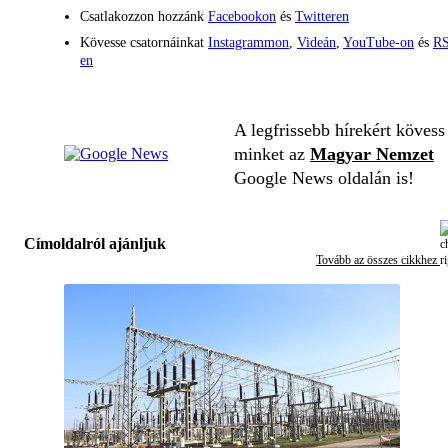
Csatlakozzon hozzánk
Facebookon
és
Twitteren
Kövesse csatornáinkat
Instagrammon
,
Videán
,
YouTube-on
és
RS
en
A legfrissebb hírekért kövess
minket az
Magyar Nemzet
Google News oldalán is!
Címoldalról ajánljuk
Tovább az összes cikkhez