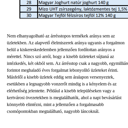
Nem elhanyagolható az árrésstopos termékek aránya sem az
üzletekben. Az alapvető élelmiszerek aránya ugyanis a forgalmon
belül a kiskereskedelemben jellemzően fordítottan arányos a
mérettel. Nincs szó arról, hogy a kisebb üzleteket sújtaná az
intézkedés, két okból sem. Az árrésstop csak a nagyobb, egymilliár
forintot meghaladó éves forgalmat lebonyolító üzleteket érinti.
Másfelől a kisebb üzletek eddig sem áralapon versenyeztek,
esetükben a legnagyobb vonzerőt mindig is a kényelem és az
elérhetőség jelentette. Például a kisebb településeken vagy a
kertvárosi övezetekben is megtalálhatók, ahol a napi bevásárlást
könnyebb elintézni, mint a jellemzően a forgalmasabb
csomópontokban megtalálható, nagyobb láncoknál.