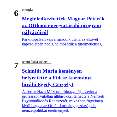
energia
6
Megfeledkezhettek Magyar Péterék
az Otthoni energiatároló program
pályázóiról
Parkolópályán van a második ütem, az elsővel
kapcsolatban pedig halmozódik a türelmetlenség.
terror háza múzeum
7
Schmidt Mária keményen
helyretette a Fidesz-kormányt
bíráló Egedy Gergelyt
A Terror Háza Múzeum főigazgatója szerint a
professzor valótlan állításokkal támadta a Nemzeti
Együttműködés Rendszerét, miközben figyelmen
kívül hagyta az Orbán-kormány gazdasági és
nemzetpolitikai eredményeit.