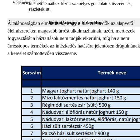
kiemelt témáihoz fűzött személyes gondolatok összeérnek,
részletek
itt.
Feliratkozom a hírlevélre
Általánosságban elmondható, hogy a kiskereskedők az alapvető
élelmiszereken magasabb árrést alkalmazhatnak, azért, mert ezek
fogyasztását a háztartások nem tudják elkerülni, míg ha a nem
árrésstopos termékek az intézkedés hatására jelentősen drágulnának
a kereslet számottevően visszaesne.