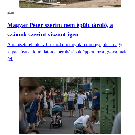
alteo
Magyar Péter szerint nem épült tároló, a
számok szerint viszont igen
A miniszterelnök az Orbán-kormányokra mutogat, de a nagy
kapacitású akkumulátoros beruházások éppen most gyorsulnak
fel.