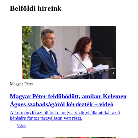
Belföldi híreink
Magyar Péter
Magyar Péter feldühödött, amikor Kelemen
Ágnes szabadságáról kérdezték + videó
A kormányfő azt állította, hogy a vízügyi államtitkár az ő
kérésére fontos tárgyaláson vett részt.