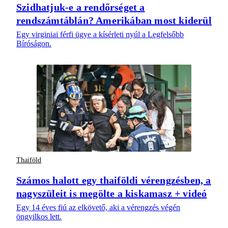
Szidhatjuk-e a rendőrséget a
rendszámtáblán? Amerikában most kiderül
Egy virginiai férfi ügye a kísérleti nyúl a Legfelsőbb
Bíróságon.
Thaiföld
Számos halott egy thaiföldi vérengzésben, a
nagyszüleit is megölte a kiskamasz + videó
Egy 14 éves fiú az elkövető, aki a vérengzés végén
öngyilkos lett.