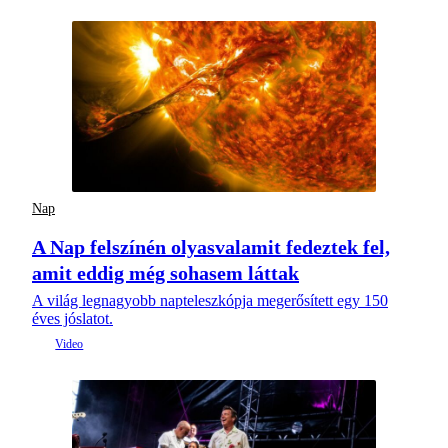
Nap
A Nap felszínén olyasvalamit fedeztek fel,
amit eddig még sohasem láttak
A világ legnagyobb napteleszkópja megerősített egy 150
éves jóslatot.