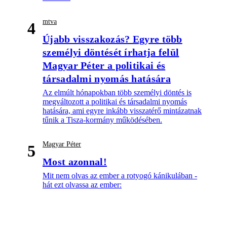
mtva
4
Újabb visszakozás? Egyre több
személyi döntését írhatja felül
Magyar Péter a politikai és
társadalmi nyomás hatására
Az elmúlt hónapokban több személyi döntés is
megváltozott a politikai és társadalmi nyomás
hatására, ami egyre inkább visszatérő mintázatnak
tűnik a Tisza-kormány működésében.
Magyar Péter
5
Most azonnal!
Mit nem olvas az ember a rotyogó kánikulában -
hát ezt olvassa az ember: