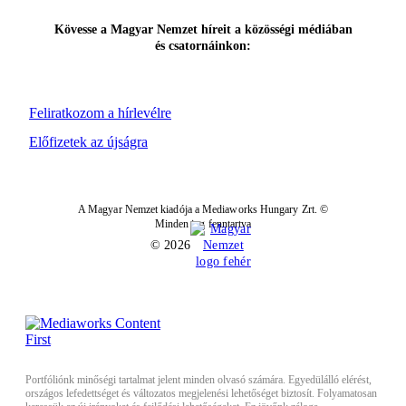
Kövesse a Magyar Nemzet híreit a közösségi médiában
és csatornáinkon:
Feliratkozom a hírlevélre
Előfizetek az újságra
A Magyar Nemzet kiadója a Mediaworks Hungary Zrt. ©
Minden jog fenntartva
© 2026
Portfóliónk minőségi tartalmat jelent minden olvasó számára. Egyedülálló elérést,
országos lefedettséget és változatos megjelenési lehetőséget biztosít. Folyamatosan