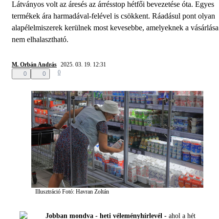
Látványos volt az áresés az árrésstop hétfői bevezetése óta. Egyes
termékek ára harmadával-felével is csökkent. Ráadásul pont olyan
alapélelmiszerek kerülnek most kevesebbe, amelyeknek a vásárlása
nem elhalasztható.
M. Orbán András
2025. 03. 19. 12:31
0
0
0
Illusztráció
Fotó: Havran Zoltán
Jobban mondva - heti véleményhírlevél -
ahol a hét