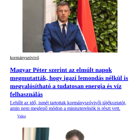
kormányszóvivő
Magyar Péter szerint az elmúlt napok
megmutatták, hogy igazi lemondás nélkül is
megvalósítható a tudatosan energia és víz
felhasználás
Lehűlt az idő, ismét tartottak kormányszóvivői tájékoztatót,
amin nem meglepő módon a miniszterelnök is részt vett.