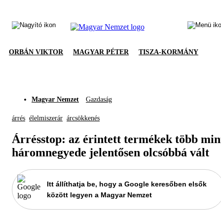
ORBÁN VIKTOR
MAGYAR PÉTER
TISZA-KORMÁNY
Magyar Nemzet
Gazdaság
árrés
élelmiszerár
árcsökkenés
Árrésstop: az érintett termékek több min
háromnegyede jelentősen olcsóbbá vált
Itt állíthatja be, hogy a Google keresőben elsők
között legyen a Magyar Nemzet