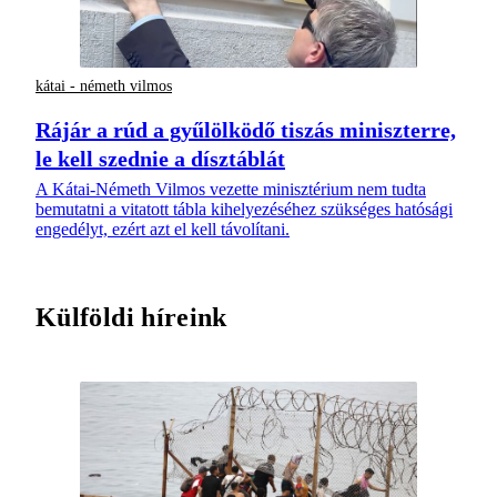
kátai - németh vilmos
Rájár a rúd a gyűlölködő tiszás miniszterre,
le kell szednie a dísztáblát
A Kátai-Németh Vilmos vezette minisztérium nem tudta
bemutatni a vitatott tábla kihelyezéséhez szükséges hatósági
engedélyt, ezért azt el kell távolítani.
Külföldi híreink