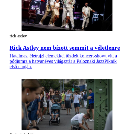
rick astley
Rick Astley nem bízott semmit a véletlenre
Hatalmas, életrajzi elemekkel tűzdelt koncert-showt vitt a
pódiumra a hatvanéves világsztár a Paloznaki JazzPiknik
első napján.