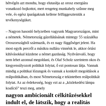
hétvégén azt mondta, hogy elutasítja az orosz energiára
vonatkozó bojkottot, mert rengeteg munkahely szűnne meg
vele, és egész iparágaknak kellene felfüggeszteniük a
tevékenységüket.
– Nagyon hasonló helyzetben vagyunk Magyarországon, mint
a németek. Németország gázellátásának mintegy 55 százaléka
Oroszországból származik, és ez nagy függőséget jelent. Ha
most egyik percről a másikra nullára vinnénk le, akkor óriási
kihívásokkal küzdene a német gazdaság. Nyilvánvaló, hogy
nem lehet azonnal megoldani, és Olaf Scholz szerintem okos és
kiegyensúlyozott politikát folytat, ő ezt pontosan látja. Vannak
mindig a politikai lózungok és vannak a konkrét megoldások a
reálpolitikában, és most Németország e tekintetben reálpolitikát
folytat. Az az érdekesség, hogy ezt az a „közlekedési lámpa
koalíció” teszi meg, amely
nagyon ambicionált célkitűzésekkel
indult el, de látszik, hogy a realitás