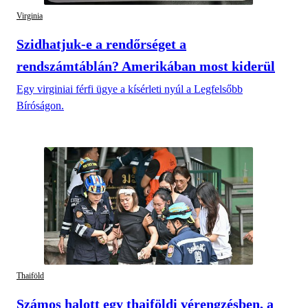
Virginia
Szidhatjuk-e a rendőrséget a
rendszámtáblán? Amerikában most kiderül
Egy virginiai férfi ügye a kísérleti nyúl a Legfelsőbb
Bíróságon.
Thaiföld
Számos halott egy thaiföldi vérengzésben, a