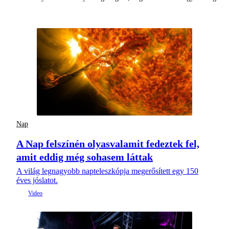
Nap
A Nap felszínén olyasvalamit fedeztek fel,
amit eddig még sohasem láttak
A világ legnagyobb napteleszkópja megerősített egy 150
éves jóslatot.