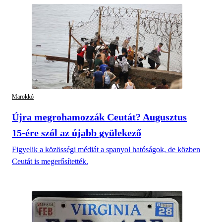
Marokkó
Újra megrohamozzák Ceutát? Augusztus
15-ére szól az újabb gyülekező
Figyelik a közösségi médiát a spanyol hatóságok, de közben
Ceutát is megerősítették.