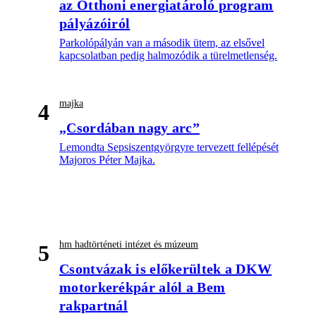
az Otthoni energiatároló program
pályázóiról
Parkolópályán van a második ütem, az elsővel
kapcsolatban pedig halmozódik a türelmetlenség.
majka
4
„Csordában nagy arc”
Lemondta Sepsiszentgyörgyre tervezett fellépését
Majoros Péter Majka.
hm hadtörténeti intézet és múzeum
5
Csontvázak is előkerültek a DKW
motorkerékpár alól a Bem
rakpartnál