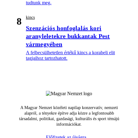
tudtunk meg.
kincs
8
Szenzációs honfoglalás kori
aranyleletekre bukkantak Pest
vármegyében
A felbecsülhetetlen értékű kincs a korabeli elit
tagjaihoz tartozhatott.
A Magyar Nemzet közéleti napilap konzervatív, nemzeti
alapról, a tényekre építve adja közre a legfontosabb
társadalmi, politikai, gazdasági, kulturális és sport témájú
információkat.
Előfizetek az újságra