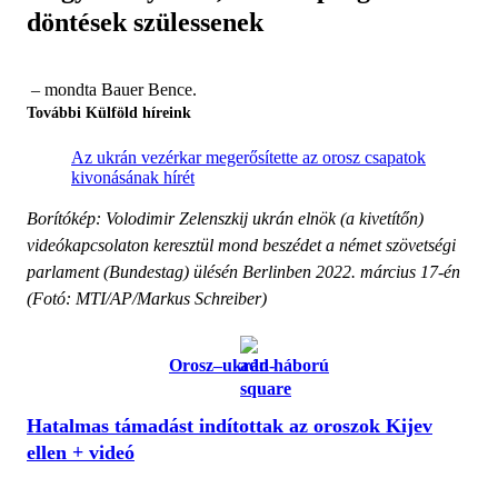
döntések szülessenek
– mondta Bauer Bence.
További Külföld híreink
Az ukrán vezérkar megerősítette az orosz csapatok
kivonásának hírét
Borítókép: Volodimir Zelenszkij ukrán elnök (a kivetítőn)
videókapcsolaton keresztül mond beszédet a német szövetségi
parlament (Bundestag) ülésén Berlinben 2022. március 17-én
(Fotó: MTI/AP/Markus Schreiber)
Orosz–ukrán háború
Hatalmas támadást indítottak az oroszok Kijev
ellen + videó