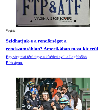
Virginia
Szidhatjuk-e a rendőrséget a
rendszámtáblán? Amerikában most kiderül
Egy virginiai férfi ügye a kísérleti nyúl a Legfelsőbb
Bíróságon.