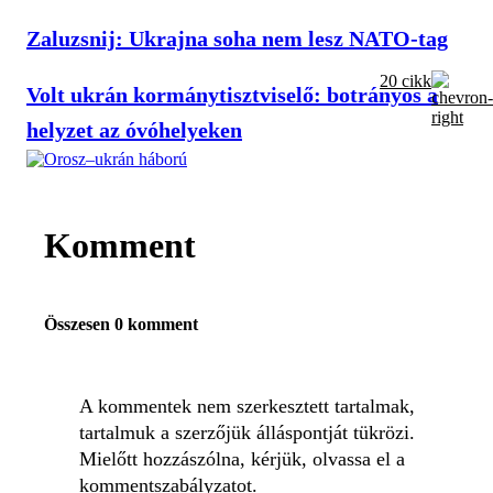
Zaluzsnij: Ukrajna soha nem lesz NATO-tag
20 cikk
Volt ukrán kormánytisztviselő: botrányos a
helyzet az óvóhelyeken
Komment
Összesen 0 komment
A kommentek nem szerkesztett tartalmak,
tartalmuk a szerzőjük álláspontját tükrözi.
Mielőtt hozzászólna, kérjük, olvassa el a
kommentszabályzatot
.