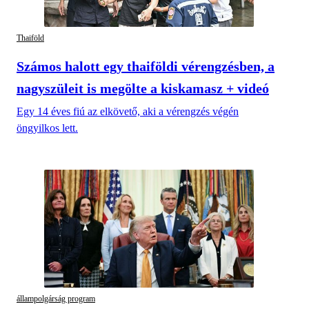
Thaiföld
Számos halott egy thaiföldi vérengzésben, a
nagyszüleit is megölte a kiskamasz + videó
Egy 14 éves fiú az elkövető, aki a vérengzés végén
öngyilkos lett.
állampolgárság program