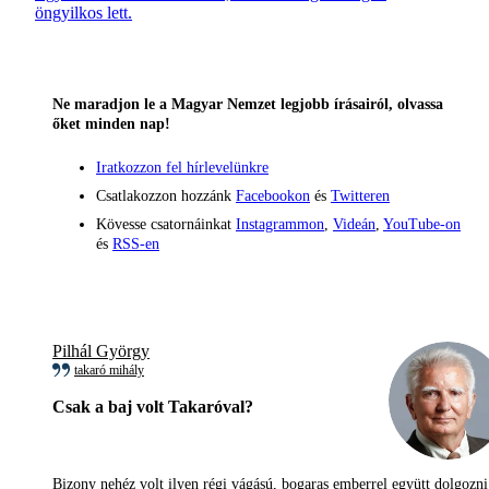
öngyilkos lett.
Ne maradjon le a Magyar Nemzet legjobb írásairól, olvassa
őket minden nap!
Iratkozzon fel hírlevelünkre
Csatlakozzon hozzánk
Facebookon
és
Twitteren
Kövesse csatornáinkat
Instagrammon
,
Videán
,
YouTube-on
és
RSS-en
Pilhál György
takaró mihály
Csak a baj volt Takaróval?
Bizony nehéz volt ilyen régi vágású, bogaras emberrel együtt dolgoz