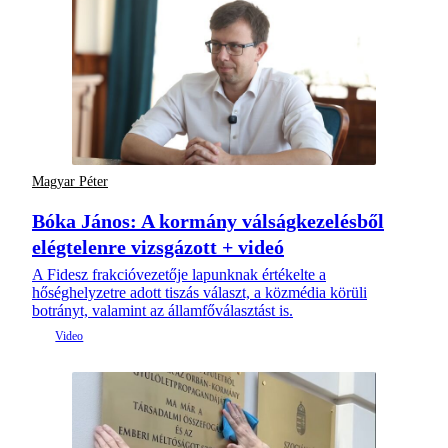
Magyar Péter
Bóka János: A kormány válságkezelésből
elégtelenre vizsgázott + videó
A Fidesz frakcióvezetője lapunknak értékelte a
hőséghelyzetre adott tiszás választ, a közmédia körüli
botrányt, valamint az államfőválasztást is.