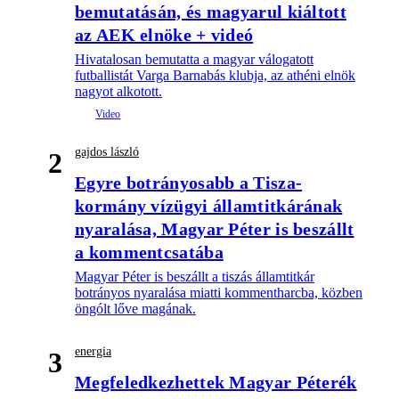
bemutatásán, és magyarul kiáltott
az AEK elnöke + videó
Hivatalosan bemutatta a magyar válogatott
futballistát Varga Barnabás klubja, az athéni elnök
nagyot alkotott.
gajdos lászló
2
Egyre botrányosabb a Tisza-
kormány vízügyi államtitkárának
nyaralása, Magyar Péter is beszállt
a kommentcsatába
Magyar Péter is beszállt a tiszás államtitkár
botrányos nyaralása miatti kommentharcba, közben
öngólt lőve magának.
energia
3
Megfeledkezhettek Magyar Péterék