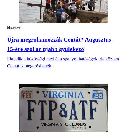
Marokkó
Újra megrohamozzák Ceutát? Augusztus
15-ére szól az újabb gyülekező
Figyelik a közösségi médiát a spanyol hatóságok, de közben
Ceutát is megerősítették.