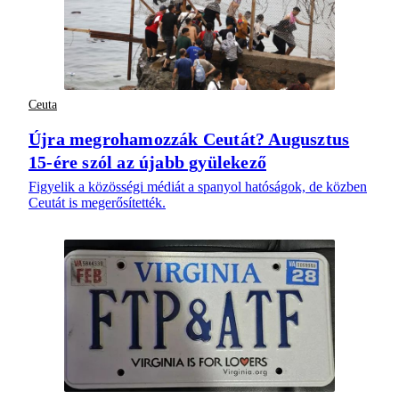
Ceuta
Újra megrohamozzák Ceutát? Augusztus
15-ére szól az újabb gyülekező
Figyelik a közösségi médiát a spanyol hatóságok, de közben
Ceutát is megerősítették.