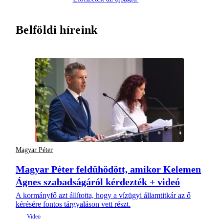
Belföldi híreink
Magyar Péter
Magyar Péter feldühödött, amikor Kelemen
Ágnes szabadságáról kérdezték + videó
A kormányfő azt állította, hogy a vízügyi államtitkár az ő
kérésére fontos tárgyaláson vett részt.