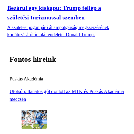
Bezárul egy kiskapu: Trump fellép a
születési turizmussal szemben
A születési jogon járó állampolgárság megszerzésének
korlátozásáról írt alá rendeletet Donald Trump.
Fontos híreink
Puskás Akadémia
Utolsó pillanatos gól döntött az MTK és Puskás Akadémia
meccsén