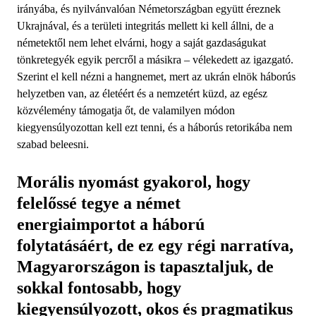
irányába, és nyilvánvalóan Németországban együtt éreznek
Ukrajnával, és a területi integritás mellett ki kell állni, de a
németektől nem lehet elvárni, hogy a saját gazdaságukat
tönkretegyék egyik percről a másikra – vélekedett az igazgató.
Szerint el kell nézni a hangnemet, mert az ukrán elnök háborús
helyzetben van, az életéért és a nemzetért küzd, az egész
közvélemény támogatja őt, de valamilyen módon
kiegyensúlyozottan kell ezt tenni, és a háborús retorikába nem
szabad beleesni.
Morális nyomást gyakorol, hogy
felelőssé tegye a német
energiaimportot a háború
folytatásáért, de ez egy régi narratíva,
Magyarországon is tapasztaljuk, de
sokkal fontosabb, hogy
kiegyensúlyozott, okos és pragmatikus