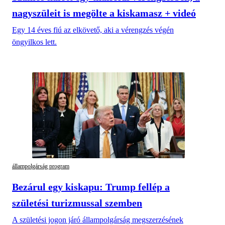
nagyszüleit is megölte a kiskamasz + videó
Egy 14 éves fiú az elkövető, aki a vérengzés végén
öngyilkos lett.
állampolgárság program
Bezárul egy kiskapu: Trump fellép a
születési turizmussal szemben
A születési jogon járó állampolgárság megszerzésének