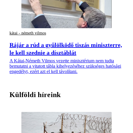
kátai - németh vilmos
Rájár a rúd a gyűlölködő tiszás miniszterre,
le kell szednie a dísztáblát
A Kátai-Németh Vilmos vezette minisztérium nem tudta
bemutatni a vitatott tábla kihelyezéséhez szükséges hatósági
engedélyt, ezért azt el kell távolítani.
Külföldi híreink