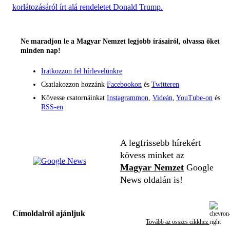
korlátozásáról írt alá rendeletet Donald Trump.
Ne maradjon le a Magyar Nemzet legjobb írásairól, olvassa őket
minden nap!
Iratkozzon fel hírlevelünkre
Csatlakozzon hozzánk
Facebookon
és
Twitteren
Kövesse csatornáinkat
Instagrammon
,
Videán
,
YouTube-on
és
RSS-en
A legfrissebb hírekért
kövess minket az
Magyar Nemzet
Google
News oldalán is!
Címoldalról ajánljuk
Tovább az összes cikkhez