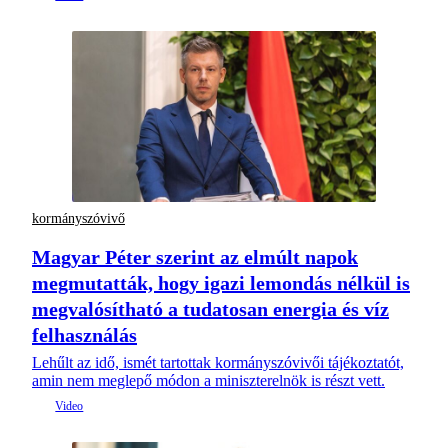
kormányszóvivő
Magyar Péter szerint az elmúlt napok
megmutatták, hogy igazi lemondás nélkül is
megvalósítható a tudatosan energia és víz
felhasználás
Lehűlt az idő, ismét tartottak kormányszóvivői tájékoztatót,
amin nem meglepő módon a miniszterelnök is részt vett.