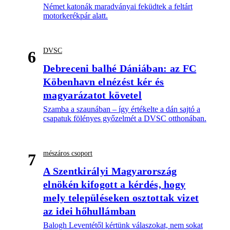
Német katonák maradványai feküdtek a feltárt
motorkerékpár alatt.
DVSC
6
Debreceni balhé Dániában: az FC
Köbenhavn elnézést kér és
magyarázatot követel
Szamba a szaunában – így értékelte a dán sajtó a
csapatuk fölényes győzelmét a DVSC otthonában.
mészáros csoport
7
A Szentkirályi Magyarország
elnökén kifogott a kérdés, hogy
mely településeken osztottak vizet
az idei hőhullámban
Balogh Leventétől kértünk válaszokat, nem sokat