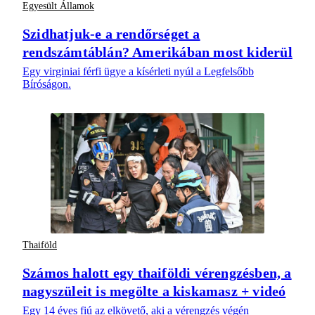
Egyesült Államok
Szidhatjuk-e a rendőrséget a
rendszámtáblán? Amerikában most kiderül
Egy virginiai férfi ügye a kísérleti nyúl a Legfelsőbb
Bíróságon.
Thaiföld
Számos halott egy thaiföldi vérengzésben, a
nagyszüleit is megölte a kiskamasz + videó
Egy 14 éves fiú az elkövető, aki a vérengzés végén