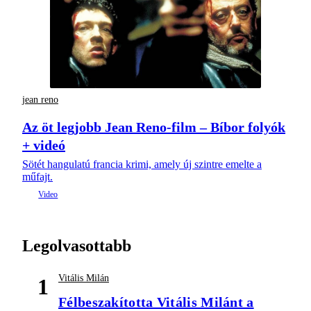
jean reno
Az öt legjobb Jean Reno-film – Bíbor folyók
+ videó
Sötét hangulatú francia krimi, amely új szintre emelte a
műfajt.
Legolvasottabb
Vitális Milán
1
Félbeszakította Vitális Milánt a