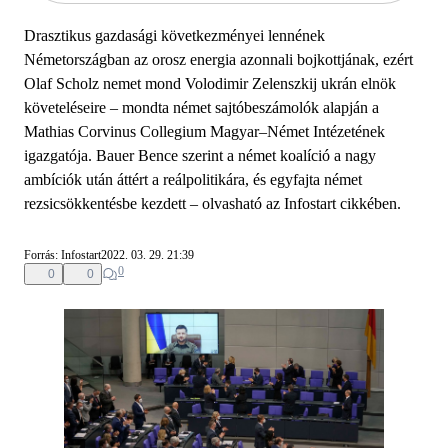
Drasztikus gazdasági következményei lennének
Németországban az orosz energia azonnali bojkottjának, ezért
Olaf Scholz nemet mond Volodimir Zelenszkij ukrán elnök
követeléseire – mondta német sajtóbeszámolók alapján a
Mathias Corvinus Collegium Magyar–Német Intézetének
igazgatója. Bauer Bence szerint a német koalíció a nagy
ambíciók után áttért a reálpolitikára, és egyfajta német
rezsicsökkentésbe kezdett – olvasható az Infostart cikkében.
Forrás: Infostart
2022. 03. 29. 21:39
0
0
0