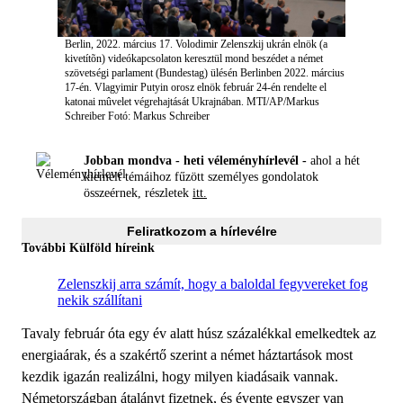
Berlin, 2022. március 17. Volodimir Zelenszkij ukrán elnök (a
kivetítõn) videókapcsolaton keresztül mond beszédet a német
szövetségi parlament (Bundestag) ülésén Berlinben 2022. március
17-én. Vlagyimir Putyin orosz elnök február 24-én rendelte el
katonai mûvelet végrehajtását Ukrajnában. MTI/AP/Markus
Schreiber
Fotó: Markus Schreiber
Jobban mondva - heti véleményhírlevél -
ahol a hét
kiemelt témáihoz fűzött személyes gondolatok
összeérnek, részletek
itt.
Feliratkozom a hírlevélre
További Külföld híreink
Zelenszkij arra számít, hogy a baloldal fegyvereket fog
nekik szállítani
Tavaly február óta egy év alatt húsz százalékkal emelkedtek az
energiaárak, és a szakértő szerint a német háztartások most
kezdik igazán realizálni, hogy milyen kiadásaik vannak.
Németországban átalányt fizetnek, és évente egyszer van