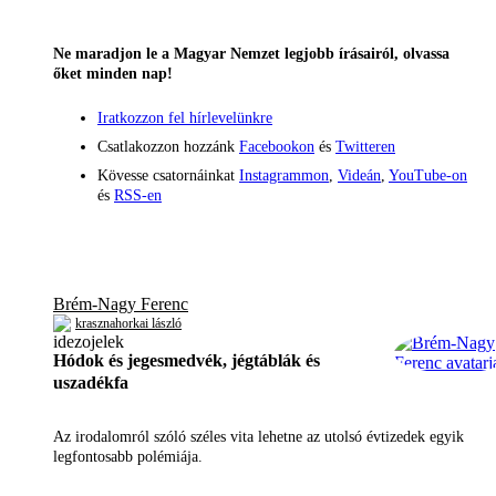
Ne maradjon le a Magyar Nemzet legjobb írásairól, olvassa
őket minden nap!
Iratkozzon fel hírlevelünkre
Csatlakozzon hozzánk
Facebookon
és
Twitteren
Kövesse csatornáinkat
Instagrammon
,
Videán
,
YouTube-on
és
RSS-en
Brém-Nagy Ferenc
krasznahorkai lászló
Hódok és jegesmedvék, jégtáblák és
uszadékfa
Az irodalomról szóló széles vita lehetne az utolsó évtizedek egyik
legfontosabb polémiája.