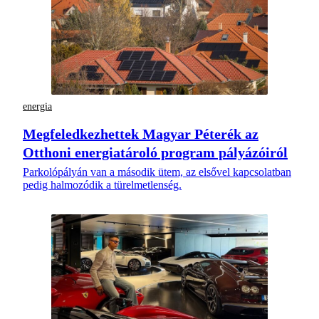
energia
Megfeledkezhettek Magyar Péterék az
Otthoni energiatároló program pályázóiról
Parkolópályán van a második ütem, az elsővel kapcsolatban
pedig halmozódik a türelmetlenség.