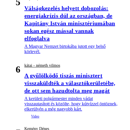
5
Válságkezelés helyett dobozolás:
energiakrízis dúl az országban, de
Kapitány István minisztériumában
sokan egész mással vannak
elfoglalva
A Magyar Nemzet birtokába jutott egy belső
körlevél.
kátai - németh vilmos
6
A gyűlölködő tiszás minisztert
visszaküldték a választókerületébe,
de ott sem hazudtolta meg magát
A kerületi polgármester minden vádat
visszautasított és közölte, hogy kútvízzel öntöznek,
elkerülvén a még nagyobb kárt.
Kemény Dénes