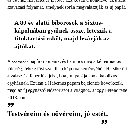
szavazási folyamat, amelynek során megválasztják az új pápát.
A 80 év alatti bíborosok a Sixtus-
kápolnában gyűlnek össze, leteszik a 
titoktartási esküt, majd lezárják az 
ajtókat.
A szavazás papíron történik, és ha nincs meg a kétharmados
többség, fekete füst száll fel a kápolna kéményéből. Ha sikerült
a választás, fehér füst jelzi, hogy új pápája van a katolikus
egyháznak. Ezután a Habemus papam bejelentés következik,
majd az új egyházfő először szól a világhoz, ahogy Ferenc tette
2013-ban:
Testvéreim és nővéreim, jó estét.