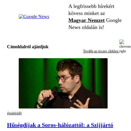
A legfrissebb hírekért
kövess minket az
Magyar Nemzet
Google
News oldalán is!
Címoldalról ajánljuk
Tovább az összes cikkhez
újságíródíj
Hűségdíjak a Soros-hálózattól: a Szijjártó