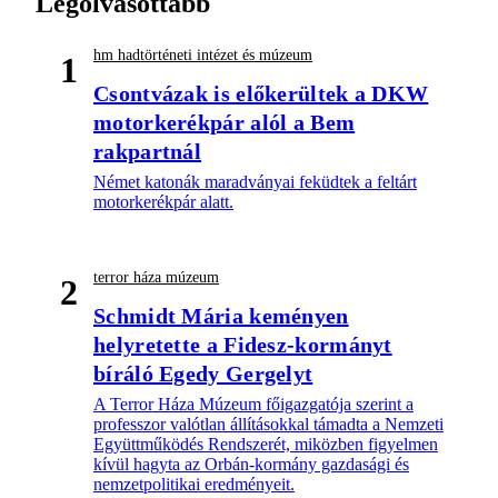
Legolvasottabb
hm hadtörténeti intézet és múzeum
1
Csontvázak is előkerültek a DKW
motorkerékpár alól a Bem
rakpartnál
Német katonák maradványai feküdtek a feltárt
motorkerékpár alatt.
terror háza múzeum
2
Schmidt Mária keményen
helyretette a Fidesz-kormányt
bíráló Egedy Gergelyt
A Terror Háza Múzeum főigazgatója szerint a
professzor valótlan állításokkal támadta a Nemzeti
Együttműködés Rendszerét, miközben figyelmen
kívül hagyta az Orbán-kormány gazdasági és
nemzetpolitikai eredményeit.