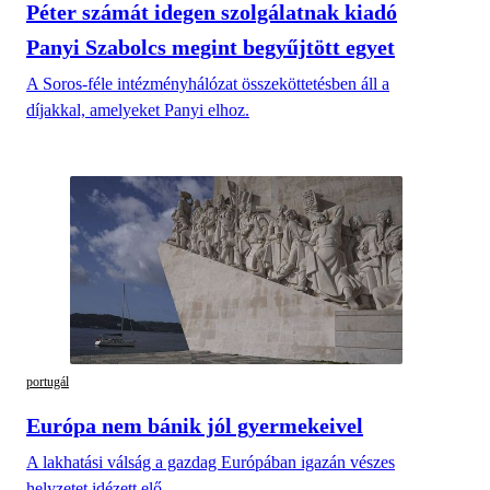
Péter számát idegen szolgálatnak kiadó
Panyi Szabolcs megint begyűjtött egyet
A Soros-féle intézményhálózat összeköttetésben áll a
díjakkal, amelyeket Panyi elhoz.
portugál
Európa nem bánik jól gyermekeivel
A lakhatási válság a gazdag Európában igazán vészes
helyzetet idézett elő.