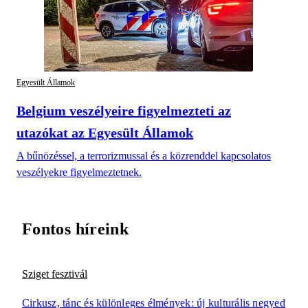
Egyesült Államok
Belgium veszélyeire figyelmezteti az
utazókat az Egyesült Államok
A bűnözéssel, a terrorizmussal és a közrenddel kapcsolatos
veszélyekre figyelmeztetnek.
Fontos híreink
Sziget fesztivál
Cirkusz, tánc és különleges élmények: új kulturális negyed