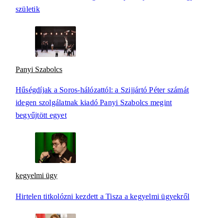
születik
Panyi Szabolcs
Hűségdíjak a Soros-hálózattól: a Szijjártó Péter számát
idegen szolgálatnak kiadó Panyi Szabolcs megint
begyűjtött egyet
kegyelmi ügy
Hirtelen titkolózni kezdett a Tisza a kegyelmi ügyekről