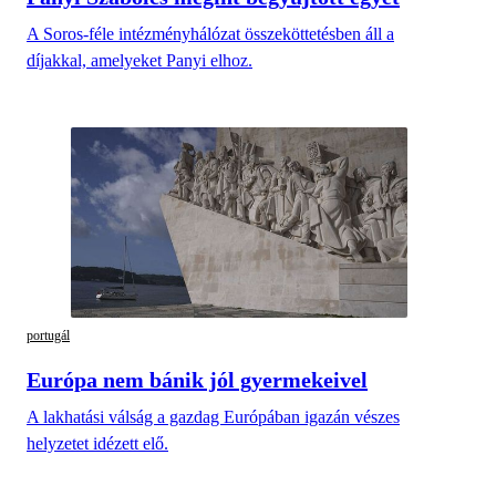
A Soros-féle intézményhálózat összeköttetésben áll a
díjakkal, amelyeket Panyi elhoz.
portugál
Európa nem bánik jól gyermekeivel
A lakhatási válság a gazdag Európában igazán vészes
helyzetet idézett elő.