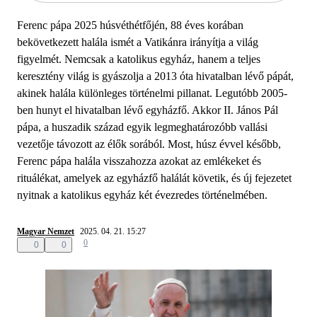
Ferenc pápa 2025 húsvéthétfőjén, 88 éves korában
bekövetkezett halála ismét a Vatikánra irányítja a világ
figyelmét. Nemcsak a katolikus egyház, hanem a teljes
keresztény világ is gyászolja a 2013 óta hivatalban lévő pápát,
akinek halála különleges történelmi pillanat. Legutóbb 2005-
ben hunyt el hivatalban lévő egyházfő. Akkor II. János Pál
pápa, a huszadik század egyik legmeghatározóbb vallási
vezetője távozott az élők sorából. Most, húsz évvel később,
Ferenc pápa halála visszahozza azokat az emlékeket és
rituálékat, amelyek az egyházfő halálát követik, és új fejezetet
nyitnak a katolikus egyház két évezredes történelmében.
Magyar Nemzet
2025. 04. 21. 15:27
0
0
0