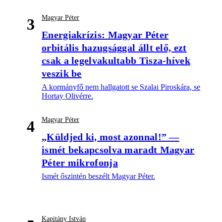
Magyar Péter
3
Energiakrízis: Magyar Péter
orbitális hazugsággal állt elő, ezt
csak a legelvakultabb Tisza-hívek
veszik be
A kormányfő nem hallgatott se Szalai Piroskára, se
Hortay Olivérre.
Magyar Péter
4
„Küldjed ki, most azonnal!” —
ismét bekapcsolva maradt Magyar
Péter mikrofonja
Ismét őszintén beszélt Magyar Péter.
Kapitány István