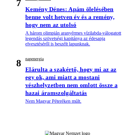
7
Kemény Dénes: Apám ölelésében
benne volt hetven év és a remény,
hogy nem az utolsó
A három olimpián aranyérmes vízilabda-válogatott
legendás szövetségi kapitánya az édesapja
elvesztéséről is beszélt lapunknak.
napenergia
8
Elárulta a szakértő, hogy mi az az
egy ok, ami miatt a mostani
vészhelyzetben nem omlott össze a
hazai áramszolgáltatás
Nem Magyar Péteréken múlt.