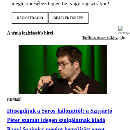
megtekintéséhez lépjen be, vagy regisztráljon!
REGISZTRÁCIÓ
BEJELENTKEZÉS
A téma legfrissebb hírei
Tovább az összes cikkhez
újságíródíj
Hűségdíjak a Soros-hálózattól: a Szijjártó
Péter számát idegen szolgálatnak kiadó
Panyi Szabolcs megint begyűjtött egyet