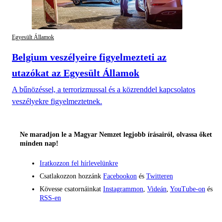
Egyesült Államok
Belgium veszélyeire figyelmezteti az
utazókat az Egyesült Államok
A bűnözéssel, a terrorizmussal és a közrenddel kapcsolatos
veszélyekre figyelmeztetnek.
Ne maradjon le a Magyar Nemzet legjobb írásairól, olvassa őket
minden nap!
Iratkozzon fel hírlevelünkre
Csatlakozzon hozzánk
Facebookon
és
Twitteren
Kövesse csatornáinkat
Instagrammon
,
Videán
,
YouTube-on
és
RSS-en