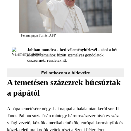
Ferenc pápa
Forrás: AFP
Jobban mondva - heti véleményhírlevél -
ahol a hét
kiemelt témáihoz fűzött személyes gondolatok
összeérnek, részletek
itt.
Feliratkozom a hírlevélre
A temetésen százezrek búcsúztak
a pápától
A pápa temetésére négy–hat nappal a halála után kerül sor. II.
János Pál búcsúztatásán mintegy háromszázezer hívő és száz
világi vezető, köztük amerikai elnökök, európai kormányfők és
közel-keleti uralkodók vettek részt a Szent Péter téren.