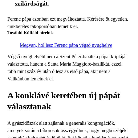
szilárdságát.
Ferenc pápa azonban ezt megváltoztatta. Kérésére őt egyetlen,
cinkbetétes fakoporsóban temetik el.
További Külföld híreink
Megvan, hol lesz Ferenc pápa végső nyughelye
Végső nyughelyéül nem a Szent Péter-bazilika pápai kriptáját
választotta, hanem a Santa Maria Maggiore-bazilikát, ezzel
több mint száz év után ő lesz az első pápa, akit nem a
Vatikánban temetnek el.
A konklávé keretében új pápát
választanak
A gyászidőszak alatt zajlanak a generális kongregációk,
amelyek során a bíborosok összegyűlnek, hogy megbeszéljék
az egyház helyzetét és jövőjét. Ezt követi a konklávé, az a zárt