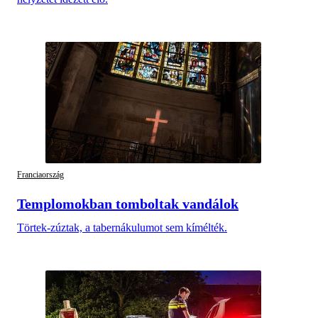
Franciaország
Templomokban tomboltak vandálok
Törtek-zúztak, a tabernákulumot sem kímélték.