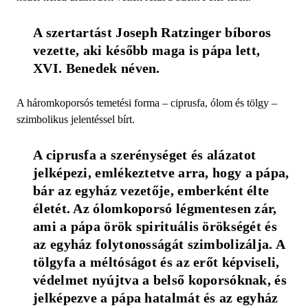
A szertartást Joseph Ratzinger bíboros 
vezette, aki később maga is pápa lett, 
XVI. Benedek néven.
A háromkoporsós temetési forma – ciprusfa, ólom és tölgy –
szimbolikus jelentéssel bírt.
A ciprusfa a szerénységet és alázatot 
jelképezi, emlékeztetve arra, hogy a pápa, 
bár az egyház vezetője, emberként élte 
életét. Az ólomkoporsó légmentesen zár, 
ami a pápa örök spirituális örökségét és 
az egyház folytonosságát szimbolizálja.​ A 
tölgyfa a méltóságot és az erőt képviseli, 
védelmet nyújtva a belső koporsóknak, és 
jelképezve a pápa hatalmát és az egyház 