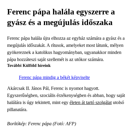
Ferenc pápa halála egyszerre a
gyász és a megújulás időszaka
Ferenc pápa halála újra elhozza az egyház számára a gyász és a
megújulás időszakát. A rítusok, amelyeket most látunk, mélyen
gyökereznek a katolikus hagyományban, ugyanakkor minden
pápa hozzáteszi saját szellemét is az utókor számára.
További Külföld híreink
Ferenc pápa mindig a békét képviselte
Akárcsak II. János Pál, Ferenc is nyomot hagyott.
Egyszerűségben, szociális érzékenységben és abban, hogy saját
halálára is úgy tekintett, mint egy
életen át tartó szolgálat
utolsó
pillanatára.
Borítókép: Ferenc pápa (Fotó: AFP)