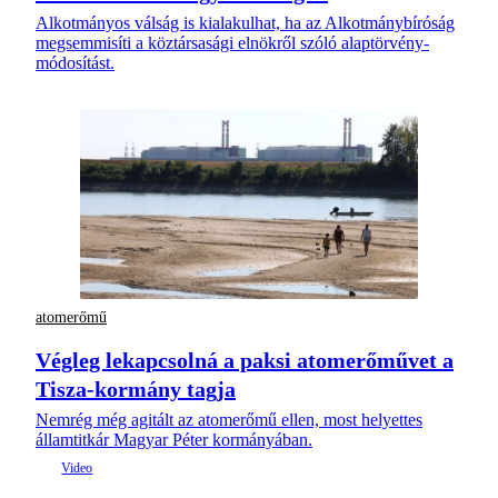
Alkotmányos válság is kialakulhat, ha az Alkotmánybíróság
megsemmisíti a köztársasági elnökről szóló alaptörvény-
módosítást.
atomerőmű
Végleg lekapcsolná a paksi atomerőművet a
Tisza-kormány tagja
Nemrég még agitált az atomerőmű ellen, most helyettes
államtitkár Magyar Péter kormányában.