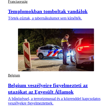
Franciaország
Templomokban tomboltak vandálok
Törtek-zúztak, a tabernákulumot sem kímélték.
Belgium
Belgium veszélyeire figyelmezteti az
utazókat az Egyesült Államok
A bűnözéssel, a terrorizmussal és a közrenddel kapcsolatos
veszélyekre figyelmeztetnek.