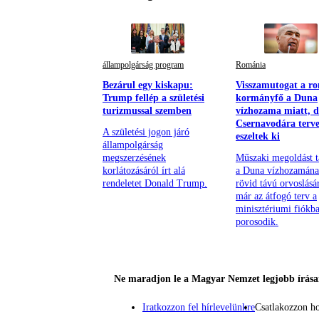
állampolgárság program
Románia
Bezárul egy kiskapu:
Visszamutogat a r
Trump fellép a születési
kormányfő a Duna
turizmussal szemben
vízhozama miatt, d
Csernavodára terve
A születési jogon járó
eszeltek ki
állampolgárság
megszerzésének
Műszaki megoldást t
korlátozásáról írt alá
a Duna vízhozamán
rendeletet Donald Trump.
rövid távú orvoslásá
már az átfogó terv a
minisztériumi fiókb
porosodik.
Ne maradjon le a Magyar Nemzet legjobb írásai
Iratkozzon fel hírlevelünkre
Csatlakozzon h