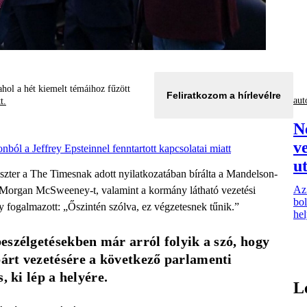
hol a hét kiemelt témáihoz fűzött
Feliratkozom a hírlevélre
aut
tt.
N
v
ból a Jeffrey Epsteinnel fenntartott kapcsolatai miatt
ut
iszter a The Timesnak adott nyilatkozatában bírálta a Mandelson-
Az
t, Morgan McSweeney-t, valamint a kormány látható vezetési
bol
 fogalmazott: „Őszintén szólva, ez végzetesnek tűnik.”
hel
szélgetésekben már arról folyik a szó, hogy 
rt vezetésére a következő parlamenti 
, ki lép a helyére.
L