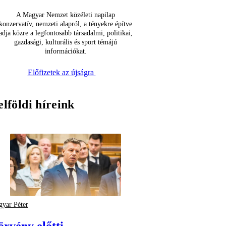
A Magyar Nemzet közéleti napilap
konzervatív, nemzeti alapról, a tényekre építve
adja közre a legfontosabb társadalmi, politikai,
gazdasági, kulturális és sport témájú
információkat.
Előfizetek az újságra
elföldi híreink
yar Péter
örvény előtti