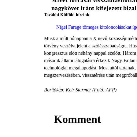
Street forrásai visszautasítottá
nagykövet iránt kifejezett biz
További Külföld híreink
Nigel Farage tömeges kitoloncolásokat íg
Musk a múlt hónapban a X nevű közösségimédia-p
törvény veszélyt jelent a szólásszabadságra. Ha
kongresszus előtt néhány nappal ezelőtt. Hár
második állami látogatásra érkezik Nagy-Britan
technológiai megállapodást. Most attól tartanak,
megszervezésében, visszatérése után megpróbálh
Borítókép: Keir Starmer (Fotó: AFP)
Komment