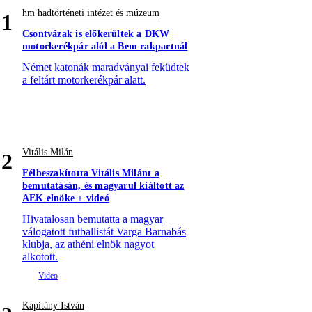
hm hadtörténeti intézet és múzeum
1
Csontvázak is előkerültek a DKW
motorkerékpár alól a Bem rakpartnál
Német katonák maradványai feküdtek
a feltárt motorkerékpár alatt.
Vitális Milán
2
Félbeszakította Vitális Milánt a
bemutatásán, és magyarul kiáltott az
AEK elnöke + videó
Hivatalosan bemutatta a magyar
válogatott futballistát Varga Barnabás
klubja, az athéni elnök nagyot
alkotott.
Kapitány István