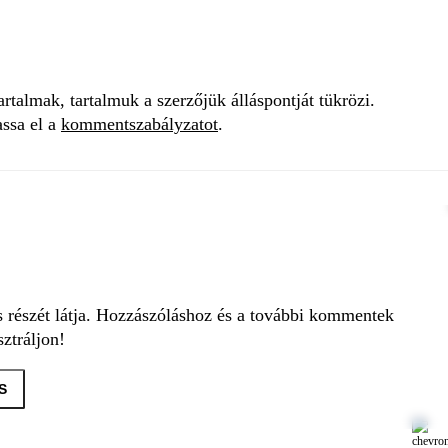
talmak, tartalmuk a szerzőjük álláspontját tükrözi.
assa el a
kommentszabályzatot
.
s részét látja. Hozzászóláshoz és a további kommentek
ztráljon!
S