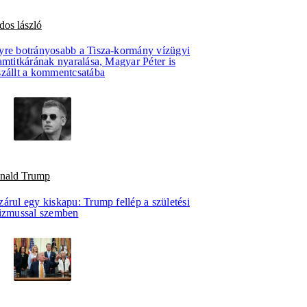
dos lászló
yre botrányosabb a Tisza-kormány vízügyi
amtitkárának nyaralása, Magyar Péter is
szállt a kommentcsatába
nald Trump
árul egy kiskapu: Trump fellép a születési
rizmussal szemben