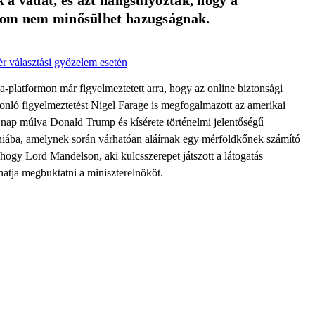
k a vádat, és azt hangsúlyozták, hogy a 
alom nem minősülhet hazugságnak.
ér választási győzelem esetén
latformon már figyelmeztetett arra, hogy az online biztonsági
sonló figyelmeztetést Nigel Farage is megfogalmazott az amerikai
om nap múlva Donald
Trump
és kísérete történelmi jelentőségű
niába, amelynek során várhatóan aláírnak egy mérföldkőnek számító
 hogy Lord Mandelson, aki kulcsszerepet játszott a látogatás
atja megbuktatni a miniszterelnököt.