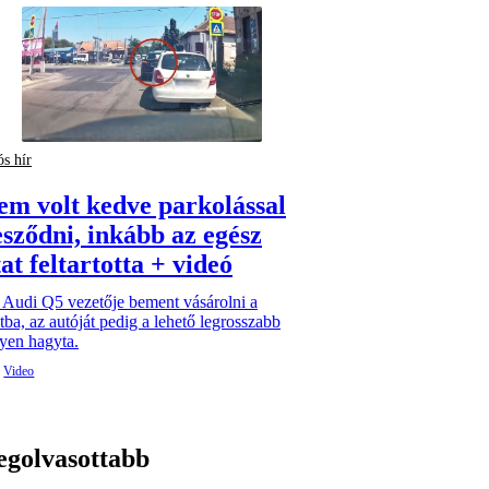
ós hír
em volt kedve parkolással
esződni, inkább az egész
at feltartotta + videó
 Audi Q5 vezetője bement vásárolni a
tba, az autóját pedig a lehető legrosszabb
yen hagyta.
egolvasottabb