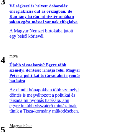
3
Válságkezelés helyett dobozolás:
energiakrízis dúl az országban, de
Kapitány István minisztériumában
sokan egész mással vannak elfoglalva
A Magyar Nemzet birtokába jutott
egy belső körlevél.
mtva
4
Újabb visszakozás? Egyre több
személyi döntését írhatja felül Magyar
Péter a politikai és társadalmi nyomás
hatására
Az elmúlt hónapokban több személyi
döntés is megváltozott a politikai és
társadalmi nyomás hatására, ami
egyre inkább visszatérő mintázatnak
tűnik a Tisza-kormány működésében.
Magyar Péter
5