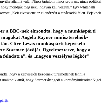
nyíthatatlanná vált: „Nincs tartalom, nincs program, nincs politikai
, hogy mondják meg neki, hogyan kell vezetni.” Egy whitehalli
ott: „Keir elvesztette az ellenőrzést a tanácsadói felett. Fejeknek
ter a BBC-nek elmondta, hogy a munkáspárti 
k magukat Angela Rayner miniszterelnök-
után. Clive Lewis munkáspárti képviselő 
e Starmer jövőjét, figyelmeztetve, hogy a 
 feladatra”, és „nagyon veszélyes légkör” 
dta, hogy a képviselők kezdenek türelmetlenek lenni a
em uralkodik attól, hogy Starmer átengedi a kormánykulcsokat Nigel
pártja