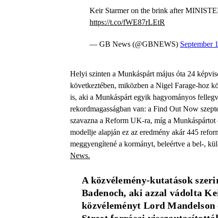
Keir Starmer on the brink after MINISTERS
https://t.co/fWE87rLEtR
— GB News (@GBNEWS)
September 1
Helyi szinten a Munkáspárt május óta 24 képvise
következtében, miközben a Nigel Farage-hoz k
is, aki a Munkáspárt egyik hagyományos felleg
rekordmagasságban van: a Find Out Now szeptem
szavazna a Reform UK-ra, míg a Munkáspártot 
modellje alapján ez az eredmény akár 445 reform
meggyengítené a kormányt, beleértve a bel-, kül-
News.
A közvélemény-kutatások szerin
Badenoch, aki azzal vádolta Kei
közvéleményt Lord Mandelson és