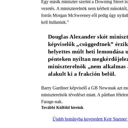
Egy másik miniszter szerint a Downing Street irá
vezetés. A miniszterelnök nem kérheti másoktól
forrás Morgan McSweeney-ről pedig úgy nyilatkoz
kell hullaniuk.”
Douglas Alexander skót minisz
képviselők „csüggedtnek” érzi
helyettes múlt heti lemondása 
pénteken nyíltan megkérdőjelezt
miniszterelnök „nem alkalmas a
alakult ki a frakción belül. 
Barry Gardiner képviselő a GB Newsnak azt mon
miniszterelnök tévedései miatt. A pártban félel
Farage-nak.
További Külföld híreink
Újabb botrányba keveredett Keir Starmer 