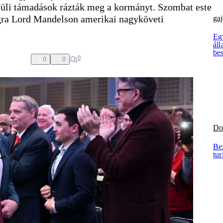
elüli támadások rázták meg a kormányt. Szombat este
ágra Lord Mandelson amerikai nagyköveti
gaj
Eg
áll
be
0
0
0
Do
Bez
tu