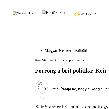
31°
35°/26°
Magyar Nemzet
Külföld
Keir Starmer
kormány
politika
brit
Forrong a brit politika: Kei
Itt állíthatja be, hogy a Google 
Keir Starmer brit miniszterelnök egy