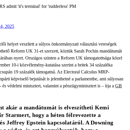
 admit 'it's terminal' for 'rudderless' PM
4, 2025
lői helyet veszített a súlyos önkormányzati választási vereségek
öthető Reform UK 31-et szerzett, köztük Sarah Pochin mandátumát
várában nyert. Országos szinten a Reform UK támogatottsága közel
ber 10-i közvélemény-kutatása szerint a britek 34 százaléka
csupán 19 százalék támogatná. Az Electoral Calculus MRP-
párti képviselő bejutását is jelenthetné a parlamentbe, ami súlyosan
 és védelmi minisztert, valamint a pénzügyminisztert is – írja a
GB
t akár a mandátumát is elveszítheti Kemi 
r Starmert, hogy a héten félrevezette a 
 Jeffrey Epstein kapcsolatáról. A Downing 