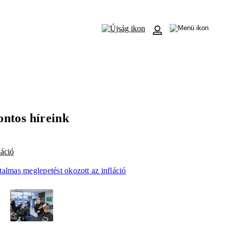
ontos híreink
láció
almas meglepetést okozott az infláció