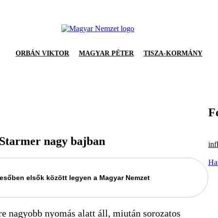
ORBÁN VIKTOR
MAGYAR PÉTER
TISZA-KORMÁNY
F
r Starmer nagy bajban
inf
Hat
keresőben elsők között legyen a Magyar Nemzet
re nagyobb nyomás alatt áll, miután sorozatos