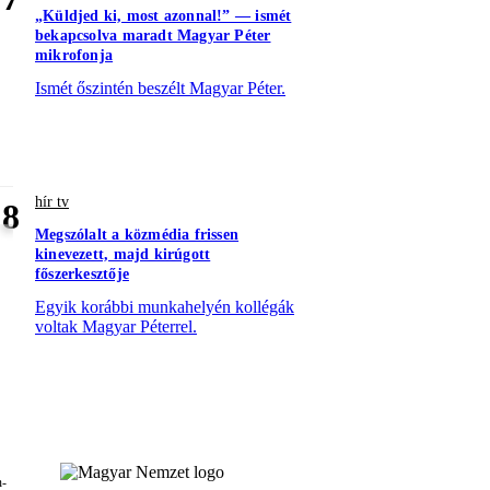
„Küldjed ki, most azonnal!” — ismét
bekapcsolva maradt Magyar Péter
mikrofonja
Ismét őszintén beszélt Magyar Péter.
hír tv
8
Megszólalt a közmédia frissen
kinevezett, majd kirúgott
főszerkesztője
Egyik korábbi munkahelyén kollégák
voltak Magyar Péterrel.