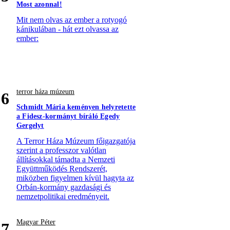
Most azonnal!
Mit nem olvas az ember a rotyogó
kánikulában - hát ezt olvassa az
ember:
terror háza múzeum
6
Schmidt Mária keményen helyretette
a Fidesz-kormányt bíráló Egedy
Gergelyt
A Terror Háza Múzeum főigazgatója
szerint a professzor valótlan
állításokkal támadta a Nemzeti
Együttműködés Rendszerét,
miközben figyelmen kívül hagyta az
Orbán-kormány gazdasági és
nemzetpolitikai eredményeit.
Magyar Péter
7