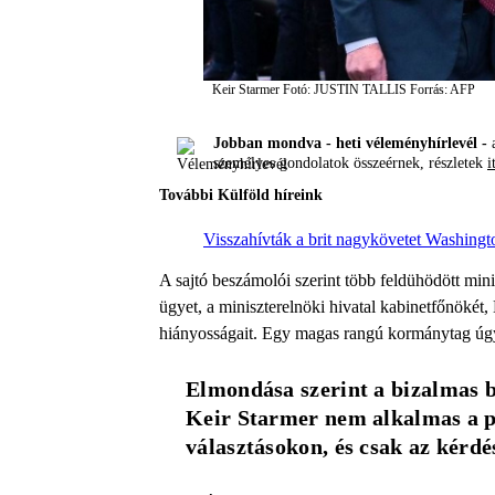
Keir Starmer
Fotó: JUSTIN TALLIS
Forrás: AFP
Jobban mondva - heti véleményhírlevél -
a
személyes gondolatok összeérnek, részletek
i
További Külföld híreink
Visszahívták a brit nagykövetet Washington
A sajtó beszámolói szerint több feldühödött min
ügyet, a miniszterelnöki hivatal kabinetfőnöké
hiányosságait. Egy magas rangú kormánytag úgy
Elmondása szerint a bizalmas be
Keir Starmer nem alkalmas a pá
választásokon, és csak az kérdés