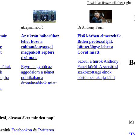
Tovább az összes cikkhez
ukrajnai háború
Dr Anthony Fauci
omán
Az ukrán háborúhoz
Első körben elmeszelték
lehet köze a
Biden protezsáltját,
e
robbanóanyaggal
büntetőügye lehet a
t
megpakolt reptéri
Covid miatt
drónnak
B
Szorul a hurok Anthony
aláltak
Egyre nagyobb az
Fauci körül. A szenátusi
ak
aggodalom a német
szakbizottsági elnök
ra, ha
politikában a
börtönben akarja látni
dróntámadások miatt.
an
ról, olvassa őket minden nap!
Mag
ozzánk
Facebookon
és
Twitteren
T