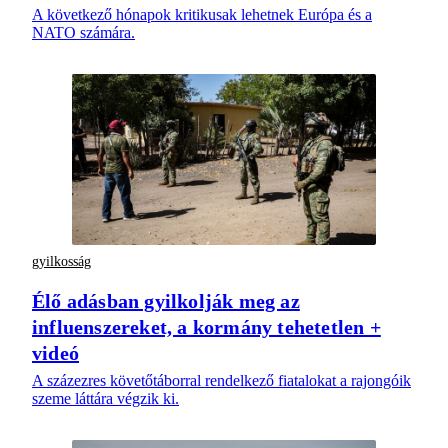
A következő hónapok kritikusak lehetnek Európa és a
NATO számára.
gyilkosság
Élő adásban gyilkolják meg az
influenszereket, a kormány tehetetlen +
videó
A százezres követőtáborral rendelkező fiatalokat a rajongóik
szeme láttára végzik ki.