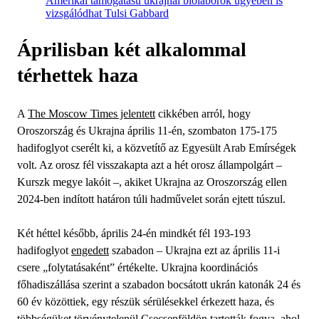
Amerikai támogatású ukrajnai biolaborok ügyében is
vizsgálódhat Tulsi Gabbard
Áprilisban két alkalommal
térhettek haza
A
The Moscow Times jelentett
cikkében arról, hogy
Oroszország és Ukrajna április 11-én, szombaton 175-175
hadifoglyot cserélt ki, a közvetítő az Egyesült Arab Emírségek
volt. Az orosz fél visszakapta azt a hét orosz állampolgárt –
Kurszk megye lakóit –, akiket Ukrajna az Oroszország ellen
2024-ben indított határon túli hadművelet során ejtett túszul.
Két héttel később, április 24-én mindkét fél 193-193
hadifoglyot
engedett
szabadon – Ukrajna ezt az április 11-i
csere „folytatásaként” értékelte. Ukrajna koordinációs
főhadiszállása szerint a szabadon bocsátott ukrán katonák 24 és
60 év közöttiek, egy részük sérülésekkel érkezett haza, és
többségüket törvénytelenül Csecsenföldön tartották fogva, ahol