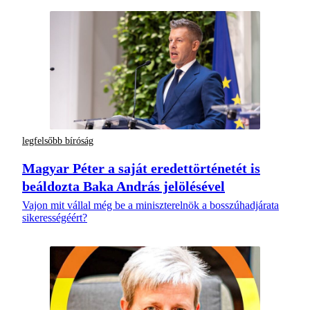
legfelsőbb bíróság
Magyar Péter a saját eredettörténetét is
beáldozta Baka András jelölésével
Vajon mit vállal még be a miniszterelnök a bosszúhadjárata
sikerességéért?