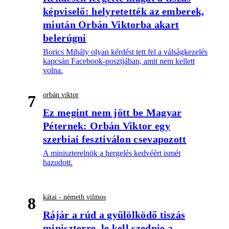
képviselő: helyretették az emberek,
miután Orbán Viktorba akart
belerúgni
Borics Mihály olyan kérdést tett fel a válságkezelés
kapcsán Facebook-posztjában, amit nem kellett
volna.
orbán viktor
7
Ez megint nem jött be Magyar
Péternek: Orbán Viktor egy
szerbiai fesztiválon csevapozott
A miniszterelnök a hergelés kedvéért ismét
hazudott.
kátai - németh vilmos
8
Rájár a rúd a gyűlölködő tiszás
miniszterre, le kell szednie a