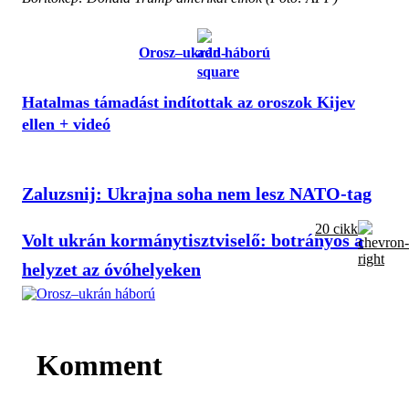
Orosz–ukrán háború
Hatalmas támadást indítottak az oroszok Kijev
ellen + videó
Zaluzsnij: Ukrajna soha nem lesz NATO-tag
20 cikk
Volt ukrán kormánytisztviselő: botrányos a
helyzet az óvóhelyeken
Komment