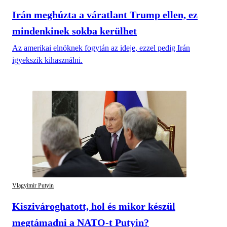
Irán meghúzta a váratlant Trump ellen, ez
mindenkinek sokba kerülhet
Az amerikai elnöknek fogytán az ideje, ezzel pedig Irán
igyekszik kihasználni.
Vlagyimir Putyin
Kiszivároghatott, hol és mikor készül
megtámadni a NATO-t Putyin?