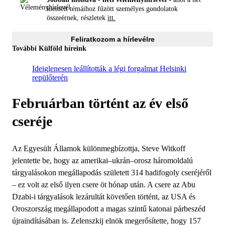
kiemelt témáihoz fűzött személyes gondolatok
összeérnek, részletek
itt.
Feliratkozom a hírlevélre
További Külföld híreink
Ideiglenesen leállították a légi forgalmat Helsinki
repülőterén
Februárban történt az év első
cseréje
Az Egyesült Államok különmegbízottja, Steve Witkoff
jelentette be, hogy az amerikai–ukrán–orosz háromoldalú
tárgyalásokon megállapodás született 314 hadifogoly cseréjéről
– ez volt az első ilyen csere öt hónap után. A csere az Abu
Dzabi-i tárgyalások lezárultát követően történt, az USA és
Oroszország megállapodott a magas szintű katonai párbeszéd
újraindításában is. Zelenszkij elnök megerősítette, hogy 157