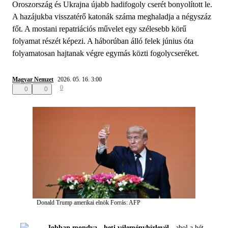
Oroszország és Ukrajna újabb hadifogoly cserét bonyolított le.
A hazájukba visszatérő katonák száma meghaladja a négyszáz
főt. A mostani repatriációs művelet egy szélesebb körű
folyamat részét képezi. A háborúban álló felek június óta
folyamatosan hajtanak végre egymás közti fogolycseréket.
Magyar Nemzet
2026. 05. 16. 3:00
0
0
0
Donald Trump amerikai elnök
Forrás: AFP
Jobban mondva - heti véleményhírlevél -
ahol a hét