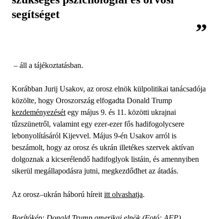
segítséget
– áll a tájékoztatásban.
Korábban Jurij Usakov, az orosz elnök külpolitikai tanácsadója
közölte, hogy Oroszország elfogadta Donald Trump
kezdeményezését
egy május 9. és 11. közötti ukrajnai
tűzszünetről, valamint egy ezer-ezer fős hadifogolycsere
lebonyolításáról Kijevvel. Május 9-én Usakov arról is
beszámolt, hogy az orosz és ukrán illetékes szervek aktívan
dolgoznak a kicserélendő hadifoglyok listáin, és amennyiben
sikerül megállapodásra jutni, megkezdődhet az átadás.
Az orosz–ukrán háború híreit
itt olvashatja
.
Borítókép: Donald Trump amerikai elnök (Fotó: AFP)