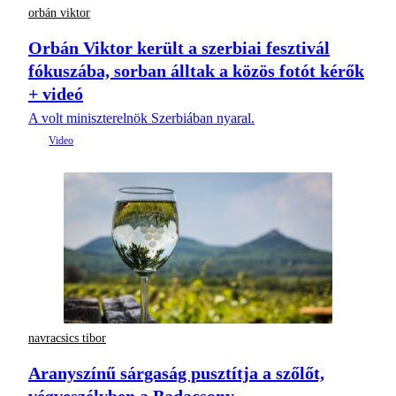
orbán viktor
Orbán Viktor került a szerbiai fesztivál
fókuszába, sorban álltak a közös fotót kérők
+ videó
A volt miniszterelnök Szerbiában nyaral.
navracsics tibor
Aranyszínű sárgaság pusztítja a szőlőt,
végveszélyben a Badacsony