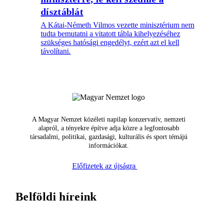
dísztáblát
A Kátai-Németh Vilmos vezette minisztérium nem
tudta bemutatni a vitatott tábla kihelyezéséhez
szükséges hatósági engedélyt, ezért azt el kell
távolítani.
A Magyar Nemzet közéleti napilap konzervatív, nemzeti
alapról, a tényekre építve adja közre a legfontosabb
társadalmi, politikai, gazdasági, kulturális és sport témájú
információkat.
Előfizetek az újságra
Belföldi híreink