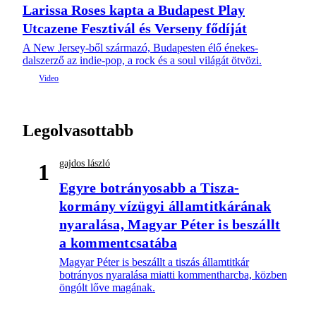
Larissa Roses kapta a Budapest Play
Utcazene Fesztivál és Verseny fődíját
A New Jersey-ből származó, Budapesten élő énekes-
dalszerző az indie-pop, a rock és a soul világát ötvözi.
Legolvasottabb
gajdos lászló
1
Egyre botrányosabb a Tisza-
kormány vízügyi államtitkárának
nyaralása, Magyar Péter is beszállt
a kommentcsatába
Magyar Péter is beszállt a tiszás államtitkár
botrányos nyaralása miatti kommentharcba, közben
öngólt lőve magának.