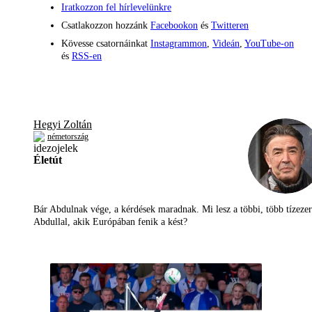
Iratkozzon fel hírlevelünkre
Csatlakozzon hozzánk
Facebookon
és
Twitteren
Kövesse csatornáinkat
Instagrammon
,
Videán
,
YouTube-on
és
RSS-en
Hegyi Zoltán
németország
Életút
Bár Abdulnak vége, a kérdések maradnak. Mi lesz a többi, több tízezer
Abdullal, akik Európában fenik a kést?