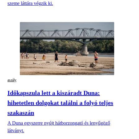
szeme láttára végzik ki.
aszály
Időkapszula lett a kiszáradt Duna:
hihetetlen dolgokat találni a folyó teljes
szakaszán
A Duna egyszerre nyújt hátborzongató és lenyűgöző
látványt.