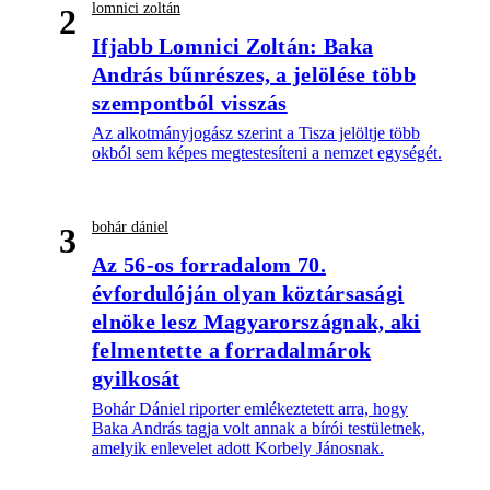
lomnici zoltán
2
Ifjabb Lomnici Zoltán: Baka
András bűnrészes, a jelölése több
szempontból visszás
Az alkotmányjogász szerint a Tisza jelöltje több
okból sem képes megtestesíteni a nemzet egységét.
bohár dániel
3
Az 56-os forradalom 70.
évfordulóján olyan köztársasági
elnöke lesz Magyarországnak, aki
felmentette a forradalmárok
gyilkosát
Bohár Dániel riporter emlékeztetett arra, hogy
Baka András tagja volt annak a bírói testületnek,
amelyik enlevelet adott Korbely Jánosnak.