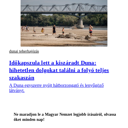
dunai teherhajózás
Időkapszula lett a kiszáradt Duna:
hihetetlen dolgokat találni a folyó teljes
szakaszán
A Duna egyszerre nyújt hátborzongató és lenyűgöző
látványt.
Ne maradjon le a Magyar Nemzet legjobb írásairól, olvassa
őket minden nap!