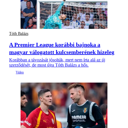
Tóth Balázs
A Premier League korábbi bajnoka a
magyar válogatott kulcsemberének hízeleg
Korábban a távozását jósolták, mert nem írta alá az új
szerződését, de most újra Tóth Balázs a hős.