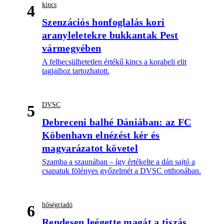
kincs
4
Szenzációs honfoglalás kori
aranyleletekre bukkantak Pest
vármegyében
A felbecsülhetetlen értékű kincs a korabeli elit
tagjaihoz tartozhatott.
DVSC
5
Debreceni balhé Dániában: az FC
Köbenhavn elnézést kér és
magyarázatot követel
Szamba a szaunában – így értékelte a dán sajtó a
csapatuk fölényes győzelmét a DVSC otthonában.
hőségriadó
6
Rendesen leégette magát a tiszás