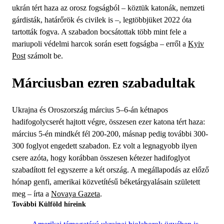
ukrán tért haza az orosz fogságból – köztük katonák, nemzeti
gárdisták, határőrök és civilek is –, legtöbbjüket 2022 óta
tartották fogva. A szabadon bocsátottak több mint fele a
mariupoli védelmi harcok során esett fogságba – erről a
Kyiv
Post
számolt be.
Márciusban ezren szabadultak
Ukrajna és Oroszország március 5–6-án kétnapos
hadifogolycserét hajtott végre, összesen ezer katona tért haza:
március 5-én mindkét fél 200-200, másnap pedig további 300-
300 foglyot engedett szabadon. Ez volt a legnagyobb ilyen
csere azóta, hogy korábban összesen kétezer hadifoglyot
szabadított fel egyszerre a két ország. A megállapodás az előző
hónap genfi, amerikai közvetítésű béketárgyalásain született
meg – írta a
Novaya Gazeta
.
További Külföld híreink