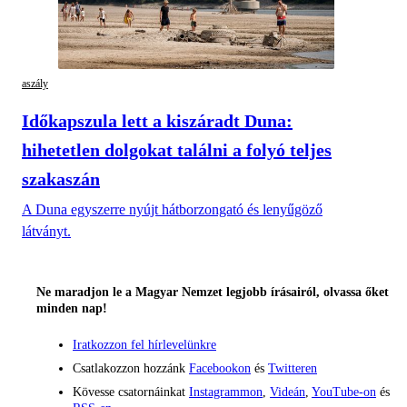
aszály
Időkapszula lett a kiszáradt Duna:
hihetetlen dolgokat találni a folyó teljes
szakaszán
A Duna egyszerre nyújt hátborzongató és lenyűgöző
látványt.
Ne maradjon le a Magyar Nemzet legjobb írásairól, olvassa őket
minden nap!
Iratkozzon fel hírlevelünkre
Csatlakozzon hozzánk
Facebookon
és
Twitteren
Kövesse csatornáinkat
Instagrammon
,
Videán
,
YouTube-on
és