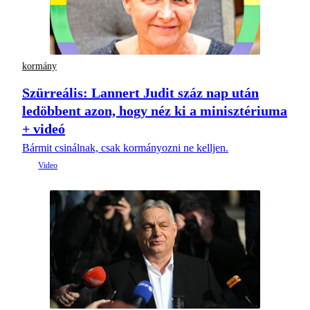
kormány
Szürreális: Lannert Judit száz nap után
ledöbbent azon, hogy néz ki a minisztériuma
+ videó
Bármit csinálnak, csak kormányozni ne kelljen.