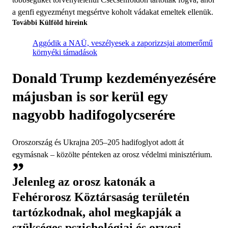
a genfi egyezményt megsértve koholt vádakat emeltek ellenük.
További Külföld híreink
Aggódik a NAÜ, veszélyesek a zaporizzsjai atomerőmű
környéki támadások
Donald Trump kezdeményezésére
májusban is sor kerül egy
nagyobb hadifogolycserére
Oroszország és Ukrajna 205–205 hadifoglyot adott át
egymásnak – közölte pénteken az orosz védelmi minisztérium.
Jelenleg az orosz katonák a
Fehérorosz Köztársaság területén
tartózkodnak, ahol megkapják a
szükséges pszichológiai és orvosi