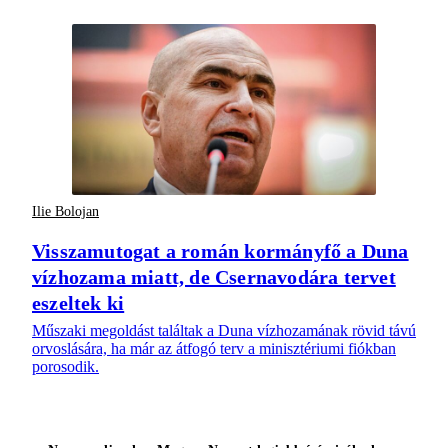
Ilie Bolojan
Visszamutogat a román kormányfő a Duna
vízhozama miatt, de Csernavodára tervet
eszeltek ki
Műszaki megoldást találtak a Duna vízhozamának rövid távú
orvoslására, ha már az átfogó terv a minisztériumi fiókban
porosodik.