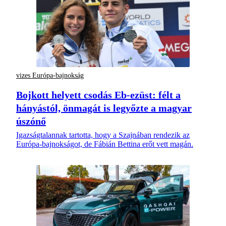
vizes Európa-bajnokság
Bojkott helyett csodás Eb-ezüst: félt a
hányástól, önmagát is legyőzte a magyar
úszónő
Igazságtalannak tartotta, hogy a Szajnában rendezik az
Európa-bajnokságot, de Fábián Bettina erőt vett magán.