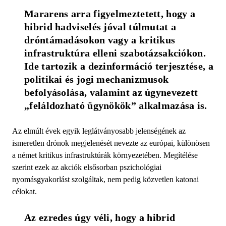
Mararens arra figyelmeztetett, hogy a 
hibrid hadviselés jóval túlmutat a 
dróntámadásokon vagy a kritikus 
infrastruktúra elleni szabotázsakciókon. 
Ide tartozik a dezinformáció terjesztése, a 
politikai és jogi mechanizmusok 
befolyásolása, valamint az úgynevezett 
„feláldozható ügynökök” alkalmazása is.
Az elmúlt évek egyik leglátványosabb jelenségének az
ismeretlen drónok megjelenését nevezte az európai, különösen
a német kritikus infrastruktúrák környezetében. Megítélése
szerint ezek az akciók elsősorban pszichológiai
nyomásgyakorlást szolgáltak, nem pedig közvetlen katonai
célokat.
Az ezredes úgy véli, hogy a hibrid 