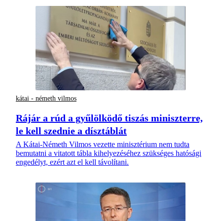
kátai - németh vilmos
Rájár a rúd a gyűlölködő tiszás miniszterre,
le kell szednie a dísztáblát
A Kátai-Németh Vilmos vezette minisztérium nem tudta
bemutatni a vitatott tábla kihelyezéséhez szükséges hatósági
engedélyt, ezért azt el kell távolítani.