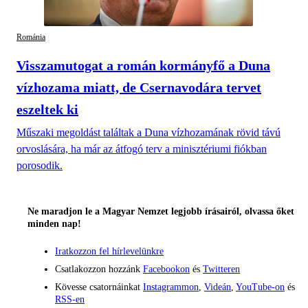
Románia
Visszamutogat a román kormányfő a Duna
vízhozama miatt, de Csernavodára tervet
eszeltek ki
Műszaki megoldást találtak a Duna vízhozamának rövid távú
orvoslására, ha már az átfogó terv a minisztériumi fiókban
porosodik.
Ne maradjon le a Magyar Nemzet legjobb írásairól, olvassa őket
minden nap!
Iratkozzon fel hírlevelünkre
Csatlakozzon hozzánk
Facebookon
és
Twitteren
Kövesse csatornáinkat
Instagrammon
,
Videán
,
YouTube-on
és
RSS-en