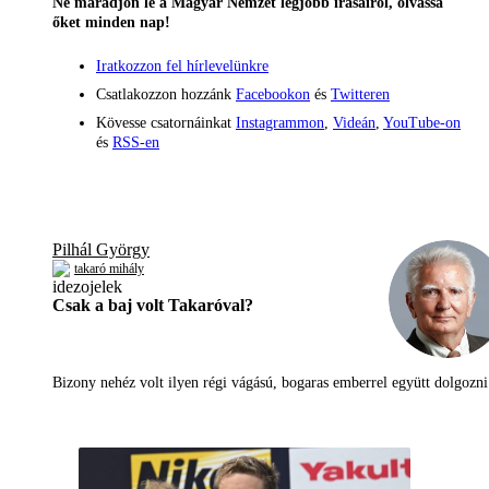
Ne maradjon le a Magyar Nemzet legjobb írásairól, olvassa
őket minden nap!
Iratkozzon fel hírlevelünkre
Csatlakozzon hozzánk
Facebookon
és
Twitteren
Kövesse csatornáinkat
Instagrammon
,
Videán
,
YouTube-on
és
RSS-en
Pilhál György
takaró mihály
Csak a baj volt Takaróval?
Bizony nehéz volt ilyen régi vágású, bogaras emberrel együtt dolgoz