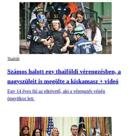
Thaiföld
Számos halott egy thaiföldi vérengzésben, a
nagyszüleit is megölte a kiskamasz + videó
Egy 14 éves fiú az elkövető, aki a vérengzés végén
öngyilkos lett.