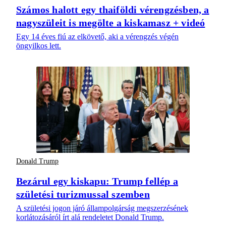
Számos halott egy thaiföldi vérengzésben, a
nagyszüleit is megölte a kiskamasz + videó
Egy 14 éves fiú az elkövető, aki a vérengzés végén
öngyilkos lett.
Donald Trump
Bezárul egy kiskapu: Trump fellép a
születési turizmussal szemben
A születési jogon járó állampolgárság megszerzésének
korlátozásáról írt alá rendeletet Donald Trump.