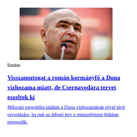
Románia
Visszamutogat a román kormányfő a Duna
vízhozama miatt, de Csernavodára tervet
eszeltek ki
Műszaki megoldást találtak a Duna vízhozamának rövid távú
orvoslására, ha már az átfogó terv a minisztériumi fiókban
porosodik.