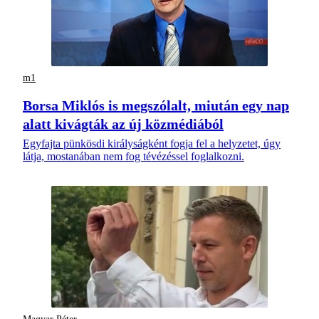
m1
Borsa Miklós is megszólalt, miután egy nap
alatt kivágták az új közmédiából
Egyfajta pünkösdi királyságként fogja fel a helyzetet, úgy
látja, mostanában nem fog tévézéssel foglalkozni.