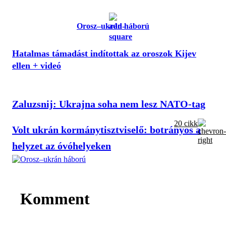
Orosz–ukrán háború
Hatalmas támadást indítottak az oroszok Kijev
ellen + videó
Zaluzsnij: Ukrajna soha nem lesz NATO-tag
20 cikk
Volt ukrán kormánytisztviselő: botrányos a
helyzet az óvóhelyeken
Komment