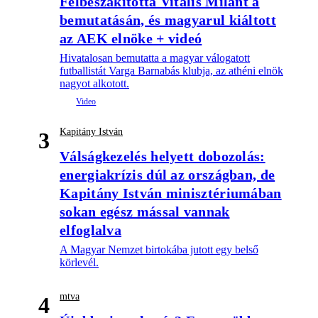
Félbeszakította Vitális Milánt a
bemutatásán, és magyarul kiáltott
az AEK elnöke + videó
Hivatalosan bemutatta a magyar válogatott
futballistát Varga Barnabás klubja, az athéni elnök
nagyot alkotott.
Kapitány István
3
Válságkezelés helyett dobozolás:
energiakrízis dúl az országban, de
Kapitány István minisztériumában
sokan egész mással vannak
elfoglalva
A Magyar Nemzet birtokába jutott egy belső
körlevél.
mtva
4