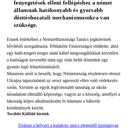
fenyegetések elleni fellépéshez a német 
államnak hatékonyabb és gyorsabb 
döntéshozatali mechanizmusokra van 
szüksége.
Ennek érdekében a Nemzetbiztonsági Tanács jogköreinek
bővítését szorgalmazta. Példaként Finnországot említette, ahol
egy balti-tengeri tenger alatti kábel megrongálódását követően
a hatóságok kevesebb mint egy órán belül döntöttek egy
gyanús hajó feltartóztatásáról.
Mararens arról is beszélt, hogy Németország részletesen elemzi
Ukrajna tapasztalatait az orosz agresszió ellen való védekezés
során. Szerinte az egyik legfontosabb tanulság az ukrán
társadalom ellenálló képessége, vagyis az a készség, amellyel a
lakosság képes alkalmazkodni és kitartani a háborús
körülmények között.
További Külföld híreink
Drámai a helyzet a kutakon: nincs elegendő üzemanyag