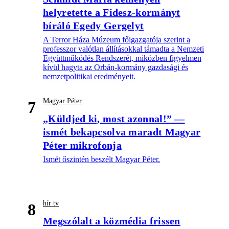
helyretette a Fidesz-kormányt
bíráló Egedy Gergelyt
A Terror Háza Múzeum főigazgatója szerint a
professzor valótlan állításokkal támadta a Nemzeti
Együttműködés Rendszerét, miközben figyelmen
kívül hagyta az Orbán-kormány gazdasági és
nemzetpolitikai eredményeit.
Magyar Péter
7
„Küldjed ki, most azonnal!” —
ismét bekapcsolva maradt Magyar
Péter mikrofonja
Ismét őszintén beszélt Magyar Péter.
hír tv
8
Megszólalt a közmédia frissen