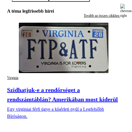
A téma legfrissebb hírei
Tovább az összes cikkhez
Virginia
Szidhatjuk-e a rendőrséget a
rendszámtáblán? Amerikában most kiderül
Egy virginiai férfi ügye a kísérleti nyúl a Legfelsőbb
Bíróságon.