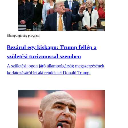
állampolgárság program
Bezárul egy kiskapu: Trump fellép a
születési turizmussal szemben
A születési jogon járó állampolgárság megszerzésének
korlátozásáról írt alá rendeletet Donald Trump.