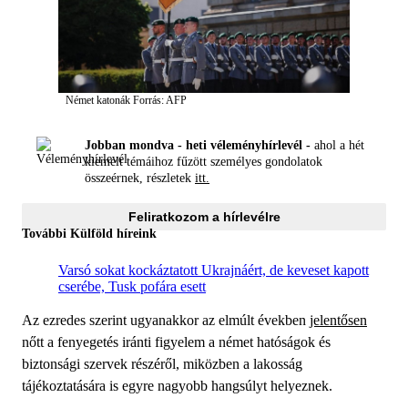
Német katonák
Forrás: AFP
Jobban mondva - heti véleményhírlevél -
ahol a hét
kiemelt témáihoz fűzött személyes gondolatok
összeérnek, részletek
itt.
Feliratkozom a hírlevélre
További Külföld híreink
Varsó sokat kockáztatott Ukrajnáért, de keveset kapott
cserébe, Tusk pofára esett
Az ezredes szerint ugyanakkor az elmúlt években
jelentősen
nőtt a fenyegetés iránti figyelem a német hatóságok és
biztonsági szervek részéről, miközben a lakosság
tájékoztatására is egyre nagyobb hangsúlyt helyeznek.