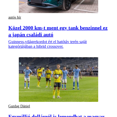
autós hír
Közel 2000 km-t ment egy tank benzinnel ez
a japán családi autó
Guinness-világrekordot ért el hatótáv terén saját
kategóriájában a hibrid crossover.
Gazdag Dániel
Egymillió dollárról is lemondhat a magyar