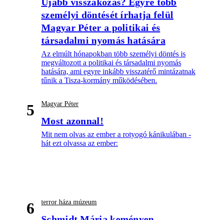
Újabb visszakozás? Egyre több
személyi döntését írhatja felül
Magyar Péter a politikai és
társadalmi nyomás hatására
Az elmúlt hónapokban több személyi döntés is
megváltozott a politikai és társadalmi nyomás
hatására, ami egyre inkább visszatérő mintázatnak
tűnik a Tisza-kormány működésében.
Magyar Péter
5
Most azonnal!
Mit nem olvas az ember a rotyogó kánikulában -
hát ezt olvassa az ember:
terror háza múzeum
6
Schmidt Mária keményen