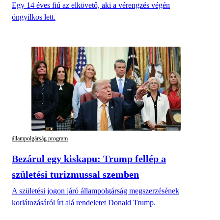
Egy 14 éves fiú az elkövető, aki a vérengzés végén
öngyilkos lett.
állampolgárság program
Bezárul egy kiskapu: Trump fellép a
születési turizmussal szemben
A születési jogon járó állampolgárság megszerzésének
korlátozásáról írt alá rendeletet Donald Trump.