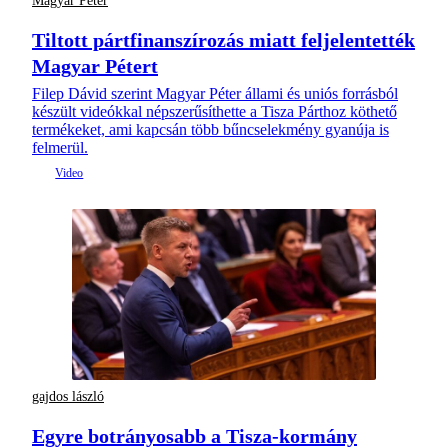
Magyar Péter
Tiltott pártfinanszírozás miatt feljelentették
Magyar Pétert
Filep Dávid szerint Magyar Péter állami és uniós forrásból
készült videókkal népszerűsíthette a Tisza Párthoz köthető
termékeket, ami kapcsán több bűncselekmény gyanúja is
felmerül.
gajdos lászló
Egyre botrányosabb a Tisza-kormány