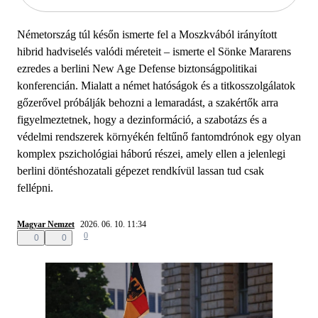
Németország túl későn ismerte fel a Moszkvából irányított
hibrid hadviselés valódi méreteit – ismerte el Sönke Mararens
ezredes a berlini New Age Defense biztonságpolitikai
konferencián. Mialatt a német hatóságok és a titkosszolgálatok
gőzerővel próbálják behozni a lemaradást, a szakértők arra
figyelmeztetnek, hogy a dezinformáció, a szabotázs és a
védelmi rendszerek környékén feltűnő fantomdrónok egy olyan
komplex pszichológiai háború részei, amely ellen a jelenlegi
berlini döntéshozatali gépezet rendkívül lassan tud csak
fellépni.
Magyar Nemzet
2026. 06. 10. 11:34
0
0
0