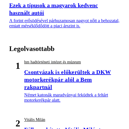
Ezek a típusok a magyarok kedvenc
használt autói
A forint erősödésével párhuzamosan nagyot nőtt a behozatal,
emiatt mérséklődődött a piaci árszint is.
Legolvasottabb
hm hadtörténeti intézet és múzeum
1
Csontvázak is előkerültek a DKW
motorkerékpár alól a Bem
rakpartnál
Német katonák maradványai feküdtek a feltárt
motorkerékpár alatt.
Vitális Milán
2