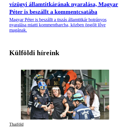
vízügyi államtitkárának nyaralása, Magyar
Péter is beszállt a kommentcsatába
Magyar Péter is beszállt a tiszás államtitkár botrányos
nyaralása miatti kommentharcba, közben öngólt lőve
magának.
Külföldi híreink
Thaiföld