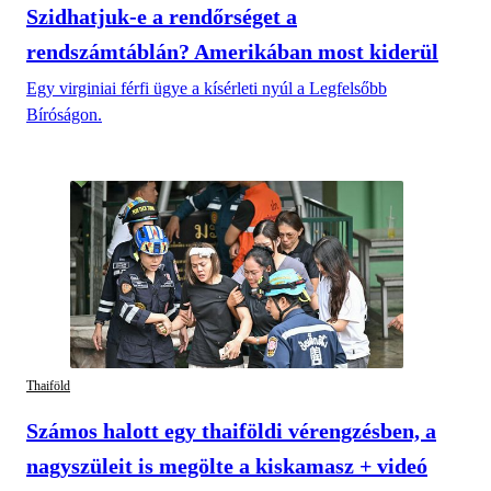
Szidhatjuk-e a rendőrséget a
rendszámtáblán? Amerikában most kiderül
Egy virginiai férfi ügye a kísérleti nyúl a Legfelsőbb
Bíróságon.
Thaiföld
Számos halott egy thaiföldi vérengzésben, a
nagyszüleit is megölte a kiskamasz + videó