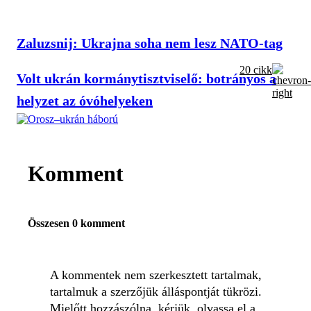
Zaluzsnij: Ukrajna soha nem lesz NATO-tag
20 cikk
Volt ukrán kormánytisztviselő: botrányos a
helyzet az óvóhelyeken
Komment
Összesen 0 komment
A kommentek nem szerkesztett tartalmak,
tartalmuk a szerzőjük álláspontját tükrözi.
Mielőtt hozzászólna, kérjük, olvassa el a