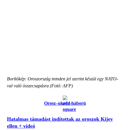
Borítókép: Oroszország minden jel szerint készül egy NATO-
val való összecsapásra (Fotó: AFP)
Orosz–ukrán háború
Hatalmas támadást indítottak az oroszok Kijev
ellen + videó