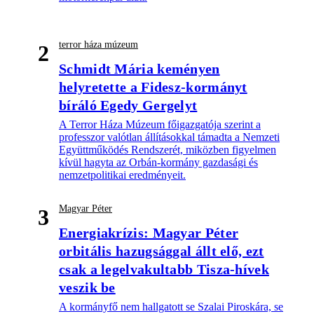
terror háza múzeum
2
Schmidt Mária keményen
helyretette a Fidesz-kormányt
bíráló Egedy Gergelyt
A Terror Háza Múzeum főigazgatója szerint a
professzor valótlan állításokkal támadta a Nemzeti
Együttműködés Rendszerét, miközben figyelmen
kívül hagyta az Orbán-kormány gazdasági és
nemzetpolitikai eredményeit.
Magyar Péter
3
Energiakrízis: Magyar Péter
orbitális hazugsággal állt elő, ezt
csak a legelvakultabb Tisza-hívek
veszik be
A kormányfő nem hallgatott se Szalai Piroskára, se