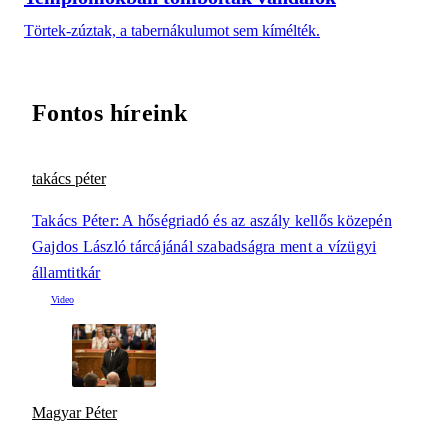
Törtek-zúztak, a tabernákulumot sem kímélték.
Fontos híreink
takács péter
Takács Péter: A hőségriadó és az aszály kellős közepén
Gajdos László tárcájánál szabadságra ment a vízügyi
államtitkár
Magyar Péter