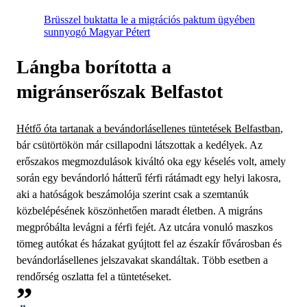
Brüsszel buktatta le a migrációs paktum ügyében
sunnyogó Magyar Pétert
Lángba borította a
migránserőszak Belfastot
Hétfő óta tartanak a bevándorlásellenes tüntetések Belfastban
,
bár csütörtökön már csillapodni látszottak a kedélyek. Az
erőszakos megmozdulások kiváltó oka egy késelés volt, amely
során egy bevándorló hátterű férfi rátámadt egy helyi lakosra,
aki a hatóságok beszámolója szerint csak a szemtanúk
közbelépésének köszönhetően maradt életben. A migráns
megpróbálta levágni a férfi fejét. Az utcára vonuló maszkos
tömeg autókat és házakat gyújtott fel az északír fővárosban és
bevándorlásellenes jelszavakat skandáltak. Több esetben a
rendőrség oszlatta fel a tüntetéseket.