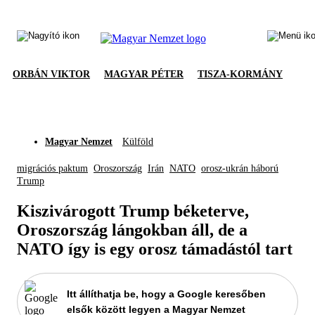
ORBÁN VIKTOR
MAGYAR PÉTER
TISZA-KORMÁNY
Magyar Nemzet
Külföld
migrációs paktum
Oroszország
Irán
NATO
orosz-ukrán háború
Trump
Kiszivárogott Trump béketerve,
Oroszország lángokban áll, de a
NATO így is egy orosz támadástól tart
Itt állíthatja be, hogy a Google keresőben
elsők között legyen a Magyar Nemzet