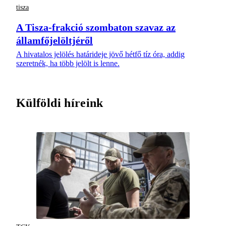
tisza
A Tisza-frakció szombaton szavaz az
államfőjelöltjéről
A hivatalos jelölés határideje jövő hétfő tíz óra, addig
szeretnék, ha több jelölt is lenne.
Külföldi híreink