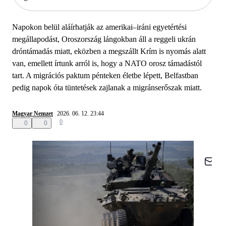
Napokon belül aláírhatják az amerikai–iráni egyetértési
megállapodást, Oroszország lángokban áll a reggeli ukrán
dróntámadás miatt, eközben a megszállt Krím is nyomás alatt
van, emellett írtunk arról is, hogy a NATO orosz támadástól
tart. A migrációs paktum pénteken életbe lépett, Belfastban
pedig napok óta tüntetések zajlanak a migránserőszak miatt.
Magyar Nemzet
2026. 06. 12. 23:44
0
0
0