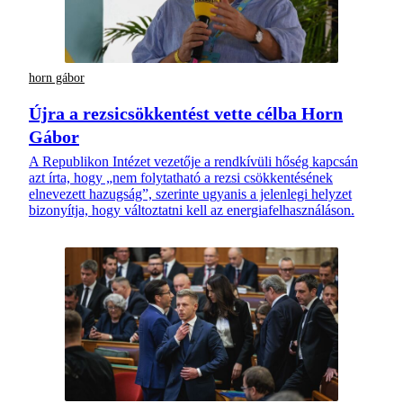
horn gábor
Újra a rezsicsökkentést vette célba Horn
Gábor
A Republikon Intézet vezetője a rendkívüli hőség kapcsán
azt írta, hogy „nem folytatható a rezsi csökkentésének
elnevezett hazugság”, szerinte ugyanis a jelenlegi helyzet
bizonyítja, hogy változtatni kell az energiafelhasználáson.