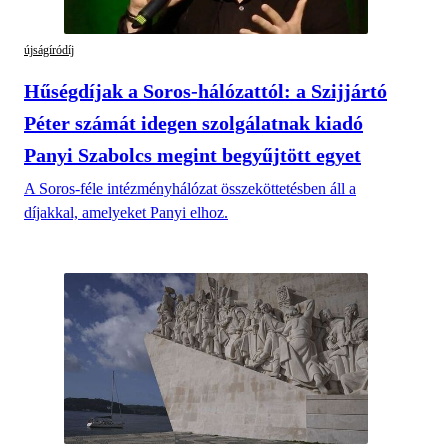
újságíródíj
Hűségdíjak a Soros-hálózattól: a Szijjártó
Péter számát idegen szolgálatnak kiadó
Panyi Szabolcs megint begyűjtött egyet
A Soros-féle intézményhálózat összeköttetésben áll a
díjakkal, amelyeket Panyi elhoz.