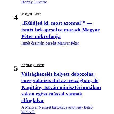
Hortay Olivérre.
Magyar Péter
4
„Küldjed ki, most azonnal!” —
ismét bekapcsolva maradt Magyar
Péter mikrofonja
Ismét őszintén beszélt Magyar Péter.
Kapitány István
5
Válságkezelés helyett dobozolás:
energiakrízis dúl az országban, de
Kapitány István minisztériumában
sokan egész mással vannak
elfoglalva
A Magyar Nemzet birtokába jutott egy belső
körlevél.