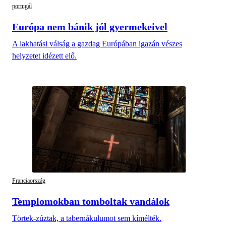
portugál
Európa nem bánik jól gyermekeivel
A lakhatási válság a gazdag Európában igazán vészes
helyzetet idézett elő.
Franciaország
Templomokban tomboltak vandálok
Törtek-zúztak, a tabernákulumot sem kímélték.