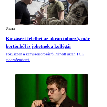
Ukrajna
Kínzásért felelhet az ukrán toborzó, már
börtönből is jöhetnek a kollégái
Fókuszban a kényszersorozásról hírhedt ukrán TCK
toborzóemberei.