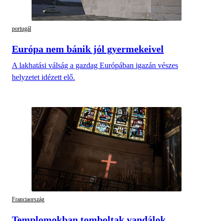
portugál
Európa nem bánik jól gyermekeivel
A lakhatási válság a gazdag Európában igazán vészes
helyzetet idézett elő.
Franciaország
Templomokban tomboltak vandálok