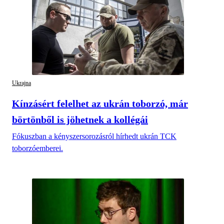
Ukrajna
Kínzásért felelhet az ukrán toborzó, már
börtönből is jöhetnek a kollégái
Fókuszban a kényszersorozásról hírhedt ukrán TCK
toborzóemberei.