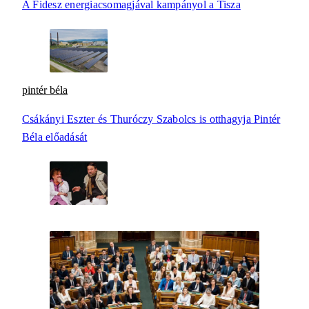
A Fidesz energiacsomagjával kampányol a Tisza
pintér béla
Csákányi Eszter és Thuróczy Szabolcs is otthagyja Pintér
Béla előadását