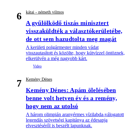
kátai - németh vilmos
6
A gyűlölködő tiszás minisztert
visszaküldték a választókerületébe,
de ott sem hazudtolta meg magát
A kerületi polgármester minden vádat
visszautasított és közölte, hogy kútvízzel öntöznek,
elkerülvén a még nagyobb kárt.
Kemény Dénes
7
Kemény Dénes: Apám ölelésében
benne volt hetven év és a remény,
hogy nem az utolsó
A három olimpián aranyérmes vízilabda-válogatott
legendás szövetségi kapitánya az édesapja
elvesztéséről is beszélt lapunknak.