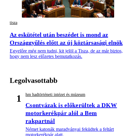
tisza
Az eskütétel után beszédet is mond az
Országgyűlés előtt az új köztársasági elnök
Egyelőre még nem tudni, kit jelöl a Tisza, de az már biztos,
hogy nem lesz előzetes bemutatkozás.
Legolvasottabb
hm hadtörténeti intézet és múzeum
1
Csontvázak is előkerültek a DKW
motorkerékpár alól a Bem
rakpartnál
Német katonák maradványai feküdtek a feltárt
motorkerékpár alatt.