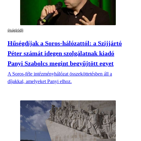
újságíródíj
Hűségdíjak a Soros-hálózattól: a Szijjártó
Péter számát idegen szolgálatnak kiadó
Panyi Szabolcs megint begyűjtött egyet
A Soros-féle intézményhálózat összeköttetésben áll a
díjakkal, amelyeket Panyi elhoz.