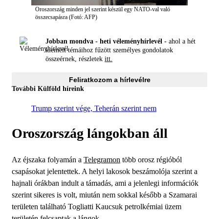
Oroszország minden jel szerint készül egy NATO-val való
összecsapásra (Fotó: AFP)
Jobban mondva - heti véleményhírlevél -
ahol a hét
kiemelt témáihoz fűzött személyes gondolatok
összeérnek, részletek
itt.
Feliratkozom a hírlevélre
További Külföld híreink
Trump szerint vége, Teherán szerint nem
Oroszország lángokban áll
Az éjszaka folyamán a
Telegramon
több orosz régióból
csapásokat jelentettek. A helyi lakosok beszámolója szerint a
hajnali órákban indult a támadás, ami a jelenlegi információk
szerint sikeres is volt, miután nem sokkal később a Szamarai
területen található Togliatti Kaucsuk petrolkémiai üzem
területén felcsaptak a lángok.