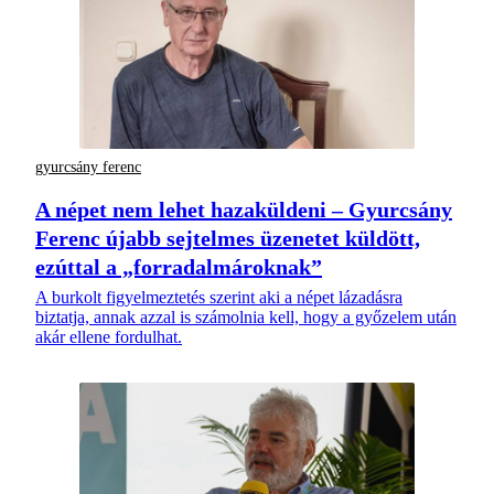
gyurcsány ferenc
A népet nem lehet hazaküldeni – Gyurcsány
Ferenc újabb sejtelmes üzenetet küldött,
ezúttal a „forradalmároknak”
A burkolt figyelmeztetés szerint aki a népet lázadásra
biztatja, annak azzal is számolnia kell, hogy a győzelem után
akár ellene fordulhat.