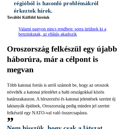
régióból is hasonló problémákról 
érkeztek hírek. 
További Külföld híreink
Valami nagyon nincs rendben: sorra ürülnek ki a
benzinkutak, az ellátás akadozik
Oroszország felkészül egy újabb
háborúra, már a célpont is
megvan
Több katonai forrás is arról számolt be, hogy az oroszok
növelték a katonai jelenlétet a balti országokkal közös
határszakaszon. A hírszerzési és katonai jelentések szerint új
laktanyák épülnek, Oroszország pedig minden jel szerint
felkészül egy NATO-val való összecsapásra.
Nem hisszük, hogy csak a látszat