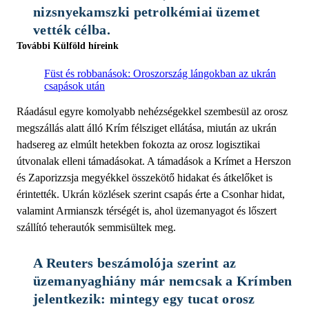
nizsnyekamszki petrolkémiai üzemet 
vették célba. 
További Külföld híreink
Füst és robbanások: Oroszország lángokban az ukrán
csapások után
Ráadásul egyre komolyabb nehézségekkel szembesül az orosz
megszállás alatt álló Krím félsziget ellátása, miután az ukrán
hadsereg az elmúlt hetekben fokozta az orosz logisztikai
útvonalak elleni támadásokat. A támadások a Krímet a Herszon
és Zaporizzsja megyékkel összekötő hidakat és átkelőket is
érintették. Ukrán közlések szerint csapás érte a Csonhar hidat,
valamint Armianszk térségét is, ahol üzemanyagot és lőszert
szállító teherautók semmisültek meg.
A Reuters beszámolója szerint az 
üzemanyaghiány már nemcsak a Krímben 
jelentkezik: mintegy egy tucat orosz 