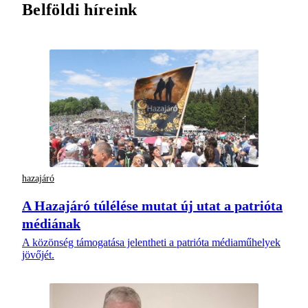
Belföldi híreink
hazajáró
A Hazajáró túlélése mutat új utat a patrióta
médiának
A közönség támogatása jelentheti a patrióta médiaműhelyek
jövőjét.