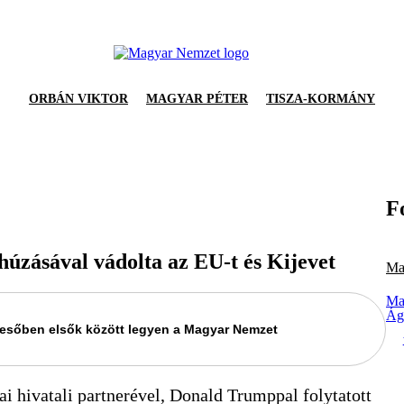
ORBÁN VIKTOR
MAGYAR PÉTER
TISZA-KORMÁNY
F
húzásával vádolta az EU-t és Kijevet
Ma
Ma
Ág
keresőben elsők között legyen a Magyar Nemzet
i hivatali partnerével, Donald Trumppal folytatott