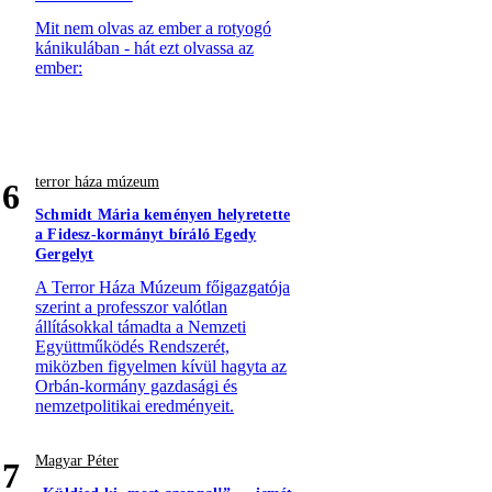
Mit nem olvas az ember a rotyogó
kánikulában - hát ezt olvassa az
ember:
terror háza múzeum
6
Schmidt Mária keményen helyretette
a Fidesz-kormányt bíráló Egedy
Gergelyt
A Terror Háza Múzeum főigazgatója
szerint a professzor valótlan
állításokkal támadta a Nemzeti
Együttműködés Rendszerét,
miközben figyelmen kívül hagyta az
Orbán-kormány gazdasági és
nemzetpolitikai eredményeit.
Magyar Péter
7