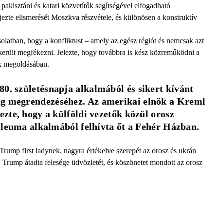
 pakisztáni és katari közvetítők segítségével elfogadható
ezte elismerését Moszkva részvétele, és különösen a konstruktív
solatban, hogy a konfliktust – amely az egész régiót és nemcsak azt
ikerült megfékezni. Jelezte, hogy továbbra is kész közreműködni a
ák megoldásában.
0. születésnapja alkalmából és sikert kívánt 
ág megrendezéséhez. Az amerikai elnök a Kreml 
ezte, hogy a külföldi vezetők közül orosz 
ubileuma alkalmából felhívta őt a Fehér Házban.
Trump first ladynek, nagyra értékelve szerepét az orosz és ukrán
 Trump átadta felesége üdvözletét, és köszönetet mondott az orosz