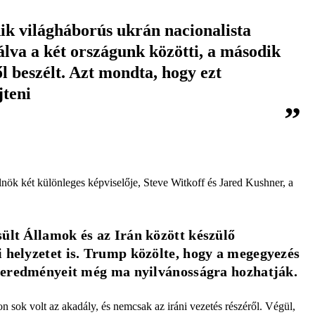
k világháborús ukrán nacionalista
álva a két országunk közötti, a második
ől beszélt. Azt mondta, hogy ezt
jteni
lnök két különleges képviselője, Steve Witkoff és Jared Kushner, a
ült Államok és az Irán között készülő 
 helyzetet is. Trump közölte, hogy a megegyezés 
ok eredményeit még ma nyilvánosságra hozhatják.
 sok volt az akadály, és nemcsak az iráni vezetés részéről. Végül,