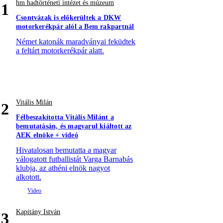
hm hadtörténeti intézet és múzeum
1
Csontvázak is előkerültek a DKW
motorkerékpár alól a Bem rakpartnál
Német katonák maradványai feküdtek
a feltárt motorkerékpár alatt.
Vitális Milán
2
Félbeszakította Vitális Milánt a
bemutatásán, és magyarul kiáltott az
AEK elnöke + videó
Hivatalosan bemutatta a magyar
válogatott futballistát Varga Barnabás
klubja, az athéni elnök nagyot
alkotott.
Kapitány István
3