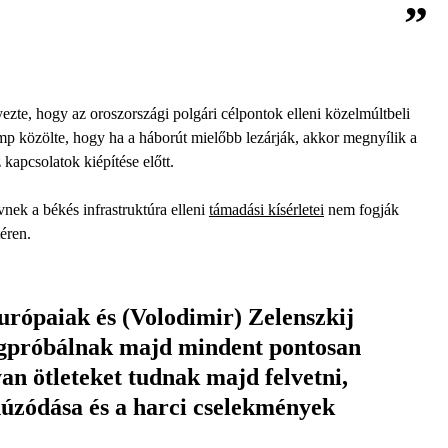
zte, hogy az oroszországi polgári célpontok elleni közelmúltbeli
p közölte, hogy ha a háborút mielőbb lezárják, akkor megnyílik a
kapcsolatok kiépítése előtt.
nek a békés infrastruktúra elleni
támadási kísérletei
nem fogják
éren.
urópaiak és (Volodimir) Zelenszkij
egpróbálnak majd mindent pontosan
lyan ötleteket tudnak majd felvetni,
húzódása és a harci cselekmények