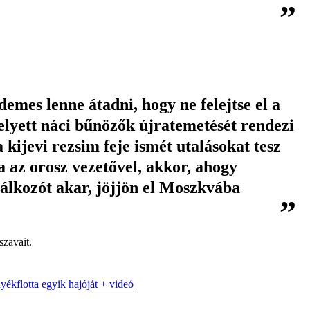
emes lenne átadni, hogy ne felejtse el a
elyett náci bűnözők újratemetését rendezi
kijevi rezsim feje ismét utalásokat tesz
a az orosz vezetővel, akkor, ahogy
lálkozót akar, jöjjön el Moszkvába
szavait.
nyékflotta egyik hajóját + videó