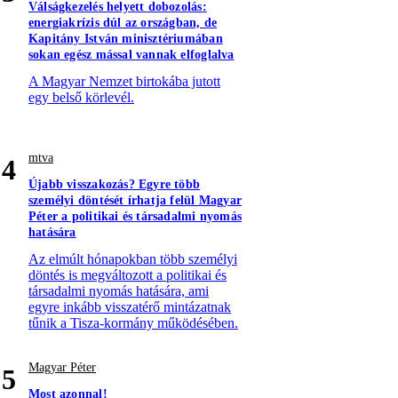
Válságkezelés helyett dobozolás:
energiakrízis dúl az országban, de
Kapitány István minisztériumában
sokan egész mással vannak elfoglalva
A Magyar Nemzet birtokába jutott
egy belső körlevél.
mtva
4
Újabb visszakozás? Egyre több
személyi döntését írhatja felül Magyar
Péter a politikai és társadalmi nyomás
hatására
Az elmúlt hónapokban több személyi
döntés is megváltozott a politikai és
társadalmi nyomás hatására, ami
egyre inkább visszatérő mintázatnak
tűnik a Tisza-kormány működésében.
Magyar Péter
5
Most azonnal!