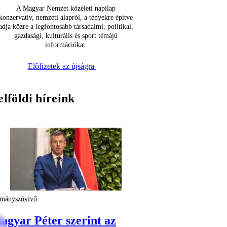
A Magyar Nemzet közéleti napilap
konzervatív, nemzeti alapról, a tényekre építve
adja közre a legfontosabb társadalmi, politikai,
gazdasági, kulturális és sport témájú
információkat.
Előfizetek az újságra
elföldi híreink
mányszóvivő
agyar Péter szerint az