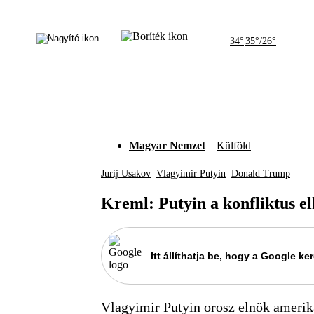
34°
35°/26°
Magyar Nemzet
Külföld
Jurij Usakov
Vlagyimir Putyin
Donald Trump
Kreml: Putyin a konfliktus el
Itt állíthatja be, hogy a Google 
Vlagyimir Putyin orosz elnök amerika