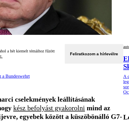
aut
hol a hét kiemelt témáihoz fűzött
Feliratkozom a hírlevélre
tt.
E
S
eg a Bundeswehrt
A 
leg
sor
Oct
arci cselekmények leállításának
 hogy
kész befolyást gyakorolni
mind az
jevre, egyebek között a küszöbönálló G7-
L