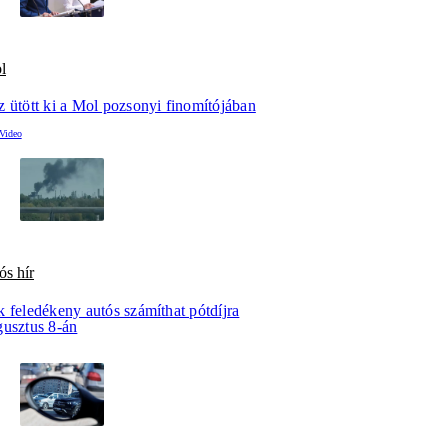
l
z ütött ki a Mol pozsonyi finomítójában
ós hír
 feledékeny autós számíthat pótdíjra
gusztus 8-án