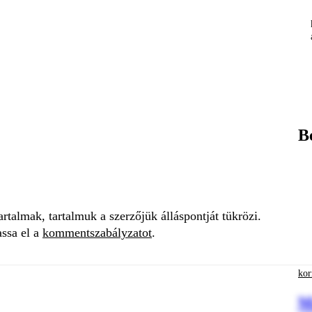
B
talmak, tartalmuk a szerzőjük álláspontját tükrözi.
assa el a
kommentszabályzatot
.
kor
M