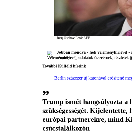
Jurij Usakov
Fotó: AFP
Jobban mondva - heti véleményhírlevél -
a
személyes gondolatok összeérnek, részletek
i
További Külföld híreink
Berlin százezer új katonával erősítené m
Trump ismét hangsúlyozta a h
szükségességét. Kijelentette,
európai partnerekre, mind Ki
csúcstalálkozón