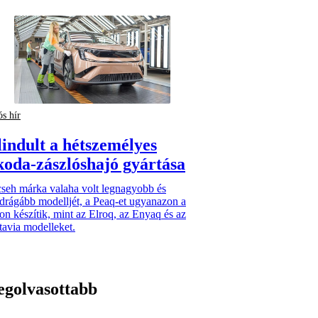
ós hír
lindult a hétszemélyes
koda-zászlóshajó gyártása
cseh márka valaha volt legnagyobb és
drágább modelljét, a Peaq-et ugyanazon a
on készítik, mint az Elroq, az Enyaq és az
avia modelleket.
egolvasottabb