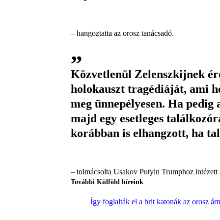
– hangoztatta az orosz tanácsadó.
Közvetlenül Zelenszkijnek érd
holokauszt tragédiáját, ami h
meg ünnepélyesen. Ha pedig a 
majd egy esetleges találkozór
korábban is elhangzott, ha ta
– tolmácsolta Usakov Putyin Trumphoz intézett 
További Külföld híreink
Így foglalták el a brit katonák az orosz ár