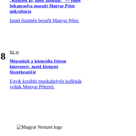
„Küldjed ki, most azonnal!” — ismét
bekapcsolva maradt Magyar Péter
mikrofonja
Ismét őszintén beszélt Magyar Péter.
hír tv
8
Megszólalt a közmédia frissen
kinevezett, majd kirúgott
főszerkesztője
Egyik korábbi munkahelyén kollégák
voltak Magyar Péterrel.