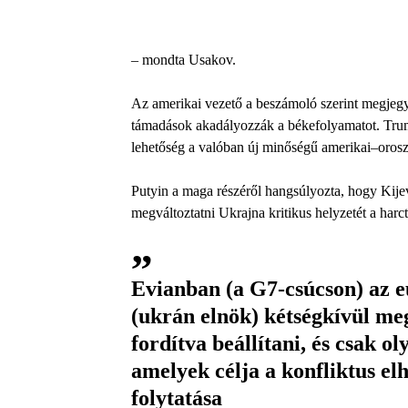
– mondta Usakov.
Az amerikai vezető a beszámoló szerint megjegye
támadások akadályozzák a békefolyamatot. Trum
lehetőség a valóban új minőségű amerikai–orosz 
Putyin a maga részéről hangsúlyozta, hogy Kijev
megváltoztatni Ukrajna kritikus helyzetét a harct
Evianban (a G7-csúcson) az e
(ukrán elnök) kétségkívül m
fordítva beállítani, és csak o
amelyek célja a konfliktus el
folytatása