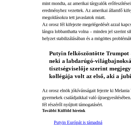
mint mondta, az amerikai tárgyalók erőfeszítései
eredményhez vezettek. Az amerikai államfő kifej
megoldásokra tett javaslatok miatt.
Az orosz fél kifejezte megelégedését azzal kapc
lángra lobbanthatta volna – minden jel szerint s
helyzet stabilizálásában és a mögöttes problém
Putyin felköszöntötte Trumpot 8
neki a labdarúgó-világbajnoks
tisztségviselője szerint megjegy
kollégája volt az első, aki a j
Az orosz elnök jókívánságait fejezte ki Melania 
gyermekek családjaikkal való újraegyesítésében.
fél részéről nyújtott támogatásért.
További Külföld híreink
Putyin Európát is támadná