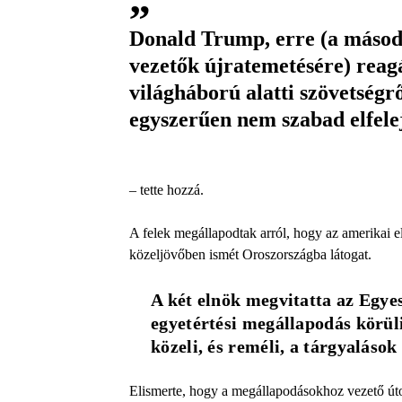
Donald Trump, erre (a másodi
vezetők újratemetésére) reag
világháború alatti szövetségr
egyszerűen nem szabad elfele
– tette hozzá.
A felek megállapodtak arról, hogy az amerikai e
közeljövőben ismét Oroszországba látogat.
A két elnök megvitatta az Egyes
egyetértési megállapodás körüli
közeli, és reméli, a tárgyalás
Elismerte, hogy a megállapodásokhoz vezető úton