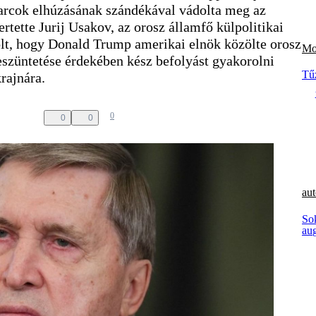
harcok elhúzásának szándékával vádolta meg az
rtette Jurij Usakov, az orosz államfő külpolitikai
olt, hogy Donald Trump amerikai elnök közölte orosz
Mo
beszüntetése érdekében kész befolyást gyakorolni
Tű
rajnára.
0
0
0
aut
Sok
au