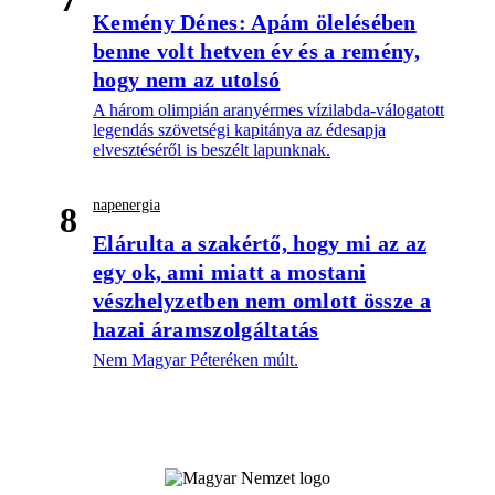
Kemény Dénes: Apám ölelésében
benne volt hetven év és a remény,
hogy nem az utolsó
A három olimpián aranyérmes vízilabda-válogatott
legendás szövetségi kapitánya az édesapja
elvesztéséről is beszélt lapunknak.
napenergia
8
Elárulta a szakértő, hogy mi az az
egy ok, ami miatt a mostani
vészhelyzetben nem omlott össze a
hazai áramszolgáltatás
Nem Magyar Péteréken múlt.