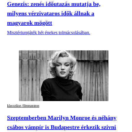
Genezis: zenés időutazás mutatja be,
milyens vérzivataros idők állnak a
magyarok mögött
Misztériumjáték hét énekes tolmácsolásában.
klasszikus filmmaraton
Szeptemberben Marilyn Monroe és néhány
csábos vámpír is Budapestre érkezik szívni