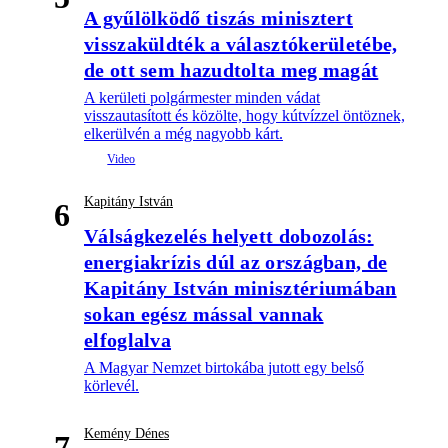
A gyűlölködő tiszás minisztert
visszaküldték a választókerületébe,
de ott sem hazudtolta meg magát
A kerületi polgármester minden vádat
visszautasított és közölte, hogy kútvízzel öntöznek,
elkerülvén a még nagyobb kárt.
Kapitány István
6
Válságkezelés helyett dobozolás:
energiakrízis dúl az országban, de
Kapitány István minisztériumában
sokan egész mással vannak
elfoglalva
A Magyar Nemzet birtokába jutott egy belső
körlevél.
Kemény Dénes
7