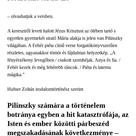
– olvashatjuk a versben.
A keresztről levett halott Jézus Krisztust az ölében tartó s
egyetlen gyermekét sirató Mária alakja is jelen van Pilinszky
világában. A Fehér piéta című verse forgatókönyvszerűen
részletes, ugyanakkor tömör és fájdalmas helyzetkép. „A
fényérzékeny levegőben / csukott szemhéjak. Anya és fia. /
Fehér kezek és még fehérebb ráncok. / Piéta és laterna
mágika.”
Hafner Zoltán irodalomtörténész szerint
Pilinszky számára a történelem
botránya egyben a hit katasztrófája, az
Isten és ember közötti párbeszéd
megszakadásának következménye –