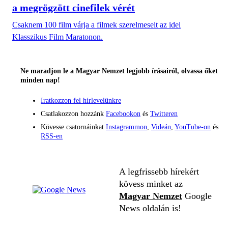
a megrögzött cinefilek vérét
Csaknem 100 film várja a filmek szerelmeseit az idei
Klasszikus Film Maratonon.
Ne maradjon le a Magyar Nemzet legjobb írásairól, olvassa őket
minden nap!
Iratkozzon fel hírlevelünkre
Csatlakozzon hozzánk
Facebookon
és
Twitteren
Kövesse csatornáinkat
Instagrammon
,
Videán
,
YouTube-on
és
RSS-en
A legfrissebb hírekért
kövess minket az
Magyar Nemzet
Google
News oldalán is!