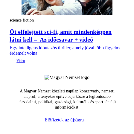
science fiction
Öt elfelejtett sci-fi, amit mindenképpen
látni kell – Az időcsavar + videó
Egy intelligens időutazós thriller, amely jóval több figyelmet
érdemelt volna.
A Magyar Nemzet közéleti napilap konzervatív, nemzeti
alapról, a tényekre építve adja közre a legfontosabb
társadalmi, politikai, gazdasági, kulturális és sport témájú
információkat.
Előfizetek az újságra