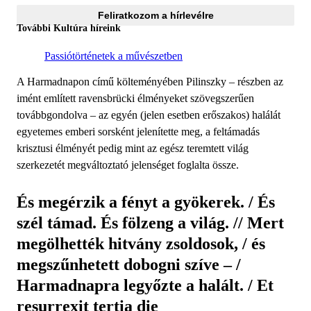
Feliratkozom a hírlevélre
További Kultúra híreink
Passiótörténetek a művészetben
A Harmadnapon című költeményé­ben Pilinszky – részben az
imént említett ravensbrücki élményeket szövegszerűen
továbbgondolva – az egyén (jelen esetben erőszakos) halálát
egyetemes emberi sorsként jelenítette meg, a feltámadás
krisztusi élményét pedig mint az egész teremtett világ
szerkezetét megváltoztató jelenséget foglalta össze.
És megérzik a fényt a gyökerek. / És
szél támad. És fölzeng a világ. // Mert
megölhették hitvány zsoldosok, / és
megszűnhetett dobogni szíve – /
Harmadnapra legyőzte a halált. / Et
resurrexit tertia die