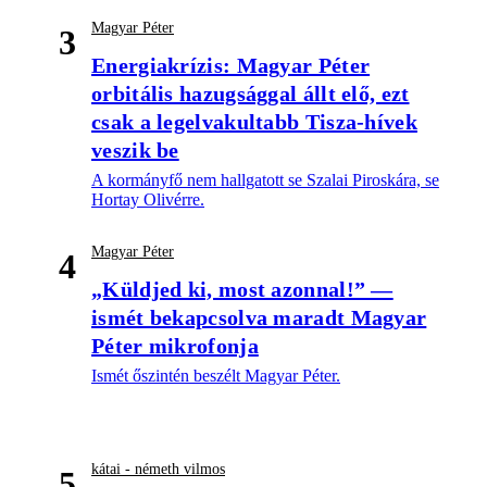
Magyar Péter
3
Energiakrízis: Magyar Péter
orbitális hazugsággal állt elő, ezt
csak a legelvakultabb Tisza-hívek
veszik be
A kormányfő nem hallgatott se Szalai Piroskára, se
Hortay Olivérre.
Magyar Péter
4
„Küldjed ki, most azonnal!” —
ismét bekapcsolva maradt Magyar
Péter mikrofonja
Ismét őszintén beszélt Magyar Péter.
kátai - németh vilmos
5