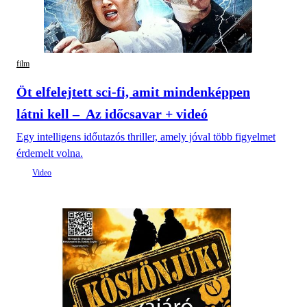
film
Öt elfelejtett sci-fi, amit mindenképpen
látni kell – Az időcsavar + videó
Egy intelligens időutazós thriller, amely jóval több figyelmet
érdemelt volna.