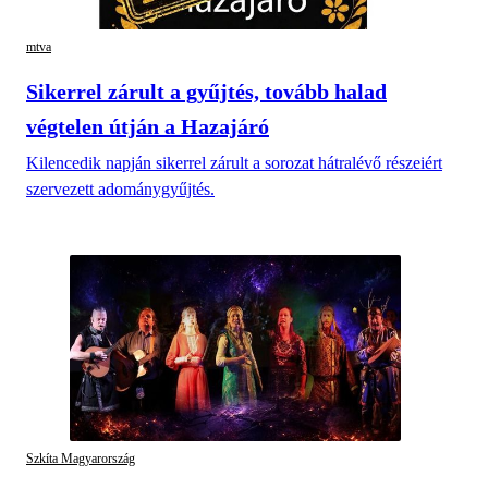
mtva
Sikerrel zárult a gyűjtés, tovább halad
végtelen útján a Hazajáró
Kilencedik napján sikerrel zárult a sorozat hátralévő részeiért
szervezett adománygyűjtés.
Szkíta Magyarország