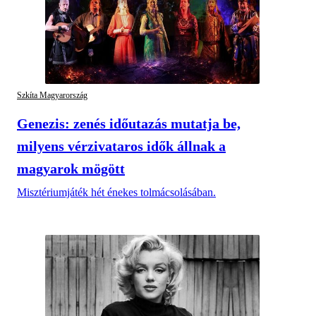
Szkíta Magyarország
Genezis: zenés időutazás mutatja be,
milyens vérzivataros idők állnak a
magyarok mögött
Misztériumjáték hét énekes tolmácsolásában.