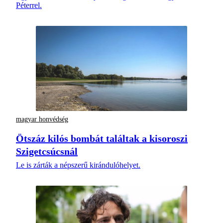
Péterrel.
magyar honvédség
Ötszáz kilós bombát találtak a kisoroszi
Szigetcsúcsnál
Le is zárták a népszerű kirándulóhelyet.