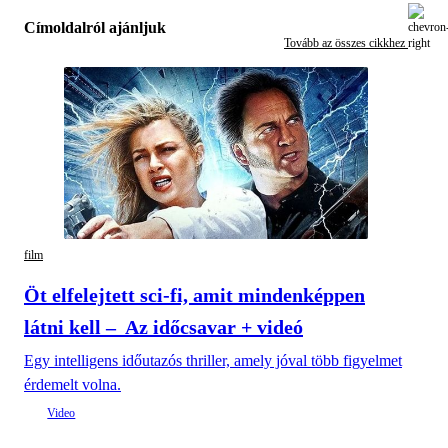
Címoldalról ajánljuk
Tovább az összes cikkhez
film
Öt elfelejtett sci-fi, amit mindenképpen
látni kell – Az időcsavar + videó
Egy intelligens időutazós thriller, amely jóval több figyelmet
érdemelt volna.