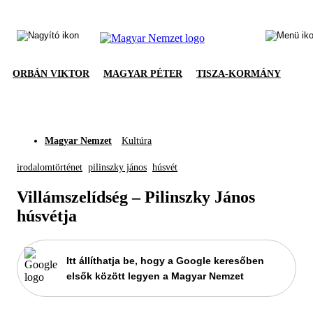
ORBÁN VIKTOR
MAGYAR PÉTER
TISZA-KORMÁNY
Magyar Nemzet
Kultúra
irodalomtörténet
pilinszky jános
húsvét
Villámszelídség – Pilinszky János
húsvétja
Itt állíthatja be, hogy a Google keresőben
elsők között legyen a Magyar Nemzet