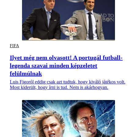
FIFA
Ilyet még nem olvasott! A portugál futball-
legenda szavai minden képzeletet
felülmúlnak
Luis Figoról eddig csak azt tudtuk, hogy kiváló játékos volt.
Most kiderült, hogy írni is tud. Nem is akárhogyan.