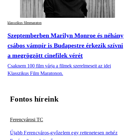
klasszikus filmmaraton
Szeptemberben Marilyn Monroe és néhány
csábos vámpír is Budapestre érkezik szívni
a megrögzött cinefilek vérét
Csaknem 100 film várja a filmek szerelmeseit az idei
Klasszikus Film Maratonon.
Fontos híreink
Ferencvárosi TC
Újabb Ferencváros-győzelem egy rettenetesen nehéz