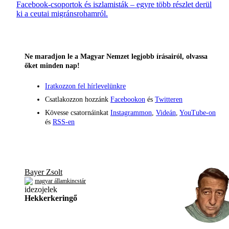
Facebook-csoportok és iszlamisták – egyre több részlet derül
ki a ceutai migránsrohamról.
Ne maradjon le a Magyar Nemzet legjobb írásairól, olvassa
őket minden nap!
Iratkozzon fel hírlevelünkre
Csatlakozzon hozzánk
Facebookon
és
Twitteren
Kövesse csatornáinkat
Instagrammon
,
Videán
,
YouTube-on
és
RSS-en
Bayer Zsolt
magyar államkincstár
Hekkerkeringő