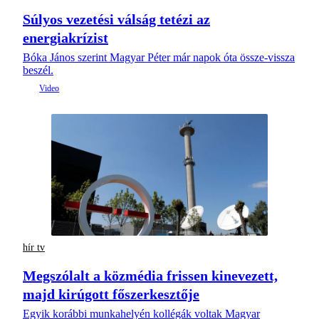
Súlyos vezetési válság tetézi az
energiakrízist
Bóka János szerint Magyar Péter már napok óta össze-vissza
beszél.
hír tv
Megszólalt a közmédia frissen kinevezett,
majd kirúgott főszerkesztője
Egyik korábbi munkahelyén kollégák voltak Magyar