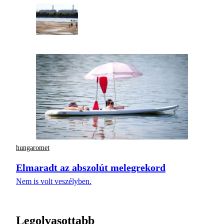
hungaromet
Elmaradt az abszolút melegrekord
Nem is volt veszélyben.
Legolvasottabb