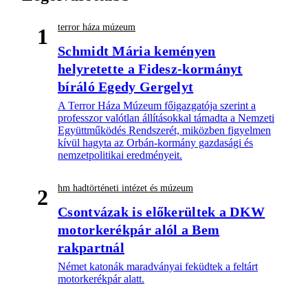
terror háza múzeum
1
Schmidt Mária keményen
helyretette a Fidesz-kormányt
bíráló Egedy Gergelyt
A Terror Háza Múzeum főigazgatója szerint a
professzor valótlan állításokkal támadta a Nemzeti
Együttműködés Rendszerét, miközben figyelmen
kívül hagyta az Orbán-kormány gazdasági és
nemzetpolitikai eredményeit.
hm hadtörténeti intézet és múzeum
2
Csontvázak is előkerültek a DKW
motorkerékpár alól a Bem
rakpartnál
Német katonák maradványai feküdtek a feltárt
motorkerékpár alatt.