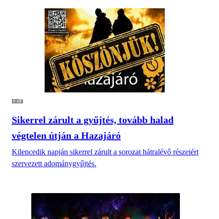
mtva
Sikerrel zárult a gyűjtés, tovább halad
végtelen útján a Hazajáró
Kilencedik napján sikerrel zárult a sorozat hátralévő részeiért
szervezett adománygyűjtés.