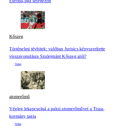
Európa-liga selejtezőn
Kőszeg
Történelmi tévhitek: valóban Jurisics kényszerítette
visszavonulásra Szulejmánt Kőszeg alól?
atomerőmű
Végleg lekapcsolná a paksi atomerőművet a Tisza-
kormány tagja