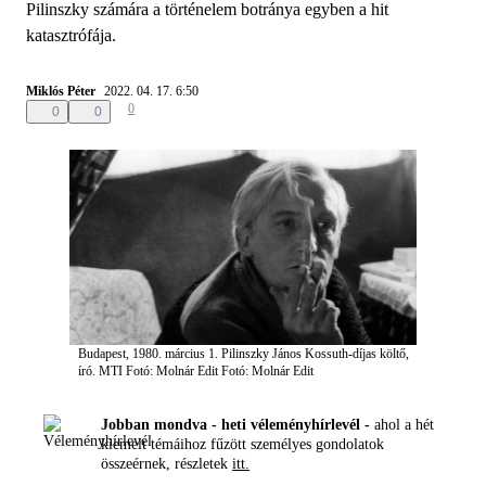
Pilinszky számára a történelem botránya egyben a hit
katasztrófája.
Miklós Péter
2022. 04. 17. 6:50
0
0
0
Budapest, 1980. március 1. Pilinszky János Kossuth-díjas költő,
író. MTI Fotó: Molnár Edit
Fotó: Molnár Edit
Jobban mondva - heti véleményhírlevél -
ahol a hét
kiemelt témáihoz fűzött személyes gondolatok
összeérnek, részletek
itt.