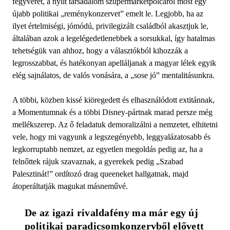
fegyverét, a nyílt társadalom szupermarketpolcáról most egy
újabb politikai „reménykonzervet” emelt le. Legjobb, ha az
ilyet értelmiségi, jómódú, privilegizált családból akasztjuk le,
általában azok a legelégedetlenebbek a sorsukkal, így hatalmas
tehetségük van ahhoz, hogy a választókból kihozzák a
legrosszabbat, és hatékonyan apelláljanak a magyar lélek egyik
elég sajnálatos, de valós vonására, a „sose jó” mentalitásunkra.
A többi, közben kissé kiöregedett és elhasználódott extitánnak,
a Momentumnak és a többi Disney-pártnak marad persze még
mellékszerep. Az ő feladatuk demoralizálni a nemzetet, elhitetni
vele, hogy mi vagyunk a legszegényebb, leggyalázatosabb és
legkorruptabb nemzet, az egyetlen megoldás pedig az, ha a
felnőttek rájuk szavaznak, a gyerekek pedig „Szabad
Palesztinát!” ordítozó drag queeneket hallgatnak, majd
átoperáltatják magukat másneművé.
De az igazi rivaldafény ma már egy új 
politikai paradicsomkonzervből elővett 