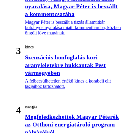
nyaralása, Magyar Péter is beszállt
a kommentcsatába
Magyar Péter is beszállt a tiszás államtitkár
botrányos nyaralása miatti kommentharcba, közben
öngólt lőve magának.
kincs
3
Szenzációs honfoglalás kori
aranyleletekre bukkantak Pest
vármegyében
A felbecsülhetetlen értékű kincs a korabeli elit
tagjaihoz tartozhatott.
energia
4
Megfeledkezhettek Magyar Péterék
az Otthoni energiatároló program
pályázóiról