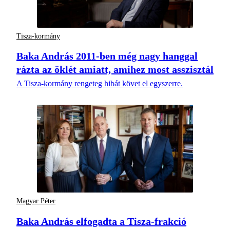
Tisza-kormány
Baka András 2011-ben még nagy hanggal
rázta az öklét amiatt, amihez most asszisztál
A Tisza-kormány rengeteg hibát követ el egyszerre.
Magyar Péter
Baka András elfogadta a Tisza-frakció