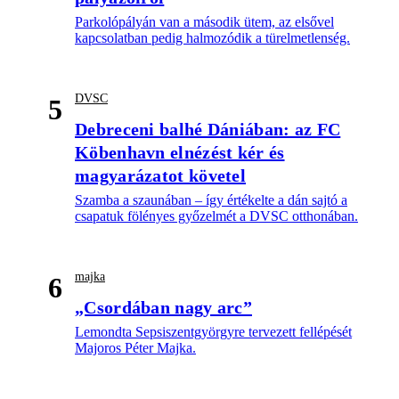
Parkolópályán van a második ütem, az elsővel
kapcsolatban pedig halmozódik a türelmetlenség.
DVSC
5
Debreceni balhé Dániában: az FC
Köbenhavn elnézést kér és
magyarázatot követel
Szamba a szaunában – így értékelte a dán sajtó a
csapatuk fölényes győzelmét a DVSC otthonában.
majka
6
„Csordában nagy arc”
Lemondta Sepsiszentgyörgyre tervezett fellépését
Majoros Péter Majka.