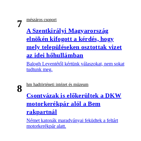
mészáros csoport
7
A Szentkirályi Magyarország
elnökén kifogott a kérdés, hogy
mely településeken osztottak vizet
az idei hőhullámban
Balogh Leventétől kértünk válaszokat, nem sokat
tudtunk meg.
hm hadtörténeti intézet és múzeum
8
Csontvázak is előkerültek a DKW
motorkerékpár alól a Bem
rakpartnál
Német katonák maradványai feküdtek a feltárt
motorkerékpár alatt.