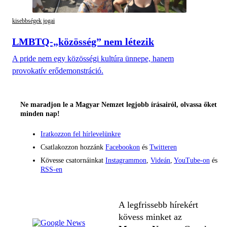
kisebbségek jogai
LMBTQ-„közösség” nem létezik
A pride nem egy közösségi kultúra ünnepe, hanem
provokatív erődemonstráció.
Ne maradjon le a Magyar Nemzet legjobb írásairól, olvassa őket
minden nap!
Iratkozzon fel hírlevelünkre
Csatlakozzon hozzánk
Facebookon
és
Twitteren
Kövesse csatornáinkat
Instagrammon
,
Videán
,
YouTube-on
és
RSS-en
A legfrissebb hírekért
kövess minket az