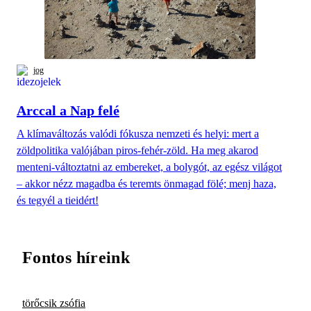
jog
Arccal a Nap felé
A klímaváltozás valódi fókusza nemzeti és helyi: mert a
zöldpolitika valójában piros-fehér-zöld. Ha meg akarod
menteni-változtatni az embereket, a bolygót, az egész világot
– akkor nézz magadba és teremts önmagad fölé; menj haza,
és tegyél a tieidért!
Fontos híreink
törőcsik zsófia