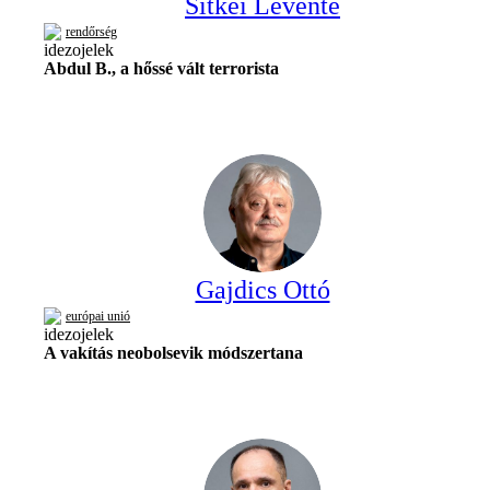
Sitkei Levente
rendőrség
Abdul B., a hőssé vált terrorista
Gajdics Ottó
európai unió
A vakítás neobolsevik módszertana