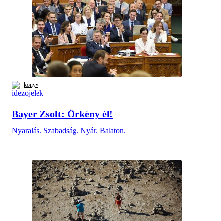
könyv
Bayer Zsolt: Örkény él!
Nyaralás. Szabadság. Nyár. Balaton.