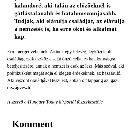
kalandoré, aki talán az előzőeknél is 
gátlástalanabb és hatalomszomjasabb. 
Tudják, aki elárulja családját, az elárulja 
a nemzetét is, ha erre okot és alkalmat 
kap. 
Erre mérget vehetnek. Akinek egy feleség, legközelebbi
családtag csak eszköz a saját önző céljai és hatalomvágya
beteljesítésére, annak a nemzet is csak az lesz. Más szóval, aki
politikusként magát adja el idegen érdekeknek, az hazaáruló.
Aki viszont családjával teszi ezt, abban ott lappang az igazi
országvesztő.
A szerző a Hungary Today hírportál főszerkesztője
Komment