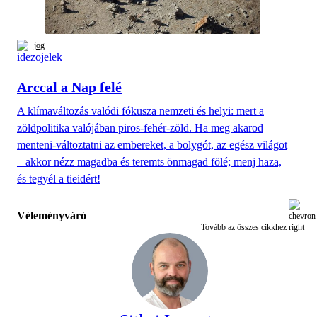
jog
Arccal a Nap felé
A klímaváltozás valódi fókusza nemzeti és helyi: mert a
zöldpolitika valójában piros-fehér-zöld. Ha meg akarod
menteni-változtatni az embereket, a bolygót, az egész világot
– akkor nézz magadba és teremts önmagad fölé; menj haza,
és tegyél a tieidért!
Véleményváró
Tovább az összes cikkhez