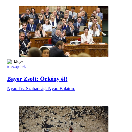
könyv
Bayer Zsolt: Örkény él!
Nyaralás. Szabadság. Nyár. Balaton.