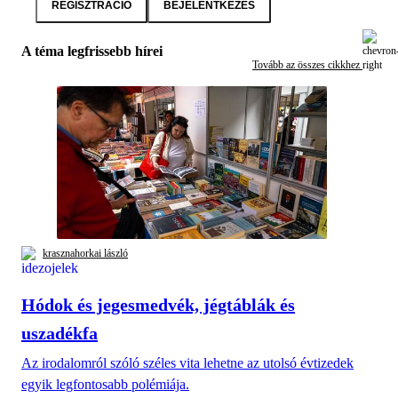
REGISZTRÁCIÓ
BEJELENTKEZÉS
A téma legfrissebb hírei
Tovább az összes cikkhez
krasznahorkai lászló
Hódok és jegesmedvék, jégtáblák és
uszadékfa
Az irodalomról szóló széles vita lehetne az utolsó évtizedek
egyik legfontosabb polémiája.