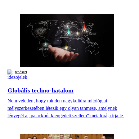
rendszer
Globális techno-hatalom
Nem véletlen, hogy minden nagykultúra mitológiai
mélyszerkezetében létezik egy olyan tanmese, amelynek
lényegét a „palackból kiengedett szellem” metaforája írja le.