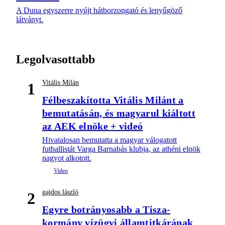
A Duna egyszerre nyújt hátborzongató és lenyűgöző
látványt.
Legolvasottabb
Vitális Milán
1
Félbeszakította Vitális Milánt a
bemutatásán, és magyarul kiáltott
az AEK elnöke + videó
Hivatalosan bemutatta a magyar válogatott
futballistát Varga Barnabás klubja, az athéni elnök
nagyot alkotott.
gajdos lászló
2
Egyre botrányosabb a Tisza-
kormány vízügyi államtitkárának