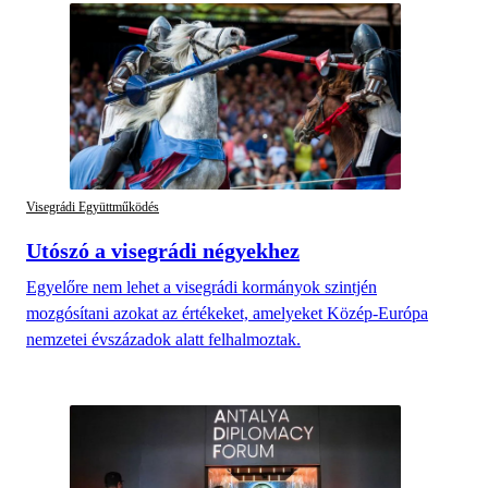
Visegrádi Együttműködés
Utószó a visegrádi négyekhez
Egyelőre nem lehet a visegrádi kormányok szintjén
mozgósítani azokat az értékeket, amelyeket Közép-Európa
nemzetei évszázadok alatt felhalmoztak.