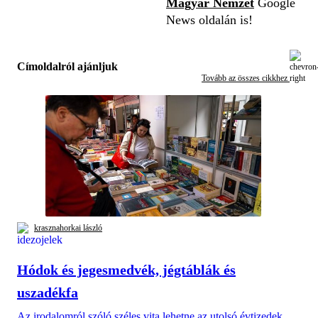
Magyar Nemzet
Google
News oldalán is!
Címoldalról ajánljuk
Tovább az összes cikkhez
krasznahorkai lászló
Hódok és jegesmedvék, jégtáblák és
uszadékfa
Az irodalomról szóló széles vita lehetne az utolsó évtizedek