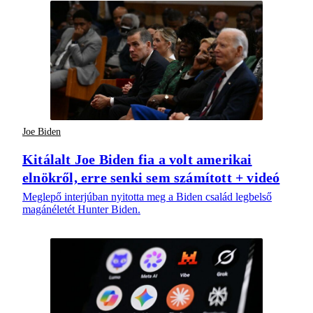
Joe Biden
Kitálalt Joe Biden fia a volt amerikai
elnökről, erre senki sem számított + videó
Meglepő interjúban nyitotta meg a Biden család legbelső
magánéletét Hunter Biden.