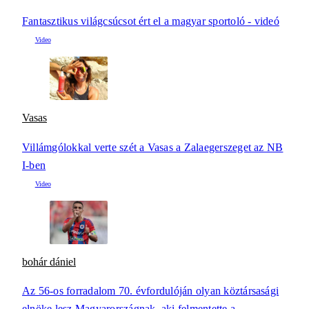
Fantasztikus világcsúcsot ért el a magyar sportoló - videó
Vasas
Villámgólokkal verte szét a Vasas a Zalaegerszeget az NB
I-ben
bohár dániel
Az 56-os forradalom 70. évfordulóján olyan köztársasági
elnöke lesz Magyarországnak, aki felmentette a