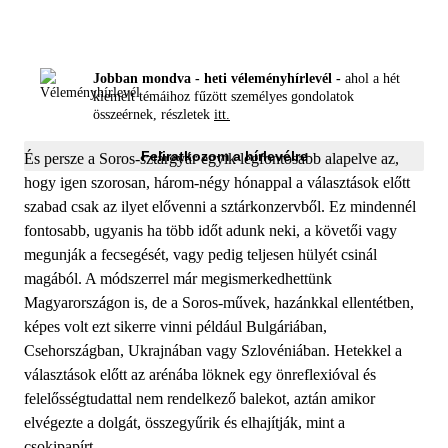
Jobban mondva - heti véleményhírlevél -
ahol a hét
kiemelt témáihoz fűzött személyes gondolatok
összeérnek, részletek
itt.
Feliratkozom a hírlevélre
És persze a Soros-sztárgyár egyik legfontosabb alapelve az,
hogy igen szorosan, három-négy hónappal a választások előtt
szabad csak az ilyet elővenni a sztárkonzervből. Ez mindennél
fontosabb, ugyanis ha több időt adunk neki, a követői vagy
megunják a fecsegését, vagy pedig teljesen hülyét csinál
magából. A módszerrel már megismerkedhettünk
Magyarországon is, de a Soros-művek, hazánkkal ellentétben,
képes volt ezt sikerre vinni például Bulgáriában,
Csehországban, Ukrajnában vagy Szlovéniában. Hetekkel a
választások előtt az arénába löknek egy önreflexióval és
felelősségtudattal nem rendelkező balekot, aztán amikor
elvégezte a dolgát, összegyűrik és elhajítják, mint a
csokipapírt.