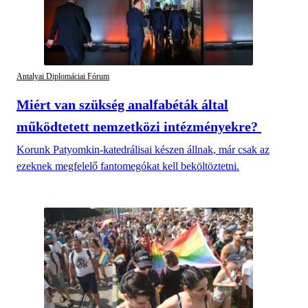
Antalyai Diplomáciai Fórum
Miért van szükség analfabéták által
működtetett nemzetközi intézményekre?
Korunk Patyomkin-katedrálisai készen állnak, már csak az
ezeknek megfelelő fantomegókat kell beköltöztetni.