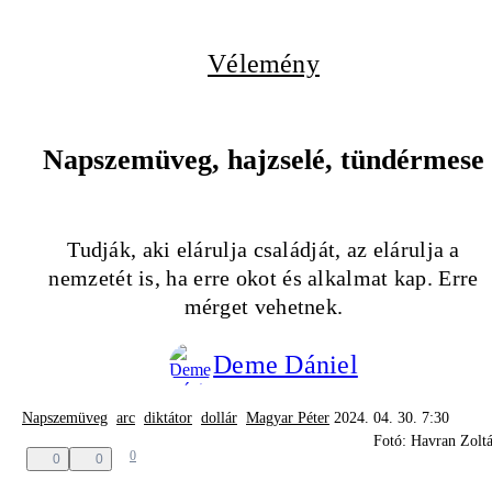
Vélemény
Napszemüveg, hajzselé, tündérmese
Tudják, aki elárulja családját, az elárulja a
nemzetét is, ha erre okot és alkalmat kap. Erre
mérget vehetnek.
Deme Dániel
Napszemüveg
arc
diktátor
dollár
Magyar Péter
2024. 04. 30. 7:30
Fotó: Havran Zolt
0
0
0