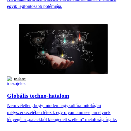
egyik legfontosabb polémiája.
rendszer
Globális techno-hatalom
Nem véletlen, hogy minden nagykultúra mitológiai
mélyszerkezetében létezik egy olyan tanmese, amelynek
lényegét a „palackból kiengedett szellem” metaforája írja le.